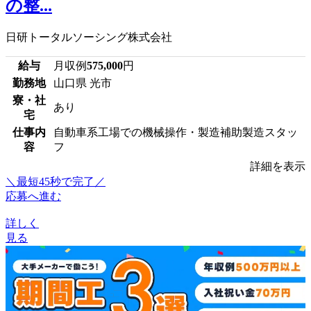
の整...
日研トータルソーシング株式会社
給与
月収例
575,000
円
勤務地
山口県 光市
寮・社
あり
宅
仕事内
自動車系工場での機械操作・製造補助製造スタッ
容
フ
詳細を表示
＼最短45秒で完了／
応募へ進む
詳しく
見る