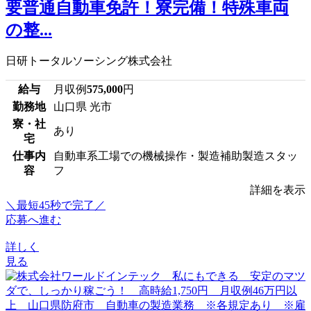
要普通自動車免許！寮完備！特殊車両
の整...
日研トータルソーシング株式会社
給与
月収例
575,000
円
勤務地
山口県 光市
寮・社
あり
宅
仕事内
自動車系工場での機械操作・製造補助製造スタッ
容
フ
詳細を表示
＼最短45秒で完了／
応募へ進む
詳しく
見る