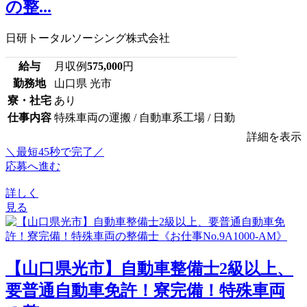
の整...
日研トータルソーシング株式会社
給与
月収例
575,000
円
勤務地
山口県 光市
寮・社宅
あり
仕事内容
特殊車両の運搬 / 自動車系工場 / 日勤
詳細を表示
＼最短45秒で完了／
応募へ進む
詳しく
見る
【山口県光市】自動車整備士2級以上、
要普通自動車免許！寮完備！特殊車両