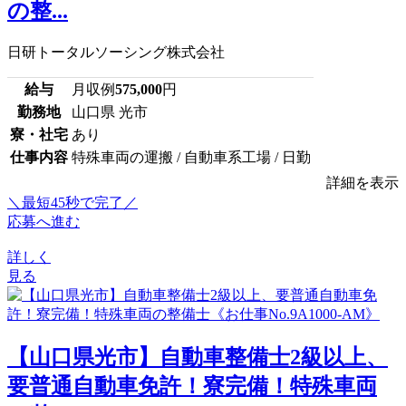
の整...
日研トータルソーシング株式会社
給与
月収例
575,000
円
勤務地
山口県 光市
寮・社宅
あり
仕事内容
特殊車両の運搬 / 自動車系工場 / 日勤
詳細を表示
＼最短45秒で完了／
応募へ進む
詳しく
見る
【山口県光市】自動車整備士2級以上、
要普通自動車免許！寮完備！特殊車両