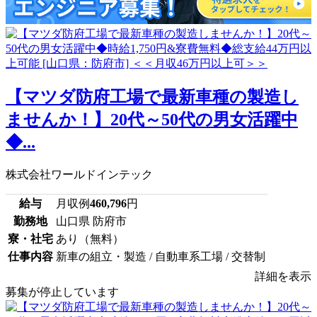
【マツダ防府工場で最新車種の製造し
ませんか！】20代～50代の男女活躍中
◆...
株式会社ワールドインテック
給与
月収例
460,796
円
勤務地
山口県 防府市
寮・社宅
あり（無料）
仕事内容
新車の組立・製造 / 自動車系工場 / 交替制
詳細を表示
募集が停止しています