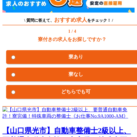
おすすめ求人
\ 質問に答えて、
をチェック！ /
1 / 4
寮付きの求人をお探しですか？
寮あり
寮なし
どちらでも可
【山口県光市】自動車整備士2級以上、