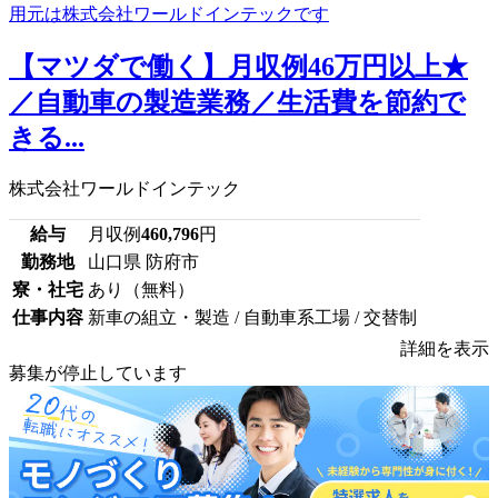
【マツダで働く】月収例46万円以上★
／自動車の製造業務／生活費を節約で
きる...
株式会社ワールドインテック
給与
月収例
460,796
円
勤務地
山口県 防府市
寮・社宅
あり（無料）
仕事内容
新車の組立・製造 / 自動車系工場 / 交替制
詳細を表示
募集が停止しています