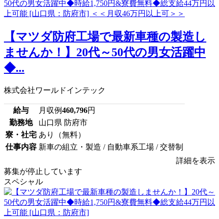
【マツダ防府工場で最新車種の製造し
ませんか！】20代～50代の男女活躍中
◆...
株式会社ワールドインテック
給与
月収例
460,796
円
勤務地
山口県 防府市
寮・社宅
あり（無料）
仕事内容
新車の組立・製造 / 自動車系工場 / 交替制
詳細を表示
募集が停止しています
スペシャル