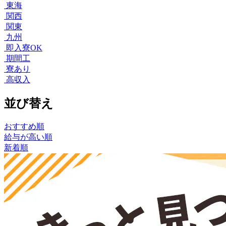
東海
関西
関東
九州
即入寮OK
期間工
寮あり
高収入
並び替え
おすすめ順
給与が高い順
新着順