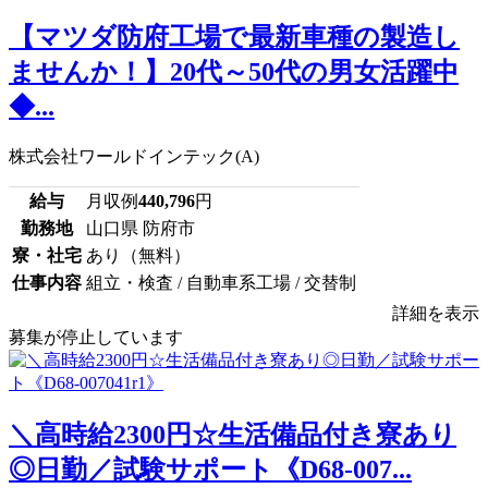
【マツダ防府工場で最新車種の製造し
ませんか！】20代～50代の男女活躍中
◆...
株式会社ワールドインテック(A)
給与
月収例
440,796
円
勤務地
山口県 防府市
寮・社宅
あり（無料）
仕事内容
組立・検査 / 自動車系工場 / 交替制
詳細を表示
募集が停止しています
＼高時給2300円☆生活備品付き寮あり
◎日勤／試験サポート《D68-007...