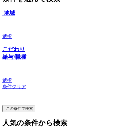
地域
選択
こだわり
給与/職種
選択
条件クリア
この条件で検索
人気の条件から検索