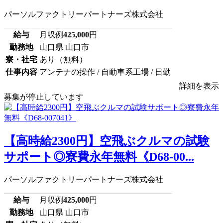
パーソルファクトリーパートナーズ株式会社
給与
月収例
425,000
円
勤務地
山口県 山口市
寮・社宅
あり（無料）
仕事内容
アンテナの操作 / 自動車系工場 / 日勤
詳細を表示
募集が停止しています
【高時給2300円】空飛ぶクルマの試験
サポート◎寮費永年無料《D68-00...
パーソルファクトリーパートナーズ株式会社
給与
月収例
425,000
円
勤務地
山口県 山口市