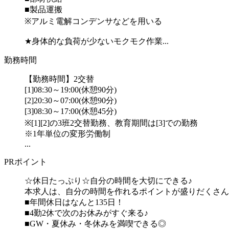
■製品運搬
※アルミ電解コンデンサなどを用いる
★身体的な負荷が少ないモクモク作業...
勤務時間
【勤務時間】2交替
[1]08:30～19:00(休憩90分)
[2]20:30～07:00(休憩90分)
[3]08:30～17:00(休憩45分)
※[1][2]の3班2交替勤務、教育期間は[3]での勤務
※1年単位の変形労働制
...
PRポイント
☆休日たっぷり☆自分の時間を大切にできる♪
本求人は、自分の時間を作れるポイントが盛りだくさん
■年間休日はなんと135日！
■4勤2休で次のお休みがすぐ来る♪
■GW・夏休み・冬休みを満喫できる◎