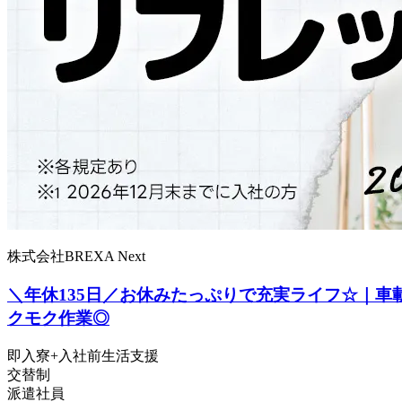
株式会社BREXA Next
＼年休135日／お休みたっぷりで充実ライフ☆｜車
クモク作業◎
即入寮+入社前生活支援
交替制
派遣社員