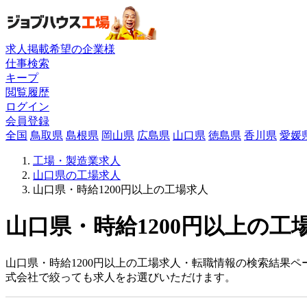
求人掲載希望の企業様
仕事検索
キープ
閲覧履歴
ログイン
会員登録
全国
鳥取県
島根県
岡山県
広島県
山口県
徳島県
香川県
愛媛
工場・製造業求人
山口県の工場求人
山口県・時給1200円以上の工場求人
山口県・時給1200円以上の工
山口県・時給1200円以上の工場求人・転職情報の検索結果ペ
式会社で絞っても求人をお選びいただけます。