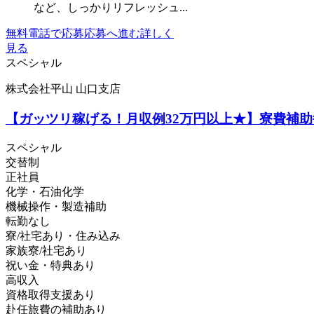
など、しっかりリフレッシュ...
無料電話で応募
応募へ進む
詳しく
見る
スペシャル
株式会社平山 山口支店
【ガッツリ稼げる！月収例32万円以上★】寮費補助毎
スペシャル
交替制
正社員
化学・石油化学
機械操作・製造補助
転勤なし
寮/社宅あり・住み込み
家族寮/社宅あり
祝い金・特典あり
高収入
資格取得支援あり
赴任旅費の補助あり