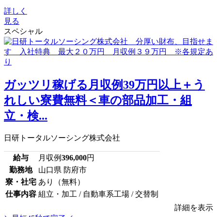
詳しく
見る
スペシャル
ガッツリ稼げる月収例39万円以上＋う
れしい寮費無料＜車の部品加工・組
立・検...
日研トータルソーシング株式会社
給与
月収例
396,000
円
勤務地
山口県 防府市
寮・社宅
あり（無料）
仕事内容
組立・加工 / 自動車系工場 / 交替制
詳細を表示