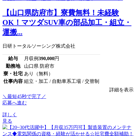
【山口県防府市】寮費無料！未経験
OK！マツダSUV車の部品加工・組立・
運搬...
日研トータルソーシング株式会社
給与
月収例
390,000
円
勤務地
山口県 防府市
寮・社宅
あり（無料）
仕事内容
組立・加工 / 自動車系工場 / 交替制
詳細を表示
＼最短45秒で完了／
応募へ進む
詳しく
見る