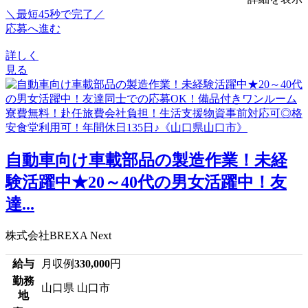
＼最短45秒で完了／
応募へ進む
詳しく
見る
自動車向け車載部品の製造作業！未経
験活躍中★20～40代の男女活躍中！友
達...
株式会社BREXA Next
給与
月収例
330,000
円
勤務
山口県 山口市
地