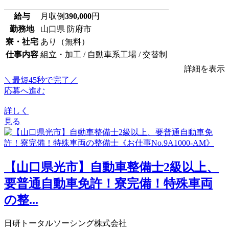
給与
月収例
390,000
円
勤務地
山口県 防府市
寮・社宅
あり（無料）
仕事内容
組立・加工 / 自動車系工場 / 交替制
詳細を表示
＼最短45秒で完了／
応募へ進む
詳しく
見る
【山口県光市】自動車整備士2級以上、
要普通自動車免許！寮完備！特殊車両
の整...
日研トータルソーシング株式会社