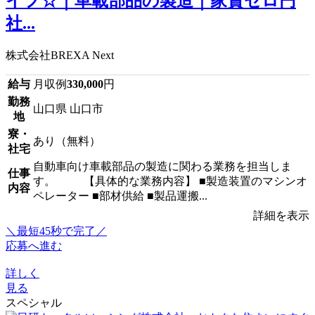
イフ☆｜車載部品の製造｜家賃ゼロ円
社...
株式会社BREXA Next
給与
月収例
330,000
円
勤務
山口県 山口市
地
寮・
あり（無料）
社宅
自動車向け車載部品の製造に関わる業務を担当しま
仕事
す。 【具体的な業務内容】 ■製造装置のマシンオ
内容
ペレーター ■部材供給 ■製品運搬...
詳細を表示
＼最短45秒で完了／
応募へ進む
詳しく
見る
スペシャル