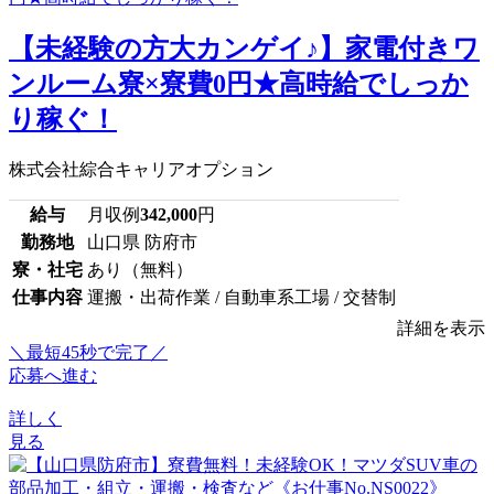
【未経験の方大カンゲイ♪】家電付きワ
ンルーム寮×寮費0円★高時給でしっか
り稼ぐ！
株式会社綜合キャリアオプション
給与
月収例
342,000
円
勤務地
山口県 防府市
寮・社宅
あり（無料）
仕事内容
運搬・出荷作業 / 自動車系工場 / 交替制
詳細を表示
＼最短45秒で完了／
応募へ進む
詳しく
見る