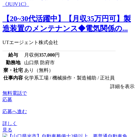
【20~30代活躍中】【月収35万円可】製
造装置のメンテナンス◆電気関係の...
UTエージェント株式会社
給与
月収例
357,000
円
勤務地
山口県 防府市
寮・社宅
あり（無料）
仕事内容
化学系工場 / 機械操作・製造補助 / 正社員
詳細を表示
無料電話で
応募
応募へ進む
詳しく
見る