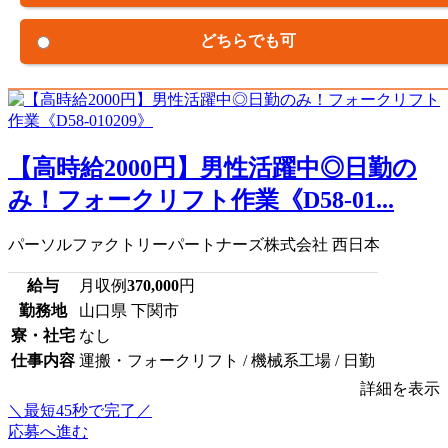
どちらでも可
【高時給2000円】男性活躍中◎日勤の
み！フォークリフト作業《D58-01...
パーソルファクトリーパートナーズ株式会社 西日本
給与
月収例
370,000
円
勤務地
山口県 下関市
寮・社宅
なし
仕事内容
運搬・フォークリフト / 機械系工場 / 日勤
詳細を表示
＼最短45秒で完了／
応募へ進む