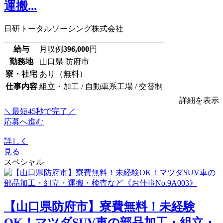
運搬...
日研トータルソーシング株式会社
給与
月収例
396,000
円
勤務地
山口県 防府市
寮・社宅
あり（無料）
仕事内容
組立・加工 / 自動車系工場 / 交替制
詳細を表示
＼最短45秒で完了／
応募へ進む
詳しく
見る
スペシャル
【山口県防府市】寮費無料！未経験
OK！マツダSUV車の部品加工・組立・