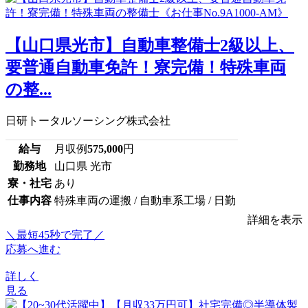
【山口県光市】自動車整備士2級以上、
要普通自動車免許！寮完備！特殊車両
の整...
日研トータルソーシング株式会社
給与
月収例
575,000
円
勤務地
山口県 光市
寮・社宅
あり
仕事内容
特殊車両の運搬 / 自動車系工場 / 日勤
詳細を表示
＼最短45秒で完了／
応募へ進む
詳しく
見る