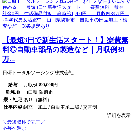
【最短3日で新生活スタート！】寮費無
料◎自動車部品の製造など｜月収例39
万...
日研トータルソーシング株式会社
給与
月収例
390,000
円
勤務地
山口県 防府市
寮・社宅
あり（無料）
仕事内容
組立・加工 / 自動車系工場 / 交替制
詳細を表示
＼最短45秒で完了／
応募へ進む