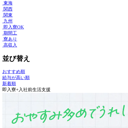
東海
関西
関東
九州
即入寮OK
期間工
寮あり
高収入
並び替え
おすすめ順
給与が高い順
新着順
即入寮+入社前生活支援