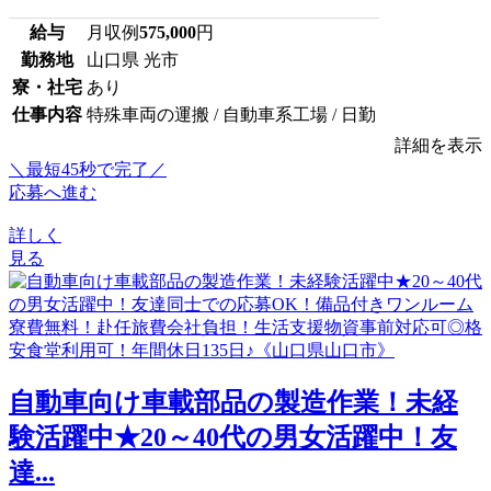
給与
月収例
575,000
円
勤務地
山口県 光市
寮・社宅
あり
仕事内容
特殊車両の運搬 / 自動車系工場 / 日勤
詳細を表示
＼最短45秒で完了／
応募へ進む
詳しく
見る
自動車向け車載部品の製造作業！未経
験活躍中★20～40代の男女活躍中！友
達...