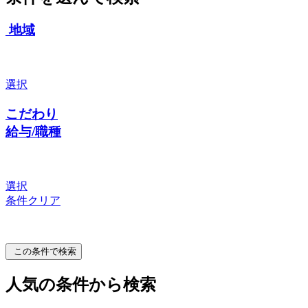
地域
選択
こだわり
給与/職種
選択
条件クリア
この条件で検索
人気の条件から検索