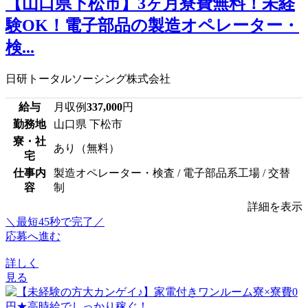
【山口県下松市】3ヶ月寮費無料！未経
験OK！電子部品の製造オペレーター・
検...
日研トータルソーシング株式会社
給与
月収例
337,000
円
勤務地
山口県 下松市
寮・社
あり（無料）
宅
仕事内
製造オペレーター・検査 / 電子部品系工場 / 交替
容
制
詳細を表示
＼最短45秒で完了／
応募へ進む
詳しく
見る