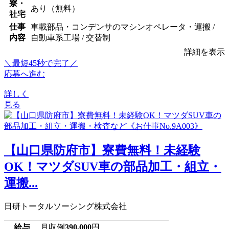
寮・
あり（無料）
社宅
仕事
車載部品・コンデンサのマシンオペレータ・運搬 /
内容
自動車系工場 / 交替制
詳細を表示
＼最短45秒で完了／
応募へ進む
詳しく
見る
【山口県防府市】寮費無料！未経験
OK！マツダSUV車の部品加工・組立・
運搬...
日研トータルソーシング株式会社
給与
月収例
390,000
円