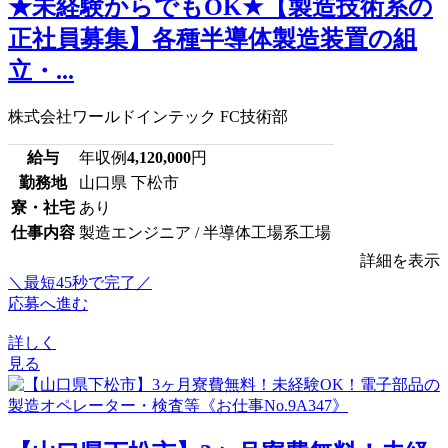
★未経験からでもOK★【製造技術系の
正社員募集】各種半導体製造装置の組
立・...
株式会社ワールドインテック FC技術部
給与
年収例
4,120,000
円
勤務地
山口県 下松市
寮・社宅
あり
仕事内容
製造エンジニア / 半導体工場系工場
詳細を表示
＼最短45秒で完了／
応募へ進む
詳しく
見る