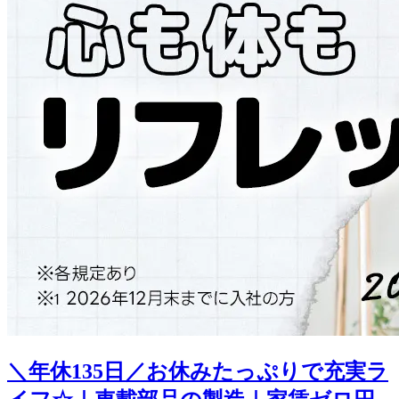
＼年休135日／お休みたっぷりで充実ラ