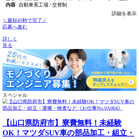
内容
自動車系工場 / 交替制
詳細を表示
＼最短45秒で完了／
応募へ進む
詳しく
見る
スペシャル
【山口県防府市】寮費無料！未経験
OK！マツダSUV車の部品加工・組立・