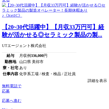
見る
【20~30代活躍中】【月収33万円可】経
験が活かせる◎セラミック製品の製...
UTエージェント株式会社
給与
月収例
336,000
円
勤務地
山口県 美祢市
寮・社宅
あり
仕事内容
化学系工場 / 検査・検品 / 正社員
詳細を表示
無料電話で
応募
応募へ進む