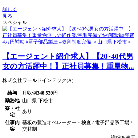
詳しく
見る
スペシャル
【エージェント紹介求人】【20~40代男
女の方活躍中！】正社員募集！重量物...
株式会社ワールドインテック(A)
給与
月収例
348,539
円
勤務地
山口県 下松市
寮・社
あり
宅
仕事内
基板の製造オペレーター・検査 / 電子部品系工場 /
容
交替制
詳細を表示