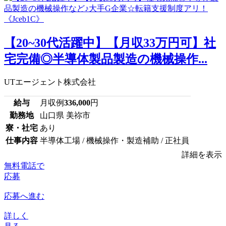
【20~30代活躍中】【月収33万円可】社
宅完備◎半導体製品製造の機械操作...
UTエージェント株式会社
給与
月収例
336,000
円
勤務地
山口県 美祢市
寮・社宅
あり
仕事内容
半導体工場 / 機械操作・製造補助 / 正社員
詳細を表示
無料電話で
応募
応募へ進む
詳しく