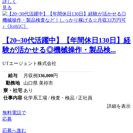
詳しく
見る
【20~30代活躍中】【年間休日130日】経
験が活かせる◎機械操作・製品検...
UTエージェント株式会社
給与
月収例
336,000
円
勤務地
山口県 美祢市
寮・社宅
あり
仕事内容
化学系工場 / 検査・検品 / 正社員
詳細を表示
無料電話で
応募
応募へ進む