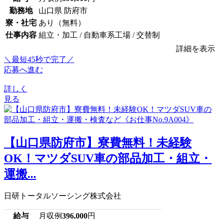
勤務地
山口県 防府市
寮・社宅
あり（無料）
仕事内容
組立・加工 / 自動車系工場 / 交替制
詳細を表示
＼最短45秒で完了／
応募へ進む
詳しく
見る
【山口県防府市】寮費無料！未経験
OK！マツダSUV車の部品加工・組立・
運搬...
日研トータルソーシング株式会社
給与
月収例
396,000
円