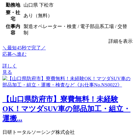
勤務地
山口県 下松市
寮・社
あり（無料）
宅
仕事内
製造オペレーター・検査 / 電子部品系工場 / 交替
容
制
詳細を表示
＼最短45秒で完了／
応募へ進む
詳しく
見る
【山口県防府市】寮費無料！未経験
OK！マツダSUV車の部品加工・組立・
運搬...
日研トータルソーシング株式会社