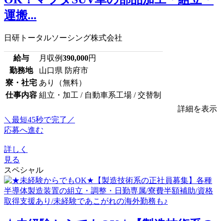
運搬...
日研トータルソーシング株式会社
給与
月収例
390,000
円
勤務地
山口県 防府市
寮・社宅
あり（無料）
仕事内容
組立・加工 / 自動車系工場 / 交替制
詳細を表示
＼最短45秒で完了／
応募へ進む
詳しく
見る
スペシャル