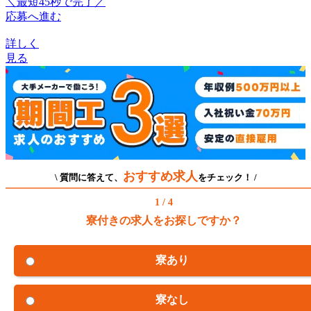
＼最短45秒で完了／
応募へ進む
詳しく
見る
おすすめ求人
\ 質問に答えて、
をチェック！ /
1 / 4
寮付きの求人をお探しですか？
寮あり
寮なし