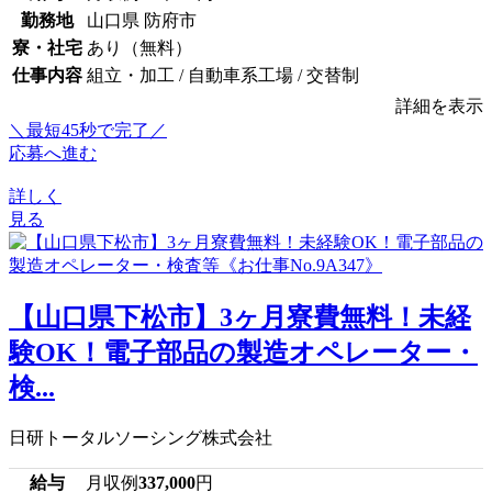
勤務地
山口県 防府市
寮・社宅
あり（無料）
仕事内容
組立・加工 / 自動車系工場 / 交替制
詳細を表示
＼最短45秒で完了／
応募へ進む
詳しく
見る
【山口県下松市】3ヶ月寮費無料！未経
験OK！電子部品の製造オペレーター・
検...
日研トータルソーシング株式会社
給与
月収例
337,000
円