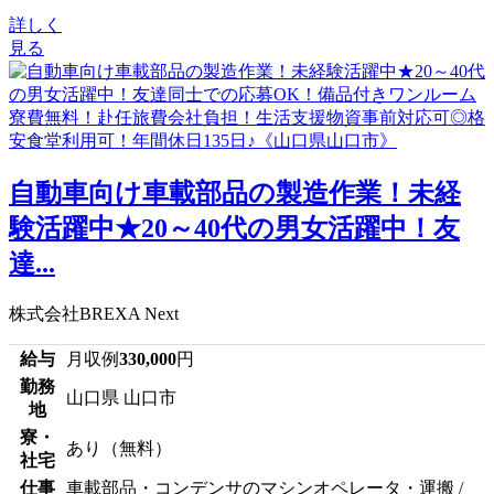
詳しく
見る
自動車向け車載部品の製造作業！未経
験活躍中★20～40代の男女活躍中！友
達...
株式会社BREXA Next
給与
月収例
330,000
円
勤務
山口県 山口市
地
寮・
あり（無料）
社宅
仕事
車載部品・コンデンサのマシンオペレータ・運搬 /