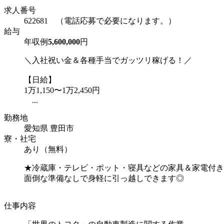
求人番号
622681 （電話応募で必要になります。）
給与
年収例
5,600,000
円
＼入社祝い金＆各種手当でガッツリ稼げる！／
【日給】
1万1,150〜1万2,450円
...
勤務地
愛知県 豊田市
寮・社宅
あり（無料）
★冷蔵庫・テレビ・ポット・寝具などの家具＆家電付き
面倒な準備なしで身軽に引っ越しできます◎
仕事内容