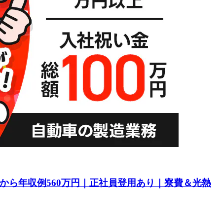
目から年収例560万円｜正社員登用あり｜寮費＆光熱