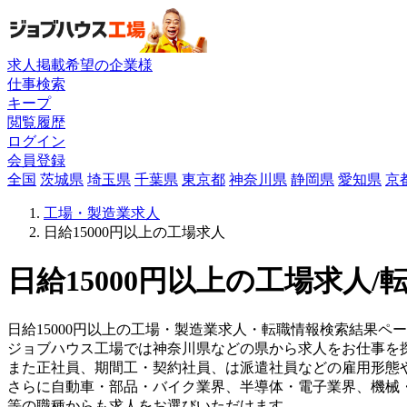
求人掲載希望の企業様
仕事検索
キープ
閲覧履歴
ログイン
会員登録
全国
茨城県
埼玉県
千葉県
東京都
神奈川県
静岡県
愛知県
京
工場・製造業求人
日給15000円以上の工場求人
日給15000円以上の工場求人/
日給15000円以上の工場・製造業求人・転職情報検索結果ペ
ジョブハウス工場では神奈川県などの県から求人をお仕事を
また正社員、期間工・契約社員、は派遣社員などの雇用形態
さらに自動車・部品・バイク業界、半導体・電子業界、機械
等の職種からも求人をお選びいただけます。