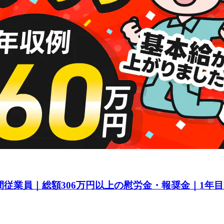
間従業員｜総額306万円以上の慰労金・報奨金｜1年