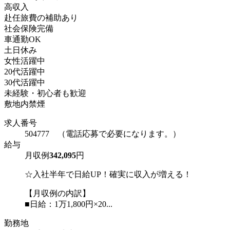
高収入
赴任旅費の補助あり
社会保険完備
車通勤OK
土日休み
女性活躍中
20代活躍中
30代活躍中
未経験・初心者も歓迎
敷地内禁煙
求人番号
504777 （電話応募で必要になります。）
給与
月収例
342,095
円
☆入社半年で日給UP！確実に収入が増える！
【月収例の内訳】
■日給：1万1,800円×20...
勤務地