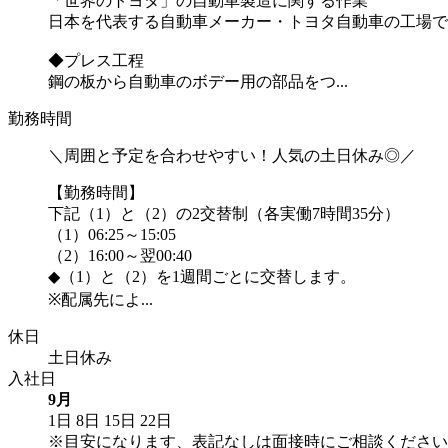
「世界のトヨタ」の自動車製造に関する作業
日本を代表する自動車メーカー・トヨタ自動車の工場で
◆プレス工程
鋼の板から自動車のボデー用の部品をつ...
勤務時間
＼周囲と予定を合わせやすい！人気の土日休み◎／
【勤務時間】
下記（1）と（2）の2交替制（各実働7時間35分）
（1）06:25～15:05
（2）16:00～翌00:40
◆（1）と（2）を1週間ごとに交替します。
※配属先によ...
休日
土日休み
入社日
9月
1日
8日
15日
22日
※目安になります、表記なしは面接時にご相談ください