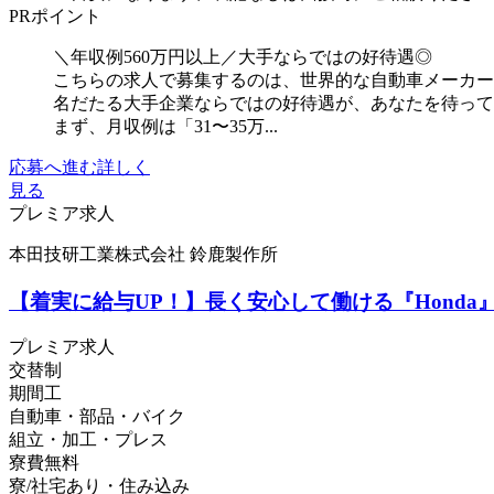
PRポイント
＼年収例560万円以上／大手ならではの好待遇◎
こちらの求人で募集するのは、世界的な自動車メーカー
名だたる大手企業ならではの好待遇が、あなたを待っ
まず、月収例は「31〜35万...
応募へ進む
詳しく
見る
プレミア求人
本田技研工業株式会社 鈴鹿製作所
【着実に給与UP！】長く安心して働ける『Hond
プレミア求人
交替制
期間工
自動車・部品・バイク
組立・加工・プレス
寮費無料
寮/社宅あり・住み込み