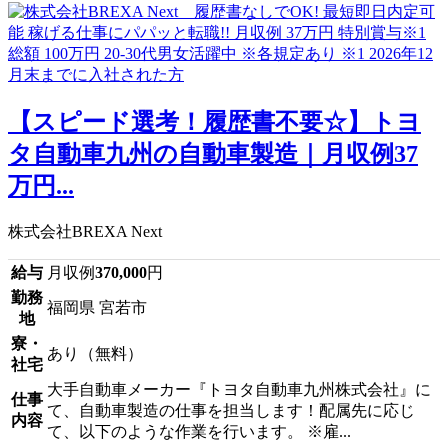
【スピード選考！履歴書不要☆】トヨ
タ自動車九州の自動車製造｜月収例37
万円...
株式会社BREXA Next
給与
月収例
370,000
円
勤務
福岡県 宮若市
地
寮・
あり（無料）
社宅
大手自動車メーカー『トヨタ自動車九州株式会社』に
仕事
て、自動車製造の仕事を担当します！配属先に応じ
内容
て、以下のような作業を行います。 ※雇...