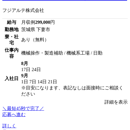
フジアルテ株式会社
給与
月収例
299,000
円
勤務地
茨城県 下妻市
寮・社
あり（無料）
宅
仕事内
機械操作・製造補助 / 機械系工場 / 日勤
容
8月
17日
24日
9月
入社日
1日
7日
14日
21日
※目安になります、表記なしは面接時にご相談く
ださい
詳細を表示
＼最短45秒で完了／
応募へ進む
詳しく