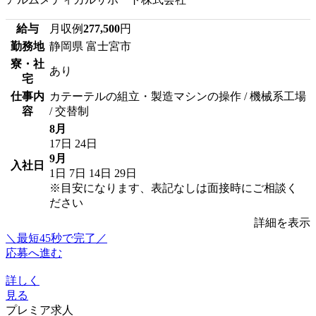
給与
月収例
277,500
円
勤務地
静岡県 富士宮市
寮・社
あり
宅
仕事内
カテーテルの組立・製造マシンの操作 / 機械系工場
容
/ 交替制
8月
17日
24日
9月
入社日
1日
7日
14日
29日
※目安になります、表記なしは面接時にご相談く
ださい
詳細を表示
＼最短45秒で完了／
応募へ進む
詳しく
見る
プレミア求人