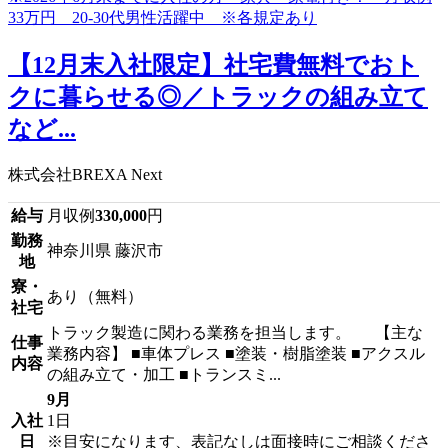
【12月末入社限定】社宅費無料でおト
クに暮らせる◎／トラックの組み立て
など...
株式会社BREXA Next
給与
月収例
330,000
円
勤務
神奈川県 藤沢市
地
寮・
あり（無料）
社宅
トラック製造に関わる業務を担当します。 【主な
仕事
業務内容】 ■車体プレス ■塗装・樹脂塗装 ■アクスル
内容
の組み立て・加工 ■トランスミ...
9月
入社
1日
日
※目安になります、表記なしは面接時にご相談くださ