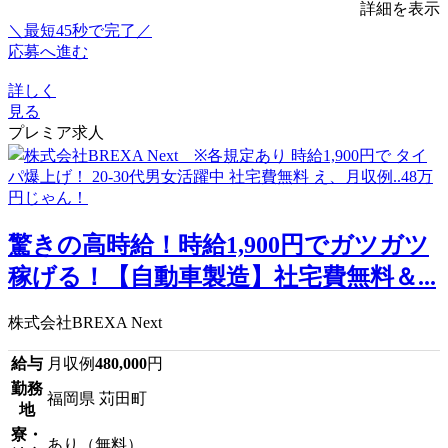
詳細を表示
＼最短45秒で完了／
応募へ進む
詳しく
見る
プレミア求人
驚きの高時給！時給1,900円でガツガツ
稼げる！【自動車製造】社宅費無料＆...
株式会社BREXA Next
給与
月収例
480,000
円
勤務
福岡県 苅田町
地
寮・
あり（無料）