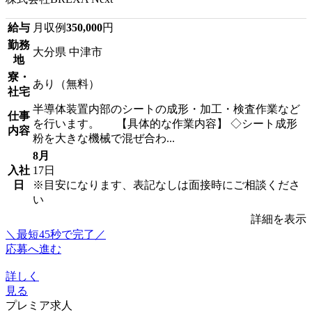
給与
月収例
350,000
円
勤務
大分県 中津市
地
寮・
あり（無料）
社宅
半導体装置内部のシートの成形・加工・検査作業など
仕事
を行います。 【具体的な作業内容】 ◇シート成形
内容
粉を大きな機械で混ぜ合わ...
8月
入社
17日
日
※目安になります、表記なしは面接時にご相談くださ
い
詳細を表示
＼最短45秒で完了／
応募へ進む
詳しく
見る
プレミア求人