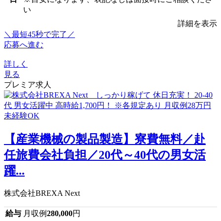
い
詳細を表示
＼最短45秒で完了／
応募へ進む
詳しく
見る
プレミア求人
【産業機械の製品製造】寮費無料／赴
任旅費会社負担／20代～40代の男女活
躍...
株式会社BREXA Next
給与
月収例
280,000
円