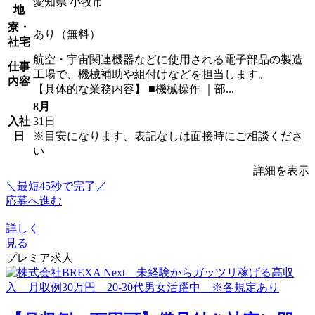
愛知県 小牧市
地
寮・
あり（無料）
社宅
航空・宇宙関連機器などに使用される電子部品の製造
仕事
工場で、機械補助や組付けなどを担当します。
内容
【具体的な業務内容】 ■機械操作 ｜部...
8月
入社
31日
日
※目安になります、表記なしは面接時にご相談くださ
い
詳細を表示
＼最短45秒で完了／
応募へ進む
詳しく
見る
プレミア求人