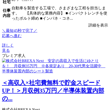
社宅
自動車を製造する工場で、さまざまな工程を担当しま
仕事
す。 【具体的な業務内容】 ■インパクトレンチを使
内容
ったボルト締め ■インパネ・コネ...
詳細を表示
＼最短45秒で完了／
応募へ進む
詳しく
見る
プレミア求人
＜高収入×社宅費無料で貯金スピード
UP！＞月収例35万円／半導体装置内部
の...
株式会社BREXA Next