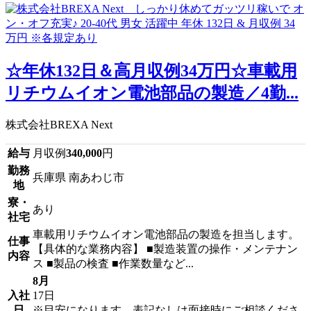
☆年休132日＆高月収例34万円☆車載用
リチウムイオン電池部品の製造／4勤...
株式会社BREXA Next
給与
月収例
340,000
円
勤務
兵庫県 南あわじ市
地
寮・
あり
社宅
車載用リチウムイオン電池部品の製造を担当します。
仕事
【具体的な業務内容】 ■製造装置の操作・メンテナン
内容
ス ■製品の検査 ■作業数量など...
8月
入社
17日
日
※目安になります、表記なしは面接時にご相談くださ