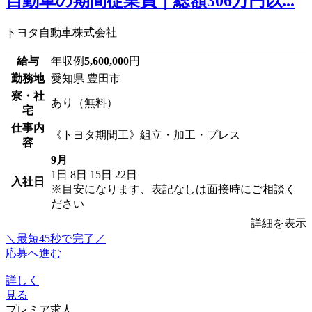
自動車の期間従業員｜総額306万円以...
トヨタ自動車株式会社
給与
年収例
5,600,000
円
勤務地
愛知県 豊田市
寮・社
あり（無料）
宅
仕事内
《トヨタ期間工》組立・加工・プレス
容
9月
1日
8日
15日
22日
入社日
※目安になります、表記なしは面接時にご相談く
ださい
詳細を表示
＼最短45秒で完了／
応募へ進む
詳しく
見る
プレミア求人