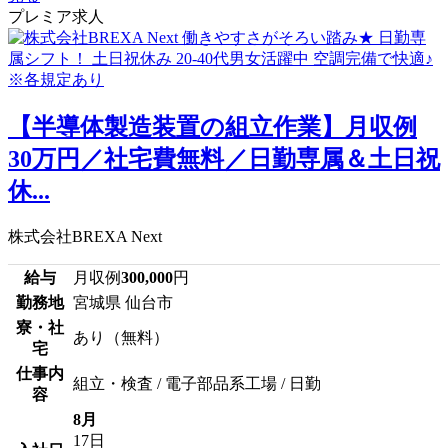
プレミア求人
【半導体製造装置の組立作業】月収例
30万円／社宅費無料／日勤専属＆土日祝
休...
株式会社BREXA Next
給与
月収例
300,000
円
勤務地
宮城県 仙台市
寮・社
あり（無料）
宅
仕事内
組立・検査 / 電子部品系工場 / 日勤
容
8月
17日