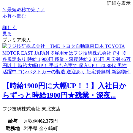
詳細を表示
＼最短45秒で完了／
応募へ進む
詳しく
見る
プレミア求人
【時給1900円に大幅UP！！】入社日か
らずっと時給1900円★残業・深夜...
フジ技研株式会社 東北支店
給与
月収例
462,375
円
勤務地
岩手県 金ケ崎町