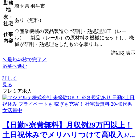
勤務
埼玉県 羽生市
地
寮・
あり（無料）
社宅
◇産業機械の製品製造◇ *研削・熱処理加工（レー
仕事
ル） 製品（レール）の原材料を機械にセットし、機
内容
械が研削・熱処理をしたものを取り出...
詳細を表示
＼最短45秒で完了／
応募へ進む
詳しく
見る
プレミア求人
【日勤×寮費無料】月収例29万円以上！
土日祝休みでメリハリつけて高収入♪/...