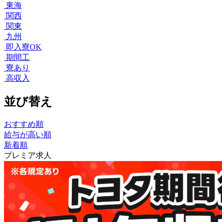
東海
関西
関東
九州
即入寮OK
期間工
寮あり
高収入
並び替え
おすすめ順
給与が高い順
新着順
プレミア求人