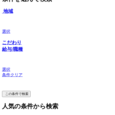
地域
選択
こだわり
給与/職種
選択
条件クリア
この条件で検索
人気の条件から検索