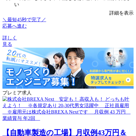
い
詳細を表示
＼最短45秒で完了／
応募へ進む
詳しく
見る
プレミア求人
【自動車製造の工場】月収例43万円＆