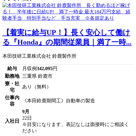
【着実に給与UP！】長く安心して働け
る『Honda』の期間従業員｜満了一時...
本田技研工業株式会社 鈴鹿製作所
給与
月収例
342,095
円
勤務地
三重県 鈴鹿市
寮・社
あり（無料）
宅
仕事内
《本田鈴鹿期間工》自動車の製造
容
9月
22日
入社日
※目安になります、表記なしは面接時にご相談く
ださい