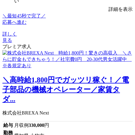
い
詳細を表示
＼最短45秒で完了／
応募へ進む
詳しく
見る
プレミア求人
＼高時給1,800円でガッツリ稼ぐ！／電
子部品の機械オペレーター／家賃タ
ダ...
株式会社BREXA Next
給与
月収例
330,000
円
勤務