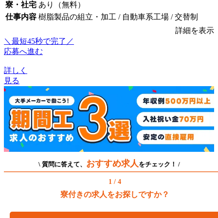
寮・社宅
あり（無料）
仕事内容
樹脂製品の組立・加工 / 自動車系工場 / 交替制
詳細を表示
＼最短45秒で完了／
応募へ進む
詳しく
見る
おすすめ求人
\ 質問に答えて、
をチェック！ /
1 / 4
寮付きの求人をお探しですか？