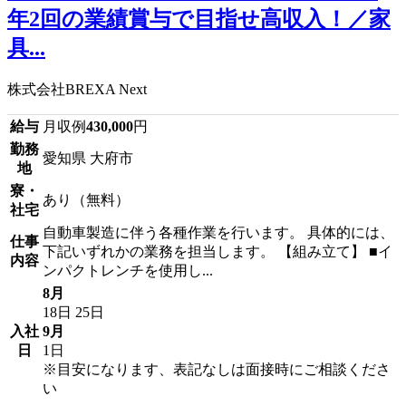
年2回の業績賞与で目指せ高収入！／家
具...
株式会社BREXA Next
給与
月収例
430,000
円
勤務
愛知県 大府市
地
寮・
あり（無料）
社宅
自動車製造に伴う各種作業を行います。 具体的には、
仕事
下記いずれかの業務を担当します。 【組み立て】 ■イ
内容
ンパクトレンチを使用し...
8月
18日
25日
入社
9月
日
1日
※目安になります、表記なしは面接時にご相談くださ
い