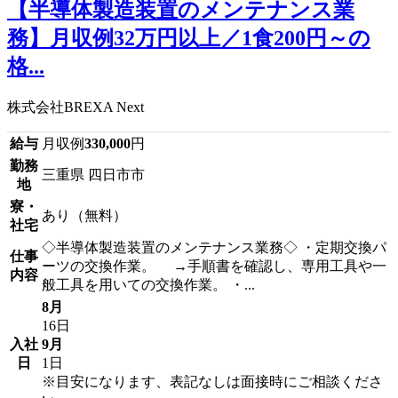
【半導体製造装置のメンテナンス業
務】月収例32万円以上／1食200円～の
格...
株式会社BREXA Next
給与
月収例
330,000
円
勤務
三重県 四日市市
地
寮・
あり（無料）
社宅
◇半導体製造装置のメンテナンス業務◇ ・定期交換パ
仕事
ーツの交換作業。 →手順書を確認し、専用工具や一
内容
般工具を用いての交換作業。 ・...
8月
16日
入社
9月
日
1日
※目安になります、表記なしは面接時にご相談くださ