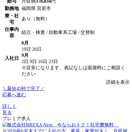
給与
月収例
378,834
円
勤務地
福岡県 宮若市
寮・社
あり（無料）
宅
仕事内
組立・検査 / 自動車系工場 / 交替制
容
8月
19日
26日
9月
入社日
2日
9日
16日
23日
※目安になります、表記なしは面接時にご相談く
ださい
詳細を表示
＼最短45秒で完了／
応募へ進む
詳しく
見る
プレミア求人