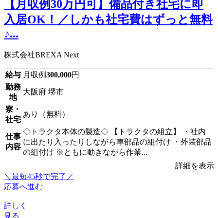
【月収例30万円可】備品付き社宅に即
入居OK！／しかも社宅費はずっと無料
♪...
株式会社BREXA Next
給与
月収例
300,000
円
勤務
大阪府 堺市
地
寮・
あり（無料）
社宅
◇トラクタ本体の製造◇ 【トラクタの組立】 ・社内
仕事
に出たり入ったりしながら車部品の組付け ・外装部品
内容
の組付け ※ともに動きながら作業...
詳細を表示
＼最短45秒で完了／
応募へ進む
詳しく
見る