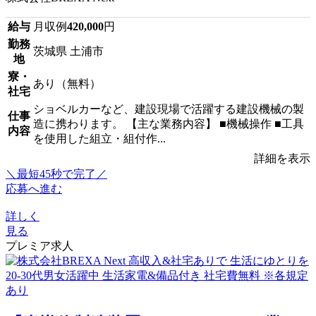
給与
月収例
420,000
円
勤務
茨城県 土浦市
地
寮・
あり（無料）
社宅
ショベルカーなど、建設現場で活躍する建設機械の製
仕事
造に携わります。 【主な業務内容】 ■機械操作 ■工具
内容
を使用した組立・組付作...
詳細を表示
＼最短45秒で完了／
応募へ進む
詳しく
見る
プレミア求人