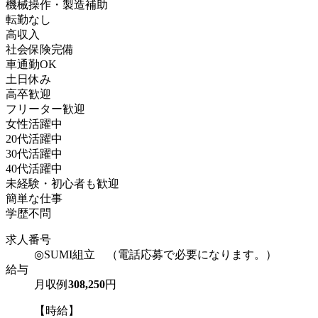
機械操作・製造補助
転勤なし
高収入
社会保険完備
車通勤OK
土日休み
高卒歓迎
フリーター歓迎
女性活躍中
20代活躍中
30代活躍中
40代活躍中
未経験・初心者も歓迎
簡単な仕事
学歴不問
求人番号
◎SUMI組立 （電話応募で必要になります。）
給与
月収例
308,250
円
【時給】