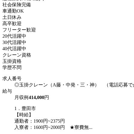
社会保険完備
車通勤OK
土日休み
高卒歓迎
フリーター歓迎
20代活躍中
30代活躍中
40代活躍中
クレーン資格
玉掛資格
学歴不問
求人番号
◎玉掛クレーン（A藤・中発・三・神） （電話応募で
給与
月収例
414,000
円
1．豊田市
【時給】
通勤者：1900円~2375円
入寮者：1600円~2000円 ★寮費無...