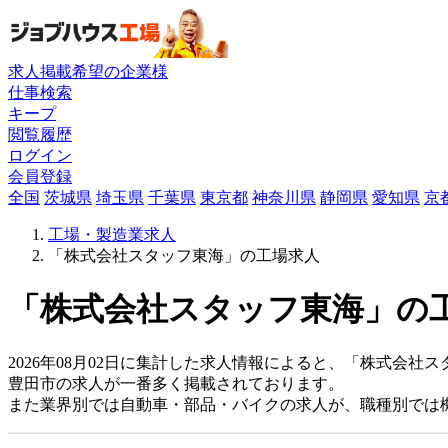
求人掲載希望の企業様
仕事検索
キープ
閲覧履歴
ログイン
会員登録
全国
茨城県
埼玉県
千葉県
東京都
神奈川県
静岡県
愛知県
京
工場・製造業求人
「株式会社スタッフ東海」の工場求人
「株式会社スタッフ東海」の工
2026年08月02日に集計した求人情報によると、「株式会社ス
豊田市の求人が一番多く掲載されております。
また業界別では自動車・部品・バイクの求人が、職種別では