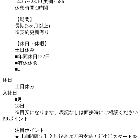
14:35～23:10 実働7.58h
休憩時間:1時間
【期間】
長期(3ヶ月以上)
※契約更新有り
【休日・休暇】
土日休み
■年間休日122日
■有休休暇
■...
休日
土日休み
入社日
8月
18日
※目安になります、表記なしは面接時にご相談ください
PRポイント
注目ポイント
★【期間限定】入社祝金20万円支給！新生活スタートを