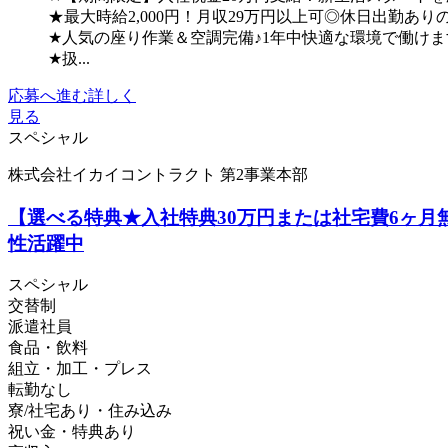
★最大時給2,000円！月収29万円以上可◎休日出勤あ
★人気の座り作業＆空調完備♪1年中快適な環境で働けま
★扱...
応募へ進む
詳しく
見る
スペシャル
株式会社イカイコントラクト 第2事業本部
【選べる特典★入社特典30万円または社宅費6ヶ月
性活躍中
スペシャル
交替制
派遣社員
食品・飲料
組立・加工・プレス
転勤なし
寮/社宅あり・住み込み
祝い金・特典あり