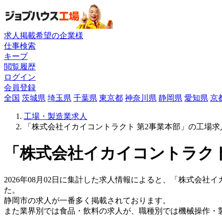
求人掲載希望の企業様
仕事検索
キープ
閲覧履歴
ログイン
会員登録
全国
茨城県
埼玉県
千葉県
東京都
神奈川県
静岡県
愛知県
京
工場・製造業求人
「株式会社イカイコントラクト 第2事業本部」の工場求
「株式会社イカイコントラクト
2026年08月02日に集計した求人情報によると、「株式会社イ
た。
静岡市の求人が一番多く掲載されております。
また業界別では食品・飲料の求人が、職種別では機械操作・