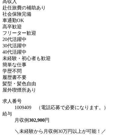
高収入
赴任旅費の補助あり
社会保険完備
車通勤OK
高卒歓迎
フリーター歓迎
20代活躍中
30代活躍中
40代活躍中
未経験・初心者も歓迎
簡単な仕事
学歴不問
履歴書不要
髪型・髪色自由
屋外喫煙所あり
求人番号
1009409 （電話応募で必要になります。）
給与
月収例
302,900
円
＼未経験から月収例30万円以上が可能！／