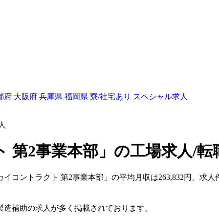
都府
大阪府
兵庫県
福岡県
寮/社宅あり
スペシャル求人
人
 第2事業本部」の工場求人/転
カイコントラクト 第2事業本部」の平均月収は263,832円、求
製造補助の求人が多く掲載されております。