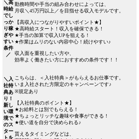
＼高
勤務時間や手当の組み合わせによっては、
時給
月収＼45万円以上／を目指せる収入モデルです。
でし
っか
【高収入につながりやすいポイント★】
り稼
★高時給スタート！収入を確保できる！
ぎや
★手当の加算で収入UPを狙える！
すい
★作業はムリのない内容中心！続けやすい♪
条件
収入面を重視したい方や、
／
効率よく働きたい方におすすめの条件です！！
こちらは、＜入社特典＞がもらえるお仕事です。
＼入
いま入社された方限定のキャンペーンです♪
社特
※規定あり
典あ
り！
【入社特典のポイント★】
新し
★お給料とは別でもらえる！
い環
★ちょっとリッチな趣味や食事ができる！
境で
★使い道を自分で決められる♪
のス
ター
貰えるタイミングなどは、
トを