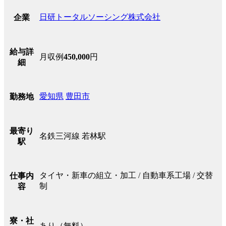
日研トータルソーシング株式会社
企業
給与詳
月収例
450,000
円
細
愛知県
豊田市
勤務地
最寄り
名鉄三河線 若林駅
駅
タイヤ・新車の組立・加工 / 自動車系工場 / 交替
仕事内
制
容
寮・社
あり（無料）