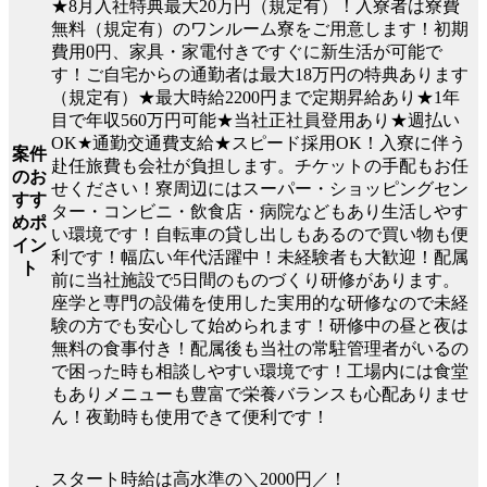
★8月入社特典最大20万円（規定有）！入寮者は寮費
無料（規定有）のワンルーム寮をご用意します！初期
費用0円、家具・家電付きですぐに新生活が可能で
す！ご自宅からの通勤者は最大18万円の特典あります
（規定有）★最大時給2200円まで定期昇給あり★1年
目で年収560万円可能★当社正社員登用あり★週払い
OK★通勤交通費支給★スピード採用OK！入寮に伴う
案件
赴任旅費も会社が負担します。チケットの手配もお任
のお
せください！寮周辺にはスーパー・ショッピングセン
すす
ター・コンビニ・飲食店・病院などもあり生活しやす
めポ
い環境です！自転車の貸し出しもあるので買い物も便
イン
利です！幅広い年代活躍中！未経験者も大歓迎！配属
ト
前に当社施設で5日間のものづくり研修があります。
座学と専門の設備を使用した実用的な研修なので未経
験の方でも安心して始められます！研修中の昼と夜は
無料の食事付き！配属後も当社の常駐管理者がいるの
で困った時も相談しやすい環境です！工場内には食堂
もありメニューも豊富で栄養バランスも心配ありませ
ん！夜勤時も使用できて便利です！
スタート時給は高水準の＼2000円／！