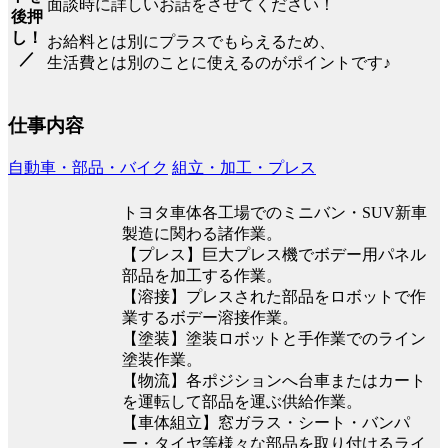
面談時に詳しいお話をさせてください！
後押
し！
お給料とは別にプラスでもらえるため、
／
生活費とは別のことに使えるのがポイントです♪
仕事内容
自動車・部品・バイク
組立・加工・プレス
トヨタ車体各工場でのミニバン・SUV新車
製造に関わる諸作業。
【プレス】巨大プレス機でボデー用パネル
部品を加工する作業。
【溶接】プレスされた部品をロボットで作
業するボデー溶接作業。
【塗装】塗装ロボットと手作業でのライン
塗装作業。
【物流】各ポジションへ台車またはカート
を運転して部品を運ぶ供給作業。
【車体組立】窓ガラス・シート・バンパ
ー・タイヤ等様々な部品を取り付けるライ