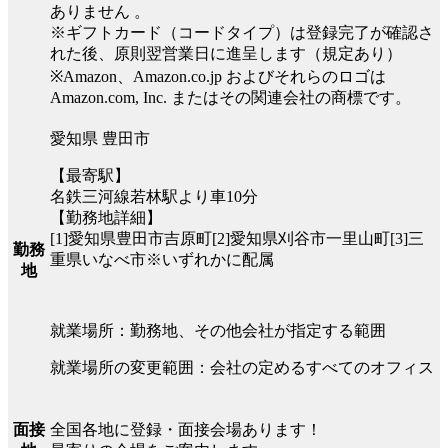
ありません 。
※ギフトカード（コードタイプ）は登録完了が確認さ
れた後、原則翌営業日に進呈します（規定あり）
※Amazon、Amazon.co.jp およびそれらのロゴは
Amazon.com, Inc. またはその関連会社の商標です。
愛知県 豊田市
【最寄駅】
名鉄三河線若林駅より車10分
【勤務地詳細】
[1]愛知県豊田市吉原町[2]愛知県刈谷市一里山町[3]三
勤務
重県いなべ市※いずれかに配属
地
就業場所：勤務地、その他会社が指定する範囲
就業場所の変更範囲：会社の定めるすべてのオフィス
全国各地に登録・面接会場あります！
面接