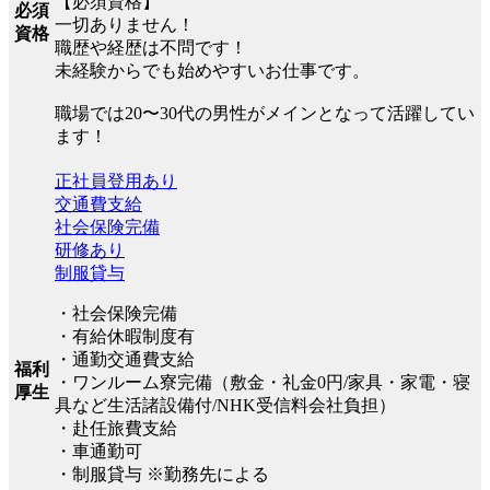
【必須資格】
必須
一切ありません！
資格
職歴や経歴は不問です！
未経験からでも始めやすいお仕事です。
職場では20〜30代の男性がメインとなって活躍してい
ます！
正社員登用あり
交通費支給
社会保険完備
研修あり
制服貸与
・社会保険完備
・有給休暇制度有
・通勤交通費支給
福利
・ワンルーム寮完備（敷金・礼金0円/家具・家電・寝
厚生
具など生活諸設備付/NHK受信料会社負担）
・赴任旅費支給
・車通勤可
・制服貸与 ※勤務先による