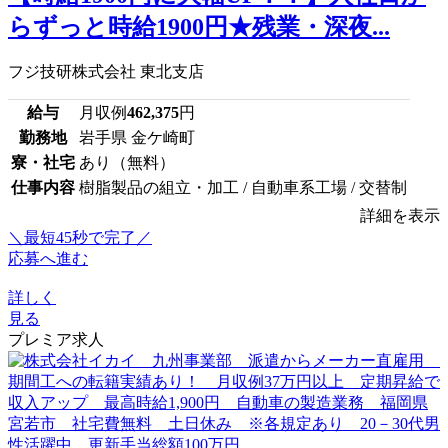
らずっと時給1900円★残業・深夜...
フジ技研株式会社 東北支店
給与
月収例
462,375
円
勤務地
岩手県 金ケ崎町
寮・社宅
あり（無料）
仕事内容
樹脂製品の組立・加工 / 自動車系工場 / 交替制
詳細を表示
＼最短45秒で完了／
応募へ進む
詳しく
見る
プレミア求人