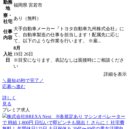
勤務
福岡県 宮若市
地
寮・
あり（無料）
社宅
大手自動車メーカー『トヨタ自動車九州株式会社』に
仕事
て、自動車製造の仕事を担当します！配属先に応じ
内容
て、以下のような作業を行います。 ※雇...
8月
入社
19日
26日
日
※目安になります、表記なしは面接時にご相談くださ
い
詳細を表示
＼最短45秒で完了／
応募へ進む
詳しく
見る
プレミア求人