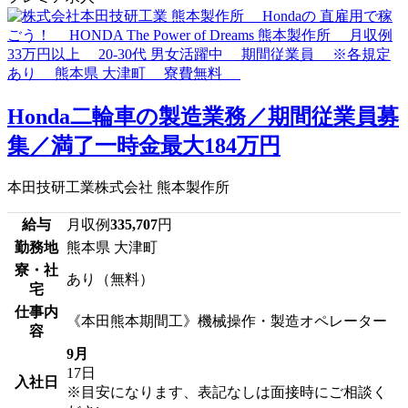
Honda二輪車の製造業務／期間従業員募
集／満了一時金最大184万円
本田技研工業株式会社 熊本製作所
給与
月収例
335,707
円
勤務地
熊本県 大津町
寮・社
あり（無料）
宅
仕事内
《本田熊本期間工》機械操作・製造オペレーター
容
9月
17日
入社日
※目安になります、表記なしは面接時にご相談く