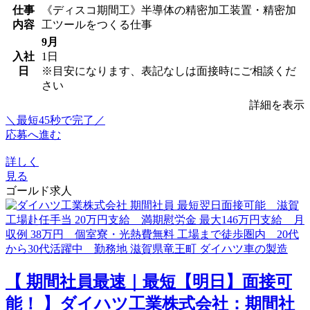
仕事
《ディスコ期間工》半導体の精密加工装置・精密加
内容
工ツールをつくる仕事
9月
入社
1日
日
※目安になります、表記なしは面接時にご相談くだ
さい
詳細を表示
＼最短45秒で完了／
応募へ進む
詳しく
見る
ゴールド求人
【 期間社員最速｜最短【明日】面接可
能！ 】ダイハツ工業株式会社：期間社