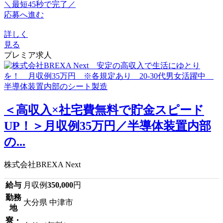
＼最短45秒で完了／
応募へ進む
詳しく
見る
プレミア求人
＜高収入×社宅費無料で貯金スピード
UP！＞月収例35万円／半導体装置内部
の...
株式会社BREXA Next
給与
月収例
350,000
円
勤務
大分県 中津市
地
寮・