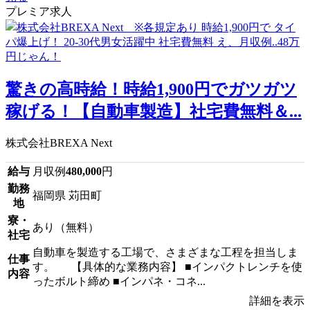
プレミア求人
驚きの高時給！時給1,900円でガツガツ
稼げる！【自動車製造】社宅費無料＆...
株式会社BREXA Next
給与
月収例
480,000
円
勤務
福岡県 苅田町
地
寮・
あり（無料）
社宅
自動車を製造する工場で、さまざまな工程を担当しま
仕事
す。 【具体的な業務内容】 ■インパクトレンチを使
内容
ったボルト締め ■インパネ・コネ...
詳細を表示