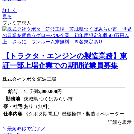
詳しく
見る
プレミア求人
【トラクタ・エンジンの製造業務】東
証一部上場企業での期間従業員募集
株式会社クボタ 筑波工場
給与
年収例
5,000,000
円
勤務地
茨城県 つくばみらい市
寮・社宅
あり（無料）
仕事内容
《クボタ期間工》機械操作・製造オペレーター
詳細を表示
＼最短45秒で完了／