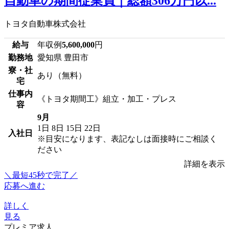
自動車の期間従業員｜総額306万円以...
トヨタ自動車株式会社
給与
年収例
5,600,000
円
勤務地
愛知県 豊田市
寮・社
あり（無料）
宅
仕事内
《トヨタ期間工》組立・加工・プレス
容
9月
1日
8日
15日
22日
入社日
※目安になります、表記なしは面接時にご相談く
ださい
詳細を表示
＼最短45秒で完了／
応募へ進む
詳しく
見る
プレミア求人