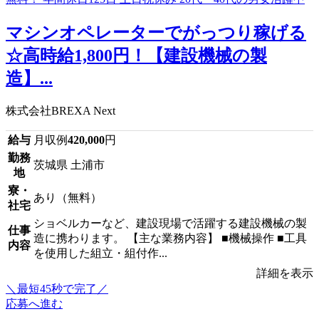
マシンオペレーターでがっつり稼げる
☆高時給1,800円！【建設機械の製
造】...
株式会社BREXA Next
給与
月収例
420,000
円
勤務
茨城県 土浦市
地
寮・
あり（無料）
社宅
ショベルカーなど、建設現場で活躍する建設機械の製
仕事
造に携わります。 【主な業務内容】 ■機械操作 ■工具
内容
を使用した組立・組付作...
詳細を表示
＼最短45秒で完了／
応募へ進む