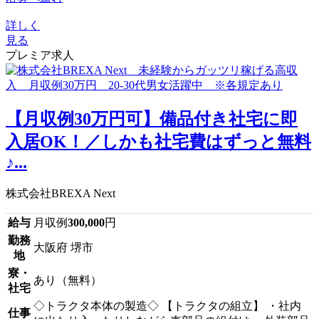
詳しく
見る
プレミア求人
【月収例30万円可】備品付き社宅に即
入居OK！／しかも社宅費はずっと無料
♪...
株式会社BREXA Next
給与
月収例
300,000
円
勤務
大阪府 堺市
地
寮・
あり（無料）
社宅
◇トラクタ本体の製造◇ 【トラクタの組立】 ・社内
仕事