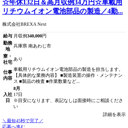
☆年休132日＆高月収例34万円☆車載用
リチウムイオン電池部品の製造／4勤...
株式会社BREXA Next
給与
月収例
340,000
円
勤務
兵庫県 南あわじ市
地
寮・
あり
社宅
車載用リチウムイオン電池部品の製造を担当します。
仕事
【具体的な業務内容】 ■製造装置の操作・メンテナン
内容
ス ■製品の検査 ■作業数量など...
8月
入社
17日
日
※目安になります、表記なしは面接時にご相談くださ
い
詳細を表示
＼最短45秒で完了／
応募へ進む