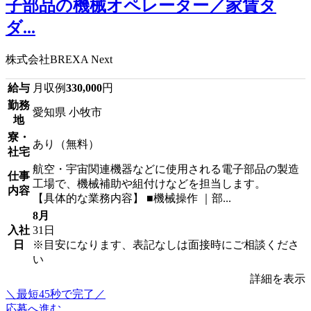
子部品の機械オペレーター／家賃タ
ダ...
株式会社BREXA Next
給与
月収例
330,000
円
勤務
愛知県 小牧市
地
寮・
あり（無料）
社宅
航空・宇宙関連機器などに使用される電子部品の製造
仕事
工場で、機械補助や組付けなどを担当します。
内容
【具体的な業務内容】 ■機械操作 ｜部...
8月
入社
31日
日
※目安になります、表記なしは面接時にご相談くださ
い
詳細を表示
＼最短45秒で完了／
応募へ進む