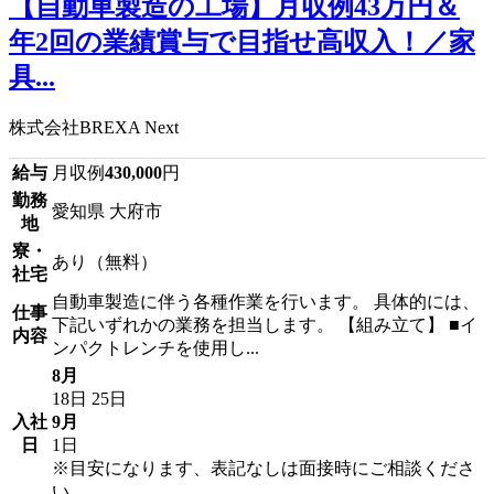
【自動車製造の工場】月収例43万円＆
年2回の業績賞与で目指せ高収入！／家
具...
株式会社BREXA Next
給与
月収例
430,000
円
勤務
愛知県 大府市
地
寮・
あり（無料）
社宅
自動車製造に伴う各種作業を行います。 具体的には、
仕事
下記いずれかの業務を担当します。 【組み立て】 ■イ
内容
ンパクトレンチを使用し...
8月
18日
25日
入社
9月
日
1日
※目安になります、表記なしは面接時にご相談くださ
い