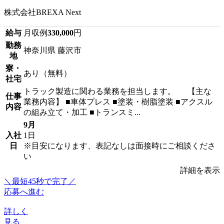
株式会社BREXA Next
給与
月収例
330,000
円
勤務
神奈川県 藤沢市
地
寮・
あり（無料）
社宅
トラック製造に関わる業務を担当します。 【主な
仕事
業務内容】 ■車体プレス ■塗装・樹脂塗装 ■アクスル
内容
の組み立て・加工 ■トランスミ...
9月
入社
1日
日
※目安になります、表記なしは面接時にご相談くださ
い
詳細を表示
＼最短45秒で完了／
応募へ進む
詳しく
見る