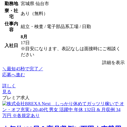
勤務地
宮城県 仙台市
寮・社
あり（無料）
宅
仕事内
組立・検査 / 電子部品系工場 / 日勤
容
8月
17日
入社日
※目安になります、表記なしは面接時にご相談く
ださい
詳細を表示
＼最短45秒で完了／
応募へ進む
詳しく
見る
プレミア求人