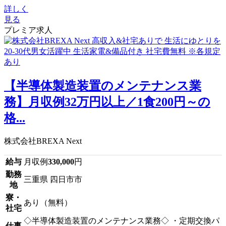
詳しく
見る
プレミア求人
【半導体製造装置のメンテナンス業
務】月収例32万円以上／1食200円～の
格...
株式会社BREXA Next
給与
月収例
330,000
円
勤務
三重県 四日市市
地
寮・
あり（無料）
社宅
◇半導体製造装置のメンテナンス業務◇ ・定期交換パ
仕事