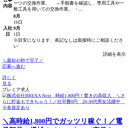
ーツの交換作業。 →手順書を確認し、専用工具や一
内容
般工具を用いての交換作業。 ・...
8月
16日
入社
9月
日
1日
※目安になります、表記なしは面接時にご相談くださ
い
詳細を表示
＼最短45秒で完了／
応募へ進む
詳しく
見る
プレミア求人
＼高時給1,800円でガッツリ稼ぐ！／電