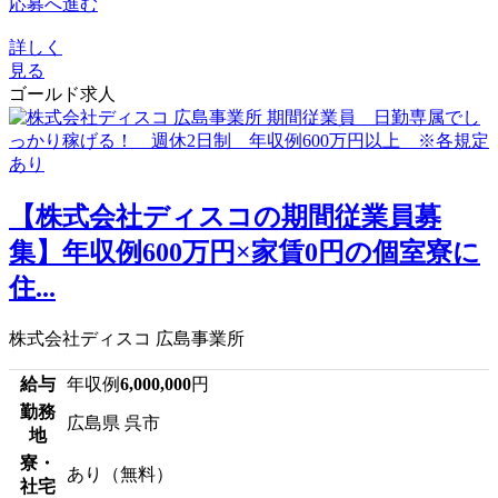
応募へ進む
詳しく
見る
ゴールド求人
【株式会社ディスコの期間従業員募
集】年収例600万円×家賃0円の個室寮に
住...
株式会社ディスコ 広島事業所
給与
年収例
6,000,000
円
勤務
広島県 呉市
地
寮・
あり（無料）
社宅