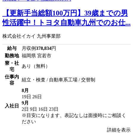
【更新手当総額100万円】39歳までの男
性活躍中！トヨタ自動車九州でのお仕...
株式会社イカイ 九州事業部
給与
月収例
378,834
円
勤務地
福岡県 宮若市
寮・社
あり（無料）
宅
仕事内
組立・検査 / 自動車系工場 / 交替制
容
8月
19日
26日
9月
入社日
2日
9日
16日
23日
※目安になります、表記なしは面接時にご相談く
ださい
詳細を表示