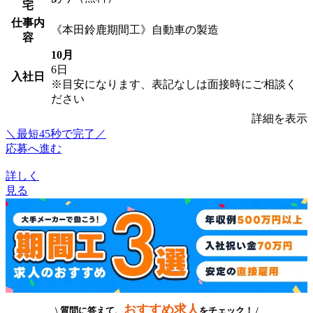
宅
仕事内
《本田鈴鹿期間工》自動車の製造
容
10月
6日
入社日
※目安になります、表記なしは面接時にご相談く
ださい
詳細を表示
＼最短45秒で完了／
応募へ進む
詳しく
見る
おすすめ求人
\ 質問に答えて、
をチェック！ /