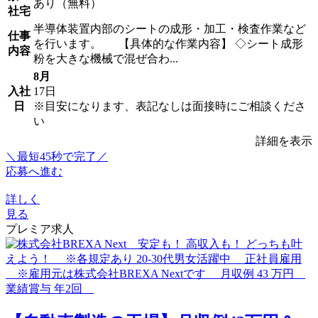
あり（無料）
社宅
半導体装置内部のシートの成形・加工・検査作業など
仕事
を行います。 【具体的な作業内容】 ◇シート成形
内容
粉を大きな機械で混ぜ合わ...
8月
入社
17日
日
※目安になります、表記なしは面接時にご相談くださ
い
詳細を表示
＼最短45秒で完了／
応募へ進む
詳しく
見る
プレミア求人