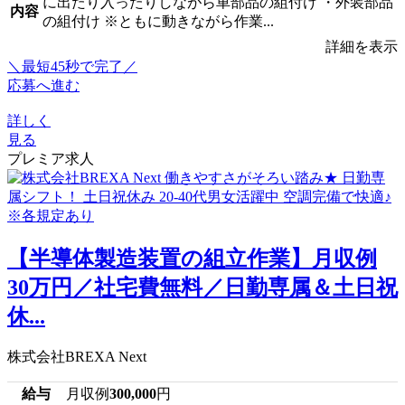
に出たり入ったりしながら車部品の組付け ・外装部品
内容
の組付け ※ともに動きながら作業...
詳細を表示
＼最短45秒で完了／
応募へ進む
詳しく
見る
プレミア求人
【半導体製造装置の組立作業】月収例
30万円／社宅費無料／日勤専属＆土日祝
休...
株式会社BREXA Next
給与
月収例
300,000
円