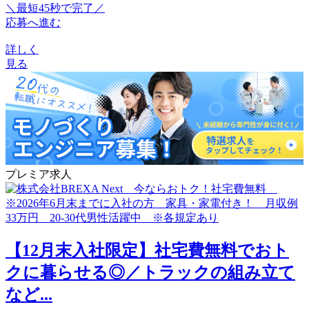
＼最短45秒で完了／
応募へ進む
詳しく
見る
プレミア求人
【12月末入社限定】社宅費無料でおト
クに暮らせる◎／トラックの組み立て
など...