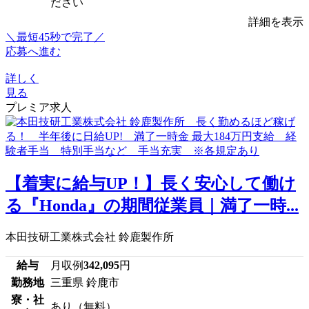
ださい
詳細を表示
＼最短45秒で完了／
応募へ進む
詳しく
見る
プレミア求人
【着実に給与UP！】長く安心して働け
る『Honda』の期間従業員｜満了一時...
本田技研工業株式会社 鈴鹿製作所
給与
月収例
342,095
円
勤務地
三重県 鈴鹿市
寮・社
あり（無料）