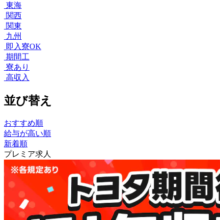
東海
関西
関東
九州
即入寮OK
期間工
寮あり
高収入
並び替え
おすすめ順
給与が高い順
新着順
プレミア求人