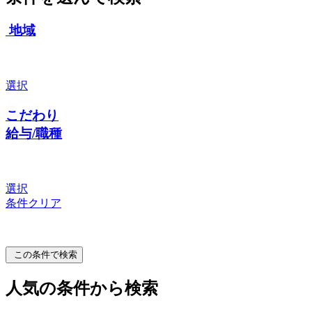
地域
選択
こだわり
給与/職種
選択
条件クリア
この条件で検索
人気の条件から検索