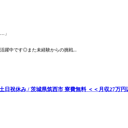
…」
活躍中です◎また未経験からの挑戦...
祝休み / 茨城県筑西市 寮費無料 ＜＜月収27万