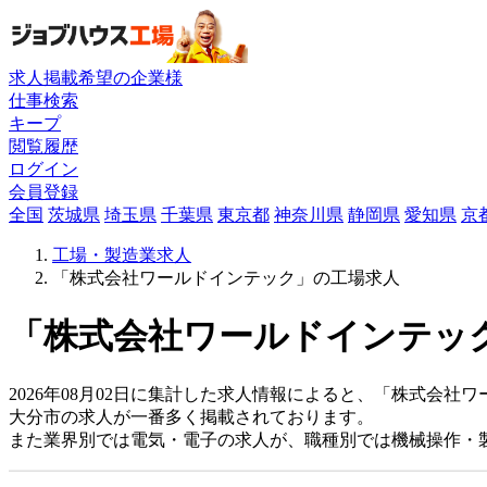
求人掲載希望の企業様
仕事検索
キープ
閲覧履歴
ログイン
会員登録
全国
茨城県
埼玉県
千葉県
東京都
神奈川県
静岡県
愛知県
京
工場・製造業求人
「株式会社ワールドインテック」の工場求人
「株式会社ワールドインテック
2026年08月02日に集計した求人情報によると、「株式会社ワー
大分市の求人が一番多く掲載されております。
また業界別では電気・電子の求人が、職種別では機械操作・