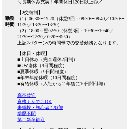
＼長期休み充実！年間休日120日以上◎／
【2交替制】
勤務
（1）06:30〜15:20（休憩3回：08:30〜08:40／10:30〜
時間
11:20／13:20〜13:30）
（2）18:00～翌02:50（休憩3回：19:30〜19:40／
21:30〜22:20／0:20〜0:30）
上記2パターンの時間帯での交替勤務となります。
【休日・休暇】
■土日休み（完全週休2日制）
■GW連休（9日間程度）
■夏季休暇（9日間程度）
■年末年始休暇（10日間程度）
■有給休暇（入社から半年後に10日間付与）
高卒歓迎
資格ナシでもOK
未経験・初心者も歓迎
学歴不問
第二新卒歓迎