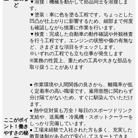
▼溶接：機械を動かして部品同士を溶接しま
ど
す。
▼塗装：車に色を塗る工程です。ちょっとした
凹凸が仕上がりに影響するため、細部まで何度
も確認しながら慎重に作業を行います。
▼検査：完成した自動車の動作確認や外観検査
を行う工程です。エンジンの状態や傷の有無な
ど、さまざまな項目をチェックします。
※いずれの工程でも立ち仕事が発生します
※業務の性質上、重ための工具や大きな部品を
取り扱うことがあります
● 作業環境や人間関係の良さから、離職率が低
く定着率の高い職場です。雇用形態に関わらず
分け隔てがないため、すぐに馴染んでいただけ
ます。
● 熱中症対策も万全！毎日のスポーツドリンク
支給や、送風機・冷風機・スポットクーラーを
ここがポイ
しっかり完備しています。
ント！働き
● 工場未経験で入社された方も多く、充実した
やすさの秘
教育体制があるので安心してスタートできま