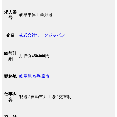
求人番
岐阜車体工業派遣
号
株式会社ワークジャパン
企業
給与詳
月収例
460,000
円
細
岐阜県
各務原市
勤務地
仕事内
製造 / 自動車系工場 / 交替制
容