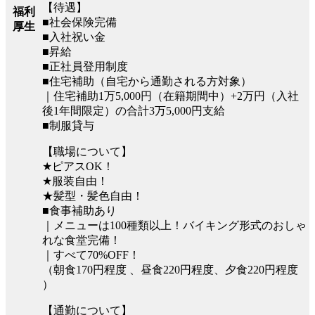
【待遇】
福利
■社会保険完備
厚生
■入社祝い金
■昇給
■正社員登用制度
■住宅補助（自宅から通勤される方対象）
｜住宅補助1万5,000円（在籍期間中）+2万円（入社
後1年間限定）の合計3万5,000円支給
■制服貸与
【職場について】
★ピアスOK！
★服装自由！
★髪型・髪色自由！
■食事補助あり
｜メニューは100種類以上！バイキング形式のおしゃ
れな食堂完備！
｜すべて70%OFF！
（朝食170円程度 、昼食220円程度、夕食220円程度
）
【通勤について】