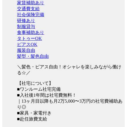
家賃補助あり
交通費支給
社会保険完備
研修あり
制服貸与
食事補助あり
タトゥーOK
ピアスOK
服装自由
髪型・髪色自由
＼髪色・ピアス自由！オシャレを楽しみながら働け
る☆／
【社宅について】
■ワンルーム社宅完備
■入社後1年間は社宅費無料！
｜13ヶ月目以降も月2万5,000〜3万円の社宅費補助あ
り◎
■家具・家電付き
■赴任旅費支給