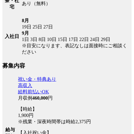
寮・社
あり（無料）
宅
8月
19日
25日
27日
9月
入社日
1日
3日
8日
10日
15日
17日
22日
24日
29日
※目安になります、表記なしは面接時にご相談く
ださい
募集内容
祝い金・特典あり
高収入
給料前払いOK
月収例
460,000
円
【時給】
1,900円
※残業・深夜時間帯は時給2,375円
給与
【入社祝い金】