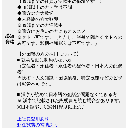
【39歳までの社員が活躍中の職場です！】
◆18歳以上の方・学歴不問
◆遠方の方大歓迎
◆未経験の方大歓迎
※39歳までの方活躍中！
※遠方にお住いの方にもオススメ！
必須
※タトゥ可です。（ただし、半袖で隠れるタトゥの
資格
み可です。和柄や和彫りは不可です。）
【外国籍の方の採用について】
■ 就労活動に制約のない方
（定住者・永住者・永住者の配偶者・日本人の配偶
者）
※技術・人文知識・国際業務、特定技能などのビザ
は就労不可です。
■ 漢字が読めて日本語の会話が問題なくできる方
※ 漢字で記載された説明書を読む場合があります。
※日本語能力試験N1程度以上の方
正社員登用あり
赴任旅費の補助あり