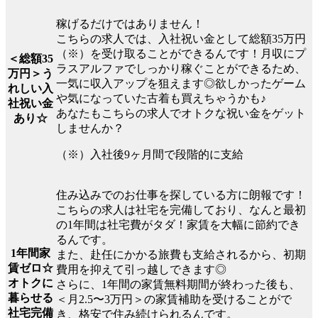
稼げるだけではありません！
こちらの求人では、入社祝い金として総額35万円
（※）を受け取ることができるんです！月収にプ
＜総額35
ラスアルファでしっかり稼ぐことができるため、
万円＞う
一気に収入アップを狙えます◎欲しかったゲーム
れしい入
や気になっていた古着も買えちゃうかも♪
社祝い金
あなたもこちらの求人でオトクな祝い金をゲット
あり☆
しませんか？
（※）入社後9ヶ月間で段階的に支給
住み込みでのお仕事を探している方に朗報です！
こちらの求人は社宅を完備しており、なんと最初
の1年間は社宅費がタダ！家賃を大幅に節約でき
るんです。
1年間家
また、赴任にかかる旅費も支給されるから、初期
賃ゼロ☆
費用を抑えて引っ越しできます◎
オトクに
さらに、1年間の家賃無料期間が終わった後も、
暮らせる
＜月2.5〜3万円＞の家賃補助を受けることがで
社宅完備
き、格安で住み続けられるんです。