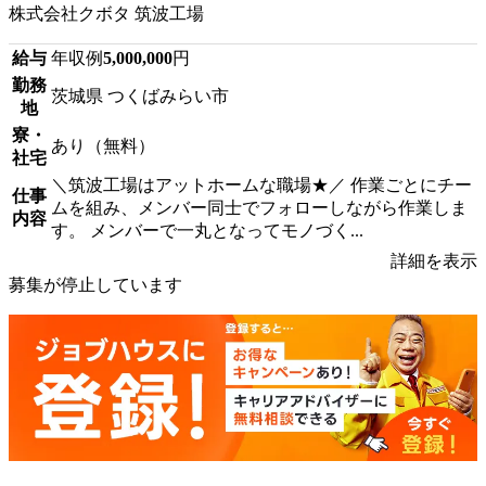
株式会社クボタ 筑波工場
給与
年収例
5,000,000
円
勤務
茨城県 つくばみらい市
地
寮・
あり（無料）
社宅
＼筑波工場はアットホームな職場★／ 作業ごとにチー
仕事
ムを組み、メンバー同士でフォローしながら作業しま
内容
す。 メンバーで一丸となってモノづく...
詳細を表示
募集が停止しています