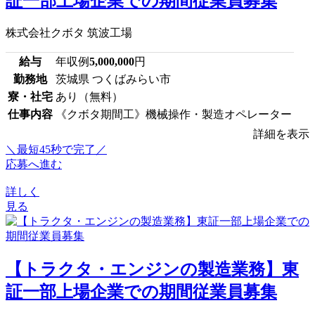
証一部上場企業での期間従業員募集
株式会社クボタ 筑波工場
給与
年収例
5,000,000
円
勤務地
茨城県 つくばみらい市
寮・社宅
あり（無料）
仕事内容
《クボタ期間工》機械操作・製造オペレーター
詳細を表示
＼最短45秒で完了／
応募へ進む
詳しく
見る
【トラクタ・エンジンの製造業務】東
証一部上場企業での期間従業員募集