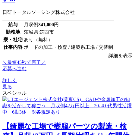
日研トータルソーシング株式会社
給与
月収例
341,000
円
勤務地
茨城県 筑西市
寮・社宅
あり（無料）
仕事内容
ボードの加工・検査 / 建築系工場 / 交替制
詳細を表示
＼最短45秒で完了／
応募へ進む
詳しく
見る
スペシャル
【綺麗な工場で樹脂パーツの製造・検