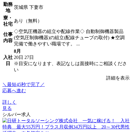
勤務
茨城県 下妻市
地
寮・
あり（無料）
社宅
◇空気圧機器の組立や配線作業◇ 自動制御機器製品
仕事
(空気圧制御機器)の組立(配線チューブの取付) ★空調
内容
完備で働きやすい職場です。 ...
8月
入社
20日
27日
日
※目安になります、表記なしは面接時にご相談くださ
い
詳細を表示
＼最短45秒で完了／
応募へ進む
詳しく
見る
シルバー求人