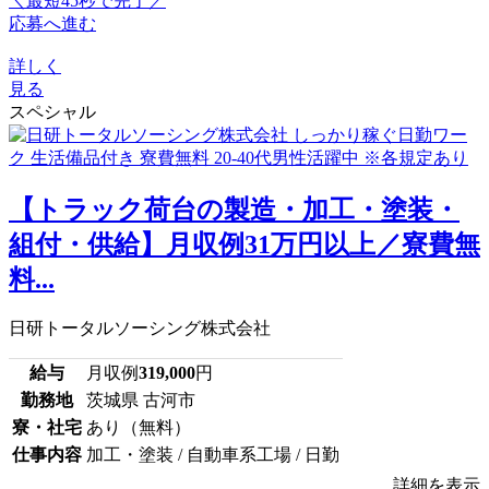
＼最短45秒で完了／
応募へ進む
詳しく
見る
スペシャル
【トラック荷台の製造・加工・塗装・
組付・供給】月収例31万円以上／寮費無
料...
日研トータルソーシング株式会社
給与
月収例
319,000
円
勤務地
茨城県 古河市
寮・社宅
あり（無料）
仕事内容
加工・塗装 / 自動車系工場 / 日勤
詳細を表示