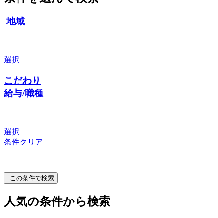
地域
選択
こだわり
給与/職種
選択
条件クリア
この条件で検索
人気の条件から検索