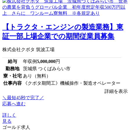
【トラクタ・エンジンの製造業務】東
証一部上場企業での期間従業員募集
株式会社クボタ 筑波工場
給与
年収例
5,000,000
円
勤務地
茨城県 つくばみらい市
寮・社宅
あり（無料）
仕事内容
《クボタ期間工》機械操作・製造オペレーター
詳細を表示
＼最短45秒で完了／
応募へ進む
詳しく
見る
ゴールド求人