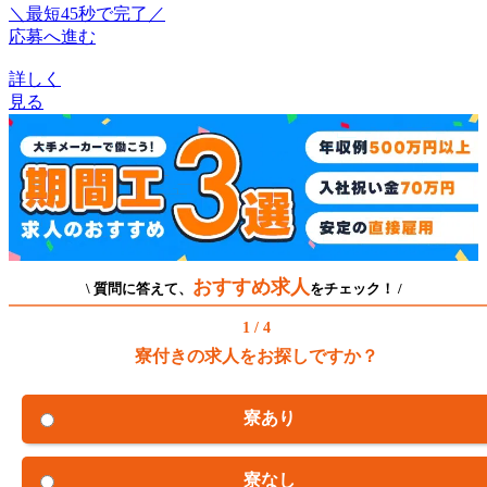
＼最短45秒で完了／
応募へ進む
詳しく
見る
おすすめ求人
\ 質問に答えて、
をチェック！ /
1 / 4
寮付きの求人をお探しですか？
寮あり
寮なし