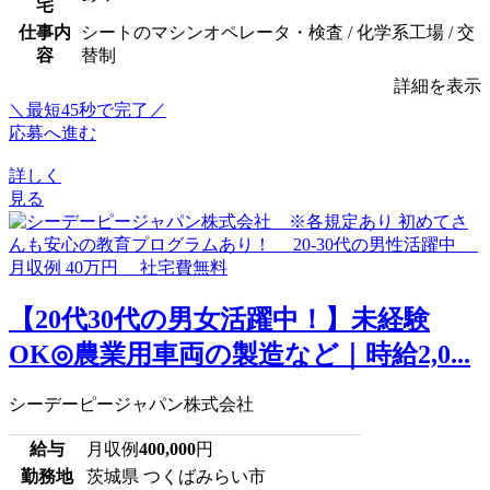
宅
仕事内
シートのマシンオペレータ・検査 / 化学系工場 / 交
容
替制
詳細を表示
＼最短45秒で完了／
応募へ進む
詳しく
見る
【20代30代の男女活躍中！】未経験
OK◎農業用車両の製造など｜時給2,0...
シーデーピージャパン株式会社
給与
月収例
400,000
円
勤務地
茨城県 つくばみらい市