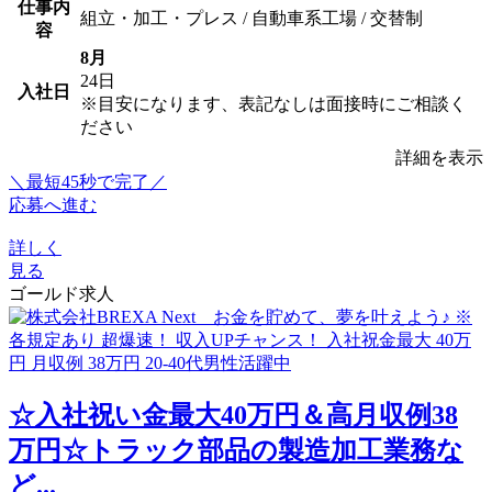
仕事内
組立・加工・プレス / 自動車系工場 / 交替制
容
8月
24日
入社日
※目安になります、表記なしは面接時にご相談く
ださい
詳細を表示
＼最短45秒で完了／
応募へ進む
詳しく
見る
ゴールド求人
☆入社祝い金最大40万円＆高月収例38
万円☆トラック部品の製造加工業務な
ど...