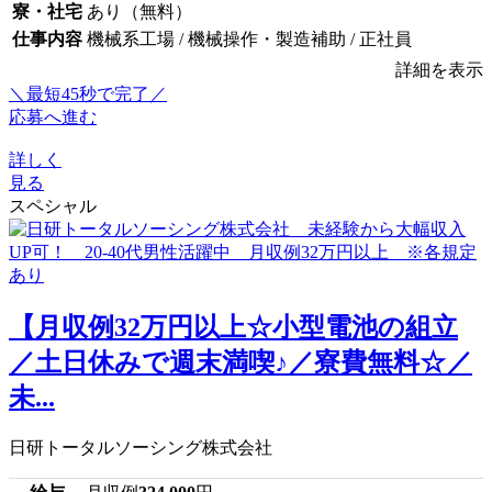
寮・社宅
あり（無料）
仕事内容
機械系工場 / 機械操作・製造補助 / 正社員
詳細を表示
＼最短45秒で完了／
応募へ進む
詳しく
見る
スペシャル
【月収例32万円以上☆小型電池の組立
／土日休みで週末満喫♪／寮費無料☆／
未...
日研トータルソーシング株式会社