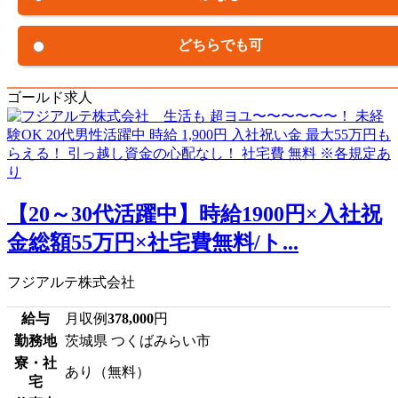
どちらでも可
ゴールド求人
【20～30代活躍中】時給1900円×入社祝
金総額55万円×社宅費無料/ト...
フジアルテ株式会社
給与
月収例
378,000
円
勤務地
茨城県 つくばみらい市
寮・社
あり（無料）
宅