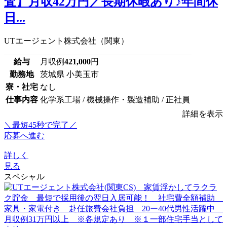
査】月収42万円／長期休暇あり♪年間休
日...
UTエージェント株式会社（関東）
給与
月収例
421,000
円
勤務地
茨城県 小美玉市
寮・社宅
なし
仕事内容
化学系工場 / 機械操作・製造補助 / 正社員
詳細を表示
＼最短45秒で完了／
応募へ進む
詳しく
見る
スペシャル