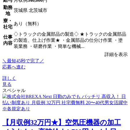
給与
月収例
340,000
円
勤務
茨城県 北茨城市
地
寮・
あり（無料）
社宅
◇トラックの金属部品の製造◇ ★トラックの金属部品
仕事
の製造、仕上げ作業★ ・金属部品の仕分け作業 ・塗
内容
装業務 ・研磨作業 ・簡単な機械...
詳細を表示
＼最短45秒で完了／
応募へ進む
詳しく
見る
スペシャル
【月収例32万円★】空気圧機器の加工