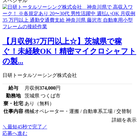
スペシャル
【月収例37万円以上☆】茨城県で稼
ぐ！未経験OK！精密マイクロシャフト
の製...
日研トータルソーシング株式会社
給与
月収例
374,000
円
勤務地
茨城県 つくば市
寮・社宅
あり（無料）
仕事内容
機械オペレーター・運搬 / 自動車系工場 / 交替制
詳細を表示
＼最短45秒で完了／
応募へ進む