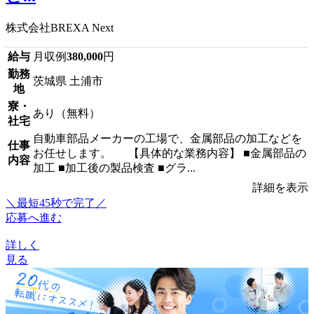
株式会社BREXA Next
給与
月収例
380,000
円
勤務
茨城県 土浦市
地
寮・
あり（無料）
社宅
自動車部品メーカーの工場で、金属部品の加工などを
仕事
お任せします。 【具体的な業務内容】 ■金属部品の
内容
加工 ■加工後の製品検査 ■グラ...
詳細を表示
＼最短45秒で完了／
応募へ進む
詳しく
見る