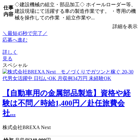
◇建設機械の組立・部品加工◇ ホイールローダー等、
仕事
建設現場にて活躍する車の製造作業です。 ・専用の機
内容
械を操作しての作業 ・組立作業や...
詳細を表示
＼最短45秒で完了／
応募へ進む
詳しく
見る
スペシャル
【自動車用の金属部品製造】資格や経
験は不問／時給1,400円／赴任旅費会
社...
株式会社BREXA Next