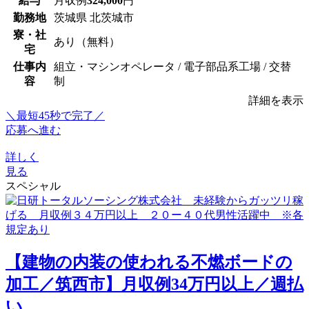
給与
月収例
324,000
円
勤務地
茨城県 北茨城市
寮・社
あり（無料）
宅
仕事内
組立・マシンオペレータ / 電子部品系工場 / 交替
容
制
詳細を表示
＼最短45秒で完了／
応募へ進む
詳しく
見る
スペシャル
【建物の内装の使われる不燃ボードの
加工／筑西市】月収例34万円以上／週払
い...