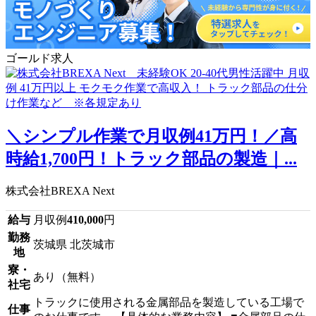
ゴールド求人
＼シンプル作業で月収例41万円！／高
時給1,700円！トラック部品の製造｜...
株式会社BREXA Next
給与
月収例
410,000
円
勤務
茨城県 北茨城市
地
寮・
あり（無料）
社宅
トラックに使用される金属部品を製造している工場で
仕事