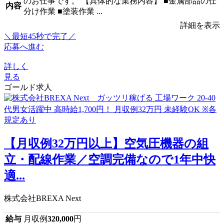
のお仕事です。 【具体的な業務内容】 ■金属部品の仕
内容
分け作業 ■塗装作業 ...
詳細を表示
＼最短45秒で完了／
応募へ進む
詳しく
見る
ゴールド求人
【月収例32万円以上】空気圧機器の組
立・配線作業／空調完備なので1年中快
適...
株式会社BREXA Next
給与
月収例
320,000
円