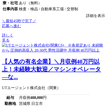
寮・社宅
あり（無料）
仕事内容
検査・検品 / 自動車系工場 / 交替制
詳細を表示
＼最短45秒で完了／
応募へ進む
詳しく
見る
【人気の有名企業】＼月収例40万円以
上！未経験大歓迎／マシンオペレータ
―な...
UTエージェント株式会社（関東）
給与
月収例
408,000
円
勤務地
茨城県 日立市