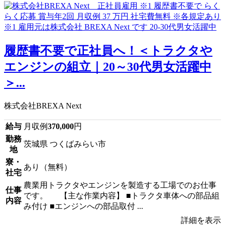
履歴書不要で正社員へ！＜トラクタや
エンジンの組立｜20～30代男女活躍中
＞...
株式会社BREXA Next
給与
月収例
370,000
円
勤務
茨城県 つくばみらい市
地
寮・
あり（無料）
社宅
農業用トラクタやエンジンを製造する工場でのお仕事
仕事
です。 【主な作業内容】 ■トラクタ車体への部品組
内容
み付け ■エンジンへの部品取付 ...
詳細を表示