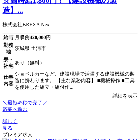
☆高時給1,800円！【建設機械の製
造】...
株式会社BREXA Next
給与
月収例
420,000
円
勤務
茨城県 土浦市
地
寮・
あり（無料）
社宅
ショベルカーなど、建設現場で活躍する建設機械の製
仕事
造に携わります。 【主な業務内容】 ■機械操作 ■工具
内容
を使用した組立・組付作...
詳細を表示
＼最短45秒で完了／
応募へ進む
詳しく
見る
プレミア求人