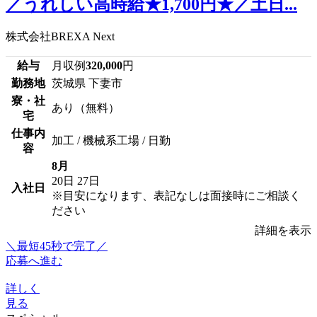
／うれしい高時給★1,700円★／土日...
株式会社BREXA Next
給与
月収例
320,000
円
勤務地
茨城県 下妻市
寮・社
あり（無料）
宅
仕事内
加工 / 機械系工場 / 日勤
容
8月
20日
27日
入社日
※目安になります、表記なしは面接時にご相談く
ださい
詳細を表示
＼最短45秒で完了／
応募へ進む
詳しく
見る