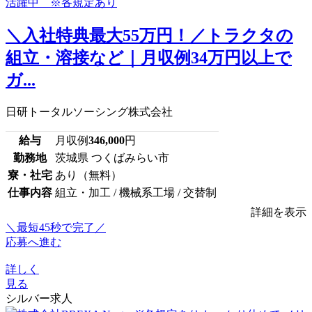
＼入社特典最大55万円！／トラクタの
組立・溶接など｜月収例34万円以上で
ガ...
日研トータルソーシング株式会社
給与
月収例
346,000
円
勤務地
茨城県 つくばみらい市
寮・社宅
あり（無料）
仕事内容
組立・加工 / 機械系工場 / 交替制
詳細を表示
＼最短45秒で完了／
応募へ進む
詳しく
見る
シルバー求人