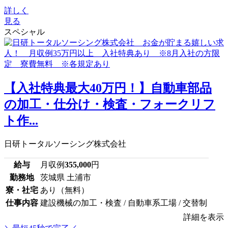
詳しく
見る
スペシャル
【入社特典最大40万円！】自動車部品
の加工・仕分け・検査・フォークリフ
ト作...
日研トータルソーシング株式会社
給与
月収例
355,000
円
勤務地
茨城県 土浦市
寮・社宅
あり（無料）
仕事内容
建設機械の加工・検査 / 自動車系工場 / 交替制
詳細を表示