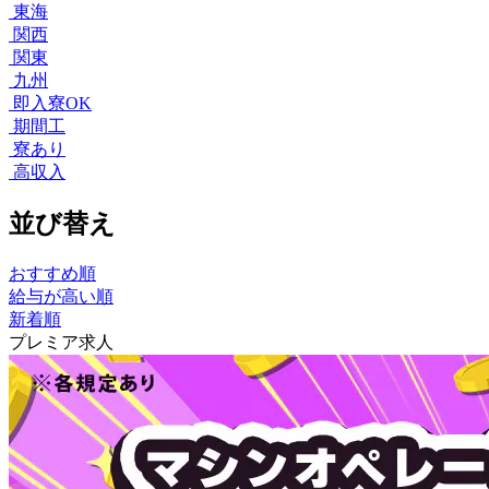
東海
関西
関東
九州
即入寮OK
期間工
寮あり
高収入
並び替え
おすすめ順
給与が高い順
新着順
プレミア求人