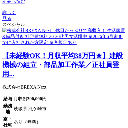
応募へ進む
詳しく
見る
スペシャル
【未経験OK！月収平均38万円★】建設
機械の組立・部品加工作業／正社員登
用...
株式会社BREXA Next
給与
月収例
390,000
円
勤務
茨城県 龍ケ崎市
地
寮・
あり（無料）
社宅