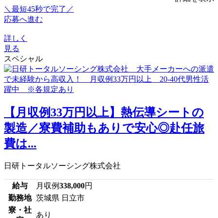
＼最短45秒で完了／
応募へ進む
詳しく
見る
スペシャル
【月収例33万円以上】熱伝導シートの
製造／寮費補助もありで安心◎赴任旅
費は...
日研トータルソーシング株式会社
給与
月収例
338,000
円
勤務地
茨城県 日立市
寮・社
あり