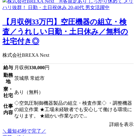
【月収例33万円】空圧機器の組立・検
査／うれしい日勤・土日休み／無料の
社宅付き◎
株式会社BREXA Next
給与
月収例
330,000
円
勤務
茨城県 常総市
地
寮・
あり（無料）
社宅
◇空気圧制御機器製品の組立・検査作業◇ ・調整機器
仕事
の組立作業 ★工場未経験者でも安心して働ける環境に
内容
なります。 ★細かい作業なので...
詳細を表示
＼最短45秒で完了／