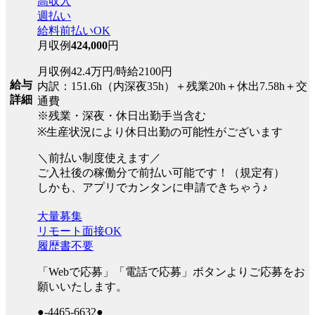
高収入
週払い
給料前払いOK
月収例
424,000
円
月収例42.4万円/時給2100円
給与
内訳：151.6h（内深夜35h）＋残業20h＋休出7.58h＋交
詳細
通費
※残業・深夜・休日出勤手当含む
※生産状況により休日出勤の可能性がございます
＼前払い制度使えます／
ご入社後の稼働分で前払い可能です！（規定有）
しかも、アプリでカンタンに申請できちゃう♪
大量募集
リモート面接OK
履歴書不要
「Webで応募」「電話で応募」ボタンよりご応募をお
願いいたします。
●-4465-6632●