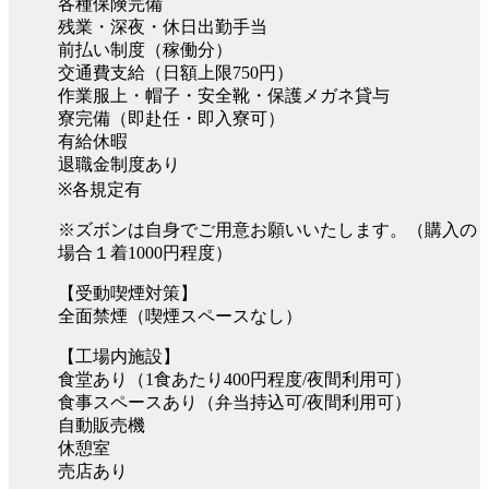
各種保険完備
残業・深夜・休日出勤手当
前払い制度（稼働分）
交通費支給（日額上限750円）
作業服上・帽子・安全靴・保護メガネ貸与
寮完備（即赴任・即入寮可）
有給休暇
退職金制度あり
※各規定有
※ズボンは自身でご用意お願いいたします。（購入の
場合１着1000円程度）
【受動喫煙対策】
全面禁煙（喫煙スペースなし）
【工場内施設】
食堂あり（1食あたり400円程度/夜間利用可）
食事スペースあり（弁当持込可/夜間利用可）
自動販売機
休憩室
売店あり