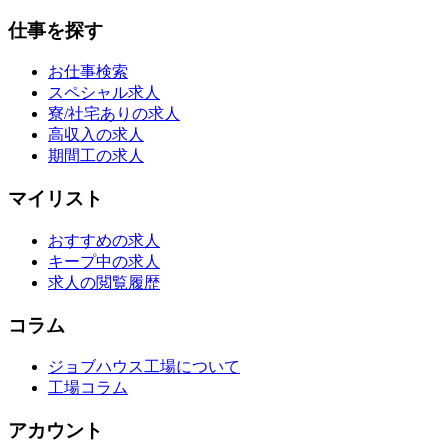
仕事を探す
お仕事検索
スペシャル求人
寮/社宅ありの求人
高収入の求人
期間工の求人
マイリスト
おすすめの求人
キープ中の求人
求人の閲覧履歴
コラム
ジョブハウス工場について
工場コラム
アカウント