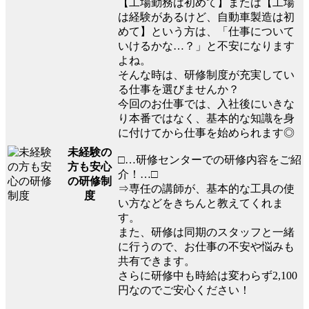
【工場勤務は初めて】または【工場
は経験があるけど、自動車製造は初
めて】という方は、「仕事について
いけるかな…？」と不安になります
よね。
そんな時は、研修制度が充実してい
る仕事を選びませんか？
今回のお仕事では、入社後にいきな
り本番ではなく、基本的な知識を身
に付けてから仕事を始められます◎
未経験の
□…研修センターでの研修内容をご紹
方も安心
介！…□
の研修制
⇒専任の講師が、基本的な工具の使
度
い方などをきちんと教えてくれま
す。
また、研修は同期のスタッフと一緒
に行うので、お仕事の不安や悩みも
共有できます。
さらに研修中も時給は変わらず2,100
円なのでご安心ください！