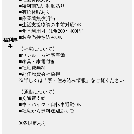
■給料前払い制度あり
■有給休暇あり
■作業着無償貸与
■生活支援物資の事前対応OK
■食堂利用可（1食200〜400円）
■お弁当持ち込みOK
福利厚
生
【社宅について】
■ワンルーム社宅完備
■家具・家電付き
■社宅費無料
■赴任旅費会社負担
※詳しくは「寮・住み込み情報」をご覧ください
【通勤について】
■交通費支給
■車・バイク・自転車通勤OK
■社宅から無料送迎あり◎
※各規定あり