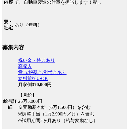
て、自動車製造の仕事を担当します！配...
内容
寮・
あり（無料）
社宅
募集内容
祝い金・特典あり
高収入
賞与/報奨金/慰労金あり
給料前払いOK
月収例
370,000
円
【月給】
25万5,000円
給与詳
※変動基本給（6万1,500円）を含む
細
※調整手当（1万2,900円／月）を含む
※試用期間2ヶ月あり（給与変動なし）