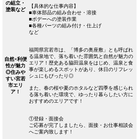
の組立・
【具体的な仕事内容】
塗装など
■車体部品の組み合わせ・溶接
■ボデーへの塗装作業
■各種パーツの組み付け・仕上げ
など
福岡県宮若市は、「博多の奥座敷」とも呼ばれ
る温泉地で、落ち着いた雰囲気と自然が魅力の
自然×利便
エリア！歴史ある脇田温泉をはじめ、温泉と食
性が魅力
事が楽しめるスポットがあり、休日のリフレッ
◎住みや
シュにもぴったり◎
すい宮若
市エリ
また、春の桜や夏のホタルなど四季を感じられ
ア！
る落ち着いた環境で、ゆったり暮らしたい方に
おすすめのエリアです！
①登録・面接会
ご応募が完了しましたら、面接・お仕事相談会
へご案内致します！