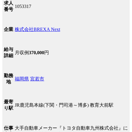
求人
1053317
番号
株式会社BREXA Next
企業
給与
月収例
370,000
円
詳細
勤務
福岡県
宮若市
地
最寄
JR鹿児島本線(下関・門司港～博多) 教育大前駅
り駅
大手自動車メーカー『トヨタ自動車九州株式会社』に
仕事