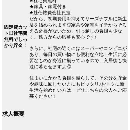
★社宅費無料
★家具・家電付き
★赴任旅費会社負担
だから、初期費用を抑えてリーズナブルに新生
活を始められます◎家具や家電をイチからそろ
固定費カッ
える必要がないため、引っ越しの負担も少な
ト◎社宅費
く、遠方からの応募も安心です♪
無料でしっ
かり貯金！
さらに、社宅の近くにはスーパーやコンビニが
あり、毎日の買い物にも便利な立地！生活に必
要なものが身近に揃っているので、入居後も快
適に暮らせますよ◎
住まいにかかる負担を減らして、その分を貯金
や趣味に回したい方にもピッタリ♪おトクに新
生活を始めたい方は、ぜひこちらの求人へご応
募ください！
求人概要