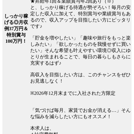
★昇給年1回＆業績賞与年2回あり（※）
と、しっかり稼げる待遇が勢ぞろい！毎月の安
定した収入に加えて、特別賞与や業績賞与もあ
しっかり稼
るので、収入アップを目指したい方にピッタリ
げる◎月収
です♪
例37万円＆
特別賞与
「貯金を増やしたい」「趣味や旅行をもっと楽
100万円！
しみたい」「欲しかったものを我慢せずに買い
たい」そんな希望も叶えやすい環境◎収入にゆ
とりが生まれることで、毎日の暮らしもさらに
充実するはず♪
高収入を目指したい方は、このチャンスをぜひ
お見逃しなく！
※2026年12月末までに入社された方限定
「気づけば毎月、家賃でお金が消える…」そん
な悩みを減らしたい方にもオススメ！
本求人は、