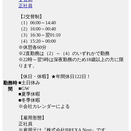
正社員
【2交替制】
（1）06:00～14:40
（2）16:00～00:40
（3）16:30～翌01:10
（4）15:20～00:00
※休憩各60分
※2直勤務は（2）～（4）のいずれかで勤務
※22時～翌5時は深夜勤務のため18歳以上の方に限
ります。
【休日・休暇】★年間休日122日！
■土日休み
勤務時
■GW
間
■夏季休暇
■冬季休暇
※会社カレンダーによる
【雇用形態】
正社員
※雇用元は『株式会社BREXA Next』です