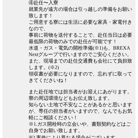
④赴任〜入寮
就業先が遠方の場合は引っ越しの準備をお願い
致します！
ご用意する寮には生活に必要な家具・家電付き
なので、
事前に荷物を送付することで、赴任当日は必要
最低限の荷物のみでの赴任が可能です！
水道・ガス・電気の開栓準備(※1)も、BREXA
Nextグループで行いますのでご安心ください。
また、現場までの赴任交通費も会社にて負担致
します。(※2)
領収書が必要になりますので、忘れずに取って
きてくださいね！
また赴任地では担当者がお迎えにあがります。
寮の周辺環境などもお伝え致します。
知らない土地で不安なことがあるかと思います
が、専任の担当者がいますので、なんでもお気
軽にご相談ください！
※1.ガス開栓時の立会いや、書類契約などはご
自身でお願い致します。
※2.案件により異なる場合がございます。