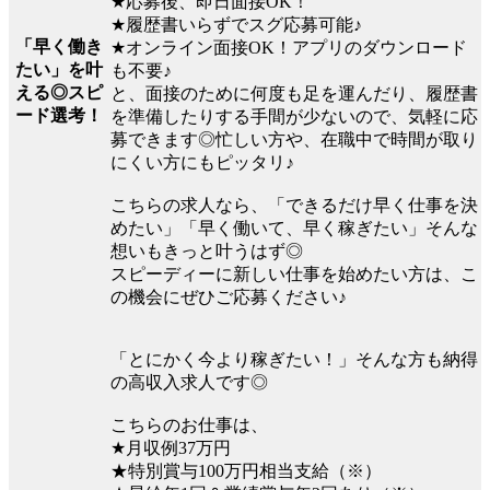
★応募後、即日面接OK！
★履歴書いらずでスグ応募可能♪
「早く働き
★オンライン面接OK！アプリのダウンロード
たい」を叶
も不要♪
える◎スピ
と、面接のために何度も足を運んだり、履歴書
ード選考！
を準備したりする手間が少ないので、気軽に応
募できます◎忙しい方や、在職中で時間が取り
にくい方にもピッタリ♪
こちらの求人なら、「できるだけ早く仕事を決
めたい」「早く働いて、早く稼ぎたい」そんな
想いもきっと叶うはず◎
スピーディーに新しい仕事を始めたい方は、こ
の機会にぜひご応募ください♪
「とにかく今より稼ぎたい！」そんな方も納得
の高収入求人です◎
こちらのお仕事は、
★月収例37万円
★特別賞与100万円相当支給（※）