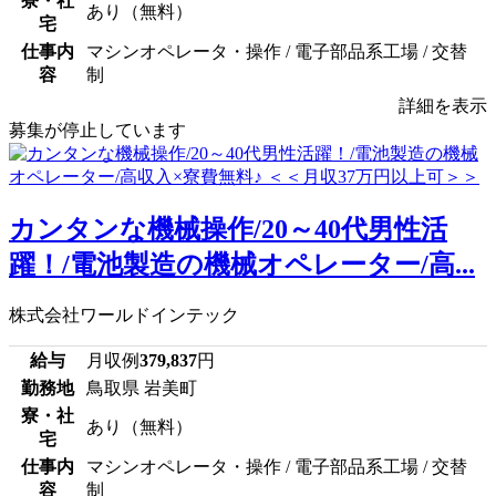
寮・社
あり（無料）
宅
仕事内
マシンオペレータ・操作 / 電子部品系工場 / 交替
容
制
詳細を表示
募集が停止しています
カンタンな機械操作/20～40代男性活
躍！/電池製造の機械オペレーター/高...
株式会社ワールドインテック
給与
月収例
379,837
円
勤務地
鳥取県 岩美町
寮・社
あり（無料）
宅
仕事内
マシンオペレータ・操作 / 電子部品系工場 / 交替
容
制