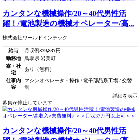
カンタンな機械操作/20～40代男性活
躍！/電池製造の機械オペレーター/高...
株式会社ワールドインテック
給与
月収例
379,837
円
勤務地
鳥取県 岩美町
寮・社
あり（無料）
宅
仕事内
マシンオペレータ・操作 / 電子部品系工場 / 交替
容
制
詳細を表示
募集が停止しています
カンタンな機械操作/20～40代男性活