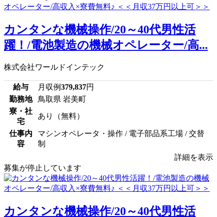
カンタンな機械操作/20～40代男性活
躍！/電池製造の機械オペレーター/高...
株式会社ワールドインテック
給与
月収例
379,837
円
勤務地
鳥取県 岩美町
寮・社
あり（無料）
宅
仕事内
マシンオペレータ・操作 / 電子部品系工場 / 交替
容
制
詳細を表示
募集が停止しています
カンタンな機械操作/20～40代男性活