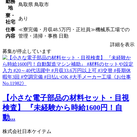
勤務
鳥取県 鳥取市
地
寮・
あり
社宅
仕事
≪寮完備・月収48.5万円・正社員≫機械系工場での
内容
管理・清掃・事務 日勤
詳細を表示
募集が停止しています
【小さな電子部品の材料セット・目視
検査】 『未経験から時給1600円！自
動...
株式会社日本ケイテム