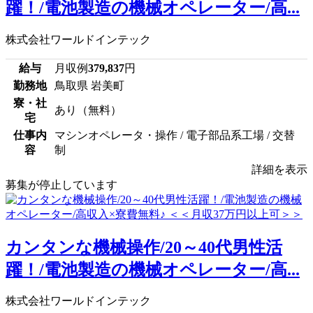
躍！/電池製造の機械オペレーター/高...
株式会社ワールドインテック
給与
月収例
379,837
円
勤務地
鳥取県 岩美町
寮・社
あり（無料）
宅
仕事内
マシンオペレータ・操作 / 電子部品系工場 / 交替
容
制
詳細を表示
募集が停止しています
カンタンな機械操作/20～40代男性活
躍！/電池製造の機械オペレーター/高...
株式会社ワールドインテック