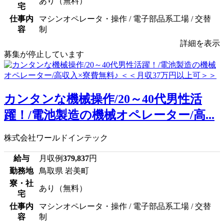
あり（無料）
宅
仕事内
マシンオペレータ・操作 / 電子部品系工場 / 交替
容
制
詳細を表示
募集が停止しています
カンタンな機械操作/20～40代男性活
躍！/電池製造の機械オペレーター/高...
株式会社ワールドインテック
給与
月収例
379,837
円
勤務地
鳥取県 岩美町
寮・社
あり（無料）
宅
仕事内
マシンオペレータ・操作 / 電子部品系工場 / 交替
容
制