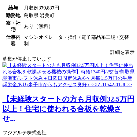
給与
月収例
379,837
円
勤務地
鳥取県 岩美町
寮・社
あり（無料）
宅
仕事内
マシンオペレータ・操作 / 電子部品系工場 / 交替
容
制
詳細を表示
募集が停止しています
【未経験スタートの方も月収例32.5万円
以上！住宅に使われる合板を乾燥さ
せ...
フジアルテ株式会社