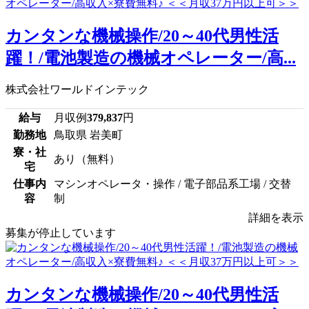
カンタンな機械操作/20～40代男性活
躍！/電池製造の機械オペレーター/高...
株式会社ワールドインテック
給与
月収例
379,837
円
勤務地
鳥取県 岩美町
寮・社
あり（無料）
宅
仕事内
マシンオペレータ・操作 / 電子部品系工場 / 交替
容
制
詳細を表示
募集が停止しています
カンタンな機械操作/20～40代男性活