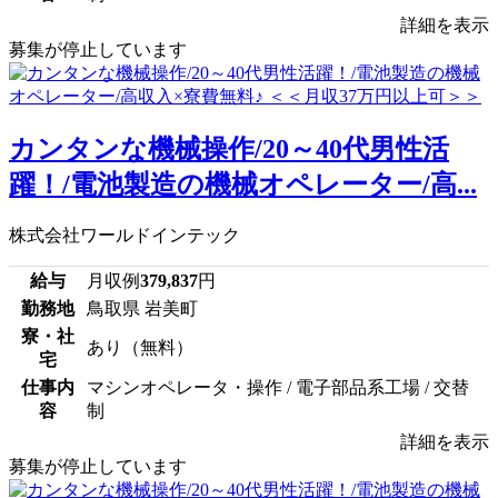
詳細を表示
募集が停止しています
カンタンな機械操作/20～40代男性活
躍！/電池製造の機械オペレーター/高...
株式会社ワールドインテック
給与
月収例
379,837
円
勤務地
鳥取県 岩美町
寮・社
あり（無料）
宅
仕事内
マシンオペレータ・操作 / 電子部品系工場 / 交替
容
制
詳細を表示
募集が停止しています