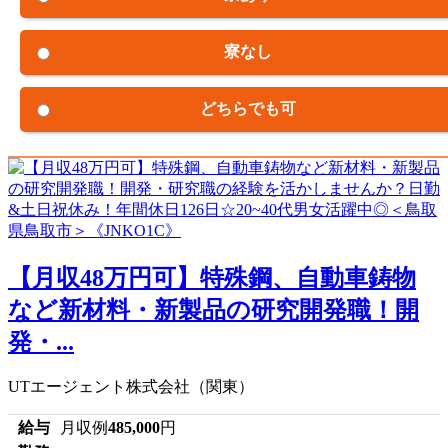
寮なし
どちらでも可
【月収48万円可】特殊鋼、自動車鋳物
など新材料・新製品の研究開発職！開
発・...
UTエージェント株式会社（関東）
給与
月収例
485,000
円