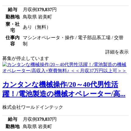
給与
月収例
379,837
円
勤務地
鳥取県 岩美町
寮・社
あり（無料）
宅
仕事内
マシンオペレータ・操作 / 電子部品系工場 / 交替
容
制
詳細を表示
募集が停止しています
カンタンな機械操作/20～40代男性活
躍！/電池製造の機械オペレーター/高...
株式会社ワールドインテック
給与
月収例
379,837
円
勤務地
鳥取県 岩美町