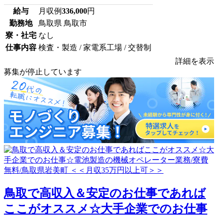
給与
月収例
336,000
円
勤務地
鳥取県 鳥取市
寮・社宅
なし
仕事内容
検査・製造 / 家電系工場 / 交替制
詳細を表示
募集が停止しています
鳥取で高収入＆安定のお仕事であれば
ここがオススメ☆大手企業でのお仕事