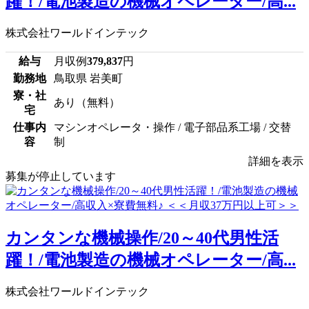
躍！/電池製造の機械オペレーター/高...
株式会社ワールドインテック
給与
月収例
379,837
円
勤務地
鳥取県 岩美町
寮・社
あり（無料）
宅
仕事内
マシンオペレータ・操作 / 電子部品系工場 / 交替
容
制
詳細を表示
募集が停止しています
カンタンな機械操作/20～40代男性活
躍！/電池製造の機械オペレーター/高...
株式会社ワールドインテック