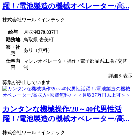
躍！/電池製造の機械オペレーター/高...
株式会社ワールドインテック
給与
月収例
379,837
円
勤務地
鳥取県 岩美町
寮・社
あり（無料）
宅
仕事内
マシンオペレータ・操作 / 電子部品系工場 / 交替
容
制
詳細を表示
募集が停止しています
カンタンな機械操作/20～40代男性活
躍！/電池製造の機械オペレーター/高...
株式会社ワールドインテック