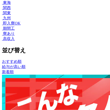
東海
関西
関東
九州
即入寮OK
期間工
寮あり
高収入
並び替え
おすすめ順
給与が高い順
新着順