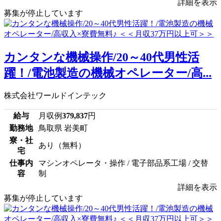
詳細を表示
募集が停止しています
カンタンな機械操作/20～40代男性活
躍！/電池製造の機械オペレーター/高...
株式会社ワールドインテック
給与
月収例
379,837
円
勤務地
鳥取県 岩美町
寮・社
あり（無料）
宅
仕事内
マシンオペレータ・操作 / 電子部品系工場 / 交替
容
制
詳細を表示
募集が停止しています