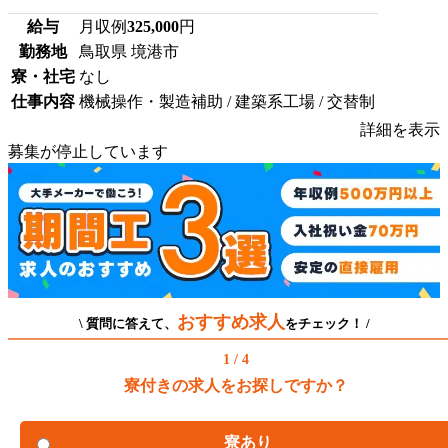
給与
月収例
325,000
円
勤務地
鳥取県 境港市
寮・社宅
なし
仕事内容
機械操作・製造補助 / 建築系工場 / 交替制
詳細を表示
募集が停止しています
おすすめ求人
\ 質問に答えて、
をチェック！ /
1 / 4
寮付きの求人をお探しですか？
寮あり