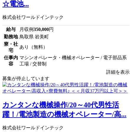
☆電池...
株式会社ワールドインテック
給与
月収例
350,000
円
勤務地
鳥取県 岩美町
寮・社
あり（無料）
宅
仕事内
マシンオペレータ・機械オペレーター / 電子部品系
容
工場 / 交替制
詳細を表示
募集が停止しています
カンタンな機械操作/20～40代男性活
躍！/電池製造の機械オペレーター/高...
株式会社ワールドインテック