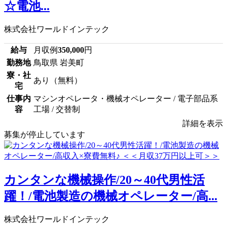
☆電池...
株式会社ワールドインテック
給与
月収例
350,000
円
勤務地
鳥取県 岩美町
寮・社
あり（無料）
宅
仕事内
マシンオペレータ・機械オペレーター / 電子部品系
容
工場 / 交替制
詳細を表示
募集が停止しています
カンタンな機械操作/20～40代男性活
躍！/電池製造の機械オペレーター/高...
株式会社ワールドインテック