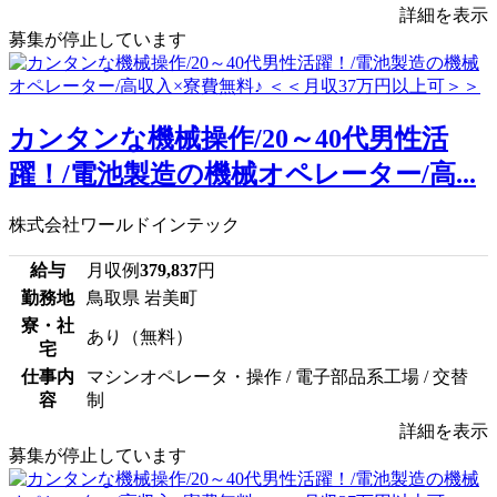
詳細を表示
募集が停止しています
カンタンな機械操作/20～40代男性活
躍！/電池製造の機械オペレーター/高...
株式会社ワールドインテック
給与
月収例
379,837
円
勤務地
鳥取県 岩美町
寮・社
あり（無料）
宅
仕事内
マシンオペレータ・操作 / 電子部品系工場 / 交替
容
制
詳細を表示
募集が停止しています