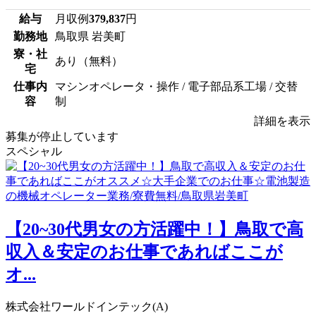
給与
月収例
379,837
円
勤務地
鳥取県 岩美町
寮・社
あり（無料）
宅
仕事内
マシンオペレータ・操作 / 電子部品系工場 / 交替
容
制
詳細を表示
募集が停止しています
スペシャル
【20~30代男女の方活躍中！】鳥取で高
収入＆安定のお仕事であればここが
オ...
株式会社ワールドインテック(A)