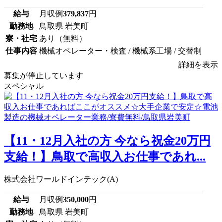
給与
月収例
379,837
円
勤務地
鳥取県 岩美町
寮・社宅
あり（無料）
仕事内容
機械オペレーター・検査 / 機械系工場 / 交替制
詳細を表示
募集が停止しています
スペシャル
【11・12月入社の方 今なら祝金20万円
支給！】鳥取で高収入お仕事であれ...
株式会社ワールドインテック(A)
給与
月収例
350,000
円
勤務地
鳥取県 岩美町