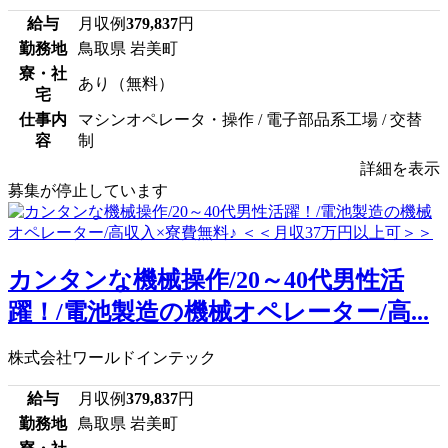
給与
月収例
379,837
円
勤務地
鳥取県 岩美町
寮・社
あり（無料）
宅
仕事内
マシンオペレータ・操作 / 電子部品系工場 / 交替
容
制
詳細を表示
募集が停止しています
カンタンな機械操作/20～40代男性活
躍！/電池製造の機械オペレーター/高...
株式会社ワールドインテック
給与
月収例
379,837
円
勤務地
鳥取県 岩美町