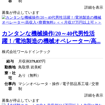
容
制
詳細を表示
募集が停止しています
カンタンな機械操作/20～40代男性活
躍！/電池製造の機械オペレーター/高...
株式会社ワールドインテック
給与
月収例
379,837
円
勤務地
鳥取県 岩美町
寮・社
あり（無料）
宅
仕事内
マシンオペレータ・操作 / 電子部品系工場 / 交替
容
制
詳細を表示
募集が停止しています