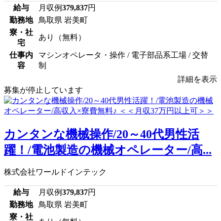
給与
月収例
379,837
円
勤務地
鳥取県 岩美町
寮・社
あり（無料）
宅
仕事内
マシンオペレータ・操作 / 電子部品系工場 / 交替
容
制
詳細を表示
募集が停止しています
カンタンな機械操作/20～40代男性活
躍！/電池製造の機械オペレーター/高...
株式会社ワールドインテック
給与
月収例
379,837
円
勤務地
鳥取県 岩美町
寮・社