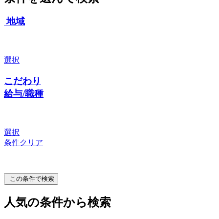
地域
選択
こだわり
給与/職種
選択
条件クリア
この条件で検索
人気の条件から検索