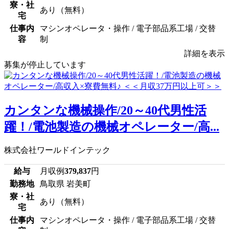
寮・社
あり（無料）
宅
仕事内
マシンオペレータ・操作 / 電子部品系工場 / 交替
容
制
詳細を表示
募集が停止しています
カンタンな機械操作/20～40代男性活
躍！/電池製造の機械オペレーター/高...
株式会社ワールドインテック
給与
月収例
379,837
円
勤務地
鳥取県 岩美町
寮・社
あり（無料）
宅
仕事内
マシンオペレータ・操作 / 電子部品系工場 / 交替