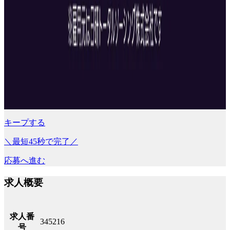
キープする
＼最短45秒で完了／
応募へ進む
求人概要
求人番
345216
号