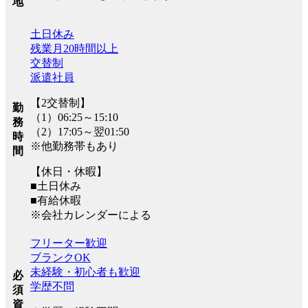
地
土日休み
残業月20時間以上
交替制
派遣社員
【2交替制】
勤
（1）06:25～15:10
務
（2）17:05～翌01:50
時
※他勤務帯もあり
間
【休日・休暇】
■土日休み
■有給休暇
※会社カレンダーによる
フリーター歓迎
ブランクOK
未経験・初心者も歓迎
必
学歴不問
須
資