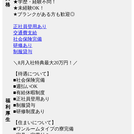
★学歴・経験不問！
格
★未経験OK！
★ブランクがある方も歓迎◎
正社員登用あり
交通費支給
社会保険完備
研修あり
制服貸与
＼8月入社特典最大20万円！／
【待遇について】
■社会保険完備
■週払いOK
■有給休暇制度
■正社員登用あり
福
■制服貸与
利
■研修制度あり
厚
生
【住まいについて】
■ワンルームタイプの寮完備