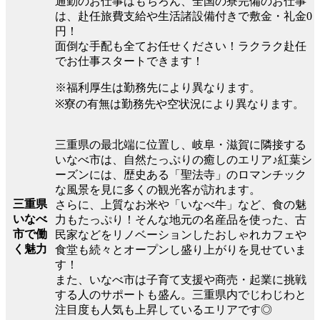
通勤のお仕事はもちろん、全国の寮完備のお仕事
は、赴任旅費支給や生活諸設備付きで敷金・礼金0
円！
面倒な手配も全てお任せください！ラクラク赴任
でお仕事スタートできます！
※福利厚生は勤務先により異なります。
※寮の有無は勤務先や空状況により異なります。
三重県の最北端に位置し、岐阜・滋賀に隣接する
いなべ市は、自然たっぷりの癒しのエリア♪紅葉シ
ーズンには、歴史ある「聖法寺」のロマンチック
な風景を見に多くの観光客が訪れます。
三重県
さらに、上質なお米や「いなべ牛」など、食の魅
いなべ
力もたっぷり！そんな地元の名産品を使った、古
市で働
民家などをリノベーションしたおしゃれカフェや
く魅力
食堂も続々とオープンし盛り上がりを見せていま
す！
また、いなべ市は子育て支援や商売・起業に挑戦
する人のサポートも盛ん。三重県内でじわじわと
注目度も人気も上昇しているエリアです◎