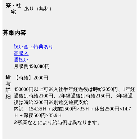
寮・社
あり（無料）
宅
募集内容
祝い金・特典あり
高収入
週払い
月収例
450,000
円
給
【時給】2000円
与
450000円以上可※入社半年経過後は時給2050円、1年経
詳
過後は時給2100円、2年経過後は時給2150円、3年経過
細
後は時給2200円※別途交通費支給
内訳：154.35Ｈ＋残業2500円×35Ｈ＋休出2500円×14.7
Ｈ＋深夜500円×35.9Ｈ
※残業などにより給与例は異なります。