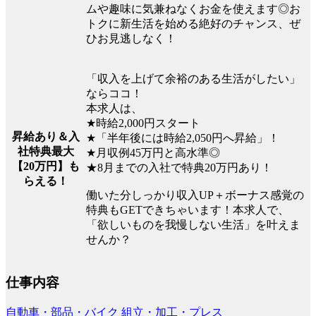
ムや趣味に気兼ねなくお金を使えます◎お
トクに新生活を始める絶好のチャンス、ぜ
ひお見逃しなく！
「収入を上げて余裕のある生活がしたい」
ならココ！
本求人は、
★時給2,000円スタート
昇給あり＆入
★「半年後には時給2,050円へ昇給」！
社特典最大
★月収例45万円と高水準◎
【20万円】も
★8月までの入社で特典20万円あり！
らえる！
働いた分しっかり収入UP＋ボーナス感覚の
特典もGETできちゃいます！本求人で、
「欲しいものを我慢しない生活」を叶えま
せんか？
仕事内容
自動車・部品・バイク
組立・加工・プレス