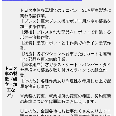
トヨタ車体各工場でのミニバン・SUV新車製造に
関わる諸作業。
【プレス】巨大プレス機でボデー用パネル部品を
加工する作業。
【溶接】プレスされた部品をロボットで作業する
ボデー溶接作業。
【塗装】塗装ロボットと手作業でのライン塗装作
業。
【物流】各ポジションへ台車またはカートを運転
して部品を運ぶ供給作業。
【車体組立】窓ガラス・シート・バンパー・タイ
トヨタ
ヤ等様々な部品を取り付けるラインでの組立作
車の製
業。
造（組
【その他】各種作業あり※適性を考慮した上で配
立・加
属を決定します。
工な
ど）
※業務の変更、就業場所の変更の範囲、契約更新
の基準については面談時にお伝えします。
◎この他、全国各地にお仕事たくさんあります！