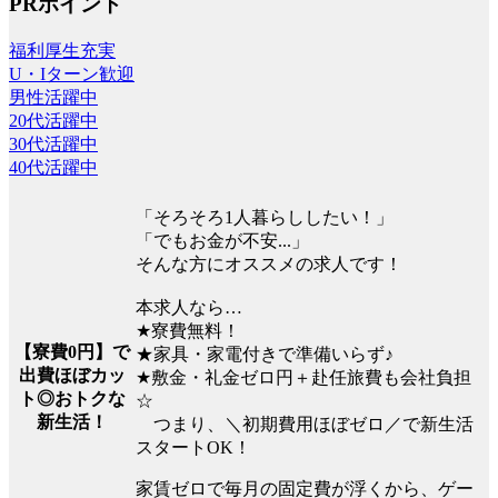
PRポイント
福利厚生充実
U・Iターン歓迎
男性活躍中
20代活躍中
30代活躍中
40代活躍中
「そろそろ1人暮らししたい！」
「でもお金が不安...」
そんな方にオススメの求人です！
本求人なら…
★寮費無料！
【寮費0円】で
★家具・家電付きで準備いらず♪
出費ほぼカッ
★敷金・礼金ゼロ円＋赴任旅費も会社負担
ト◎おトクな
☆
新生活！
つまり、＼初期費用ほぼゼロ／で新生活
スタートOK！
家賃ゼロで毎月の固定費が浮くから、ゲー