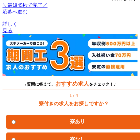
＼最短45秒で完了／
応募へ進む
詳しく
見る
おすすめ求人
\ 質問に答えて、
をチェック！ /
1 / 4
寮付きの求人をお探しですか？
寮あり
寮なし