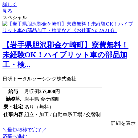
詳しく
見る
スペシャル
【岩手県胆沢郡金ケ崎町】寮費無料！
未経験OK！ハイブリット車の部品加
工・検...
日研トータルソーシング株式会社
給与
月収例
357,000
円
勤務地
岩手県 金ケ崎町
寮・社宅
あり（無料）
仕事内容
組立・加工 / 自動車系工場 / 交替制
詳細を表示
＼最短45秒で完了／
応募へ進む