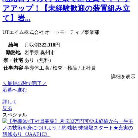
アアップ！【未経験歓迎の装置組み立
て】岩...
UTエイム株式会社 オートモーティブ事業部
給与
月収例
322,318
円
勤務地
岩手県 奥州市
寮・社宅
あり（無料）
仕事内容
半導体工場 / 検査・検品 / 正社員
詳細を表示
＼最短45秒で完了／
応募へ進む
詳しく
見る
スペシャル