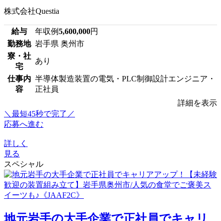
株式会社Questia
給与
年収例
5,600,000
円
勤務地
岩手県 奥州市
寮・社
あり
宅
仕事内
半導体製造装置の電気・PLC制御設計エンジニア・
容
正社員
詳細を表示
＼最短45秒で完了／
応募へ進む
詳しく
見る
スペシャル
地元岩手の大手企業で正社員でキャリ