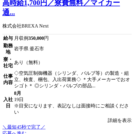
高時給1,700円／寮費無料／マイカー
通...
株式会社BREXA Next
給与
月収例
350,000
円
勤務
岩手県 釜石市
地
寮・
あり（無料）
社宅
◇空気圧制御機器（シリンダ、バルブ等）の製造・組
仕事
立、検査、梱包、入出荷業務◇ ＊大手メーカーでおオ
内容
シゴト＊ ◎シリンダ・バルブの部品...
8月
入社
19日
日
※目安になります、表記なしは面接時にご相談くださ
い
詳細を表示
＼最短45秒で完了／
応募へ進む