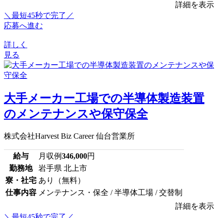
詳細を表示
＼最短45秒で完了／
応募へ進む
詳しく
見る
大手メーカー工場での半導体製造装置
のメンテナンスや保守保全
株式会社Harvest Biz Career 仙台営業所
給与
月収例
346,000
円
勤務地
岩手県 北上市
寮・社宅
あり（無料）
仕事内容
メンテナンス・保全 / 半導体工場 / 交替制
詳細を表示
＼最短45秒で完了／