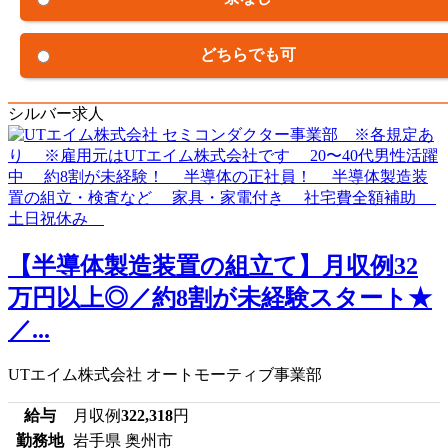
どちらでも可
シルバー求人
【半導体製造装置の組立て】月収例32
万円以上◎／約8割が未経験スタート★
／...
UTエイム株式会社 オートモーティブ事業部
給与
月収例
322,318
円
勤務地
岩手県 奥州市