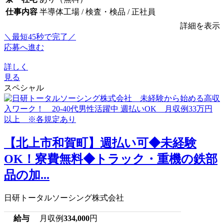
仕事内容
半導体工場 / 検査・検品 / 正社員
詳細を表示
＼最短45秒で完了／
応募へ進む
詳しく
見る
スペシャル
【北上市和賀町】週払い可◆未経験
OK！寮費無料◆トラック・重機の鉄部
品の加...
日研トータルソーシング株式会社
給与
月収例
334,000
円