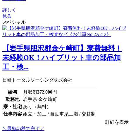
詳しく
見る
スペシャル
【岩手県胆沢郡金ケ崎町】寮費無料！
未経験OK！ハイブリット車の部品加
工・検...
日研トータルソーシング株式会社
給与
月収例
372,000
円
勤務地
岩手県 金ケ崎町
寮・社宅
あり（無料）
仕事内容
組立・加工 / 自動車系工場 / 交替制
詳細を表示
＼最短45秒で完了／