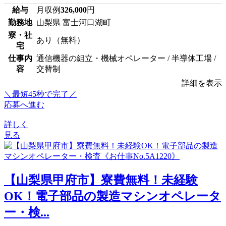
給与
月収例
326,000
円
勤務地
山梨県 富士河口湖町
寮・社
あり（無料）
宅
仕事内
通信機器の組立・機械オペレーター / 半導体工場 /
容
交替制
詳細を表示
＼最短45秒で完了／
応募へ進む
詳しく
見る
【山梨県甲府市】寮費無料！未経験
OK！電子部品の製造マシンオペレータ
ー・検...