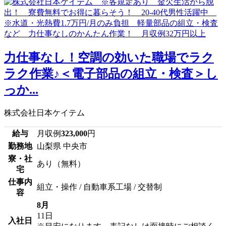
力仕事なし！空調の効いた職場でラク
ラク作業♪＜電子部品の組立・検査＞し
っか...
株式会社日本ケイテム
給与
月収例
323,000
円
勤務地
山梨県 中央市
寮・社
あり（無料）
宅
仕事内
組立・操作 / 自動車系工場 / 交替制
容
8月
11日
入社日