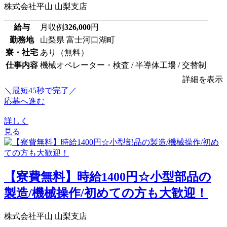
株式会社平山 山梨支店
給与
月収例
326,000
円
勤務地
山梨県 富士河口湖町
寮・社宅
あり（無料）
仕事内容
機械オペレーター・検査 / 半導体工場 / 交替制
詳細を表示
＼最短45秒で完了／
応募へ進む
詳しく
見る
【寮費無料】時給1400円☆小型部品の
製造/機械操作/初めての方も大歓迎！
株式会社平山 山梨支店