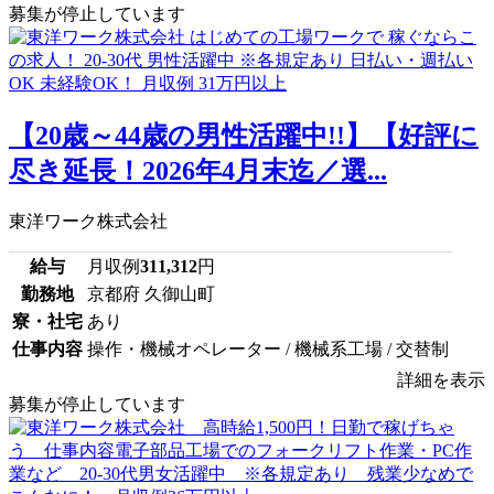
募集が停止しています
【20歳～44歳の男性活躍中!!】【好評に
尽き延長！2026年4月末迄／選...
東洋ワーク株式会社
給与
月収例
311,312
円
勤務地
京都府 久御山町
寮・社宅
あり
仕事内容
操作・機械オペレーター / 機械系工場 / 交替制
詳細を表示
募集が停止しています