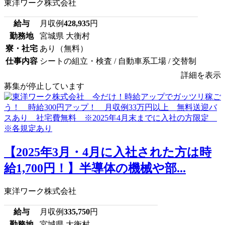
東洋ワーク株式会社
給与
月収例
428,935
円
勤務地
宮城県 大衡村
寮・社宅
あり（無料）
仕事内容
シートの組立・検査 / 自動車系工場 / 交替制
詳細を表示
募集が停止しています
【2025年3月・4月に入社された方は時
給1,700円！】半導体の機械や部...
東洋ワーク株式会社
給与
月収例
335,750
円
勤務地
宮城県 大衡村