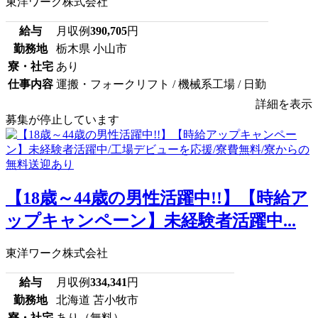
東洋ワーク株式会社
給与
月収例
390,705
円
勤務地
栃木県 小山市
寮・社宅
あり
仕事内容
運搬・フォークリフト / 機械系工場 / 日勤
詳細を表示
募集が停止しています
【18歳～44歳の男性活躍中!!】【時給ア
ップキャンペーン】未経験者活躍中...
東洋ワーク株式会社
給与
月収例
334,341
円
勤務地
北海道 苫小牧市
寮・社宅
あり（無料）