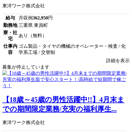
東洋ワーク株式会社
給与
月収例
362,950
円
勤務地
三重県 東員町
寮・社
あり（無料）
宅
仕事内
ゴム製品・タイヤの機械のオペレーター・検査 / 化
容
学系工場 / 交替制
詳細を表示
募集が停止しています
【18歳～45歳の男性活躍中!!】4月末ま
での期間限定業務/充実の福利厚生...
東洋ワーク株式会社