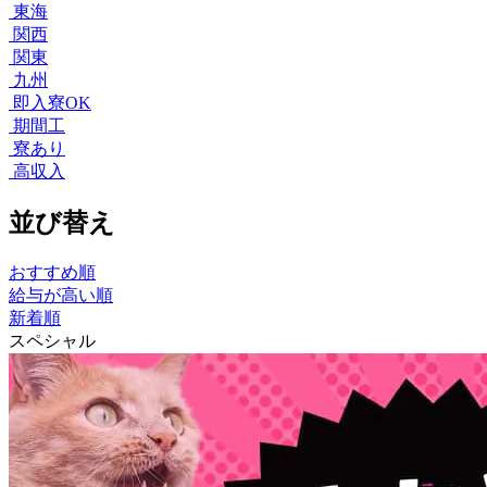
東海
関西
関東
九州
即入寮OK
期間工
寮あり
高収入
並び替え
おすすめ順
給与が高い順
新着順
スペシャル