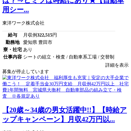
は？⇒ヒミツは時給にあり★【自動車
用シー...
東洋ワーク株式会社
給与
月収例
322,515
円
勤務地
愛知県 豊田市
寮・社宅
あり
仕事内容
シートの組立・検査 / 自動車系工場 / 交替制
詳細を表示
募集が停止しています
【20歳～34歳の男女活躍中!!】【時給ア
ップキャンペーン】月収42万円以...