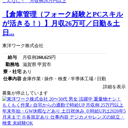
【倉庫管理（フォーク経験とPCスキル
が活きる！）】月収26万可／日勤＆土
日...
東洋ワーク株式会社
給与
月収例
260,625
円
勤務地
滋賀県 甲賀市
寮・社宅
あり
仕事内容
倉庫作業 / 操作・検査 / 半導体工場 / 日勤
詳細を表示
募集が停止しています