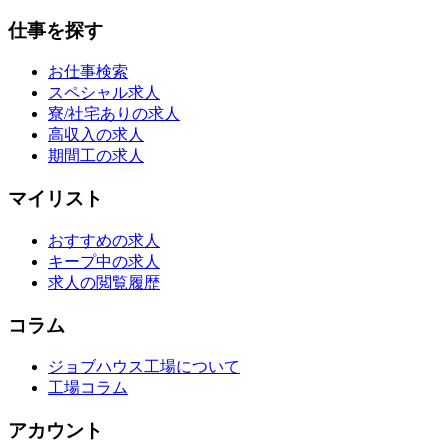
仕事を探す
お仕事検索
スペシャル求人
寮/社宅ありの求人
高収入の求人
期間工の求人
マイリスト
おすすめの求人
キープ中の求人
求人の閲覧履歴
コラム
ジョブハウス工場について
工場コラム
アカウント