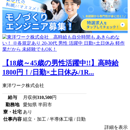
【18歳～45歳の男性活躍中!!】高時給
1800円！/日勤×土日休み/1R...
東洋ワーク株式会社
給与
月収例
310,500
円
勤務地
愛知県 半田市
寮・社宅
あり
仕事内容
組立・加工 / 半導体工場 / 日勤
詳細を表示