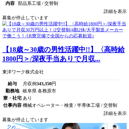
内容
部品系工場 / 交替制
詳細を表示
募集が停止しています
【18歳～30歳の男性活躍中!!】〈高時給
1800円＞/深夜手当ありで月収...
東洋ワーク株式会社
給与
月収例
343,350
円
勤務地
岐阜県 各務原市
寮・社宅
あり
仕事内容
機械オペレーター・検査 / 半導体工場 / 交替制
詳細を表示
募集が停止しています