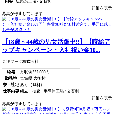
内容
建築系工場 / 交替制
詳細を表示
募集が停止しています
【18歳～44歳の男女活躍中!!】【時給ア
ップキャンペーン・入社祝い金10...
東洋ワーク株式会社
給与
月収例
332,000
円
勤務地
宮城県 大衡村
寮・社宅
あり（無料）
仕事内容
組立・検査 / 半導体工場 / 交替制
詳細を表示
募集が停止しています