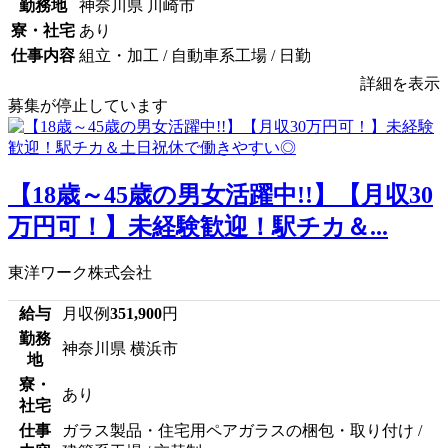
勤務地
神奈川県 川崎市
寮・社宅
あり
仕事内容
組立・加工 / 自動車系工場 / 日勤
詳細を表示
募集が停止しています
【18歳～45歳の男女活躍中!!】【月収30
万円可！】未経験歓迎！駅チカ＆...
東洋ワーク株式会社
給与
月収例
351,900
円
勤務
神奈川県 横浜市
地
寮・
あり
社宅
仕事
ガラス製品・住宅用ペアガラスの梱包・取り付け /