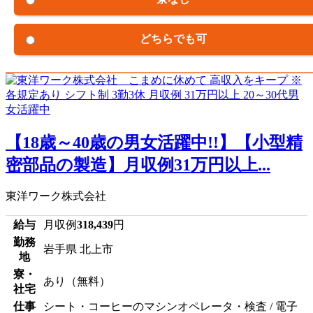
どちらでも可
【18歳～40歳の男女活躍中!!】【小型精
密部品の製造】月収例31万円以上...
東洋ワーク株式会社
給与
月収例
318,439
円
勤務
岩手県 北上市
地
寮・
あり（無料）
社宅
仕事
シート・コーヒーのマシンオペレータ・検査 / 電子