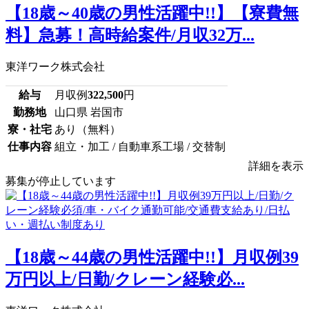
【18歳～40歳の男性活躍中!!】【寮費無
料】急募！高時給案件/月収32万...
東洋ワーク株式会社
給与
月収例
322,500
円
勤務地
山口県 岩国市
寮・社宅
あり（無料）
仕事内容
組立・加工 / 自動車系工場 / 交替制
詳細を表示
募集が停止しています
【18歳～44歳の男性活躍中!!】月収例39
万円以上/日勤/クレーン経験必...