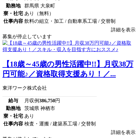
勤務地
群馬県 大泉町
寮・社宅
あり（無料）
仕事内容
飲料の組立・加工 / 自動車系工場 / 交替制
詳細を表示
募集が停止しています
【18歳～45歳の男性活躍中!!】月収38万
円可能♪／資格取得支援あり！／...
東洋ワーク株式会社
給与
月収例
386,750
円
勤務地
茨城県 神栖市
寮・社宅
あり
仕事内容
検査・運搬 / 建築系工場 / 交替制
詳細を表示