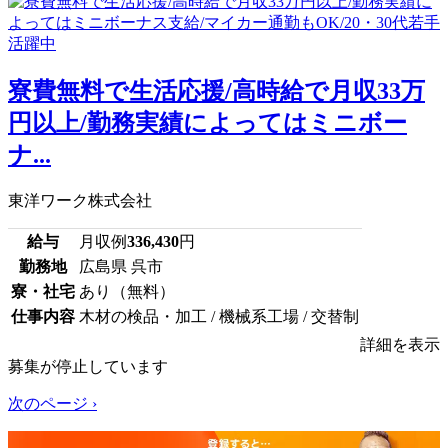
寮費無料で生活応援/高時給で月収33万
円以上/勤務実績によってはミニボー
ナ...
東洋ワーク株式会社
給与
月収例
336,430
円
勤務地
広島県 呉市
寮・社宅
あり（無料）
仕事内容
木材の検品・加工 / 機械系工場 / 交替制
詳細を表示
募集が停止しています
次のページ ›