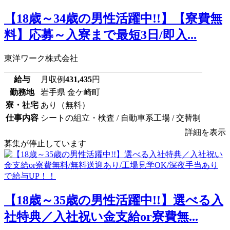
【18歳～34歳の男性活躍中!!】【寮費無
料】応募～入寮まで最短3日/即入...
東洋ワーク株式会社
給与
月収例
431,435
円
勤務地
岩手県 金ケ崎町
寮・社宅
あり（無料）
仕事内容
シートの組立・検査 / 自動車系工場 / 交替制
詳細を表示
募集が停止しています
【18歳～35歳の男性活躍中!!】選べる入
社特典／入社祝い金支給or寮費無...