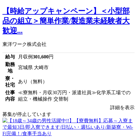
【時給アップキャンペーン】＜小型部
品の組立＞簡単作業/製造業未経験者大
歓迎...
東洋ワーク株式会社
給与
月収例
301,600
円
勤務
宮城県 大崎市
地
寮・
あり（無料）
社宅
仕事
≪寮無料・月収30万円・派遣社員≫化学系工場での
内容
組立・機械操作 交替制
詳細を表示
募集が停止しています