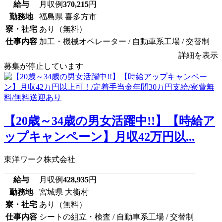
給与
月収例
370,215
円
勤務地
福島県 喜多方市
寮・社宅
あり（無料）
仕事内容
加工・機械オペレーター / 自動車系工場 / 交替制
詳細を表示
募集が停止しています
【20歳～34歳の男女活躍中!!】【時給ア
ップキャンペーン】月収42万円以...
東洋ワーク株式会社
給与
月収例
428,935
円
勤務地
宮城県 大衡村
寮・社宅
あり（無料）
仕事内容
シートの組立・検査 / 自動車系工場 / 交替制