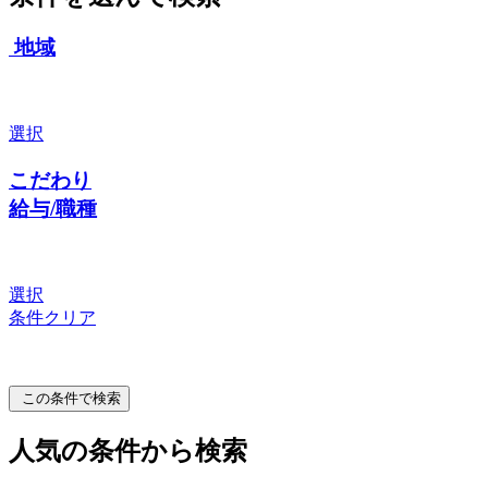
地域
選択
こだわり
給与/職種
選択
条件クリア
この条件で検索
人気の条件から検索