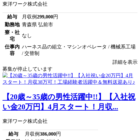
東洋ワーク株式会社
給与
月収例
299,000
円
勤務地
青森県 弘前市
寮・社
なし
宅
仕事内
ハーネス品の組立・マシンオペレータ / 機械系工場
容
/ 交替制
詳細を表示
募集が停止しています
【20歳～35歳の男性活躍中!!】【入社祝
い金20万円】4月スタート！月収...
東洋ワーク株式会社
給与
月収例
386,000
円