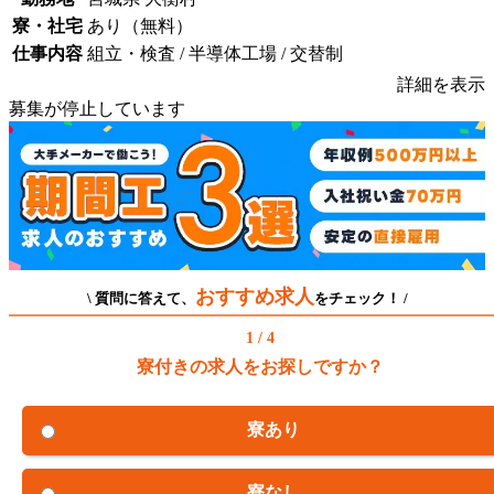
寮・社宅
あり（無料）
仕事内容
組立・検査 / 半導体工場 / 交替制
詳細を表示
募集が停止しています
おすすめ求人
\ 質問に答えて、
をチェック！ /
1 / 4
寮付きの求人をお探しですか？
寮あり
寮なし