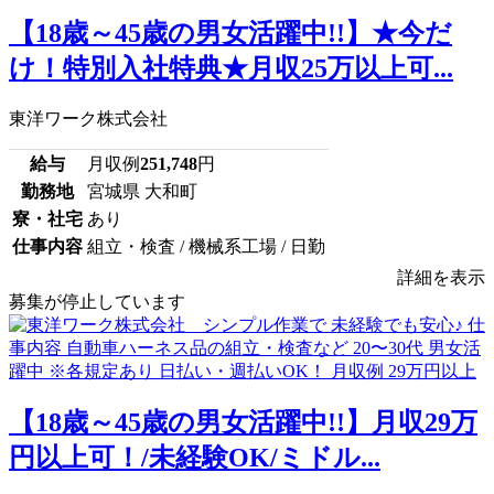
【18歳～45歳の男女活躍中!!】★今だ
け！特別入社特典★月収25万以上可...
東洋ワーク株式会社
給与
月収例
251,748
円
勤務地
宮城県 大和町
寮・社宅
あり
仕事内容
組立・検査 / 機械系工場 / 日勤
詳細を表示
募集が停止しています
【18歳～45歳の男女活躍中!!】月収29万
円以上可！/未経験OK/ミドル...