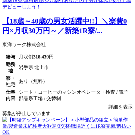
【18歳～40歳の男女活躍中!!】＼寮費0
円×月収30万円～／新築1R寮/...
東洋ワーク株式会社
給与
月収例
318,439
円
勤務
岩手県 北上市
地
寮・
あり（無料）
社宅
仕事
シート・コーヒーのマシンオペレータ・検査 / 電子
内容
部品系工場 / 交替制
詳細を表示
募集が停止しています