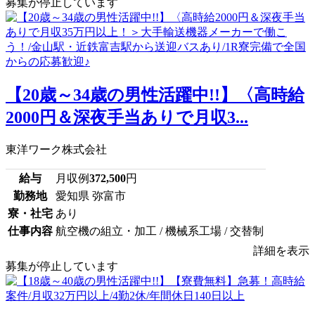
募集が停止しています
【20歳～34歳の男性活躍中!!】〈高時給
2000円＆深夜手当ありで月収3...
東洋ワーク株式会社
給与
月収例
372,500
円
勤務地
愛知県 弥富市
寮・社宅
あり
仕事内容
航空機の組立・加工 / 機械系工場 / 交替制
詳細を表示
募集が停止しています