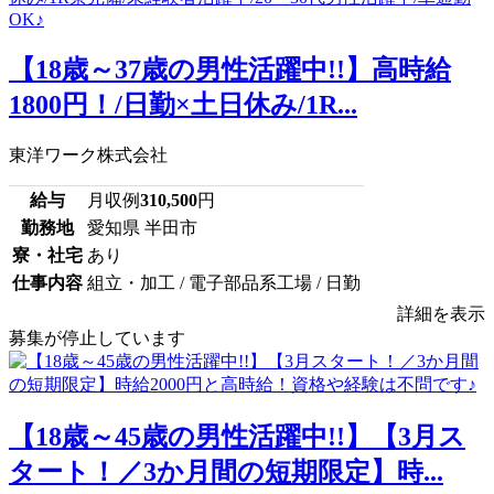
【18歳～37歳の男性活躍中!!】高時給
1800円！/日勤×土日休み/1R...
東洋ワーク株式会社
給与
月収例
310,500
円
勤務地
愛知県 半田市
寮・社宅
あり
仕事内容
組立・加工 / 電子部品系工場 / 日勤
詳細を表示
募集が停止しています
【18歳～45歳の男性活躍中!!】【3月ス
タート！／3か月間の短期限定】時...