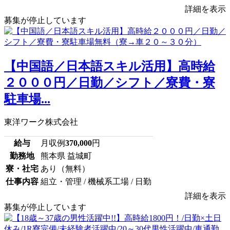
詳細を表示
募集が停止しています
【中国語／日本語スキル活用】高時給
２０００円／日勤／シフト／寮費・寮
駐車場...
東洋ワーク株式会社
給与
月収例
370,000
円
勤務地
熊本県 益城町
寮・社宅
あり（無料）
仕事内容
組立・管理 / 機械系工場 / 日勤
詳細を表示
募集が停止しています