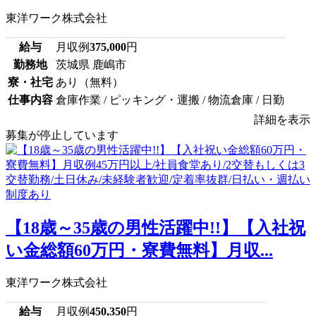
東洋ワーク株式会社
給与
月収例
375,000
円
勤務地
茨城県 鹿嶋市
寮・社宅
あり（無料）
仕事内容
倉庫作業 / ピッキング・運搬 / 物流倉庫 / 日勤
詳細を表示
募集が停止しています
【18歳～35歳の男性活躍中!!】【入社祝
い金総額60万円・寮費無料】月収...
東洋ワーク株式会社
給与
月収例
450,350
円