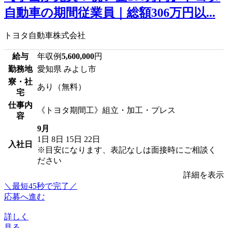
自動車の期間従業員｜総額306万円以...
トヨタ自動車株式会社
給与
年収例
5,600,000
円
勤務地
愛知県 みよし市
寮・社
あり（無料）
宅
仕事内
《トヨタ期間工》組立・加工・プレス
容
9月
1日
8日
15日
22日
入社日
※目安になります、表記なしは面接時にご相談く
ださい
詳細を表示
＼最短45秒で完了／
応募へ進む
詳しく
見る