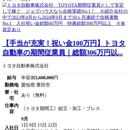
【手当が充実！祝い金100万円】トヨタ
自動車の期間従業員｜総額306万円以...
トヨタ自動車株式会社
給与
年収例
5,600,000
円
勤務地
愛知県 豊田市
寮・社
あり（無料）
宅
仕事内
《トヨタ期間工》組立・加工・プレス
容
9月
1日
8日
15日
22日
入社日