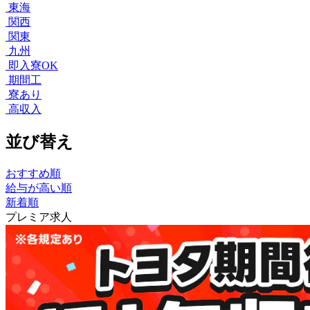
東海
関西
関東
九州
即入寮OK
期間工
寮あり
高収入
並び替え
おすすめ順
給与が高い順
新着順
プレミア求人