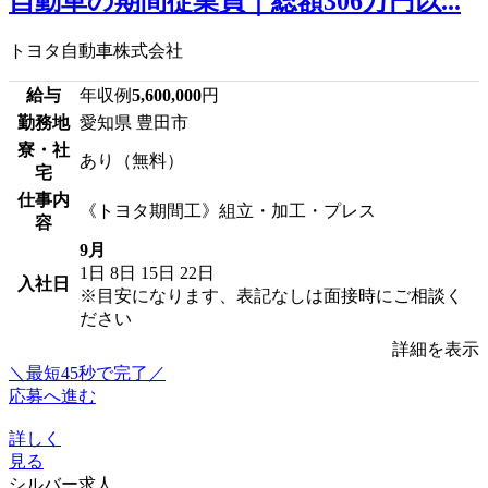
自動車の期間従業員｜総額306万円以...
トヨタ自動車株式会社
給与
年収例
5,600,000
円
勤務地
愛知県 豊田市
寮・社
あり（無料）
宅
仕事内
《トヨタ期間工》組立・加工・プレス
容
9月
1日
8日
15日
22日
入社日
※目安になります、表記なしは面接時にご相談く
ださい
詳細を表示
＼最短45秒で完了／
応募へ進む
詳しく
見る
シルバー求人