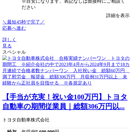
※目安になります、表記なしは面接時にご相談く
ださい
詳細を表示
＼最短45秒で完了／
応募へ進む
詳しく
見る
スペシャル
【手当が充実！祝い金100万円】トヨタ
自動車の期間従業員｜総額306万円以...
トヨタ自動車株式会社
給与
年収例
5,600,000
円