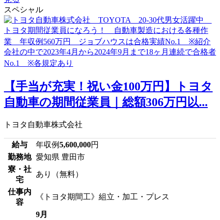
スペシャル
【手当が充実！祝い金100万円】トヨタ
自動車の期間従業員｜総額306万円以...
トヨタ自動車株式会社
給与
年収例
5,600,000
円
勤務地
愛知県 豊田市
寮・社
あり（無料）
宅
仕事内
《トヨタ期間工》組立・加工・プレス
容
9月