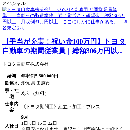
スペシャル
【手当が充実！祝い金100万円】トヨタ
自動車の期間従業員｜総額306万円以...
トヨタ自動車株式会社
給与
年収例
5,600,000
円
勤務地
愛知県 田原市
寮・社
あり（無料）
宅
仕事内
《トヨタ期間工》組立・加工・プレス
容
9月
1日
8日
15日
22日
入社日
※目安になります、表記なしは面接時にご相談く