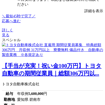
ださい
詳細を表示
＼最短45秒で完了／
応募へ進む
詳しく
見る
スペシャル
【手当が充実！祝い金100万円】トヨタ
自動車の期間従業員｜総額306万円以...
トヨタ自動車株式会社
給与
年収例
5,600,000
円
勤務地
愛知県 碧南市