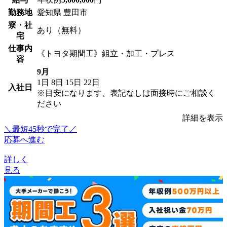
勤務地
愛知県 豊田市
寮・社
あり（無料）
宅
仕事内
《トヨタ期間工》組立・加工・プレス
容
9月
1日
8日
15日
22日
入社日
※目安になります、表記なしは面接時にご相談く
ださい
詳細を表示
＼最短45秒で完了／
応募へ進む
詳しく
見る