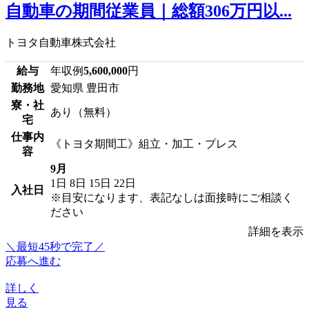
自動車の期間従業員｜総額306万円以...
トヨタ自動車株式会社
給与
年収例
5,600,000
円
勤務地
愛知県 豊田市
寮・社
あり（無料）
宅
仕事内
《トヨタ期間工》組立・加工・プレス
容
9月
1日
8日
15日
22日
入社日
※目安になります、表記なしは面接時にご相談く
ださい
詳細を表示
＼最短45秒で完了／
応募へ進む
詳しく
見る