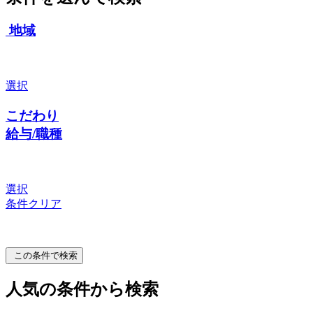
地域
選択
こだわり
給与/職種
選択
条件クリア
この条件で検索
人気の条件から検索