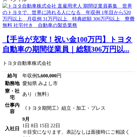
【手当が充実！祝い金100万円】トヨタ
自動車の期間従業員｜総額306万円以...
トヨタ自動車株式会社
給与
年収例
5,600,000
円
勤務地
愛知県 みよし市
寮・社
あり（無料）
宅
仕事内
《トヨタ期間工》組立・加工・プレス
容
9月
1日
8日
15日
22日
入社日
※目安になります、表記なしは面接時にご相談く