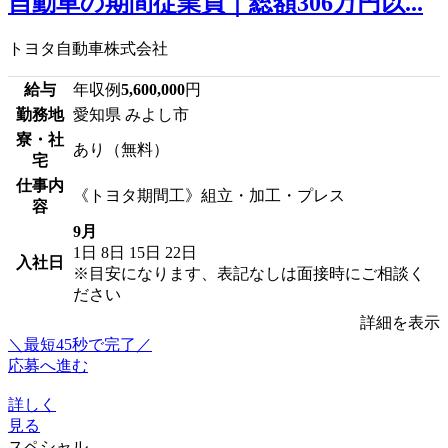
自動車の期間従業員｜総額306万円以...
トヨタ自動車株式会社
給与
年収例
5,600,000
円
勤務地
愛知県 みよし市
寮・社
あり（無料）
宅
仕事内
《トヨタ期間工》組立・加工・プレス
容
9月
1日
8日
15日
22日
入社日
※目安になります、表記なしは面接時にご相談く
ださい
詳細を表示
＼最短45秒で完了／
応募へ進む
詳しく
見る
スペシャル