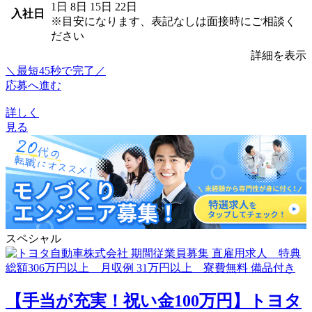
1日
8日
15日
22日
入社日
※目安になります、表記なしは面接時にご相談く
ださい
詳細を表示
＼最短45秒で完了／
応募へ進む
詳しく
見る
スペシャル
【手当が充実！祝い金100万円】トヨタ