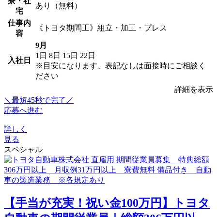
寮・社
あり（無料）
宅
仕事内
《トヨタ期間工》組立・加工・プレス
容
9月
1日
8日
15日
22日
入社日
※目安になります、表記なしは面接時にご相談く
ださい
詳細を表示
＼最短45秒で完了／
応募へ進む
詳しく
見る
スペシャル
【手当が充実！祝い金100万円】トヨタ