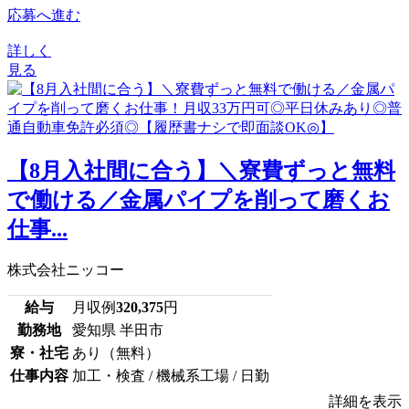
応募へ進む
詳しく
見る
【8月入社間に合う】＼寮費ずっと無料
で働ける／金属パイプを削って磨くお
仕事...
株式会社ニッコー
給与
月収例
320,375
円
勤務地
愛知県 半田市
寮・社宅
あり（無料）
仕事内容
加工・検査 / 機械系工場 / 日勤
詳細を表示