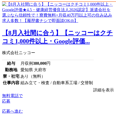
【8月入社間に合う】【ニッコーはクチ
コミ1,000件以上・Google評価...
株式会社ニッコー
給与
月収例
380,000
円
勤務地
愛知県 大府市
寮・社宅
あり（無料）
仕事内容
組み立て・検査 / 自動車系工場 / 交替制
詳細を表示
無料電話で
応募
応募へ進む