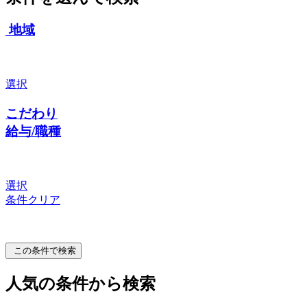
地域
選択
こだわり
給与/職種
選択
条件クリア
この条件で検索
人気の条件から検索