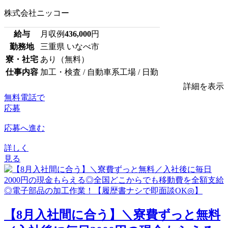
株式会社ニッコー
給与
月収例
436,000
円
勤務地
三重県 いなべ市
寮・社宅
あり（無料）
仕事内容
加工・検査 / 自動車系工場 / 日勤
詳細を表示
無料電話で
応募
応募へ進む
詳しく
見る
【8月入社間に合う】＼寮費ずっと無料