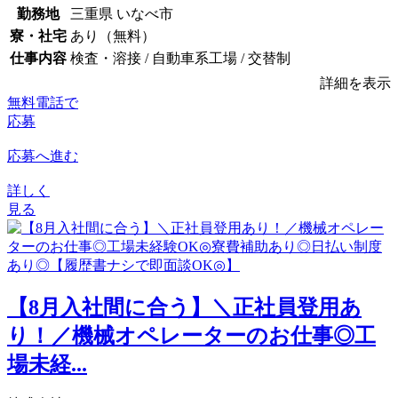
勤務地
三重県 いなべ市
寮・社宅
あり（無料）
仕事内容
検査・溶接 / 自動車系工場 / 交替制
詳細を表示
無料電話で
応募
応募へ進む
詳しく
見る
【8月入社間に合う】＼正社員登用あ
り！／機械オペレーターのお仕事◎工
場未経...