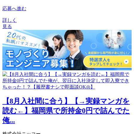
応募へ進む
詳しく
見る
【8月入社間に合う】【→実録マンガを
読む←】福岡県で所持金0円で詰んでた
俺...
株式会社ニッコー