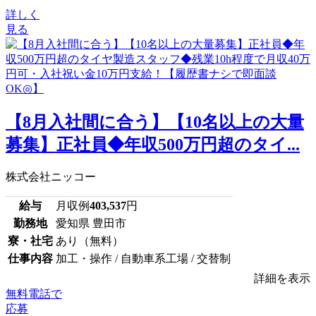
詳しく
見る
【8月入社間に合う】【10名以上の大量
募集】正社員◆年収500万円超のタイ...
株式会社ニッコー
給与
月収例
403,537
円
勤務地
愛知県 豊田市
寮・社宅
あり（無料）
仕事内容
加工・操作 / 自動車系工場 / 交替制
詳細を表示
無料電話で
応募