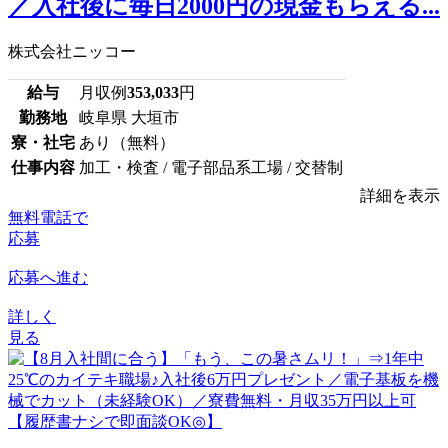
／入社後に毎日2000円の現金もらえる...
株式会社ニッコー
給与
月収例
353,033
円
勤務地
岐阜県 大垣市
寮・社宅
あり（無料）
仕事内容
加工・検査 / 電子部品系工場 / 交替制
詳細を表示
無料電話で
応募
応募へ進む
詳しく
見る