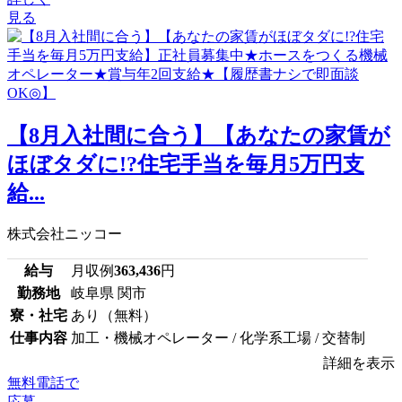
見る
【8月入社間に合う】【あなたの家賃が
ほぼタダに!?住宅手当を毎月5万円支
給...
株式会社ニッコー
給与
月収例
363,436
円
勤務地
岐阜県 関市
寮・社宅
あり（無料）
仕事内容
加工・機械オペレーター / 化学系工場 / 交替制
詳細を表示
無料電話で
応募