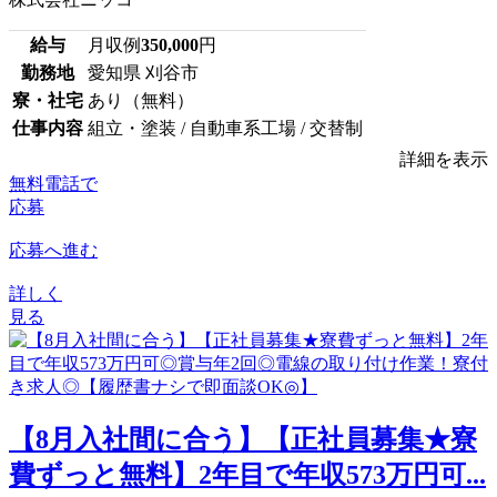
給与
月収例
350,000
円
勤務地
愛知県 刈谷市
寮・社宅
あり（無料）
仕事内容
組立・塗装 / 自動車系工場 / 交替制
詳細を表示
無料電話で
応募
応募へ進む
詳しく
見る
【8月入社間に合う】【正社員募集★寮
費ずっと無料】2年目で年収573万円可...