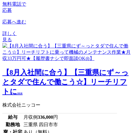
無料電話で
応募
応募へ進む
詳しく
見る
【8月入社間に合う】【三重県にず～っ
とタダで住んで働こう☆】リーチリフ
トに...
株式会社ニッコー
給与
月収例
336,000
円
勤務地
三重県 四日市市
寮・社宅
あり（無料）