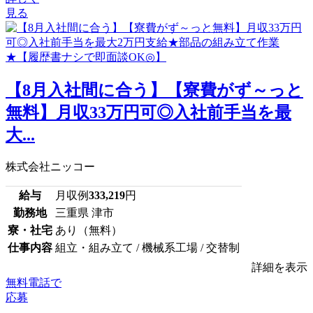
見る
【8月入社間に合う】【寮費がず～っと
無料】月収33万円可◎入社前手当を最
大...
株式会社ニッコー
給与
月収例
333,219
円
勤務地
三重県 津市
寮・社宅
あり（無料）
仕事内容
組立・組み立て / 機械系工場 / 交替制
詳細を表示
無料電話で
応募