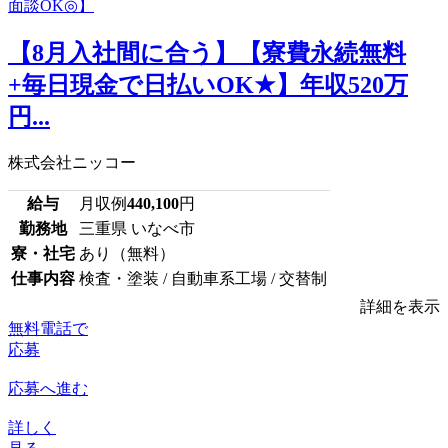
【8月入社間に合う】【寮費永続無料
+毎日現金で日払いOK★】年収520万
円...
株式会社ニッコー
給与
月収例
440,100
円
勤務地
三重県 いなべ市
寮・社宅
あり（無料）
仕事内容
検査・塗装 / 自動車系工場 / 交替制
詳細を表示
無料電話で
応募
応募へ進む
詳しく