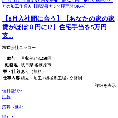
【8月入社間に合う】【あなたの家の家
賃がほぼ０円に!?】住宅手当を5万円
支...
株式会社ニッコー
給与
月収例
343,250
円
勤務地
岐阜県 各務原市
寮・社宅
あり（無料）
仕事内容
組立・加工 / 機械系工場 / 交替制
詳細を表示
無料電話で
応募
応募へ進む
詳しく