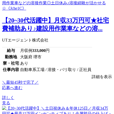
【20~30代活躍中】月収33万円可★社宅
費補助あり♪建設用作業車などの溶...
UTエージェント株式会社
給与
月収例
333,000
円
勤務地
大阪府 堺市
寮・社宅
あり
仕事内容
自動車系工場 / 溶接・バリ取り / 正社員
詳細を表示
＼最短45秒で完了／
応募へ進む
詳しく
見る