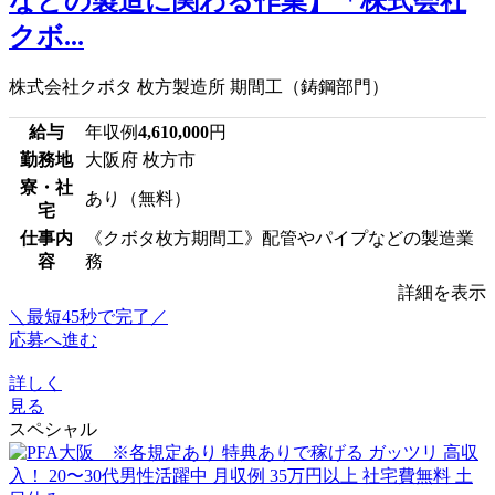
などの製造に関わる作業】「株式会社
クボ...
株式会社クボタ 枚方製造所 期間工（鋳鋼部門）
給与
年収例
4,610,000
円
勤務地
大阪府 枚方市
寮・社
あり（無料）
宅
仕事内
《クボタ枚方期間工》配管やパイプなどの製造業
容
務
詳細を表示
＼最短45秒で完了／
応募へ進む
詳しく
見る
スペシャル