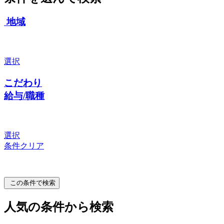
地域
選択
こだわり
給与/職種
選択
条件クリア
この条件で検索
人気の条件から検索