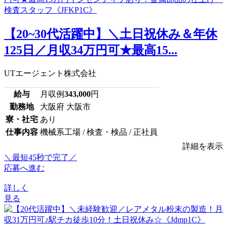
【20~30代活躍中】＼土日祝休み＆年休
125日／月収34万円可★最高15...
UTエージェント株式会社
給与
月収例
343,000
円
勤務地
大阪府 大阪市
寮・社宅
あり
仕事内容
機械系工場 / 検査・検品 / 正社員
詳細を表示
＼最短45秒で完了／
応募へ進む
詳しく
見る