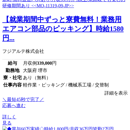
【就業期間中ずっと寮費無料！業務用
エアコン部品のピッキング】時給1580
円...
フジアルテ株式会社
給与
月収例
339,000
円
勤務地
大阪府 堺市
寮・社宅
あり（無料）
仕事内容
軽作業・ピッキング / 機械系工場 / 交替制
詳細を表示
＼最短45秒で完了／
応募へ進む
詳しく
見る