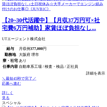
【20~30代活躍中】【月収37万円可×社
宅費6万円補助】家賃ほぼ負担なし...
UTエージェント株式会社
給与
月収例
377,000
円
勤務地
大阪府 堺市
寮・社宅
あり
仕事内容
自動車系工場 / 検査・検品 / 正社員
詳細を表示
＼最短45秒で完了／
応募へ進む
詳しく
見る
スペシャル