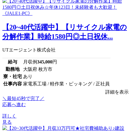
【20~40代活躍中】【リサイクル家電の
分解作業】時給1580円◎土日祝休...
UTエージェント株式会社
給与
月収例
345,000
円
勤務地
大阪府 枚方市
寮・社宅
あり
仕事内容
家電系工場 / 軽作業・ピッキング / 正社員
詳細を表示
＼最短45秒で完了／
応募へ進む
詳しく
見る