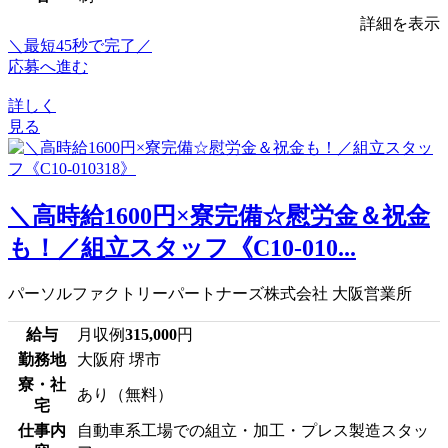
詳細を表示
＼最短45秒で完了／
応募へ進む
詳しく
見る
＼高時給1600円×寮完備☆慰労金＆祝金
も！／組立スタッフ《C10-010...
パーソルファクトリーパートナーズ株式会社 大阪営業所
給与
月収例
315,000
円
勤務地
大阪府 堺市
寮・社
あり（無料）
宅
仕事内
自動車系工場での組立・加工・プレス製造スタッ