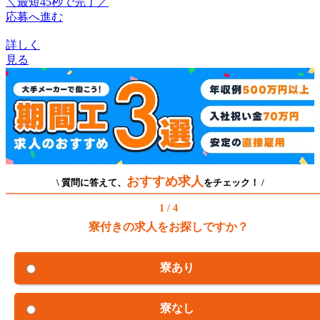
＼最短45秒で完了／
応募へ進む
詳しく
見る
おすすめ求人
\ 質問に答えて、
をチェック！ /
1 / 4
寮付きの求人をお探しですか？
寮あり
寮なし