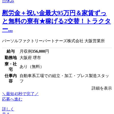
慰労金＋祝い金最大95万円＆家賃ずっ
と無料の寮有★稼げる2交替！トラクタ
ー...
パーソルファクトリーパートナーズ株式会社 大阪営業所
給与
月収例
356,000
円
勤務地
大阪府 堺市
寮・社
あり（無料）
宅
仕事内
自動車系工場での組立・加工・プレス製造スタッ
容
フ
詳細を表示
＼最短45秒で完了／
応募へ進む
詳しく