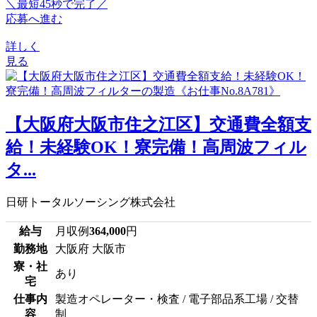
＼最短45秒で完了／
応募へ進む
詳しく
見る
【大阪府大阪市住之江区】交通費全額支
給！未経験OK！寮完備！高周波フィル
タ...
日研トータルソーシング株式会社
給与
月収例
364,000
円
勤務地
大阪府 大阪市
寮・社
あり
宅
仕事内
製造オペレーター・検査 / 電子部品系工場 / 交替
容
制