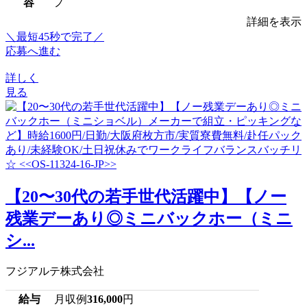
容
フ
詳細を表示
＼最短45秒で完了／
応募へ進む
詳しく
見る
【20〜30代の若手世代活躍中】【ノー
残業デーあり◎ミニバックホー（ミニ
シ...
フジアルテ株式会社
給与
月収例
316,000
円