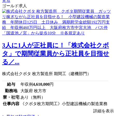
見る
ゴールド求人
3人に1人が正社員に！「株式会社クボ
タ」で期間従業員から正社員を目指せ
る／...
株式会社クボタ 枚方製造所 期間工（建機部門）
給与
年収例
4,610,000
円
勤務地
大阪府 枚方市
寮・社宅
あり（無料）
仕事内容
《クボタ枚方期間工》小型建設機械の製造業務
詳細を表示