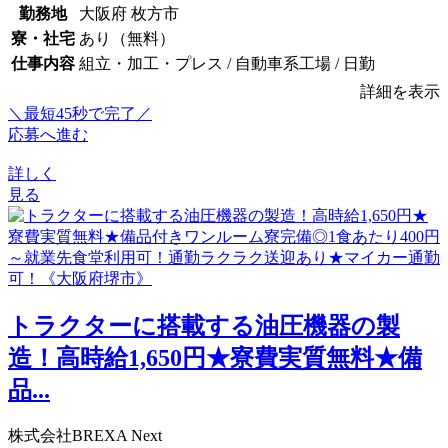
勤務地
大阪府 枚方市
寮・社宅
あり（無料）
仕事内容
組立・加工・プレス / 自動車系工場 / 日勤
詳細を表示
＼最短45秒で完了／
応募へ進む
詳しく
見る
トラクターに搭載する油圧機器の製
造！高時給1,650円★寮費実質無料★備
品...
株式会社BREXA Next