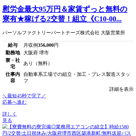
慰労金最大95万円＆家賃ずっと無料の
寮有★稼げる2交替！組立《C10-00...
パーソルファクトリーパートナーズ株式会社 大阪営業所
給与
月収例
356,000
円
勤務地
大阪府 堺市
寮・社
あり（無料）
宅
仕事内
自動車系工場での組立・加工・プレス製造スタッ
容
フ
詳細を表示
＼最短45秒で完了／
応募へ進む
詳しく
見る