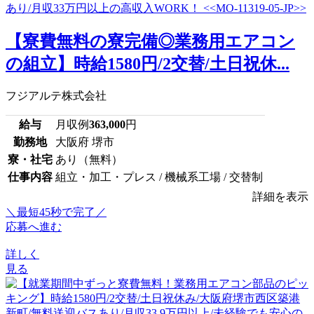
【寮費無料の寮完備◎業務用エアコン
の組立】時給1580円/2交替/土日祝休...
フジアルテ株式会社
給与
月収例
363,000
円
勤務地
大阪府 堺市
寮・社宅
あり（無料）
仕事内容
組立・加工・プレス / 機械系工場 / 交替制
詳細を表示
＼最短45秒で完了／
応募へ進む
詳しく
見る