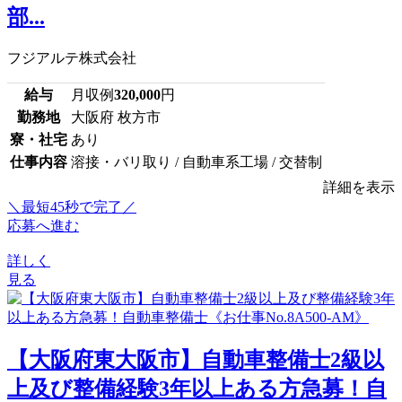
部...
フジアルテ株式会社
給与
月収例
320,000
円
勤務地
大阪府 枚方市
寮・社宅
あり
仕事内容
溶接・バリ取り / 自動車系工場 / 交替制
詳細を表示
＼最短45秒で完了／
応募へ進む
詳しく
見る
【大阪府東大阪市】自動車整備士2級以
上及び整備経験3年以上ある方急募！自