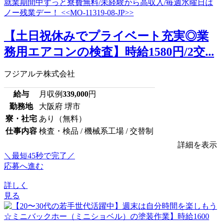
【土日祝休みでプライベート充実◎業
務用エアコンの検査】時給1580円/2交...
フジアルテ株式会社
給与
月収例
339,000
円
勤務地
大阪府 堺市
寮・社宅
あり（無料）
仕事内容
検査・検品 / 機械系工場 / 交替制
詳細を表示
＼最短45秒で完了／
応募へ進む
詳しく
見る