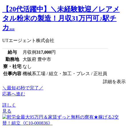
【20代活躍中】＼未経験歓迎／レアメ
タル粉末の製造！月収31万円可♪駅チ
カ...
UTエージェント株式会社
給与
月収例
317,000
円
勤務地
大阪府 豊中市
寮・社宅
なし
仕事内容
機械系工場 / 組立・加工・プレス / 正社員
詳細を表示
＼最短45秒で完了／
応募へ進む
詳しく
見る