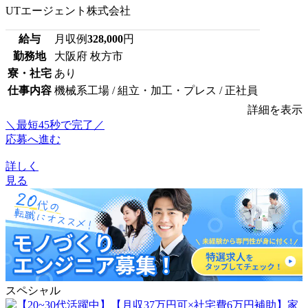
UTエージェント株式会社
給与
月収例
328,000
円
勤務地
大阪府 枚方市
寮・社宅
あり
仕事内容
機械系工場 / 組立・加工・プレス / 正社員
詳細を表示
＼最短45秒で完了／
応募へ進む
詳しく
見る
スペシャル