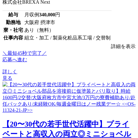
株式会社BREXA Next
給与
月収例
340,000
円
勤務地
大阪府 摂津市
寮・社宅
あり（無料）
仕事内容
組立・加工 / 製薬化粧品系工場 / 交替制
詳細を表示
＼最短45秒で完了／
応募へ進む
詳しく
見る
【20〜30代の若手世代活躍中】プライ
ベートと高収入の両立◎ミニショベル