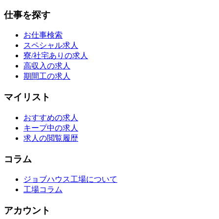
仕事を探す
お仕事検索
スペシャル求人
寮/社宅ありの求人
高収入の求人
期間工の求人
マイリスト
おすすめの求人
キープ中の求人
求人の閲覧履歴
コラム
ジョブハウス工場について
工場コラム
アカウント