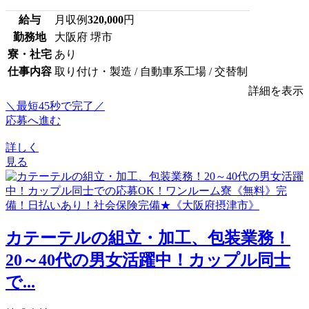
給与
月収例
320,000
円
勤務地
大阪府 堺市
寮・社宅
あり
仕事内容
取り付け・製造 / 自動車系工場 / 交替制
詳細を表示
＼最短45秒で完了／
応募へ進む
詳しく
見る
カテーテルの組立・加工、包装業務！
20～40代の男女活躍中！カップル同士
で...