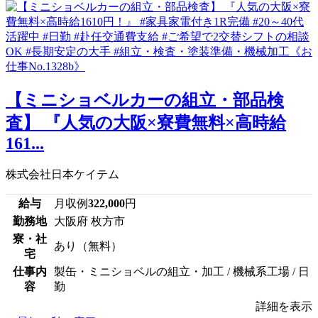
【ミニショベルカーの組立・部品検
査】 『人気の大阪×寮費無料×高時給
161...
株式会社日本ケイテム
給与
月収例
322,000
円
勤務地
大阪府 枚方市
寮・社
あり（無料）
宅
仕事内
製缶・ミニショベルの組立・加工 / 機械系工場 / 日
容
勤
詳細を表示