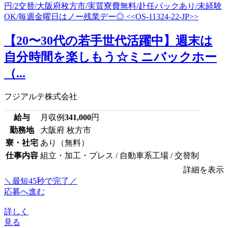
【20〜30代の若手世代活躍中】週末は
自分時間を楽しもう☆ミニバックホー
（...
フジアルテ株式会社
給与
月収例
341,000
円
勤務地
大阪府 枚方市
寮・社宅
あり（無料）
仕事内容
組立・加工・プレス / 自動車系工場 / 交替制
詳細を表示
＼最短45秒で完了／
応募へ進む
詳しく
見る