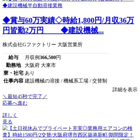
◆賞与60万実績◇時給1,800円/月収36万
円皆勤2万円 ◆建設機械...
株式会社Gファクトリー 大阪営業所
給与
月収例
366,500
円
勤務地
大阪府 大東市
寮・社宅
あり
仕事内容
建設機械の溶接 / 機械系工場 / 交替制
詳細を表示
＼最短45秒で完了／
応募へ進む
詳しく
見る