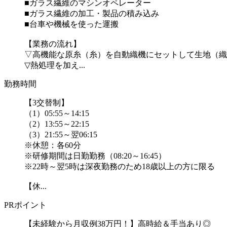
■ガラス繊維のマシンオペレーター
■ガラス繊維の加工・製品の積み込み
■台車や機械を使った運搬
【業務の流れ】
▽高機能な原糸（糸）を自動織機にセットして生地（織
▽熱処理を加え...
勤務時間
【3交替制】
（1）05:55～14:15
（2）13:55～22:15
（3）21:55～翌06:15
※休憩：各60分
※研修期間は日勤勤務（08:20～16:45）
※22時～翌5時は深夜勤務のため18歳以上の方に限る
【休...
PRポイント
【未経験から月収例38万円！】高時給＆手当あり◎