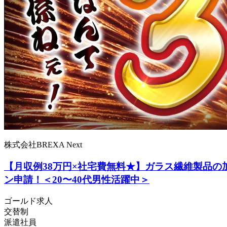
株式会社BREXA Next
【月収例38万円×社宅費無料★】ガラス繊維製品
ン申請！＜20〜40代男性活躍中＞
ゴールド求人
交替制
派遣社員