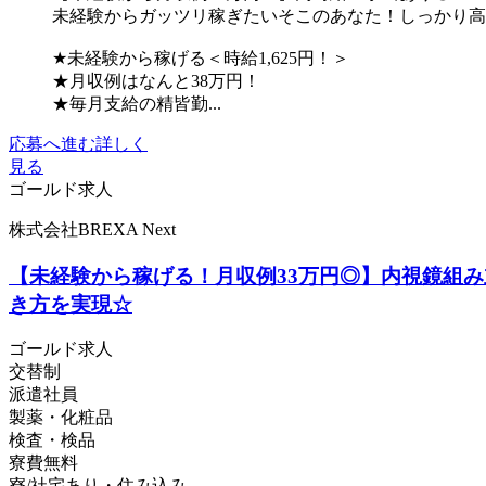
未経験からガッツリ稼ぎたいそこのあなた！しっかり高
★未経験から稼げる＜時給1,625円！＞
★月収例はなんと38万円！
★毎月支給の精皆勤...
応募へ進む
詳しく
見る
ゴールド求人
株式会社BREXA Next
【未経験から稼げる！月収例33万円◎】内視鏡組み
き方を実現☆
ゴールド求人
交替制
派遣社員
製薬・化粧品
検査・検品
寮費無料
寮/社宅あり・住み込み