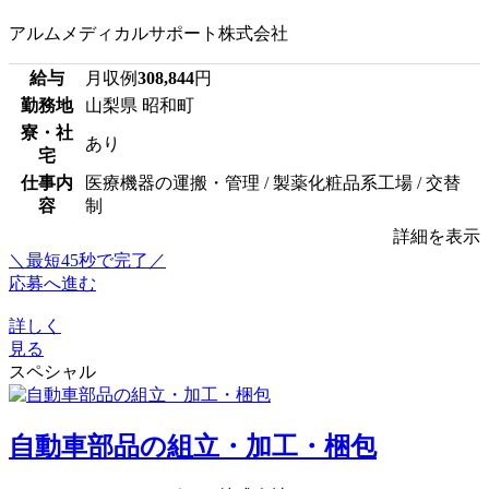
アルムメディカルサポート株式会社
給与
月収例
308,844
円
勤務地
山梨県 昭和町
寮・社
あり
宅
仕事内
医療機器の運搬・管理 / 製薬化粧品系工場 / 交替
容
制
詳細を表示
＼最短45秒で完了／
応募へ進む
詳しく
見る
スペシャル
自動車部品の組立・加工・梱包