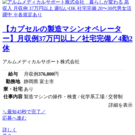
【カプセルの製造マシンオペレータ
ー】月収例37万円以上／社宅完備／4勤2
休
アルムメディカルサポート株式会社
給与
月収例
376,800
円
勤務地
静岡県 富士市
寮・社宅
あり
仕事内容
製造マシンの操作・検査 / 化学系工場 / 交替制
詳細を表示
＼最短45秒で完了／
応募へ進む
詳しく