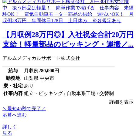
【月収例28万円◎】入社祝金合計20万円
支給！軽量部品のピッキング・運搬／...
アルムメディカルサポート株式会社
給与
月収例
280,000
円
勤務地
山梨県 中央市
寮・社宅
あり
仕事内容
組立・ピッキング / 自動車系工場 / 交替制
詳細を表示
＼最短45秒で完了／
応募へ進む
詳しく
見る