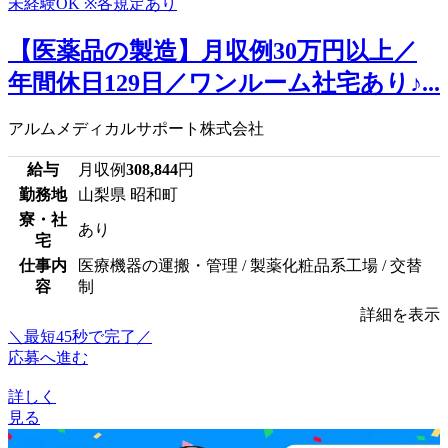
【医薬品の製造】月収例30万円以上／
年間休日129日／ワンルーム社宅あり♪...
アルムメディカルサポート株式会社
給与
月収例
308,844
円
勤務地
山梨県 昭和町
寮・社
あり
宅
仕事内
医療機器の運搬・管理 / 製薬化粧品系工場 / 交替
容
制
詳細を表示
＼最短45秒で完了／
応募へ進む
詳しく
見る