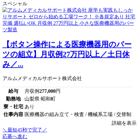
スペシャル
【ボタン操作による医療機器用のパー
ツの組立】月収例27万円以上／土日休
み／...
アルムメディカルサポート株式会社
給与
月収例
277,000
円
勤務地
山梨県 昭和町
寮・社宅
あり
仕事内容
医療機器の組み立て・検査 / 機械系工場 / 交替制
詳細を表示
＼最短45秒で完了／
応募へ進む