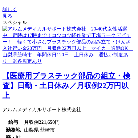
詳しく
見る
スペシャル
【医療用プラスチック部品の組立・検
査】日勤・土日休み／月収例22万円以
上
アルムメディカルサポート株式会社
給与
月収例
221,650
円
勤務地
山梨県 韮崎市
寮・社