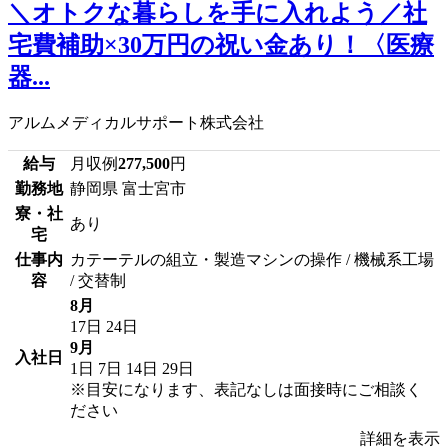
＼オトクな暮らしを手に入れよう／社
宅費補助×30万円の祝い金あり！〈医療
器...
アルムメディカルサポート株式会社
給与
月収例
277,500
円
勤務地
静岡県 富士宮市
寮・社
あり
宅
仕事内
カテーテルの組立・製造マシンの操作 / 機械系工場
容
/ 交替制
8月
17日
24日
9月
入社日
1日
7日
14日
29日
※目安になります、表記なしは面接時にご相談く
ださい
詳細を表示