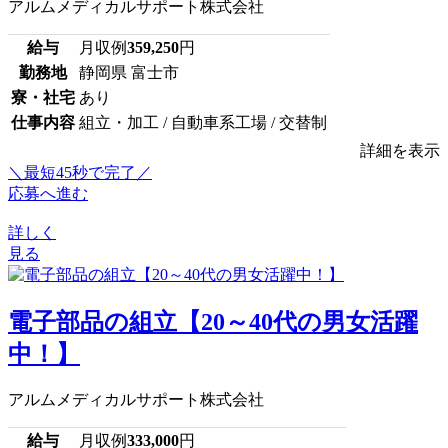
アルムメディカルサポート株式会社
給与
月収例
359,250
円
勤務地
静岡県 富士市
寮・社宅
あり
仕事内容
組立・加工 / 自動車系工場 / 交替制
詳細を表示
＼最短45秒で完了／
応募へ進む
詳しく
見る
電子部品の組立【20～40代の男女活躍
中！】
アルムメディカルサポート株式会社
給与
月収例
333,000
円