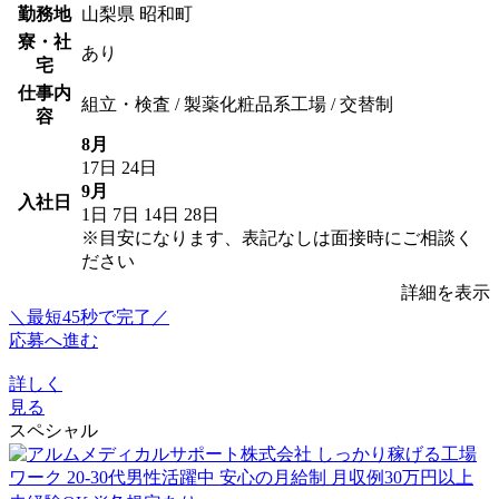
勤務地
山梨県 昭和町
寮・社
あり
宅
仕事内
組立・検査 / 製薬化粧品系工場 / 交替制
容
8月
17日
24日
9月
入社日
1日
7日
14日
28日
※目安になります、表記なしは面接時にご相談く
ださい
詳細を表示
＼最短45秒で完了／
応募へ進む
詳しく
見る
スペシャル