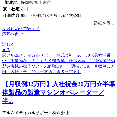
勤務地
静岡県 富士宮市
寮・社宅
あり
仕事内容
加工・梱包 / 化学系工場 / 交替制
詳細を表示
＼最短45秒で完了／
応募へ進む
詳しく
見る
【月収例32万円】入社祝金20万円☆半導
体製品の製造マシンオペレーター／
半...
アルムメディカルサポート株式会社