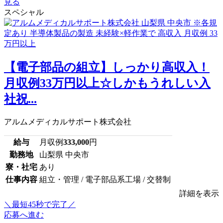
見る
スペシャル
【電子部品の組立】しっかり高収入！
月収例33万円以上☆しかもうれしい入
社祝...
アルムメディカルサポート株式会社
給与
月収例
333,000
円
勤務地
山梨県 中央市
寮・社宅
あり
仕事内容
組立・管理 / 電子部品系工場 / 交替制
詳細を表示
＼最短45秒で完了／
応募へ進む