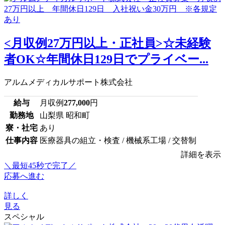
<月収例27万円以上・正社員>☆未経験
者OK☆年間休日129日でプライベー...
アルムメディカルサポート株式会社
給与
月収例
277,000
円
勤務地
山梨県 昭和町
寮・社宅
あり
仕事内容
医療器具の組立・検査 / 機械系工場 / 交替制
詳細を表示
＼最短45秒で完了／
応募へ進む
詳しく
見る
スペシャル