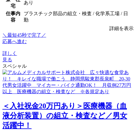
あり
宅
仕事内
プラスチック部品の組立・検査 / 化学系工場 / 日
容
勤
詳細を表示
＼最短45秒で完了／
応募へ進む
詳しく
見る
スペシャル
＜入社祝金20万円あり＞医療機器（血
液分析装置）の組立・検査など／男女
活躍中！