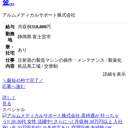
金...
アルムメディカルサポート株式会社
給与
月収例
318,000
円
勤務
静岡県 富士宮市
地
寮・
あり
社宅
仕事
注射器の製造マシンの操作・メンテナンス / 製薬化
内容
粧品系工場 / 交替制
詳細を表示
＼最短45秒で完了／
応募へ進む
詳しく
見る
スペシャル