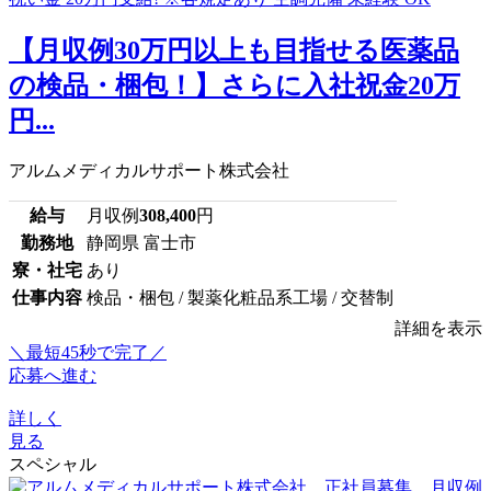
【月収例30万円以上も目指せる医薬品
の検品・梱包！】さらに入社祝金20万
円...
アルムメディカルサポート株式会社
給与
月収例
308,400
円
勤務地
静岡県 富士市
寮・社宅
あり
仕事内容
検品・梱包 / 製薬化粧品系工場 / 交替制
詳細を表示
＼最短45秒で完了／
応募へ進む
詳しく
見る
スペシャル