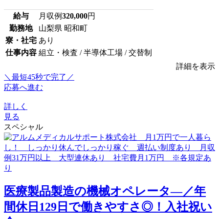
給与
月収例
320,000
円
勤務地
山梨県 昭和町
寮・社宅
あり
仕事内容
組立・検査 / 半導体工場 / 交替制
詳細を表示
＼最短45秒で完了／
応募へ進む
詳しく
見る
スペシャル
医療製品製造の機械オペレータ―／年
間休日129日で働きやすさ◎！入社祝い