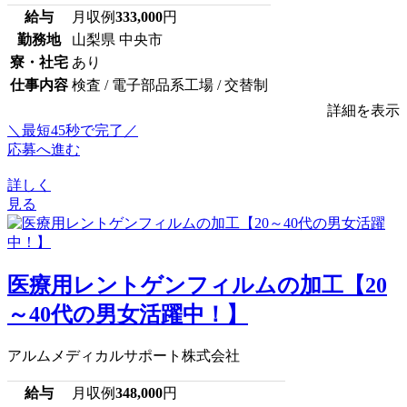
給与
月収例
333,000
円
勤務地
山梨県 中央市
寮・社宅
あり
仕事内容
検査 / 電子部品系工場 / 交替制
詳細を表示
＼最短45秒で完了／
応募へ進む
詳しく
見る
医療用レントゲンフィルムの加工【20
～40代の男女活躍中！】
アルムメディカルサポート株式会社
給与
月収例
348,000
円