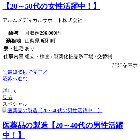
【20～50代の女性活躍中！】
アルムメディカルサポート株式会社
給与
月収例
296,000
円
勤務地
山梨県 昭和町
寮・社宅
あり
仕事内容
組立・検査 / 製薬化粧品系工場 / 交替制
詳細を表示
＼最短45秒で完了／
応募へ進む
詳しく
見る
スペシャル
医薬品の製造【20～40代の男性活躍
中！】