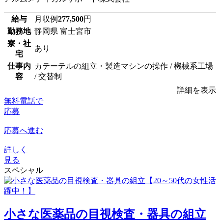
給与
月収例
277,500
円
勤務地
静岡県 富士宮市
寮・社
あり
宅
仕事内
カテーテルの組立・製造マシンの操作 / 機械系工場
容
/ 交替制
詳細を表示
無料電話で
応募
応募へ進む
詳しく
見る
スペシャル
小さな医薬品の目視検査・器具の組立