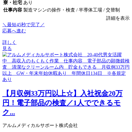
寮・社宅
あり
仕事内容
製造マシンの操作・検査 / 半導体工場 / 交替制
詳細を表示
＼最短45秒で完了／
応募へ進む
詳しく
見る
【月収例33万円以上☆】入社祝金20万
円！電子部品の検査／1人でできるモ
ク...
アルムメディカルサポート株式会社