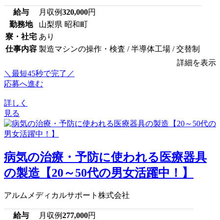
給与
月収例
320,000
円
勤務地
山梨県 昭和町
寮・社宅
あり
仕事内容
製造マシンの操作・検査 / 半導体工場 / 交替制
詳細を表示
＼最短45秒で完了／
応募へ進む
詳しく
見る
病気の治療・予防に使われる医療器具
の製造【20～50代の男女活躍中！】
アルムメディカルサポート株式会社
給与
月収例
277,000
円