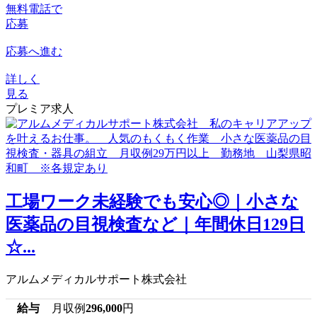
無料電話で
応募
応募へ進む
詳しく
見る
プレミア求人
工場ワーク未経験でも安心◎｜小さな
医薬品の目視検査など｜年間休日129日
☆...
アルムメディカルサポート株式会社
給与
月収例
296,000
円