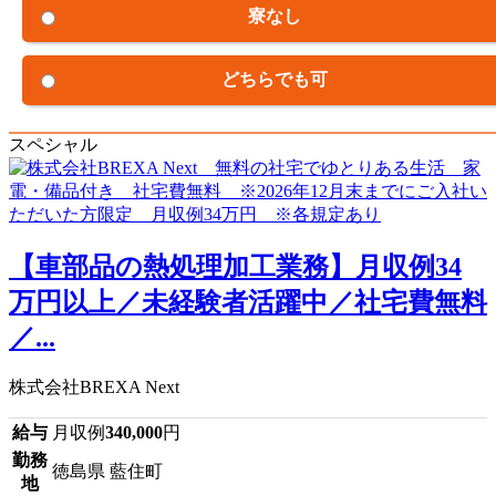
寮なし
どちらでも可
スペシャル
【車部品の熱処理加工業務】月収例34
万円以上／未経験者活躍中／社宅費無料
／...
株式会社BREXA Next
給与
月収例
340,000
円
勤務
徳島県 藍住町
地