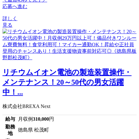
応募へ進む
詳しく
見る
リチウムイオン電池の製造装置操作・
メンテナンス！20～50代の男女活躍
中！...
株式会社BREXA Next
給与
月収例
310,000
円
勤務
徳島県 松茂町
地