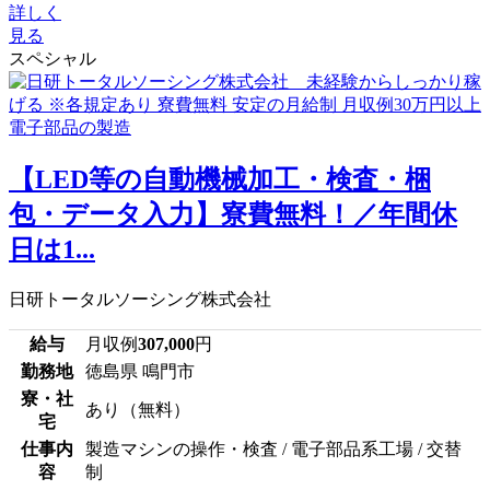
詳しく
見る
スペシャル
【LED等の自動機械加工・検査・梱
包・データ入力】寮費無料！／年間休
日は1...
日研トータルソーシング株式会社
給与
月収例
307,000
円
勤務地
徳島県 鳴門市
寮・社
あり（無料）
宅
仕事内
製造マシンの操作・検査 / 電子部品系工場 / 交替
容
制