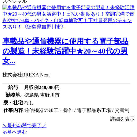
スペシャル
車載品や通信機器に使用する電子部品
の製造！未経験活躍中★20～40代の男
女...
株式会社BREXA Next
給与
月収例
240,000
円
勤務地
徳島県 吉野川市
寮・社宅
なし
仕事内容
通信機器の加工・操作 / 電子部品系工場 / 交替制
詳細を表示
＼最短45秒で完了／
応募へ進む