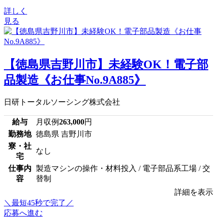
詳しく
見る
【徳島県吉野川市】未経験OK！電子部
品製造《お仕事No.9A885》
日研トータルソーシング株式会社
給与
月収例
263,000
円
勤務地
徳島県 吉野川市
寮・社
なし
宅
仕事内
製造マシンの操作・材料投入 / 電子部品系工場 / 交
容
替制
詳細を表示
＼最短45秒で完了／
応募へ進む