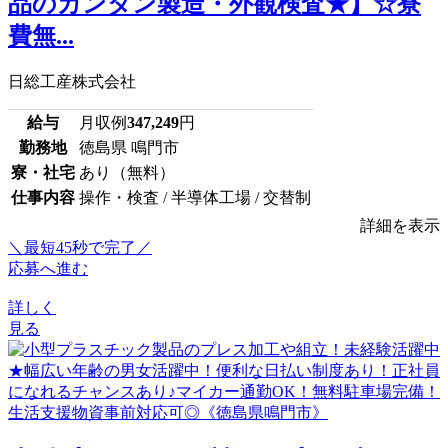
品のカンタン製造・外観検査★】☆寮
費無...
日総工産株式会社
給与
月収例
347,249
円
勤務地
徳島県 鳴門市
寮・社宅
あり（無料）
仕事内容
操作・検査 / 半導体工場 / 交替制
詳細を表示
＼最短45秒で完了／
応募へ進む
詳しく
見る