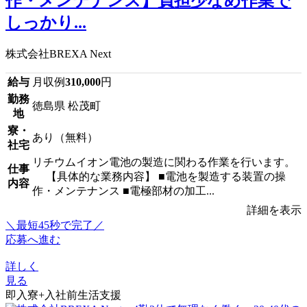
作・メンテナンス】負担少なめ作業で
しっかり...
株式会社BREXA Next
給与
月収例
310,000
円
勤務
徳島県 松茂町
地
寮・
あり（無料）
社宅
リチウムイオン電池の製造に関わる作業を行います。
仕事
【具体的な業務内容】 ■電池を製造する装置の操
内容
作・メンテナンス ■電極部材の加工...
詳細を表示
＼最短45秒で完了／
応募へ進む
詳しく
見る
即入寮+入社前生活支援