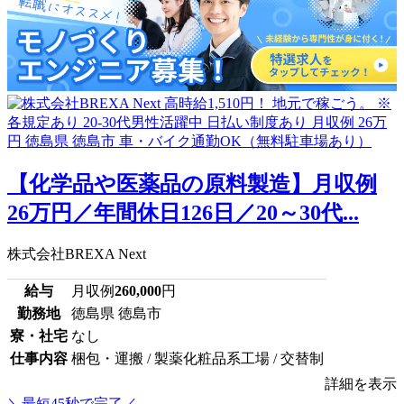
【化学品や医薬品の原料製造】月収例
26万円／年間休日126日／20～30代...
株式会社BREXA Next
給与
月収例
260,000
円
勤務地
徳島県 徳島市
寮・社宅
なし
仕事内容
梱包・運搬 / 製薬化粧品系工場 / 交替制
詳細を表示
＼最短45秒で完了／