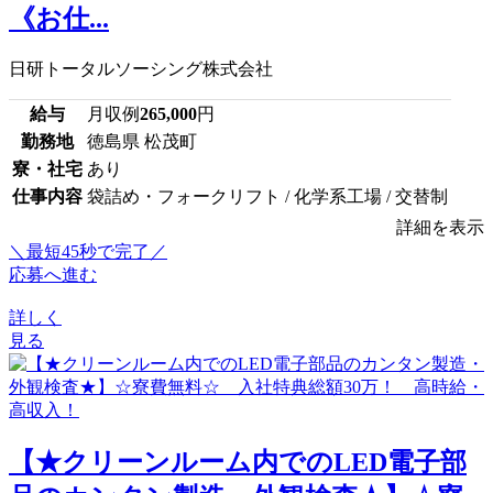
《お仕...
日研トータルソーシング株式会社
給与
月収例
265,000
円
勤務地
徳島県 松茂町
寮・社宅
あり
仕事内容
袋詰め・フォークリフト / 化学系工場 / 交替制
詳細を表示
＼最短45秒で完了／
応募へ進む
詳しく
見る
【★クリーンルーム内でのLED電子部