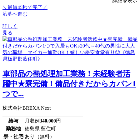
詳細を表示
＼最短45秒で完了／
応募へ進む
詳しく
見る
車部品の熱処理加工業務！未経験者活
躍中★寮完備！備品付きだからカバン1
つで...
株式会社BREXA Next
給与
月収例
340,000
円
勤務地
徳島県 藍住町
寮・社宅
あり（無料）