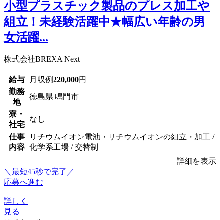
小型プラスチック製品のプレス加工や
組立！未経験活躍中★幅広い年齢の男
女活躍...
株式会社BREXA Next
給与
月収例
220,000
円
勤務
徳島県 鳴門市
地
寮・
なし
社宅
仕事
リチウムイオン電池・リチウムイオンの組立・加工 /
内容
化学系工場 / 交替制
詳細を表示
＼最短45秒で完了／
応募へ進む
詳しく
見る