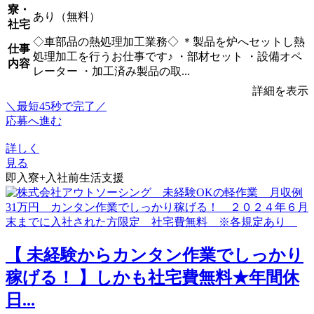
寮・
あり（無料）
社宅
◇車部品の熱処理加工業務◇ ＊製品を炉へセットし熱
仕事
処理加工を行うお仕事です♪ ・部材セット ・設備オペ
内容
レーター ・加工済み製品の取...
詳細を表示
＼最短45秒で完了／
応募へ進む
詳しく
見る
即入寮+入社前生活支援
【 未経験からカンタン作業でしっかり
稼げる！ 】しかも社宅費無料★年間休
日...