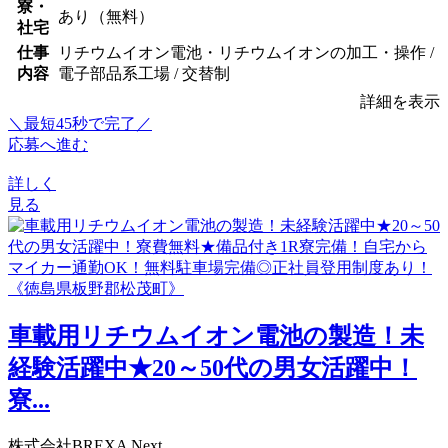
寮・
あり（無料）
社宅
仕事
リチウムイオン電池・リチウムイオンの加工・操作 /
内容
電子部品系工場 / 交替制
詳細を表示
＼最短45秒で完了／
応募へ進む
詳しく
見る
車載用リチウムイオン電池の製造！未
経験活躍中★20～50代の男女活躍中！
寮...
株式会社BREXA Next