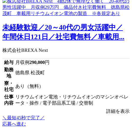
未経験歓迎／20～40代の男女活躍中／
年間休日121日／社宅費無料／車載用...
株式会社BREXA Next
給与
月収例
290,000
円
勤務
徳島県 松茂町
地
寮・
あり（無料）
社宅
仕事
リチウムイオン電池・リチウムイオンのマシンオペレ
内容
ータ・操作 / 電子部品系工場 / 交替制
詳細を表示
＼最短45秒で完了／
応募へ進む