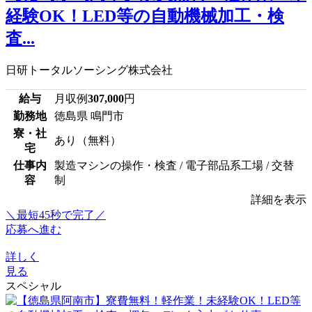
経験OK！LED等の自動機械加工・検
査...
日研トータルソーシング株式会社
給与
月収例
307,000
円
勤務地
徳島県 鳴門市
寮・社
あり（無料）
宅
仕事内
製造マシンの操作・検査 / 電子部品系工場 / 交替
容
制
詳細を表示
＼最短45秒で完了／
応募へ進む
詳しく
見る
スペシャル