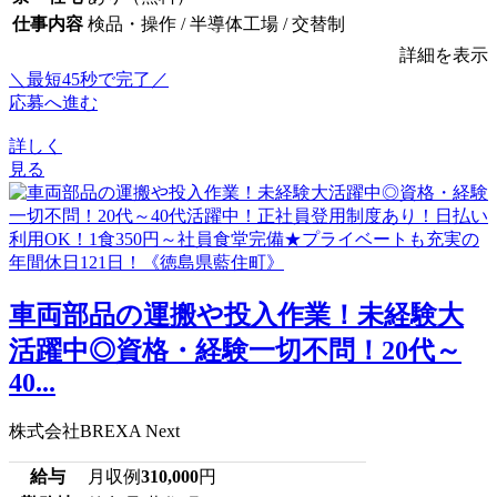
仕事内容
検品・操作 / 半導体工場 / 交替制
詳細を表示
＼最短45秒で完了／
応募へ進む
詳しく
見る
車両部品の運搬や投入作業！未経験大
活躍中◎資格・経験一切不問！20代～
40...
株式会社BREXA Next
給与
月収例
310,000
円