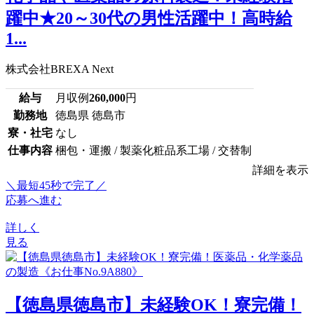
躍中★20～30代の男性活躍中！高時給
1...
株式会社BREXA Next
給与
月収例
260,000
円
勤務地
徳島県 徳島市
寮・社宅
なし
仕事内容
梱包・運搬 / 製薬化粧品系工場 / 交替制
詳細を表示
＼最短45秒で完了／
応募へ進む
詳しく
見る
【徳島県徳島市】未経験OK！寮完備！