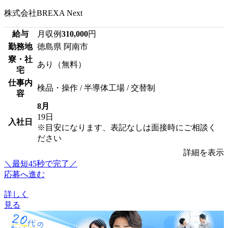
株式会社BREXA Next
給与
月収例
310,000
円
勤務地
徳島県 阿南市
寮・社
あり（無料）
宅
仕事内
検品・操作 / 半導体工場 / 交替制
容
8月
19日
入社日
※目安になります、表記なしは面接時にご相談く
ださい
詳細を表示
＼最短45秒で完了／
応募へ進む
詳しく
見る