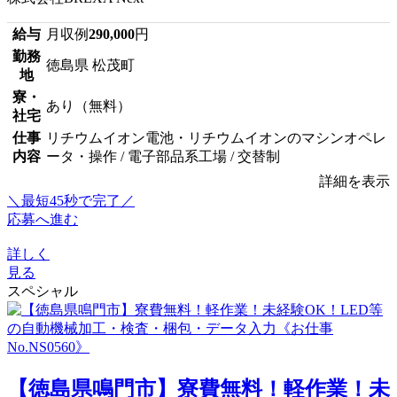
給与
月収例
290,000
円
勤務
徳島県 松茂町
地
寮・
あり（無料）
社宅
仕事
リチウムイオン電池・リチウムイオンのマシンオペレ
内容
ータ・操作 / 電子部品系工場 / 交替制
詳細を表示
＼最短45秒で完了／
応募へ進む
詳しく
見る
スペシャル
【徳島県鳴門市】寮費無料！軽作業！未