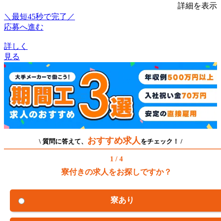
詳細を表示
＼最短45秒で完了／
応募へ進む
詳しく
見る
おすすめ求人
\ 質問に答えて、
をチェック！ /
1 / 4
寮付きの求人をお探しですか？
寮あり