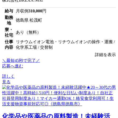
株式会社BREXA Next
給与
月収例
310,000
円
勤務
徳島県 松茂町
地
寮・
あり（無料）
社宅
仕事
リチウムイオン電池・リチウムイオンの操作・運搬 /
内容
化学系工場 / 交替制
詳細を表示
＼最短45秒で完了／
応募へ進む
詳しく
見る
化学品や医薬品の原料製造！未経験活