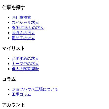
仕事を探す
お仕事検索
スペシャル求人
寮/社宅ありの求人
高収入の求人
期間工の求人
マイリスト
おすすめの求人
キープ中の求人
求人の閲覧履歴
コラム
ジョブハウス工場について
工場コラム
アカウント