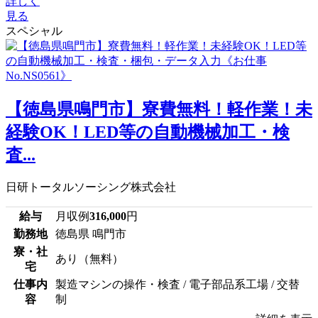
詳しく
見る
スペシャル
【徳島県鳴門市】寮費無料！軽作業！未
経験OK！LED等の自動機械加工・検
査...
日研トータルソーシング株式会社
給与
月収例
316,000
円
勤務地
徳島県 鳴門市
寮・社
あり（無料）
宅
仕事内
製造マシンの操作・検査 / 電子部品系工場 / 交替
容
制