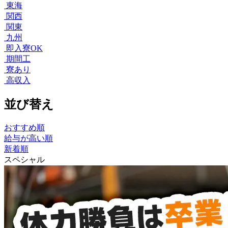
東海
関西
関東
九州
即入寮OK
期間工
寮あり
高収入
並び替え
おすすめ順
給与が高い順
新着順
スペシャル