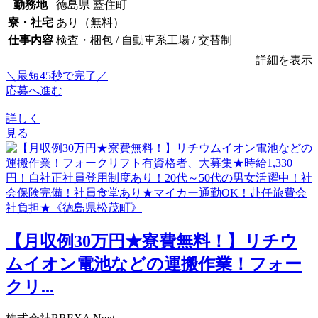
勤務地
徳島県 藍住町
寮・社宅
あり（無料）
仕事内容
検査・梱包 / 自動車系工場 / 交替制
詳細を表示
＼最短45秒で完了／
応募へ進む
詳しく
見る
【月収例30万円★寮費無料！】リチウ
ムイオン電池などの運搬作業！フォー
クリ...