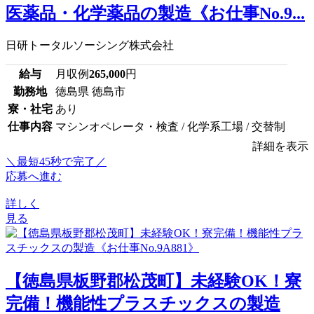
医薬品・化学薬品の製造《お仕事No.9...
日研トータルソーシング株式会社
給与
月収例
265,000
円
勤務地
徳島県 徳島市
寮・社宅
あり
仕事内容
マシンオペレータ・検査 / 化学系工場 / 交替制
詳細を表示
＼最短45秒で完了／
応募へ進む
詳しく
見る
【徳島県板野郡松茂町】未経験OK！寮
完備！機能性プラスチックスの製造