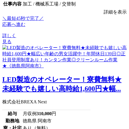
仕事内容
加工 / 機械系工場 / 交替制
詳細を表示
＼最短45秒で完了／
応募へ進む
詳しく
見る
LED製造のオペレーター！寮費無料★
未経験でも嬉しい高時給1,600円★幅...
株式会社BREXA Next
給与
月収例
310,000
円
勤務地
徳島県 阿南市
寮・社宅
あり（無料）