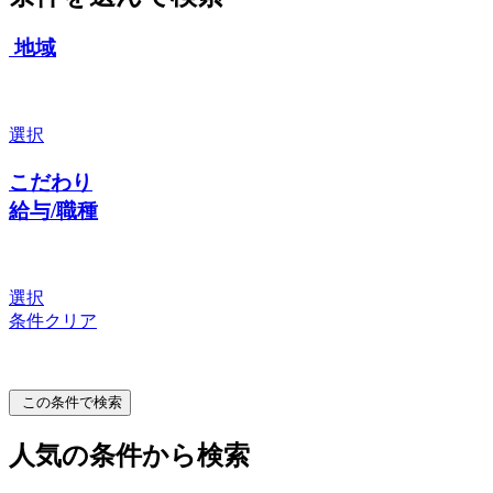
地域
選択
こだわり
給与/職種
選択
条件クリア
この条件で検索
人気の条件から検索