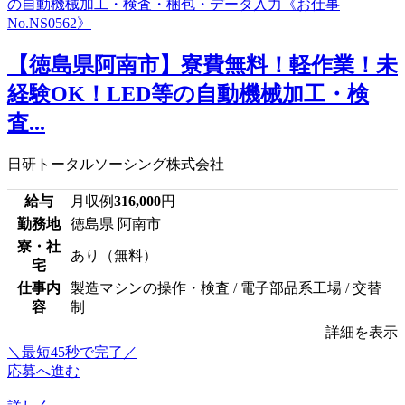
【徳島県阿南市】寮費無料！軽作業！未
経験OK！LED等の自動機械加工・検
査...
日研トータルソーシング株式会社
給与
月収例
316,000
円
勤務地
徳島県 阿南市
寮・社
あり（無料）
宅
仕事内
製造マシンの操作・検査 / 電子部品系工場 / 交替
容
制
詳細を表示
＼最短45秒で完了／
応募へ進む