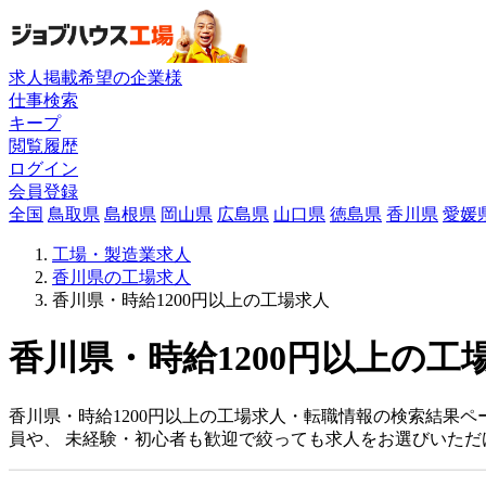
求人掲載希望の企業様
仕事検索
キープ
閲覧履歴
ログイン
会員登録
全国
鳥取県
島根県
岡山県
広島県
山口県
徳島県
香川県
愛媛
工場・製造業求人
香川県の工場求人
香川県・時給1200円以上の工場求人
香川県・時給1200円以上の工
香川県・時給1200円以上の工場求人・転職情報の検索結果
員や、 未経験・初心者も歓迎で絞っても求人をお選びいただ