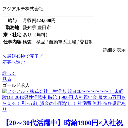
フジアルテ株式会社
給与
月収例
424,000
円
勤務地
愛知県 豊田市
寮・社宅
あり（無料）
仕事内容
検査・検品 / 自動車系工場 / 交替制
詳細を表示
＼最短45秒で完了／
応募へ進む
詳しく
見る
ゴールド求人
【20～30代活躍中】時給1900円×入社祝