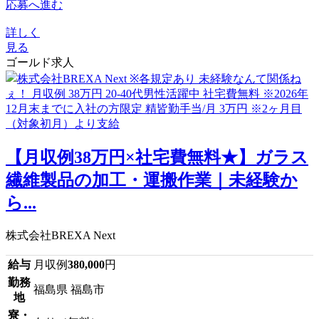
応募へ進む
詳しく
見る
ゴールド求人
【月収例38万円×社宅費無料★】ガラス
繊維製品の加工・運搬作業｜未経験か
ら...
株式会社BREXA Next
給与
月収例
380,000
円
勤務
福島県 福島市
地
寮・