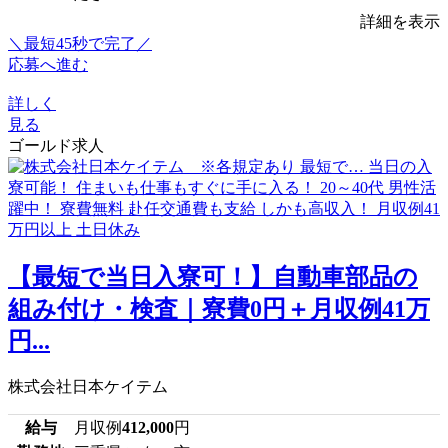
詳細を表示
＼最短45秒で完了／
応募へ進む
詳しく
見る
ゴールド求人
【最短で当日入寮可！】自動車部品の
組み付け・検査｜寮費0円＋月収例41万
円...
株式会社日本ケイテム
給与
月収例
412,000
円