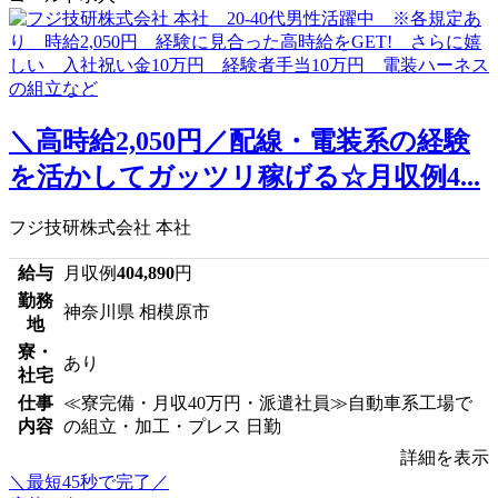
＼高時給2,050円／配線・電装系の経験
を活かしてガッツリ稼げる☆月収例4...
フジ技研株式会社 本社
給与
月収例
404,890
円
勤務
神奈川県 相模原市
地
寮・
あり
社宅
仕事
≪寮完備・月収40万円・派遣社員≫自動車系工場で
内容
の組立・加工・プレス 日勤
詳細を表示
＼最短45秒で完了／