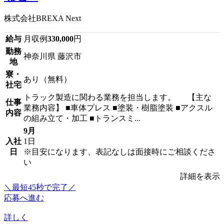
株式会社BREXA Next
給与
月収例
330,000
円
勤務
神奈川県 藤沢市
地
寮・
あり（無料）
社宅
トラック製造に関わる業務を担当します。 【主な
仕事
業務内容】 ■車体プレス ■塗装・樹脂塗装 ■アクスル
内容
の組み立て・加工 ■トランスミ...
9月
入社
1日
日
※目安になります、表記なしは面接時にご相談くださ
い
詳細を表示
＼最短45秒で完了／
応募へ進む
詳しく