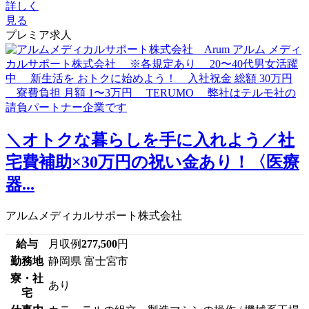
詳しく
見る
プレミア求人
＼オトクな暮らしを手に入れよう／社
宅費補助×30万円の祝い金あり！〈医療
器...
アルムメディカルサポート株式会社
給与
月収例
277,500
円
勤務地
静岡県 富士宮市
寮・社
あり
宅