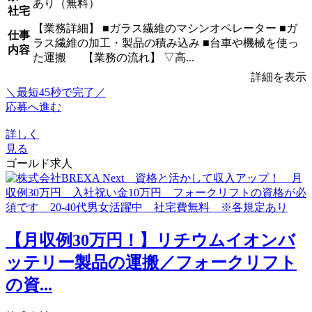
あり（無料）
社宅
【業務詳細】 ■ガラス繊維のマシンオペレーター ■ガ
仕事
ラス繊維の加工・製品の積み込み ■台車や機械を使っ
内容
た運搬 【業務の流れ】 ▽高...
詳細を表示
＼最短45秒で完了／
応募へ進む
詳しく
見る
ゴールド求人
【月収例30万円！】リチウムイオンバ
ッテリー製品の運搬／フォークリフト
の資...