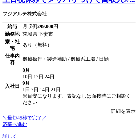
フジアルテ株式会社
給与
月収例
299,000
円
勤務地
茨城県 下妻市
寮・社
あり（無料）
宅
仕事内
機械操作・製造補助 / 機械系工場 / 日勤
容
8月
10日
17日
24日
9月
入社日
1日
7日
14日
21日
※目安になります、表記なしは面接時にご相談く
ださい
詳細を表示
＼最短45秒で完了／
応募へ進む
詳しく