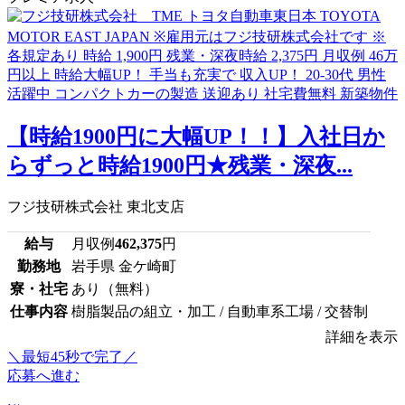
【時給1900円に大幅UP！！】入社日か
らずっと時給1900円★残業・深夜...
フジ技研株式会社 東北支店
給与
月収例
462,375
円
勤務地
岩手県 金ケ崎町
寮・社宅
あり（無料）
仕事内容
樹脂製品の組立・加工 / 自動車系工場 / 交替制
詳細を表示
＼最短45秒で完了／
応募へ進む