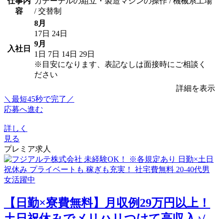
仕事内
カテーテルの組立・製造マシンの操作 / 機械系工場
容
/ 交替制
8月
17日
24日
9月
入社日
1日
7日
14日
29日
※目安になります、表記なしは面接時にご相談く
ださい
詳細を表示
＼最短45秒で完了／
応募へ進む
詳しく
見る
プレミア求人
【日勤×寮費無料】月収例29万円以上！
土日祝休みでメリハリつけて高収入♪/...