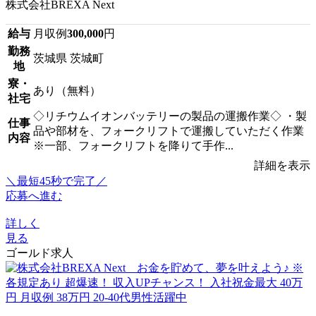
株式会社BREXA Next
給与
月収例
300,000
円
勤務
茨城県 茨城町
地
寮・
あり（無料）
社宅
◇リチウムイオンバッテリーの製品の運搬作業◇ ・製
仕事
品や部材を、フォークリフトで運搬していただく作業
内容
※一部、フォークリフトを降りて手作...
詳細を表示
＼最短45秒で完了／
応募へ進む
詳しく
見る
ゴールド求人