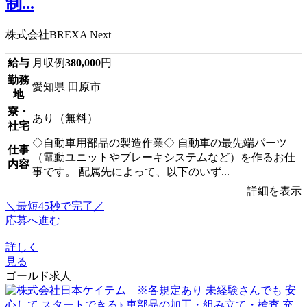
制...
株式会社BREXA Next
給与
月収例
380,000
円
勤務
愛知県 田原市
地
寮・
あり（無料）
社宅
◇自動車用部品の製造作業◇ 自動車の最先端パーツ
仕事
（電動ユニットやブレーキシステムなど）を作るお仕
内容
事です。 配属先によって、以下のいず...
詳細を表示
＼最短45秒で完了／
応募へ進む
詳しく
見る
ゴールド求人