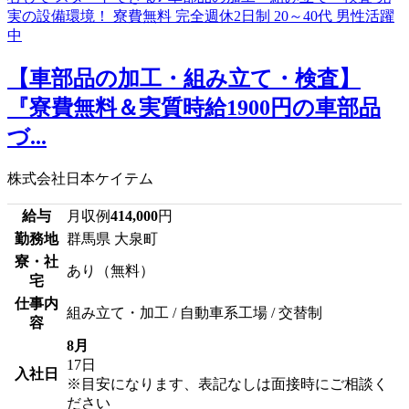
【車部品の加工・組み立て・検査】
『寮費無料＆実質時給1900円の車部品
づ...
株式会社日本ケイテム
給与
月収例
414,000
円
勤務地
群馬県 大泉町
寮・社
あり（無料）
宅
仕事内
組み立て・加工 / 自動車系工場 / 交替制
容
8月
17日
入社日
※目安になります、表記なしは面接時にご相談く
ださい