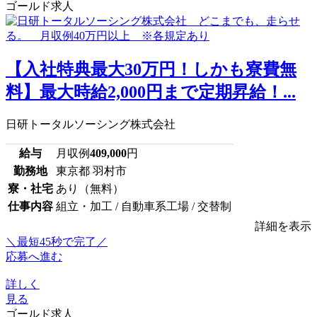
ゴールド求人
【入社特典最大30万円！しかも寮費無
料】最大時給2,000円まで定期昇給！...
日研トータルソーシング株式会社
給与
月収例
409,000
円
勤務地
東京都 羽村市
寮・社宅
あり（無料）
仕事内容
組立・加工 / 自動車系工場 / 交替制
詳細を表示
＼最短45秒で完了／
応募へ進む
詳しく
見る
ゴールド求人