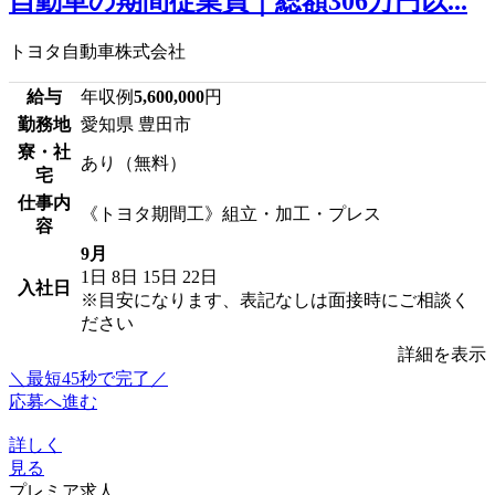
自動車の期間従業員｜総額306万円以...
トヨタ自動車株式会社
給与
年収例
5,600,000
円
勤務地
愛知県 豊田市
寮・社
あり（無料）
宅
仕事内
《トヨタ期間工》組立・加工・プレス
容
9月
1日
8日
15日
22日
入社日
※目安になります、表記なしは面接時にご相談く
ださい
詳細を表示
＼最短45秒で完了／
応募へ進む
詳しく
見る
プレミア求人