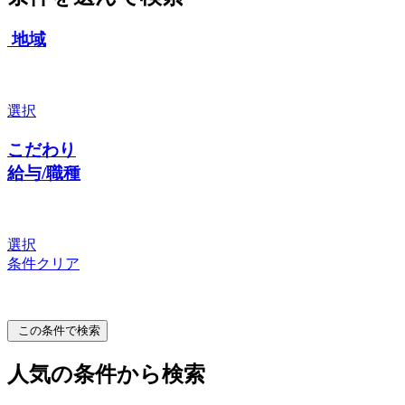
地域
選択
こだわり
給与/職種
選択
条件クリア
この条件で検索
人気の条件から検索