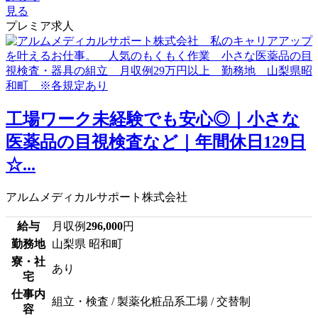
見る
プレミア求人
工場ワーク未経験でも安心◎｜小さな
医薬品の目視検査など｜年間休日129日
☆...
アルムメディカルサポート株式会社
給与
月収例
296,000
円
勤務地
山梨県 昭和町
寮・社
あり
宅
仕事内
組立・検査 / 製薬化粧品系工場 / 交替制
容