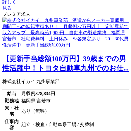
詳しく
見る
プレミア求人
【更新手当総額100万円】39歳までの男
性活躍中！トヨタ自動車九州でのお仕...
株式会社イカイ 九州事業部
給与
月収例
378,834
円
勤務地
福岡県 宮若市
寮・社
あり（無料）
宅
仕事内
組立・検査 / 自動車系工場 / 交替制
容