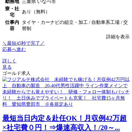
勤務地
三重県 いなべ市
寮・社
あり（無料）
宅
仕事内
タイヤ・カーナビの組立・加工 / 自動車系工場 / 交
容
替制
詳細を表示
＼最短45秒で完了／
応募へ進む
詳しく
見る
ゴールド求人
最短当日内定＆赴任OK！月収例42万超
×社宅費０円！⇒爆速高収入！/20～...