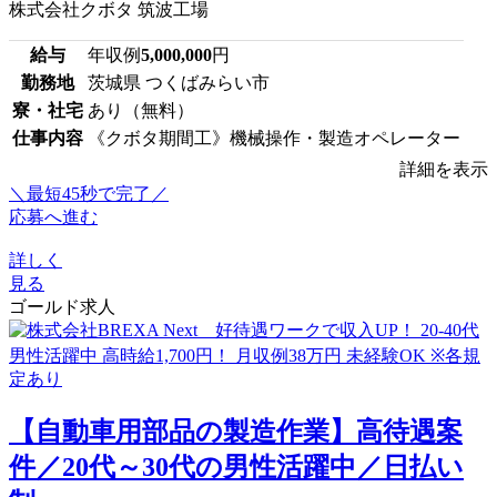
株式会社クボタ 筑波工場
給与
年収例
5,000,000
円
勤務地
茨城県 つくばみらい市
寮・社宅
あり（無料）
仕事内容
《クボタ期間工》機械操作・製造オペレーター
詳細を表示
＼最短45秒で完了／
応募へ進む
詳しく
見る
ゴールド求人
【自動車用部品の製造作業】高待遇案
件／20代～30代の男性活躍中／日払い