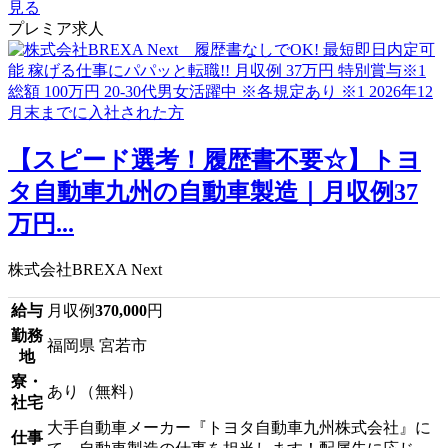
見る
プレミア求人
【スピード選考！履歴書不要☆】トヨ
タ自動車九州の自動車製造｜月収例37
万円...
株式会社BREXA Next
給与
月収例
370,000
円
勤務
福岡県 宮若市
地
寮・
あり（無料）
社宅
大手自動車メーカー『トヨタ自動車九州株式会社』に
仕事