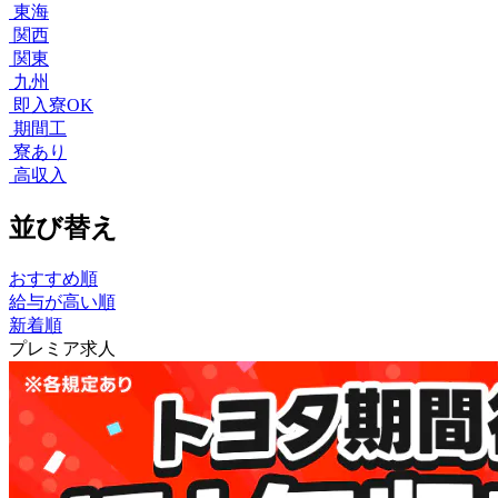
東海
関西
関東
九州
即入寮OK
期間工
寮あり
高収入
並び替え
おすすめ順
給与が高い順
新着順
プレミア求人