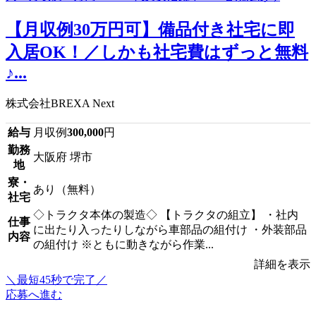
【月収例30万円可】備品付き社宅に即
入居OK！／しかも社宅費はずっと無料
♪...
株式会社BREXA Next
給与
月収例
300,000
円
勤務
大阪府 堺市
地
寮・
あり（無料）
社宅
◇トラクタ本体の製造◇ 【トラクタの組立】 ・社内
仕事
に出たり入ったりしながら車部品の組付け ・外装部品
内容
の組付け ※ともに動きながら作業...
詳細を表示
＼最短45秒で完了／
応募へ進む