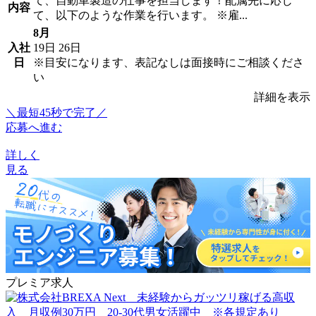
て、自動車製造の仕事を担当します！配属先に応じ
内容
て、以下のような作業を行います。 ※雇...
8月
入社
19日
26日
日
※目安になります、表記なしは面接時にご相談くださ
い
詳細を表示
＼最短45秒で完了／
応募へ進む
詳しく
見る
プレミア求人