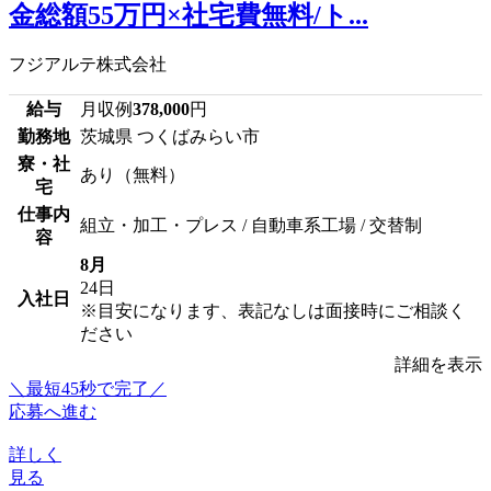
金総額55万円×社宅費無料/ト...
フジアルテ株式会社
給与
月収例
378,000
円
勤務地
茨城県 つくばみらい市
寮・社
あり（無料）
宅
仕事内
組立・加工・プレス / 自動車系工場 / 交替制
容
8月
24日
入社日
※目安になります、表記なしは面接時にご相談く
ださい
詳細を表示
＼最短45秒で完了／
応募へ進む
詳しく
見る