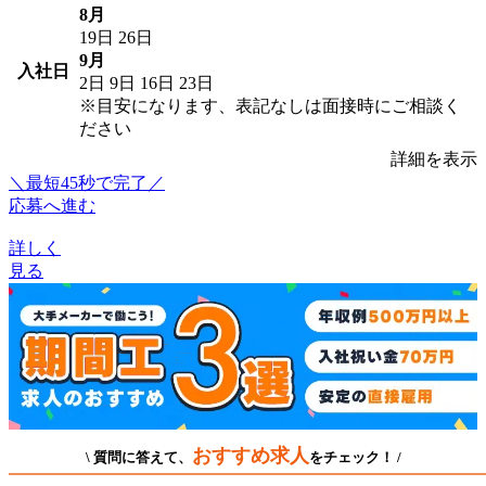
8月
19日
26日
9月
入社日
2日
9日
16日
23日
※目安になります、表記なしは面接時にご相談く
ださい
詳細を表示
＼最短45秒で完了／
応募へ進む
詳しく
見る
おすすめ求人
\ 質問に答えて、
をチェック！ /