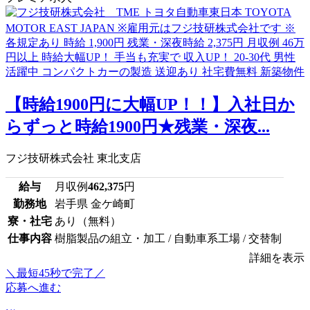
【時給1900円に大幅UP！！】入社日か
らずっと時給1900円★残業・深夜...
フジ技研株式会社 東北支店
給与
月収例
462,375
円
勤務地
岩手県 金ケ崎町
寮・社宅
あり（無料）
仕事内容
樹脂製品の組立・加工 / 自動車系工場 / 交替制
詳細を表示
＼最短45秒で完了／
応募へ進む