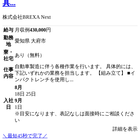
具...
株式会社BREXA Next
給与
月収例
430,000
円
勤務
愛知県 大府市
地
寮・
あり（無料）
社宅
自動車製造に伴う各種作業を行います。 具体的には、
仕事
下記いずれかの業務を担当します。 【組み立て】 ■イ
内容
ンパクトレンチを使用し...
8月
18日
25日
入社
9月
日
1日
※目安になります、表記なしは面接時にご相談くださ
い
詳細を表示
＼最短45秒で完了／