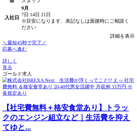
容
スタッフ
9月
7日
14日
21日
入社日
※目安になります、表記なしは面接時にご相談く
ださい
詳細を表示
＼最短45秒で完了／
応募へ進む
詳しく
見る
ゴールド求人
【社宅費無料＋格安食堂あり】トラッ
クのエンジン組立など｜生活費を抑え
てゆと...