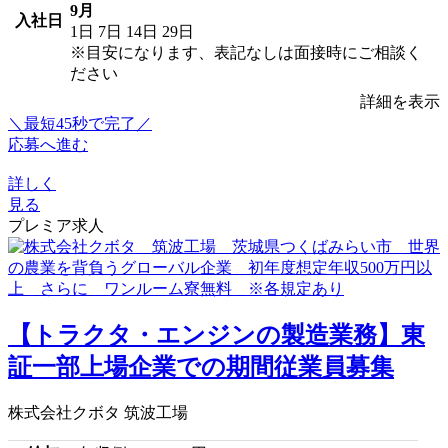
9月
入社日
1日
7日
14日
29日
※目安になります、表記なしは面接時にご相談く
ださい
詳細を表示
＼最短45秒で完了／
応募へ進む
詳しく
見る
プレミア求人
【トラクタ・エンジンの製造業務】東
証一部上場企業での期間従業員募集
株式会社クボタ 筑波工場