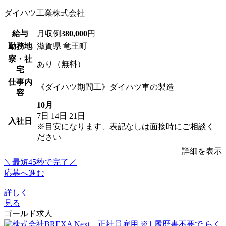
ダイハツ工業株式会社
給与
月収例
380,000
円
勤務地
滋賀県 竜王町
寮・社
あり（無料）
宅
仕事内
《ダイハツ期間工》ダイハツ車の製造
容
10月
7日
14日
21日
入社日
※目安になります、表記なしは面接時にご相談く
ださい
詳細を表示
＼最短45秒で完了／
応募へ進む
詳しく
見る
ゴールド求人