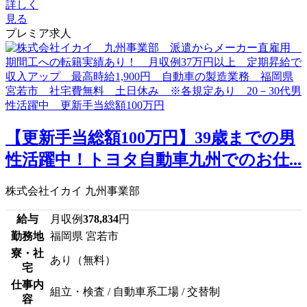
詳しく
見る
プレミア求人
【更新手当総額100万円】39歳までの男
性活躍中！トヨタ自動車九州でのお仕...
株式会社イカイ 九州事業部
給与
月収例
378,834
円
勤務地
福岡県 宮若市
寮・社
あり（無料）
宅
仕事内
組立・検査 / 自動車系工場 / 交替制
容