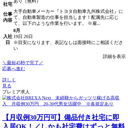
あり（無料）
社宅
大手自動車メーカー『トヨタ自動車九州株式会社』に
仕事
て、自動車製造の仕事を担当します！配属先に応じ
内容
て、以下のような作業を行います。 ※雇...
8月
入社
19日
26日
日
※目安になります、表記なしは面接時にご相談くださ
い
詳細を表示
＼最短45秒で完了／
応募へ進む
詳しく
見る
プレミア求人
【月収例30万円可】備品付き社宅に即
入居OK！／しかも社宅費はずっと無料