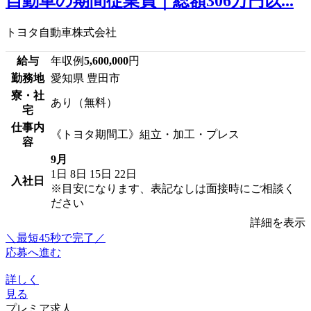
自動車の期間従業員｜総額306万円以...
トヨタ自動車株式会社
給与
年収例
5,600,000
円
勤務地
愛知県 豊田市
寮・社
あり（無料）
宅
仕事内
《トヨタ期間工》組立・加工・プレス
容
9月
1日
8日
15日
22日
入社日
※目安になります、表記なしは面接時にご相談く
ださい
詳細を表示
＼最短45秒で完了／
応募へ進む
詳しく
見る
プレミア求人