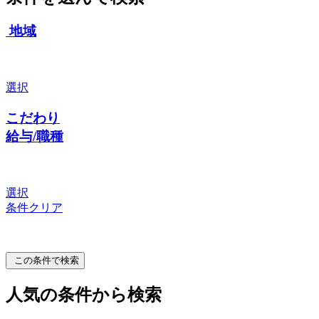
地域
選択
こだわり
給与/職種
選択
条件クリア
この条件で検索
人気の条件から検索