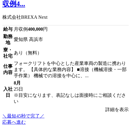
収例4...
株式会社BREXA Next
給与
月収例
400,000
円
勤務
愛知県 高浜市
地
寮・
あり（無料）
社宅
フォークリフトを中心とした産業車両の製造に携わり
仕事
ます。 【具体的な業務内容】 ■溶接（機械溶接・一部
内容
手作業） 機械での溶接を中心に、...
8月
入社
25日
日
※目安になります、表記なしは面接時にご相談くださ
い
詳細を表示
＼最短45秒で完了／
応募へ進む