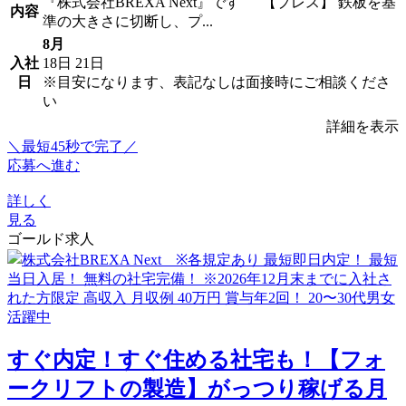
『株式会社BREXA Next』です 【プレス】 鉄板を基
内容
準の大きさに切断し、プ...
8月
入社
18日
21日
日
※目安になります、表記なしは面接時にご相談くださ
い
詳細を表示
＼最短45秒で完了／
応募へ進む
詳しく
見る
ゴールド求人
すぐ内定！すぐ住める社宅も！【フォ
ークリフトの製造】がっつり稼げる月