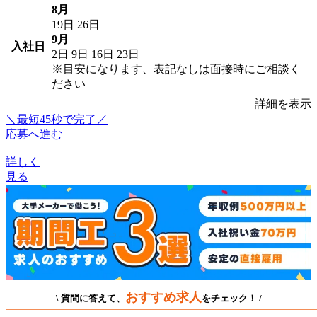
8月
19日
26日
9月
入社日
2日
9日
16日
23日
※目安になります、表記なしは面接時にご相談く
ださい
詳細を表示
＼最短45秒で完了／
応募へ進む
詳しく
見る
おすすめ求人
\ 質問に答えて、
をチェック！ /