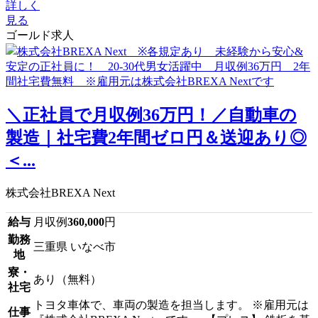
詳しく
見る
ゴールド求人
＼正社員で月収例36万円！／自動車の
製造｜社宅費2年間ゼロ円＆送迎あり◎
＜...
株式会社BREXA Next
給与
月収例
360,000
円
勤務
三重県 いなべ市
地
寮・
あり（無料）
社宅
トヨタ車体で、車両の製造を担当します。 ※雇用元は
仕事