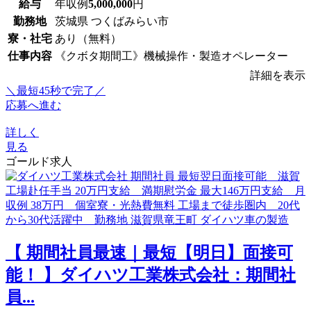
給与
年収例
5,000,000
円
勤務地
茨城県 つくばみらい市
寮・社宅
あり（無料）
仕事内容
《クボタ期間工》機械操作・製造オペレーター
詳細を表示
＼最短45秒で完了／
応募へ進む
詳しく
見る
ゴールド求人
【 期間社員最速｜最短【明日】面接可
能！ 】ダイハツ工業株式会社：期間社
員...