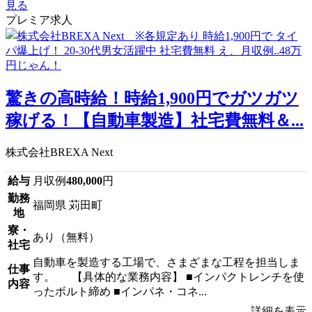
見る
プレミア求人
驚きの高時給！時給1,900円でガツガツ
稼げる！【自動車製造】社宅費無料＆...
株式会社BREXA Next
給与
月収例
480,000
円
勤務
福岡県 苅田町
地
寮・
あり（無料）
社宅
自動車を製造する工場で、さまざまな工程を担当しま
仕事
す。 【具体的な業務内容】 ■インパクトレンチを使
内容
ったボルト締め ■インパネ・コネ...
詳細を表示