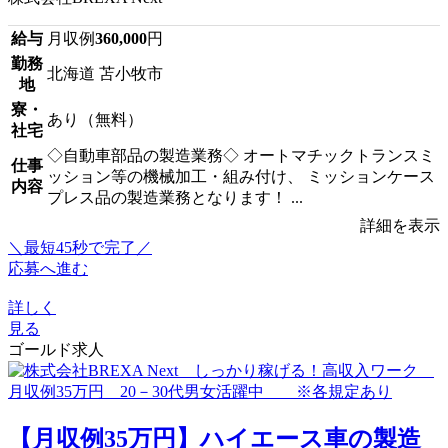
給与
月収例
360,000
円
勤務
北海道 苫小牧市
地
寮・
あり（無料）
社宅
◇自動車部品の製造業務◇ オートマチックトランスミ
仕事
ッション等の機械加工・組み付け、 ミッションケース
内容
プレス品の製造業務となります！ ...
詳細を表示
＼最短45秒で完了／
応募へ進む
詳しく
見る
ゴールド求人
【月収例35万円】ハイエース車の製造