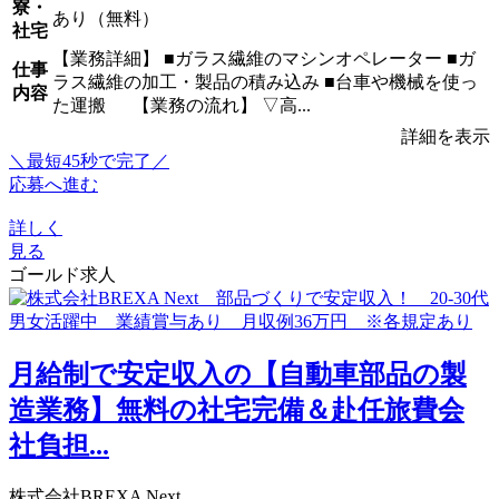
寮・
あり（無料）
社宅
【業務詳細】 ■ガラス繊維のマシンオペレーター ■ガ
仕事
ラス繊維の加工・製品の積み込み ■台車や機械を使っ
内容
た運搬 【業務の流れ】 ▽高...
詳細を表示
＼最短45秒で完了／
応募へ進む
詳しく
見る
ゴールド求人
月給制で安定収入の【自動車部品の製
造業務】無料の社宅完備＆赴任旅費会
社負担...
株式会社BREXA Next