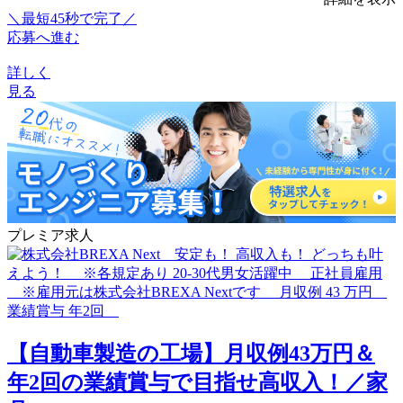
＼最短45秒で完了／
応募へ進む
詳しく
見る
プレミア求人
【自動車製造の工場】月収例43万円＆
年2回の業績賞与で目指せ高収入！／家