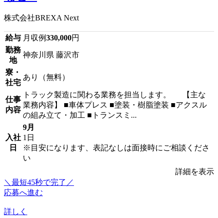
株式会社BREXA Next
給与
月収例
330,000
円
勤務
神奈川県 藤沢市
地
寮・
あり（無料）
社宅
トラック製造に関わる業務を担当します。 【主な
仕事
業務内容】 ■車体プレス ■塗装・樹脂塗装 ■アクスル
内容
の組み立て・加工 ■トランスミ...
9月
入社
1日
日
※目安になります、表記なしは面接時にご相談くださ
い
詳細を表示
＼最短45秒で完了／
応募へ進む
詳しく