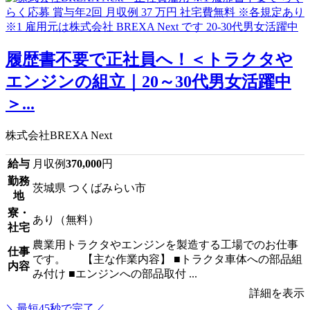
履歴書不要で正社員へ！＜トラクタや
エンジンの組立｜20～30代男女活躍中
＞...
株式会社BREXA Next
給与
月収例
370,000
円
勤務
茨城県 つくばみらい市
地
寮・
あり（無料）
社宅
農業用トラクタやエンジンを製造する工場でのお仕事
仕事
です。 【主な作業内容】 ■トラクタ車体への部品組
内容
み付け ■エンジンへの部品取付 ...
詳細を表示
＼最短45秒で完了／