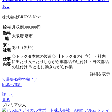
♪...
株式会社BREXA Next
給与
月収例
300,000
円
勤務
大阪府 堺市
地
寮・
あり（無料）
社宅
◇トラクタ本体の製造◇ 【トラクタの組立】 ・社内
仕事
に出たり入ったりしながら車部品の組付け ・外装部品
内容
の組付け ※ともに動きながら作業...
詳細を表示
＼最短45秒で完了／
応募へ進む
詳しく
見る
プレミア求人