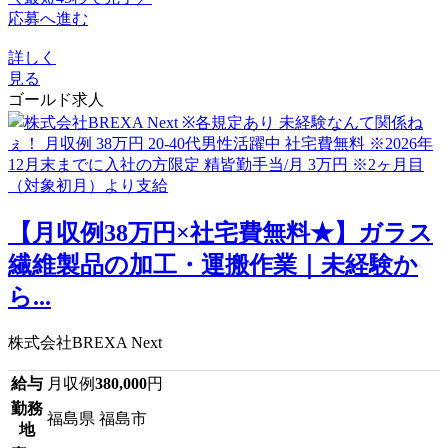
応募へ進む
詳しく
見る
ゴールド求人
【月収例38万円×社宅費無料★】ガラス
繊維製品の加工・運搬作業｜未経験か
ら...
株式会社BREXA Next
給与
月収例
380,000
円
勤務
福島県 福島市
地