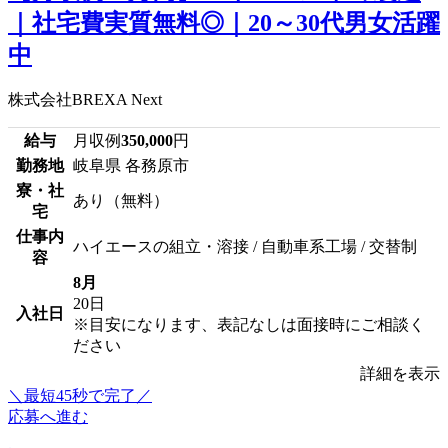
｜社宅費実質無料◎｜20～30代男女活躍
中
株式会社BREXA Next
給与
月収例
350,000
円
勤務地
岐阜県 各務原市
寮・社
あり（無料）
宅
仕事内
ハイエースの組立・溶接 / 自動車系工場 / 交替制
容
8月
20日
入社日
※目安になります、表記なしは面接時にご相談く
ださい
詳細を表示
＼最短45秒で完了／
応募へ進む