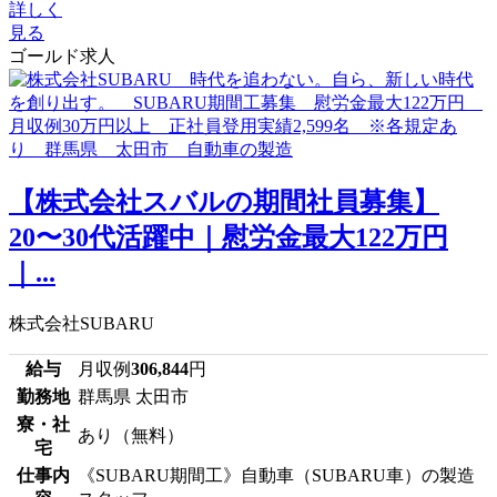
詳しく
見る
ゴールド求人
【株式会社スバルの期間社員募集】
20〜30代活躍中｜慰労金最大122万円
｜...
株式会社SUBARU
給与
月収例
306,844
円
勤務地
群馬県 太田市
寮・社
あり（無料）
宅
仕事内
《SUBARU期間工》自動車（SUBARU車）の製造