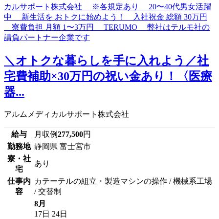
＼オトクな暮らしを手に入れよう／社
宅費補助×30万円の祝い金あり！〈医療
器...
アルムメディカルサポート株式会社
給与
月収例
277,500
円
勤務地
静岡県 富士宮市
寮・社
あり
宅
仕事内
カテーテルの組立・製造マシンの操作 / 機械系工場
容
/ 交替制
8月
17日
24日