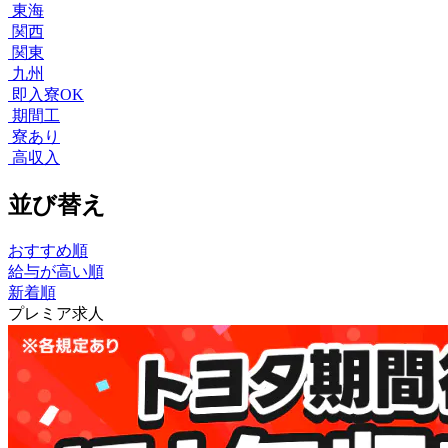
東海
関西
関東
九州
即入寮OK
期間工
寮あり
高収入
並び替え
おすすめ順
給与が高い順
新着順
プレミア求人