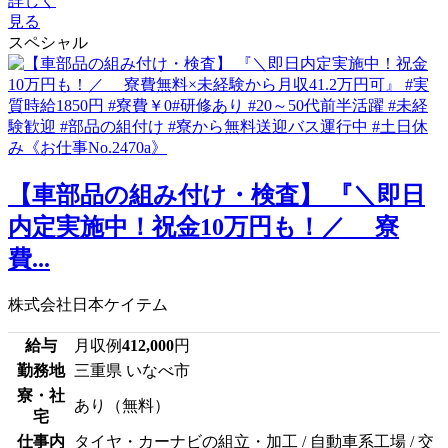
詳しく
見る
スペシャル
【車部品の組み付け・検査】 『＼即日
内定実施中！祝金10万円も！／ 寮
費...
株式会社日本ケイテム
給与
月収例
412,000
円
勤務地
三重県 いなべ市
寮・社
あり（無料）
宅
仕事内
タイヤ・カーナビの組立・加工 / 自動車系工場 / 交