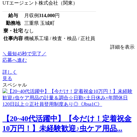
UTエージェント株式会社（関東）
給与
月収例
314,000
円
勤務地
三重県 玉城町
寮・社宅
なし
仕事内容
機械系工場 / 検査・検品 / 正社員
詳細を表示
＼最短45秒で完了／
応募へ進む
詳しく
見る
スペシャル
【20~40代活躍中】【今だけ！定着祝金
10万円！】未経験歓迎♪虫ケア用品...