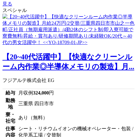
見る
スペシャル
【20~40代活躍中】【快適なクリーンル
ーム内作業◎半導体メモリの製造】月...
フジアルテ株式会社 EG
給与
月収例
324,000
円
勤務
三重県 四日市市
地
寮・
あり（無料）
社宅
仕事
シート・リチウムイオンの機械オペレーター・包装 /
内容
化学系工場 / 交替制