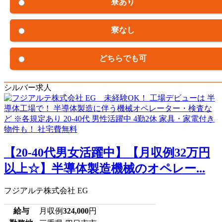
寮あり
寮なし
どちらでも可
シルバー求人
【20-40代男女活躍中】【月収例32万円
以上☆】半導体製造機械のオペレー...
フジアルテ株式会社 EG
給与
月収例
324,000
円