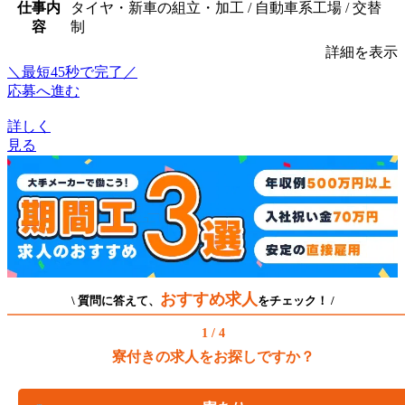
仕事内
タイヤ・新車の組立・加工 / 自動車系工場 / 交替
容
制
詳細を表示
＼最短45秒で完了／
応募へ進む
詳しく
見る
おすすめ求人
\ 質問に答えて、
をチェック！ /
1 / 4
寮付きの求人をお探しですか？