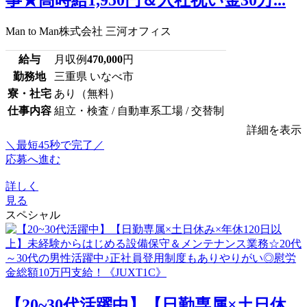
事★高時給1,950円＆入社祝い金30万...
Man to Man株式会社 三河オフィス
給与
月収例
470,000
円
勤務地
三重県 いなべ市
寮・社宅
あり（無料）
仕事内容
組立・検査 / 自動車系工場 / 交替制
詳細を表示
＼最短45秒で完了／
応募へ進む
詳しく
見る
スペシャル
【20~30代活躍中】【日勤専属×土日休