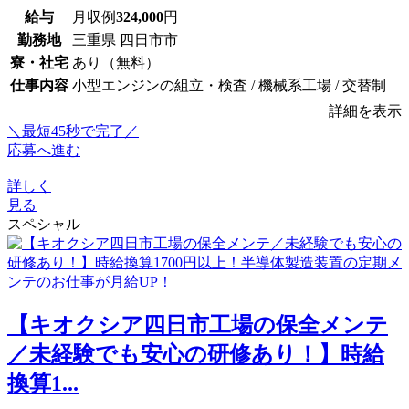
給与
月収例
324,000
円
勤務地
三重県 四日市市
寮・社宅
あり（無料）
仕事内容
小型エンジンの組立・検査 / 機械系工場 / 交替制
詳細を表示
＼最短45秒で完了／
応募へ進む
詳しく
見る
スペシャル
【キオクシア四日市工場の保全メンテ
／未経験でも安心の研修あり！】時給
換算1...