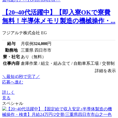
【20~40代活躍中】【即入寮OKで寮費
無料！半導体メモリ製造の機械操作・...
フジアルテ株式会社 EG
給与
月収例
324,000
円
勤務地
三重県 四日市市
寮・社宅
あり（無料）
仕事内容
倉庫作業 / 組立・組み立て / 自動車系工場 / 交替制
詳細を表示
＼最短45秒で完了／
応募へ進む
詳しく
見る
スペシャル