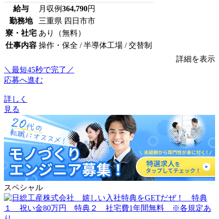
給与
月収例
364,790
円
勤務地
三重県 四日市市
寮・社宅
あり（無料）
仕事内容
操作・保全 / 半導体工場 / 交替制
詳細を表示
＼最短45秒で完了／
応募へ進む
詳しく
見る
スペシャル