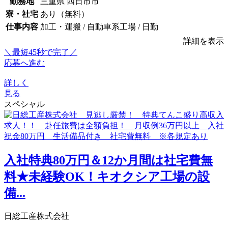
勤務地
三重県 四日市市
寮・社宅
あり（無料）
仕事内容
加工・運搬 / 自動車系工場 / 日勤
詳細を表示
＼最短45秒で完了／
応募へ進む
詳しく
見る
スペシャル
入社特典80万円＆12か月間は社宅費無
料★未経験OK！キオクシア工場の設
備...
日総工産株式会社