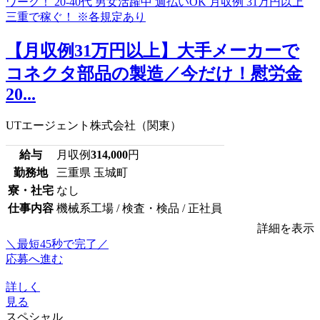
【月収例31万円以上】大手メーカーで
コネクタ部品の製造／今だけ！慰労金
20...
UTエージェント株式会社（関東）
給与
月収例
314,000
円
勤務地
三重県 玉城町
寮・社宅
なし
仕事内容
機械系工場 / 検査・検品 / 正社員
詳細を表示
＼最短45秒で完了／
応募へ進む
詳しく
見る
スペシャル