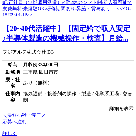
【20~40代活躍中】【固定給で収入安定
♪半導体製造の機械操作・検査】月給...
フジアルテ株式会社 EG
給与
月収例
324,000
円
勤務地
三重県 四日市市
寮・社
あり（無料）
宅
仕事内
換気設備・接着剤の操作・製造 / 化学系工場 / 交替
容
制
詳細を表示
＼最短45秒で完了／
応募へ進む
詳しく