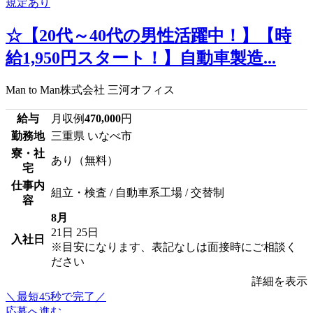
☆【20代～40代の男性活躍中！】【時
給1,950円スタート！】自動車製造...
Man to Man株式会社 三河オフィス
給与
月収例
470,000
円
勤務地
三重県 いなべ市
寮・社
あり（無料）
宅
仕事内
組立・検査 / 自動車系工場 / 交替制
容
8月
21日
25日
入社日
※目安になります、表記なしは面接時にご相談く
ださい
詳細を表示
＼最短45秒で完了／
応募へ進む