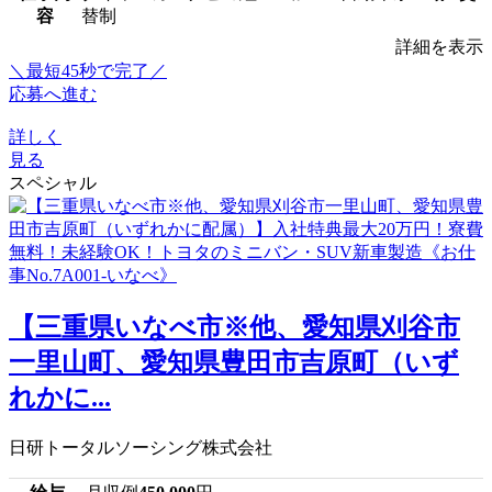
容
替制
詳細を表示
＼最短45秒で完了／
応募へ進む
詳しく
見る
スペシャル
【三重県いなべ市※他、愛知県刈谷市
一里山町、愛知県豊田市吉原町（いず
れかに...
日研トータルソーシング株式会社