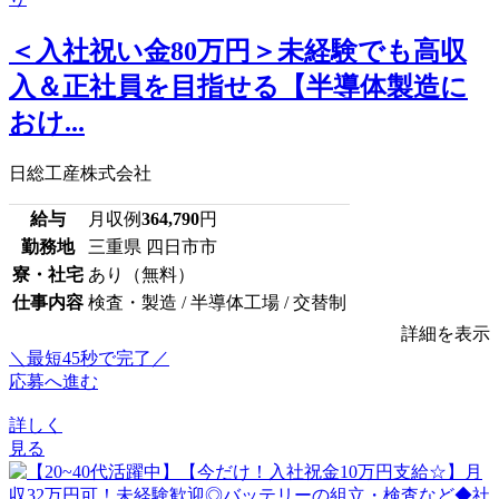
＜入社祝い金80万円＞未経験でも高収
入＆正社員を目指せる【半導体製造に
おけ...
日総工産株式会社
給与
月収例
364,790
円
勤務地
三重県 四日市市
寮・社宅
あり（無料）
仕事内容
検査・製造 / 半導体工場 / 交替制
詳細を表示
＼最短45秒で完了／
応募へ進む
詳しく
見る