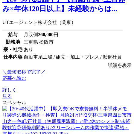
み×年休120日以上】未経験からは...
UTエージェント株式会社（関東）
給与
月収例
260,000
円
勤務地
三重県 松阪市
寮・社宅
あり
仕事内容
自動車系工場 / 組立・加工・プレス / 派遣社員
詳細を表示
＼最短45秒で完了／
応募へ進む
詳しく
見る
スペシャル