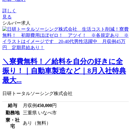
詳しく
見る
シルバー求人
＼寮費無料！／給料を自分の好きに全
振り！｜自動車製造など｜8月入社特典
最大...
日研トータルソーシング株式会社
給与
月収例
450,000
円
勤務地
三重県 いなべ市
寮・社
あり（無料）
宅