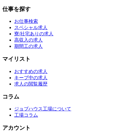
仕事を探す
お仕事検索
スペシャル求人
寮/社宅ありの求人
高収入の求人
期間工の求人
マイリスト
おすすめの求人
キープ中の求人
求人の閲覧履歴
コラム
ジョブハウス工場について
工場コラム
アカウント