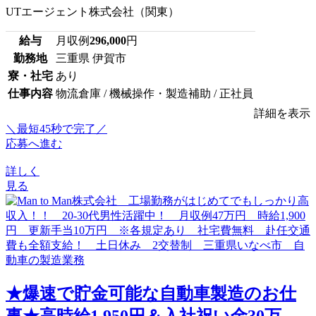
UTエージェント株式会社（関東）
給与
月収例
296,000
円
勤務地
三重県 伊賀市
寮・社宅
あり
仕事内容
物流倉庫 / 機械操作・製造補助 / 正社員
詳細を表示
＼最短45秒で完了／
応募へ進む
詳しく
見る
★爆速で貯金可能な自動車製造のお仕