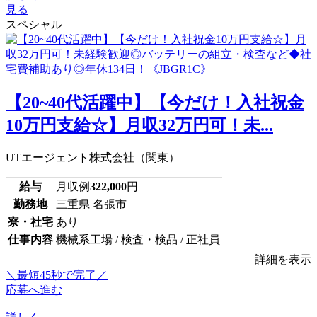
見る
スペシャル
【20~40代活躍中】【今だけ！入社祝金
10万円支給☆】月収32万円可！未...
UTエージェント株式会社（関東）
給与
月収例
322,000
円
勤務地
三重県 名張市
寮・社宅
あり
仕事内容
機械系工場 / 検査・検品 / 正社員
詳細を表示
＼最短45秒で完了／
応募へ進む