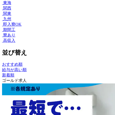
東海
関西
関東
九州
即入寮OK
期間工
寮あり
高収入
並び替え
おすすめ順
給与が高い順
新着順
ゴールド求人