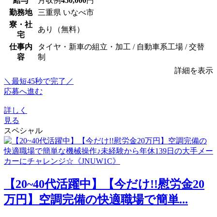
給与
月収例
450,000
円
勤務地
三重県 いなべ市
寮・社
あり（無料）
宅
仕事内
タイヤ・新車の組立・加工 / 自動車系工場 / 交替
容
制
詳細を表示
＼最短45秒で完了／
応募へ進む
詳しく
見る
スペシャル
【20~40代活躍中】【今だけ!!慰労金20
万円】空調完備の快適職場で簡単...