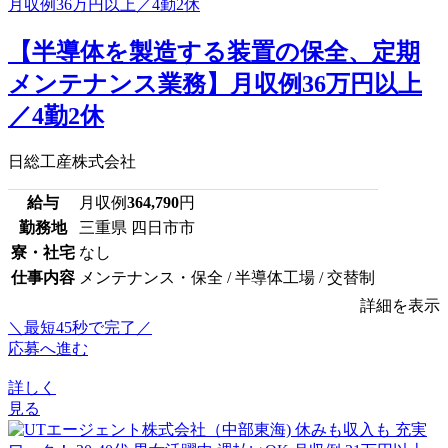
【半導体を製造する装置の保全、定期
メンテナンス業務】月収例36万円以上
／4勤2休
日総工産株式会社
給与
月収例
364,790
円
勤務地
三重県 四日市市
寮・社宅
なし
仕事内容
メンテナンス・保全 / 半導体工場 / 交替制
詳細を表示
＼最短45秒で完了／
応募へ進む
詳しく
見る