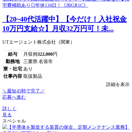
【20~40代活躍中】【今だけ！入社祝金
10万円支給☆】月収32万円可！未...
UTエージェント株式会社（関東）
給与
月収例
322,000
円
勤務地
三重県 名張市
寮・社宅
あり
仕事内容
取扱製品
詳細を表示
＼最短45秒で完了／
応募へ進む
詳しく
見る
スペシャル