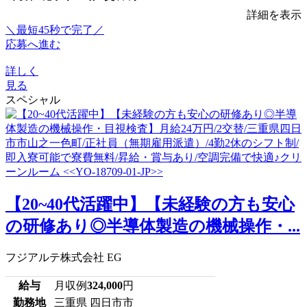
詳細を表示
＼最短45秒で完了／
応募へ進む
詳しく
見る
スペシャル
【20~40代活躍中】【未経験の方も安心
の研修あり◎半導体製造の機械操作・...
フジアルテ株式会社 EG
給与
月収例
324,000
円
勤務地
三重県 四日市市