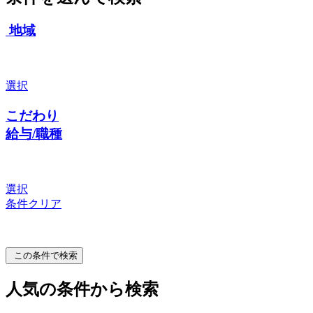
地域
選択
こだわり
給与/職種
選択
条件クリア
この条件で検索
人気の条件から検索