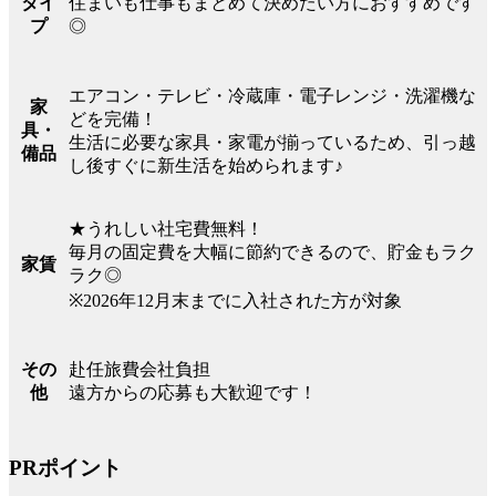
住まいも仕事もまとめて決めたい方におすすめです
タイ
◎
プ
エアコン・テレビ・冷蔵庫・電子レンジ・洗濯機な
家
どを完備！
具・
生活に必要な家具・家電が揃っているため、引っ越
備品
し後すぐに新生活を始められます♪
★うれしい社宅費無料！
毎月の固定費を大幅に節約できるので、貯金もラク
家賃
ラク◎
※2026年12月末までに入社された方が対象
赴任旅費会社負担
その
遠方からの応募も大歓迎です！
他
PRポイント