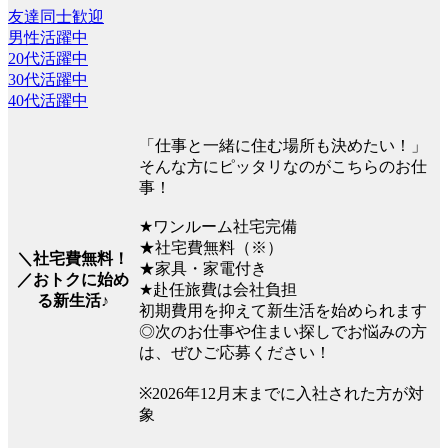
友達同士歓迎
男性活躍中
20代活躍中
30代活躍中
40代活躍中
「仕事と一緒に住む場所も決めたい！」
そんな方にピッタリなのがこちらのお仕
事！
★ワンルーム社宅完備
★社宅費無料（※）
＼社宅費無料！
★家具・家電付き
／おトクに始め
★赴任旅費は会社負担
る新生活♪
初期費用を抑えて新生活を始められます
◎次のお仕事や住まい探しでお悩みの方
は、ぜひご応募ください！
※2026年12月末までに入社された方が対
象