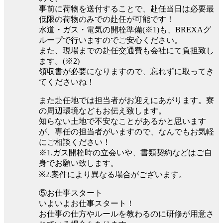
事前に荷物を送付することで、赴任当日は必要最
低限の荷物のみでの赴任が可能です！
水道・ガス・電気の開栓準備(※1)も、BREXAグ
ループで行いますのでご安心ください。
また、現場までの赴任交通費も会社にて負担致し
ます。(※2)
領収書が必要になりますので、忘れずに取ってき
てくださいね！
また赴任地では担当者がお迎えにあがります。寮
の周辺環境などもお伝え致します。
知らない土地で不安なことがあるかと思います
が、専任の担当者がいますので、なんでもお気軽
にご相談ください！
※1.ガス開栓時の立会いや、書類契約などはご自
身でお願い致します。
※2.案件により異なる場合がございます。
⑤お仕事スタート
いよいよお仕事スタート！
お仕事の仕方やルールを教わるのに研修が用意さ