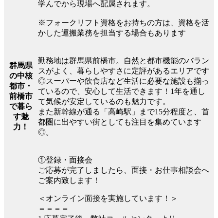
学んでから現場へ配属されます。
※フォークリフト資格をお持ちの方は、資格を活
かした運搬業務を担当する場合もあります
勤務地は群馬県前橋市。自然と都市機能のバラン
群馬県
スがよく、暮らしやすさに定評があるエリアです
の中核
◎スーパーや飲食店など生活に必要な施設も揃っ
都市・
ているので、安心して生活できます！1年を通し
前橋市
て気候が安定しているのも魅力です。
で暮ら
また新幹線が通る「高崎駅」まで15分程度と、首
す魅
都圏に出やすい街としても注目を集めています
力！
◎。
①登録・面接会
ご応募が完了しましたら、面接・お仕事相談会へ
ご案内致します！
＜オンライン面接を実施しています！＞
＝＝＝＝