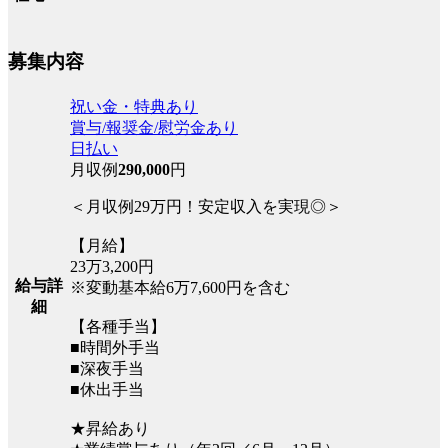
募集内容
祝い金・特典あり
賞与/報奨金/慰労金あり
日払い
月収例
290,000
円
＜月収例29万円！安定収入を実現◎＞
【月給】
23万3,200円
給与詳
※変動基本給6万7,600円を含む
細
【各種手当】
■時間外手当
■深夜手当
■休出手当
★昇給あり