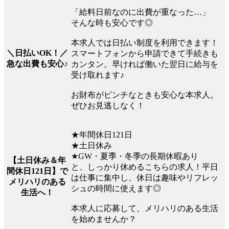
「給料日前なのに出費が重なった…」
そんな時も安心です◎
本求人では日払い制度を利用できます！
＼日払いOK！／
スマートフォンから申請できて手続きも
急な出費も安心♪
カンタン。早ければ働いた翌日に給与を
受け取れます♪
お財布がピンチなときも安心な本求人。
ぜひお見逃しなく！
★年間休日121日
★土日休み
★GW・夏季・冬季の長期休暇あり
【土日休み＆年
と、しっかり休めるこちらの求人！平日
間休日121日】で
は仕事に集中し、休日は趣味やリフレッ
メリハリのある
シュの時間に使えます◎
生活へ！
本求人に応募して、メリハリのある生活
を始めませんか？