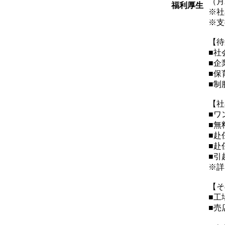
（月
福利厚生
※社
※支
【待
■社
■企
■保
■制
【社
■ワ
■無
■赴
■赴
■引
※詳
【そ
■工
■売