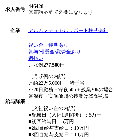
446428
求人番号
※電話応募で必要になります。
アルムメディカルサポート株式会社
企業
祝い金・特典あり
賞与/報奨金/慰労金あり
週払い
月収例
277,500
円
【月収例の内訳】
月給22万5,000円＋諸手当
※20日勤務＋深夜50h＋残業20hの場合
※深夜・実働8h超の残業は25％割増
給与詳細
【入社祝い金の内訳】
■配属日（入社1週間後）：5万円
■初回給与日：5万円
■2回目給与支給日：10万円
■3回目給与支給日：10万円