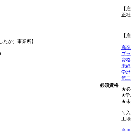
【雇
正社
【雇
したか）事業所】
高卒
0
ブラ
資格
未経
学歴
第二
必須資格
★必
★学
★未
＼入
工場
育児