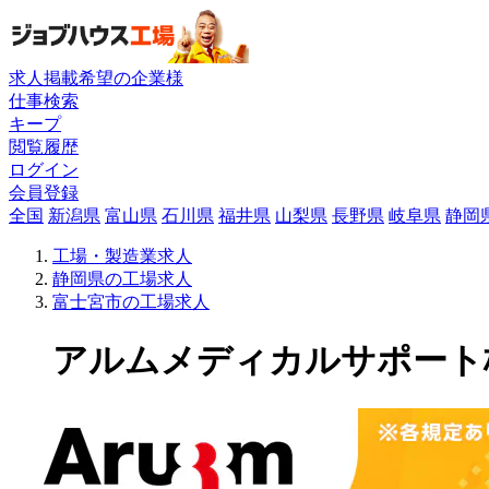
求人掲載希望の企業様
仕事検索
キープ
閲覧履歴
ログイン
会員登録
全国
新潟県
富山県
石川県
福井県
山梨県
長野県
岐阜県
静岡
工場・製造業求人
静岡県の工場求人
富士宮市の工場求人
アルムメディカルサポート株式