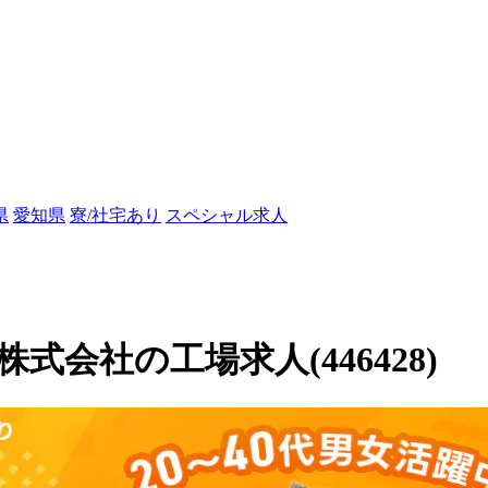
県
愛知県
寮/社宅あり
スペシャル求人
会社の工場求人(446428)