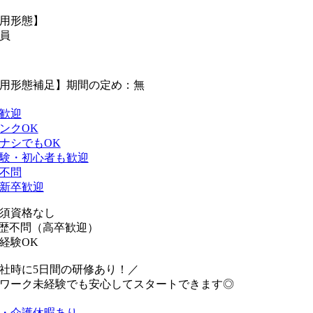
用形態】
員
用形態補足】期間の定め：無
歓迎
ンクOK
ナシでもOK
験・初心者も歓迎
不問
新卒歓迎
須資格なし
歴不問（高卒歓迎）
経験OK
社時に5日間の研修あり！／
ワーク未経験でも安心してスタートできます◎
・介護休暇あり