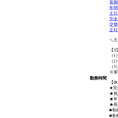
長期
年間
土日
完全
交替
正社
＼土
【3
（1）
（2）
（3）
※実働
勤務時間
【休
★完
★祝
★年
★長
■有
■各