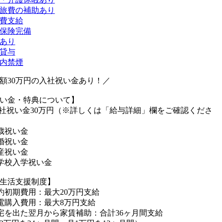
旅費の補助あり
費支給
保険完備
あり
貸与
内禁煙
額30万円の入社祝い金あり！／
い金・特典について】
社祝い金30万円（※詳しくは「給与詳細」欄をご確認くださ
0歳祝い金
婚祝い金
産祝い金
学校入学祝い金
生活支援制度】
約初期費用：最大20万円支給
電購入費用：最大8万円支給
宅を出た翌月から家賃補助：合計36ヶ月間支給