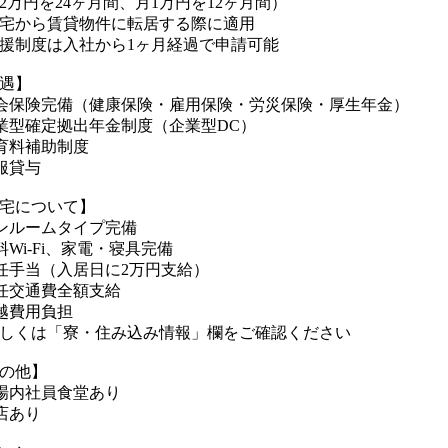
2万円を24ヶ月間、月1万円を12ヶ月間）
宅から賃貸物件に転居する際に適用
援制度は入社から1ヶ月経過で申請可能
遇】
会保険完備（健康保険・雇用保険・労災保険・厚生年金）
業型確定拠出年金制度（企業型DC）
育料補助制度
服貸与
宅について】
ンルームタイプ完備
料Wi-Fi、家電・寝具完備
任手当（入居日に2万円支給）
任交通費全額支給
越費用負担
しくは「寮・住み込み情報」欄をご確認ください
の他】
場内社員食堂あり
店あり