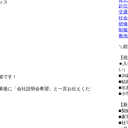
ィス
赴任
交通
社会
研修
制服
敷地
＼総
【祝
★入
い）
■2
能です！
■結
■出
募後に「会社説明会希望」と一言お伝えくだ
■小
【新
■契
■家
■社