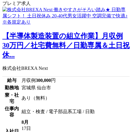
プレミア求人
【半導体製造装置の組立作業】月収例
30万円／社宅費無料／日勤専属＆土日祝
休...
株式会社BREXA Next
給与
月収例
300,000
円
勤務地
宮城県 仙台市
寮・社
あり（無料）
宅
仕事内
組立・検査 / 電子部品系工場 / 日勤
容
8月
17日
入社日