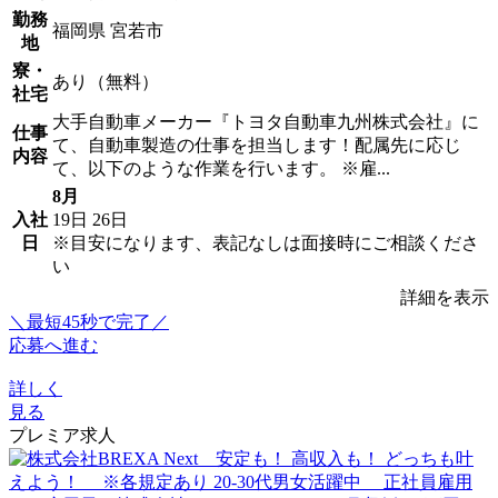
勤務
福岡県 宮若市
地
寮・
あり（無料）
社宅
大手自動車メーカー『トヨタ自動車九州株式会社』に
仕事
て、自動車製造の仕事を担当します！配属先に応じ
内容
て、以下のような作業を行います。 ※雇...
8月
入社
19日
26日
日
※目安になります、表記なしは面接時にご相談くださ
い
詳細を表示
＼最短45秒で完了／
応募へ進む
詳しく
見る
プレミア求人