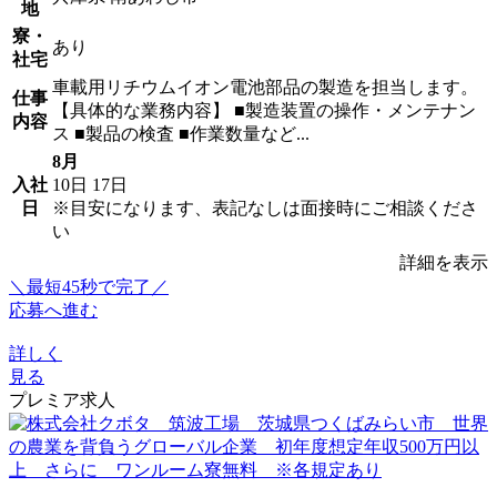
地
寮・
あり
社宅
車載用リチウムイオン電池部品の製造を担当します。
仕事
【具体的な業務内容】 ■製造装置の操作・メンテナン
内容
ス ■製品の検査 ■作業数量など...
8月
入社
10日
17日
日
※目安になります、表記なしは面接時にご相談くださ
い
詳細を表示
＼最短45秒で完了／
応募へ進む
詳しく
見る
プレミア求人