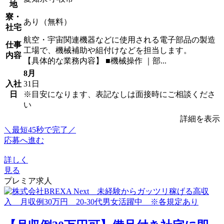
地
寮・
あり（無料）
社宅
航空・宇宙関連機器などに使用される電子部品の製造
仕事
工場で、機械補助や組付けなどを担当します。
内容
【具体的な業務内容】 ■機械操作 ｜部...
8月
入社
31日
日
※目安になります、表記なしは面接時にご相談くださ
い
詳細を表示
＼最短45秒で完了／
応募へ進む
詳しく
見る
プレミア求人