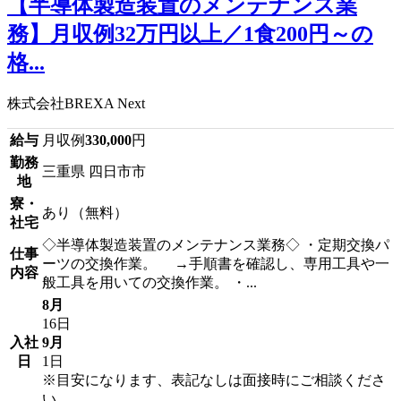
【半導体製造装置のメンテナンス業
務】月収例32万円以上／1食200円～の
格...
株式会社BREXA Next
給与
月収例
330,000
円
勤務
三重県 四日市市
地
寮・
あり（無料）
社宅
◇半導体製造装置のメンテナンス業務◇ ・定期交換パ
仕事
ーツの交換作業。 →手順書を確認し、専用工具や一
内容
般工具を用いての交換作業。 ・...
8月
16日
入社
9月
日
1日
※目安になります、表記なしは面接時にご相談くださ
い