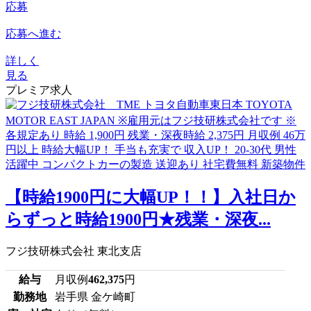
応募
応募へ進む
詳しく
見る
プレミア求人
【時給1900円に大幅UP！！】入社日か
らずっと時給1900円★残業・深夜...
フジ技研株式会社 東北支店
給与
月収例
462,375
円
勤務地
岩手県 金ケ崎町