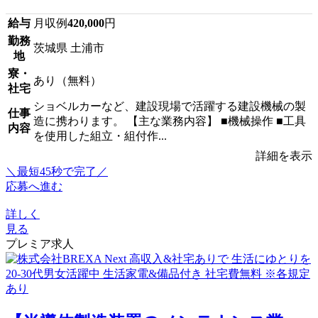
給与
月収例
420,000
円
勤務
茨城県 土浦市
地
寮・
あり（無料）
社宅
ショベルカーなど、建設現場で活躍する建設機械の製
仕事
造に携わります。 【主な業務内容】 ■機械操作 ■工具
内容
を使用した組立・組付作...
詳細を表示
＼最短45秒で完了／
応募へ進む
詳しく
見る
プレミア求人