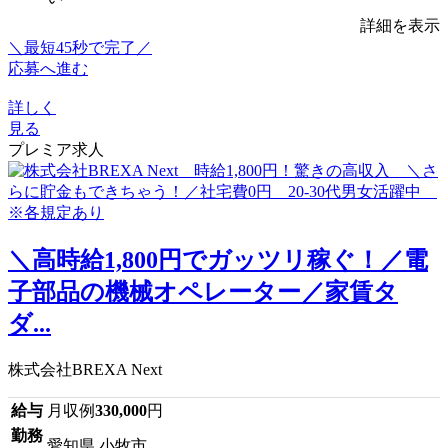
詳細を表示
＼最短45秒で完了／
応募へ進む
詳しく
見る
プレミア求人
＼高時給1,800円でガッツリ稼ぐ！／電
子部品の機械オペレーター／家賃タ
ダ...
株式会社BREXA Next
給与
月収例
330,000
円
勤務
愛知県 小牧市