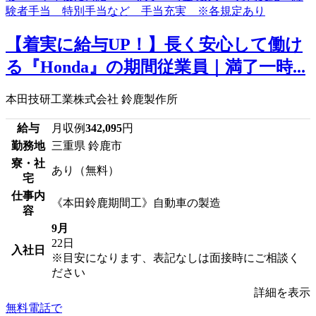
【着実に給与UP！】長く安心して働け
る『Honda』の期間従業員｜満了一時...
本田技研工業株式会社 鈴鹿製作所
給与
月収例
342,095
円
勤務地
三重県 鈴鹿市
寮・社
あり（無料）
宅
仕事内
《本田鈴鹿期間工》自動車の製造
容
9月
22日
入社日
※目安になります、表記なしは面接時にご相談く
ださい
詳細を表示
無料電話で