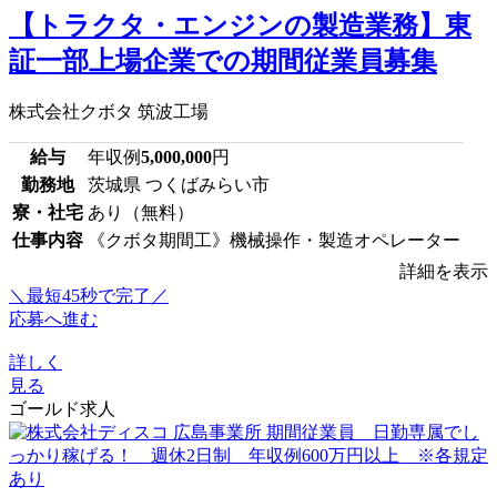
【トラクタ・エンジンの製造業務】東
証一部上場企業での期間従業員募集
株式会社クボタ 筑波工場
給与
年収例
5,000,000
円
勤務地
茨城県 つくばみらい市
寮・社宅
あり（無料）
仕事内容
《クボタ期間工》機械操作・製造オペレーター
詳細を表示
＼最短45秒で完了／
応募へ進む
詳しく
見る
ゴールド求人