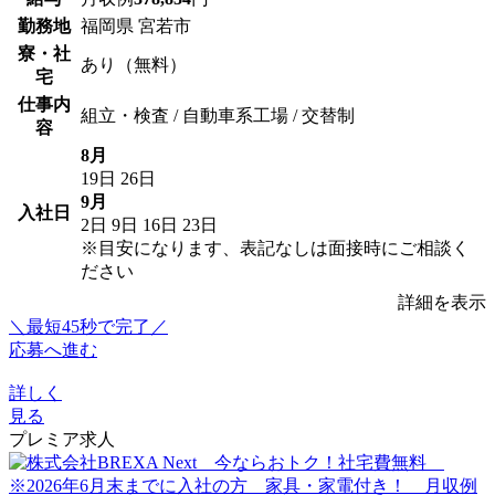
勤務地
福岡県 宮若市
寮・社
あり（無料）
宅
仕事内
組立・検査 / 自動車系工場 / 交替制
容
8月
19日
26日
9月
入社日
2日
9日
16日
23日
※目安になります、表記なしは面接時にご相談く
ださい
詳細を表示
＼最短45秒で完了／
応募へ進む
詳しく
見る
プレミア求人