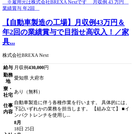
【自動車製造の工場】月収例43万円＆
年2回の業績賞与で目指せ高収入！／家
具...
株式会社BREXA Next
給与
月収例
430,000
円
勤務
愛知県 大府市
地
寮・
あり（無料）
社宅
自動車製造に伴う各種作業を行います。 具体的には、
仕事
下記いずれかの業務を担当します。 【組み立て】 ■イ
内容
ンパクトレンチを使用し...
8月
18日
25日