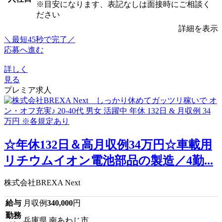
※目安になります、表記なしは面接時にご相談く
ださい
詳細を表示
＼最短45秒で完了／
応募へ進む
詳しく
見る
プレミア求人
☆年休132日＆高月収例34万円☆車載用
リチウムイオン電池部品の製造／4勤...
株式会社BREXA Next
給与
月収例
340,000
円
勤務
兵庫県 南あわじ市