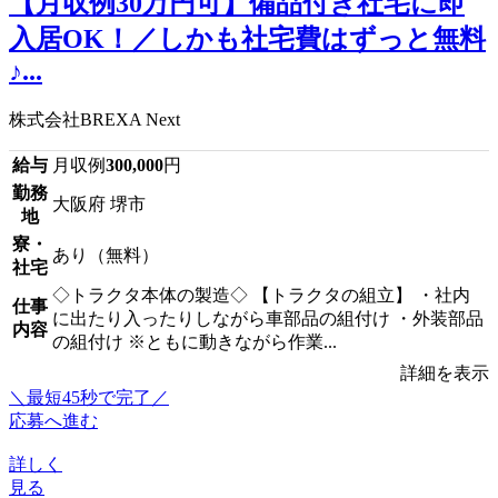
【月収例30万円可】備品付き社宅に即
入居OK！／しかも社宅費はずっと無料
♪...
株式会社BREXA Next
給与
月収例
300,000
円
勤務
大阪府 堺市
地
寮・
あり（無料）
社宅
◇トラクタ本体の製造◇ 【トラクタの組立】 ・社内
仕事
に出たり入ったりしながら車部品の組付け ・外装部品
内容
の組付け ※ともに動きながら作業...
詳細を表示
＼最短45秒で完了／
応募へ進む
詳しく
見る