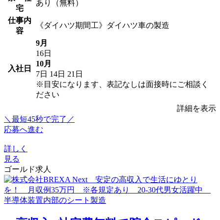
あり（無料）
宅
仕事内
《ダイハツ期間工》ダイハツ車の製造
容
9月
16日
10月
入社日
7日
14日
21日
※目安になります、表記なしは面接時にご相談く
ださい
詳細を表示
＼最短45秒で完了／
応募へ進む
詳しく
見る
ゴールド求人