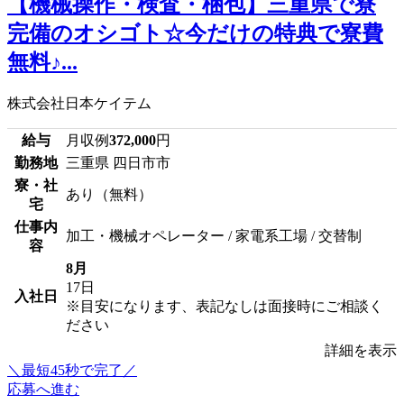
【機械操作・検査・梱包】三重県で寮
完備のオシゴト☆今だけの特典で寮費
無料♪...
株式会社日本ケイテム
給与
月収例
372,000
円
勤務地
三重県 四日市市
寮・社
あり（無料）
宅
仕事内
加工・機械オペレーター / 家電系工場 / 交替制
容
8月
17日
入社日
※目安になります、表記なしは面接時にご相談く
ださい
詳細を表示
＼最短45秒で完了／
応募へ進む