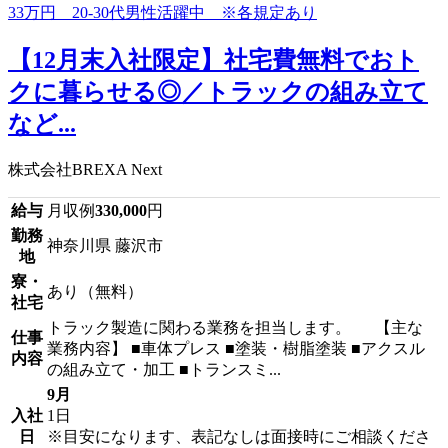
【12月末入社限定】社宅費無料でおト
クに暮らせる◎／トラックの組み立て
など...
株式会社BREXA Next
給与
月収例
330,000
円
勤務
神奈川県 藤沢市
地
寮・
あり（無料）
社宅
トラック製造に関わる業務を担当します。 【主な
仕事
業務内容】 ■車体プレス ■塗装・樹脂塗装 ■アクスル
内容
の組み立て・加工 ■トランスミ...
9月
入社
1日
日
※目安になります、表記なしは面接時にご相談くださ