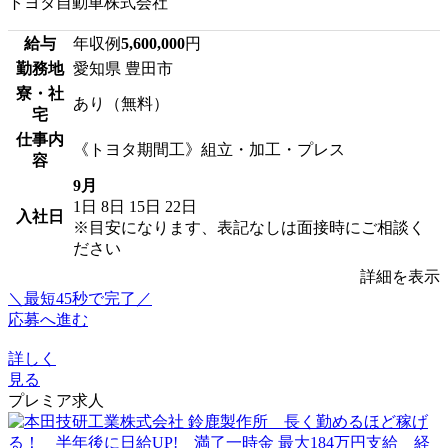
トヨタ自動車株式会社
給与
年収例
5,600,000
円
勤務地
愛知県 豊田市
寮・社
あり（無料）
宅
仕事内
《トヨタ期間工》組立・加工・プレス
容
9月
1日
8日
15日
22日
入社日
※目安になります、表記なしは面接時にご相談く
ださい
詳細を表示
＼最短45秒で完了／
応募へ進む
詳しく
見る
プレミア求人