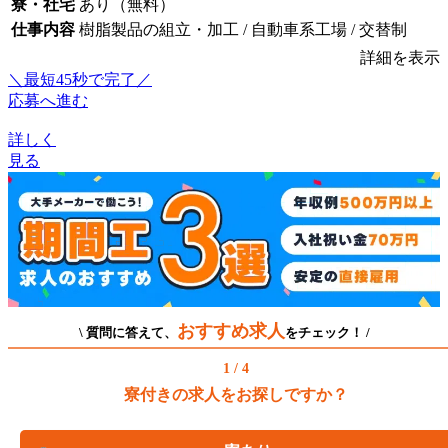
寮・社宅
あり（無料）
仕事内容
樹脂製品の組立・加工 / 自動車系工場 / 交替制
詳細を表示
＼最短45秒で完了／
応募へ進む
詳しく
見る
おすすめ求人
\ 質問に答えて、
をチェック！ /
1 / 4
寮付きの求人をお探しですか？