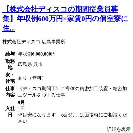
【株式会社ディスコの期間従業員募
集】年収例600万円×家賃0円の個室寮に
住...
株式会社ディスコ 広島事業所
給与
年収例
6,000,000
円
勤務
広島県 呉市
地
寮・
あり（無料）
社宅
仕事
《ディスコ期間工》半導体の精密加工装置・精密加
内容
工ツールをつくる仕事
9月
入社
1日
日
※目安になります、表記なしは面接時にご相談くだ
さい
詳細を表示