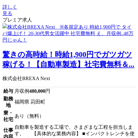
詳しく
見る
プレミア求人
驚きの高時給！時給1,900円でガツガツ
稼げる！【自動車製造】社宅費無料＆...
株式会社BREXA Next
給与
月収例
480,000
円
勤務
福岡県 苅田町
地
寮・
あり（無料）
社宅
自動車を製造する工場で、さまざまな工程を担当しま
仕事
す。 【具体的な業務内容】 ■インパクトレンチを使
内容