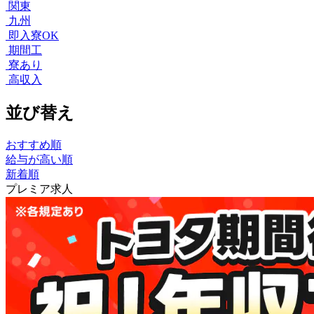
関東
九州
即入寮OK
期間工
寮あり
高収入
並び替え
おすすめ順
給与が高い順
新着順
プレミア求人