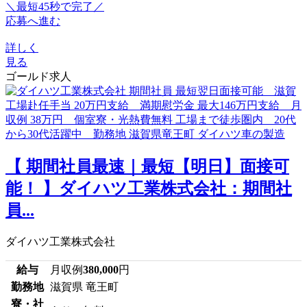
＼最短45秒で完了／
応募へ進む
詳しく
見る
ゴールド求人
【 期間社員最速｜最短【明日】面接可
能！ 】ダイハツ工業株式会社：期間社
員...
ダイハツ工業株式会社
給与
月収例
380,000
円
勤務地
滋賀県 竜王町
寮・社