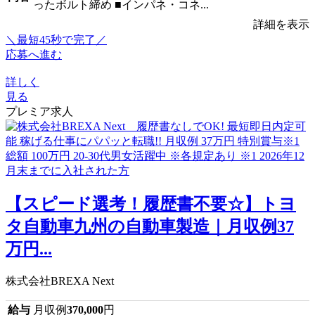
ったボルト締め ■インパネ・コネ...
詳細を表示
＼最短45秒で完了／
応募へ進む
詳しく
見る
プレミア求人
【スピード選考！履歴書不要☆】トヨ
タ自動車九州の自動車製造｜月収例37
万円...
株式会社BREXA Next
給与
月収例
370,000
円