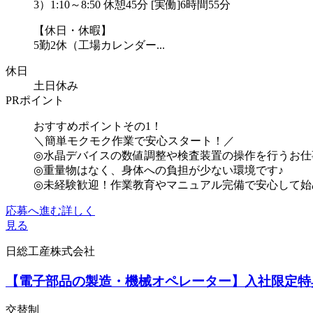
3）1:10～8:50 休憩45分 [実働]6時間55分
【休日・休暇】
5勤2休（工場カレンダー...
休日
土日休み
PRポイント
おすすめポイントその1！
＼簡単モクモク作業で安心スタート！／
◎水晶デバイスの数値調整や検査装置の操作を行うお仕
◎重量物はなく、身体への負担が少ない環境です♪
◎未経験歓迎！作業教育やマニュアル完備で安心して始めら
応募へ進む
詳しく
見る
日総工産株式会社
【電子部品の製造・機械オペレーター】入社限定特典
交替制