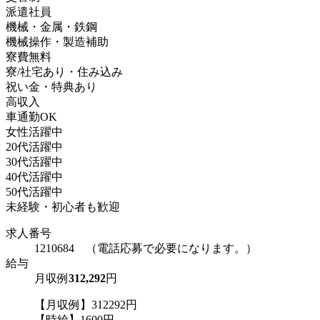
派遣社員
機械・金属・鉄鋼
機械操作・製造補助
寮費無料
寮/社宅あり・住み込み
祝い金・特典あり
高収入
車通勤OK
女性活躍中
20代活躍中
30代活躍中
40代活躍中
50代活躍中
未経験・初心者も歓迎
求人番号
1210684 （電話応募で必要になります。）
給与
月収例
312,292
円
【月収例】312292円
【時給】1600円