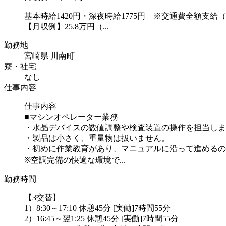
基本時給1420円・深夜時給1775円 ※交通費全額支給
【月収例】25.8万円（...
勤務地
宮崎県 川南町
寮・社宅
なし
仕事内容
仕事内容
■マシンオペレーター業務
・水晶デバイスの数値調整や検査装置の操作を担当しま
・製品は小さく、重量物は扱いません。
・初めに作業教育があり、マニュアルに沿って進めるの
※空調完備の快適な環境で...
勤務時間
【3交替】
1）8:30～17:10 休憩45分 [実働]7時間55分
2）16:45～翌1:25 休憩45分 [実働]7時間55分