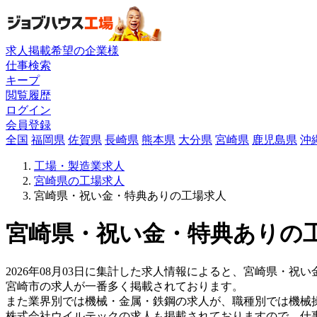
求人掲載希望の企業様
仕事検索
キープ
閲覧履歴
ログイン
会員登録
全国
福岡県
佐賀県
長崎県
熊本県
大分県
宮崎県
鹿児島県
沖
工場・製造業求人
宮崎県の工場求人
宮崎県・祝い金・特典ありの工場求人
宮崎県・祝い金・特典ありの工
2026年08月03日に集計した求人情報によると、宮崎県・祝い
宮崎市の求人が一番多く掲載されております。
また業界別では機械・金属・鉄鋼の求人が、職種別では機械
株式会社ウイルテックの求人も掲載されておりますので、仕