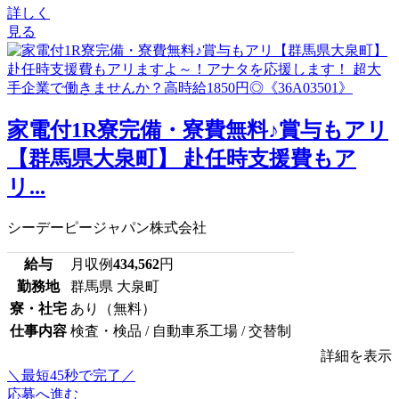
詳しく
見る
家電付1R寮完備・寮費無料♪賞与もアリ
【群馬県大泉町】 赴任時支援費もア
リ...
シーデーピージャパン株式会社
給与
月収例
434,562
円
勤務地
群馬県 大泉町
寮・社宅
あり（無料）
仕事内容
検査・検品 / 自動車系工場 / 交替制
詳細を表示
＼最短45秒で完了／
応募へ進む