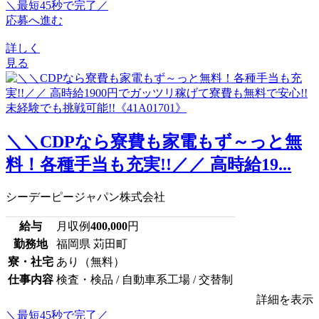
＼最短45秒で完了／
応募へ進む
詳しく
見る
＼＼CDPなら寮費も家電もず～っと無
料！各種手当も充実!!／／ 高時給19...
シーデーピージャパン株式会社
給与
月収例
400,000
円
勤務地
福岡県 苅田町
寮・社宅
あり（無料）
仕事内容
検査・検品 / 自動車系工場 / 交替制
詳細を表示
＼最短45秒で完了／