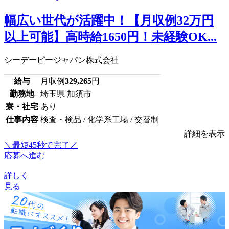
幅広い世代が活躍中！【月収例32万円
以上可能】高時給1650円！未経験OK...
シーデーピージャパン株式会社
給与
月収例
329,265
円
勤務地
埼玉県 加須市
寮・社宅
あり
仕事内容
検査・検品 / 化学系工場 / 交替制
詳細を表示
＼最短45秒で完了／
応募へ進む
詳しく
見る