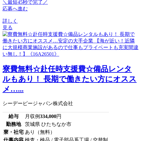
＼最短45秒で完了／
応募へ進む
詳しく
見る
寮費無料☆赴任時支援費☆備品レンタ
ルもあり！ 長期で働きたい方にオスス
メ…...
シーデーピージャパン株式会社
給与
月収例
334,000
円
勤務地
茨城県 ひたちなか市
寮・社宅
あり（無料）
仕事内容
検査・検品 / 電子部品系工場 / 交替制