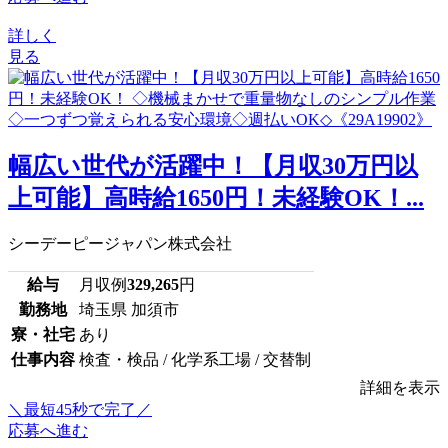
詳しく
見る
幅広い世代が活躍中！【月収30万円以
上可能】高時給1650円！未経験OK！...
シーデーピージャパン株式会社
給与
月収例
329,265
円
勤務地
埼玉県 加須市
寮・社宅
あり
仕事内容
検査・検品 / 化学系工場 / 交替制
詳細を表示
＼最短45秒で完了／
応募へ進む