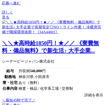
応募へ進む
詳しく
見る
＼＼★高時給1850円！★／／ 《寮費無
料・備品無料》で新生活♪ 大手企業...
シーデーピージャパン株式会社
給与
月収例
340,000
円
勤務地
神奈川県 小田原市
寮・社宅
あり（無料）
仕事内容
検査・検品 / 化学系工場 / 交替制
詳細を表示
＼最短45秒で完了／