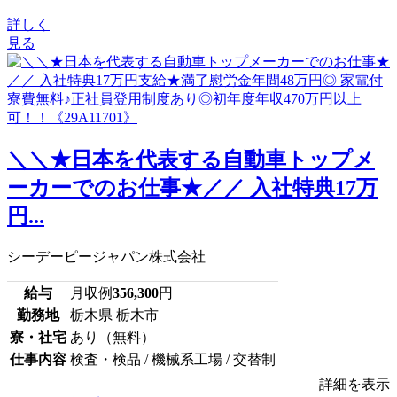
詳しく
見る
＼＼★日本を代表する自動車トップメ
ーカーでのお仕事★／／ 入社特典17万
円...
シーデーピージャパン株式会社
給与
月収例
356,300
円
勤務地
栃木県 栃木市
寮・社宅
あり（無料）
仕事内容
検査・検品 / 機械系工場 / 交替制
詳細を表示