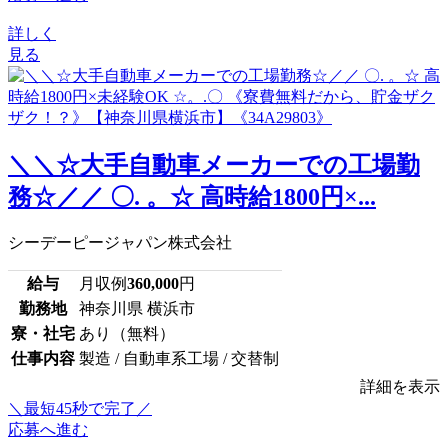
詳しく
見る
＼＼☆大手自動車メーカーでの工場勤
務☆／／ 〇. 。☆ 高時給1800円×...
シーデーピージャパン株式会社
給与
月収例
360,000
円
勤務地
神奈川県 横浜市
寮・社宅
あり（無料）
仕事内容
製造 / 自動車系工場 / 交替制
詳細を表示
＼最短45秒で完了／
応募へ進む