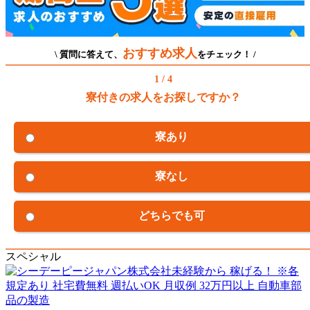
おすすめ求人
\ 質問に答えて、
をチェック！ /
1 / 4
寮付きの求人をお探しですか？
寮あり
寮なし
どちらでも可
スペシャル