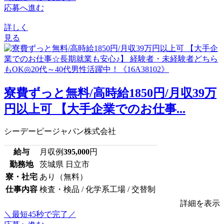
応募へ進む
詳しく
見る
寮費ずっと無料/高時給1850円/月収39万
円以上可 【大手企業でのお仕事...
シーデーピージャパン株式会社
給与
月収例
395,000
円
勤務地
茨城県 日立市
寮・社宅
あり（無料）
仕事内容
検査・検品 / 化学系工場 / 交替制
詳細を表示
＼最短45秒で完了／