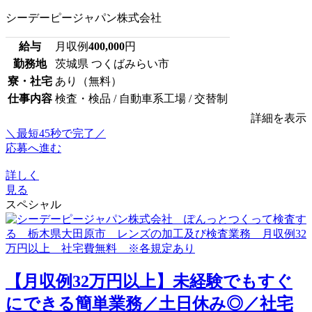
シーデーピージャパン株式会社
給与
月収例
400,000
円
勤務地
茨城県 つくばみらい市
寮・社宅
あり（無料）
仕事内容
検査・検品 / 自動車系工場 / 交替制
詳細を表示
＼最短45秒で完了／
応募へ進む
詳しく
見る
スペシャル
【月収例32万円以上】未経験でもすぐ
にできる簡単業務／土日休み◎／社宅