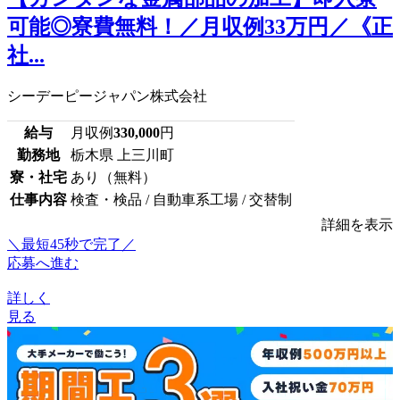
可能◎寮費無料！／月収例33万円／《正
社...
シーデーピージャパン株式会社
給与
月収例
330,000
円
勤務地
栃木県 上三川町
寮・社宅
あり（無料）
仕事内容
検査・検品 / 自動車系工場 / 交替制
詳細を表示
＼最短45秒で完了／
応募へ進む
詳しく
見る