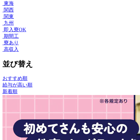
東海
関西
関東
九州
即入寮OK
期間工
寮あり
高収入
並び替え
おすすめ順
給与が高い順
新着順