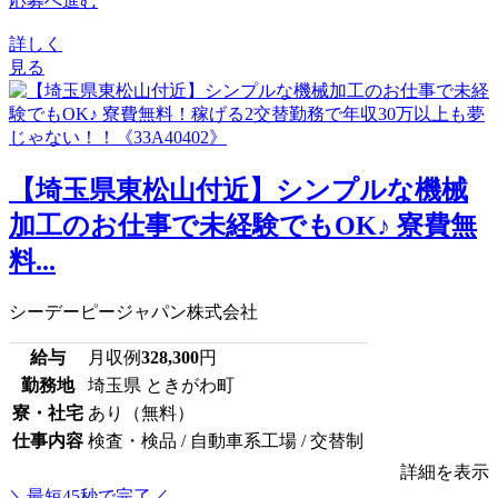
応募へ進む
詳しく
見る
【埼玉県東松山付近】シンプルな機械
加工のお仕事で未経験でもOK♪ 寮費無
料...
シーデーピージャパン株式会社
給与
月収例
328,300
円
勤務地
埼玉県 ときがわ町
寮・社宅
あり（無料）
仕事内容
検査・検品 / 自動車系工場 / 交替制
詳細を表示
＼最短45秒で完了／