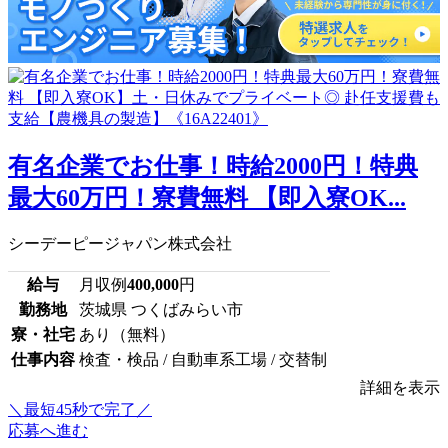
有名企業でお仕事！時給2000円！特典
最大60万円！寮費無料 【即入寮OK...
シーデーピージャパン株式会社
給与
月収例
400,000
円
勤務地
茨城県 つくばみらい市
寮・社宅
あり（無料）
仕事内容
検査・検品 / 自動車系工場 / 交替制
詳細を表示
＼最短45秒で完了／
応募へ進む