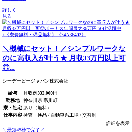
詳しく
見る
＼機械にセット！／シンプルワークな
のに高収入が叶う★ 月収33万円以上可
◎...
シーデーピージャパン株式会社
給与
月収例
332,000
円
勤務地
神奈川県 寒川町
寮・社宅
あり（無料）
仕事内容
検査・検品 / 自動車系工場 / 交替制
詳細を表示
＼最短45秒で完了／