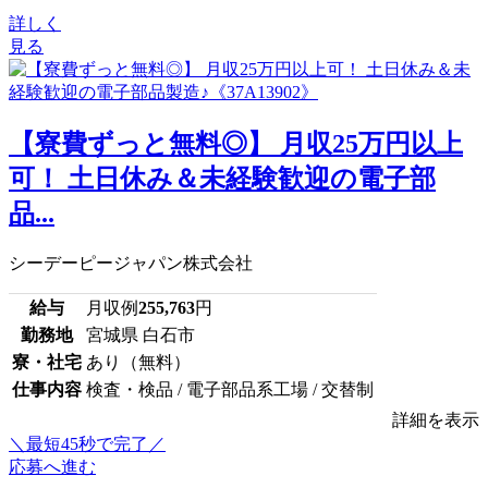
詳しく
見る
【寮費ずっと無料◎】 月収25万円以上
可！ 土日休み＆未経験歓迎の電子部
品...
シーデーピージャパン株式会社
給与
月収例
255,763
円
勤務地
宮城県 白石市
寮・社宅
あり（無料）
仕事内容
検査・検品 / 電子部品系工場 / 交替制
詳細を表示
＼最短45秒で完了／
応募へ進む