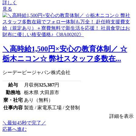
詳しく
見る
＼高時給1,500円×安心の教育体制／ ☆
栃木ニコン☆ 弊社スタッフ多数在...
シーデーピージャパン株式会社
給与
月収例
325,387
円
勤務地
栃木県 大田原市
寮・社宅
あり（無料）
仕事内容
製造 / 家電系工場 / 交替制
詳細を表示
＼最短45秒で完了／
応募へ進む