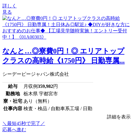
詳しく
見る
なんと…◎寮費0円！◎ エリアトップ
クラスの高時給《1750円》 日勤専属...
シーデーピージャパン株式会社
給与
月収例
359,982
円
勤務地
栃木県 宇都宮市
寮・社宅
あり（無料）
仕事内容
検査・検品 / 自動車系工場 / 日勤
詳細を表示
＼最短45秒で完了／
応募へ進む