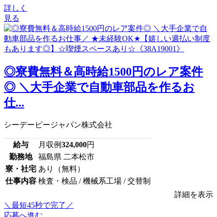
詳しく
見る
◎寮費無料＆高時給1500円のレア案件
◎ ＼大手企業で自動車部品を作るお
仕...
シーデーピージャパン株式会社
給与
月収例
324,000
円
勤務地
福島県 二本松市
寮・社宅
あり（無料）
仕事内容
検査・検品 / 機械系工場 / 交替制
詳細を表示
＼最短45秒で完了／
応募へ進む