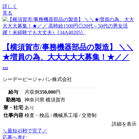
詳しく
見る
【横須賀市/事務機器部品の製造】 ＼＼
★増員の為、大大大大大募集！★／／
...
シーデーピージャパン株式会社
給与
月収例
350,000
円
勤務地
神奈川県 横須賀市
寮・社宅
あり
仕事内容
検査・検品 / 機械系工場 / 交替制
詳細を表示
＼最短45秒で完了／
応募へ進む