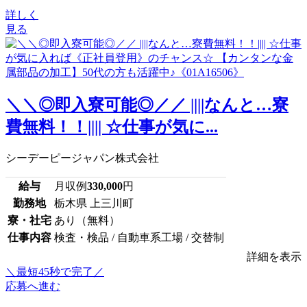
詳しく
見る
＼＼◎即入寮可能◎／／ ||||なんと…寮
費無料！！|||| ☆仕事が気に...
シーデーピージャパン株式会社
給与
月収例
330,000
円
勤務地
栃木県 上三川町
寮・社宅
あり（無料）
仕事内容
検査・検品 / 自動車系工場 / 交替制
詳細を表示
＼最短45秒で完了／
応募へ進む