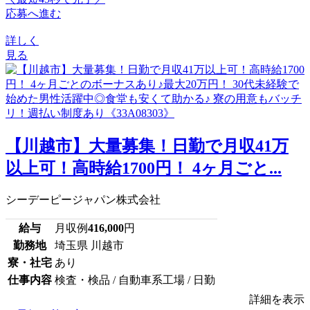
応募へ進む
詳しく
見る
【川越市】大量募集！日勤で月収41万
以上可！高時給1700円！ 4ヶ月ごと...
シーデーピージャパン株式会社
給与
月収例
416,000
円
勤務地
埼玉県 川越市
寮・社宅
あり
仕事内容
検査・検品 / 自動車系工場 / 日勤
詳細を表示