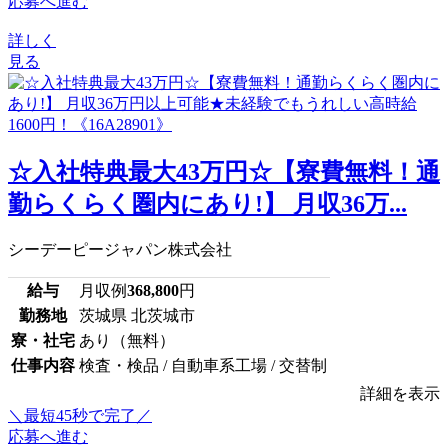
応募へ進む
詳しく
見る
☆入社特典最大43万円☆【寮費無料！通
勤らくらく圏内にあり!】 月収36万...
シーデーピージャパン株式会社
給与
月収例
368,800
円
勤務地
茨城県 北茨城市
寮・社宅
あり（無料）
仕事内容
検査・検品 / 自動車系工場 / 交替制
詳細を表示
＼最短45秒で完了／
応募へ進む