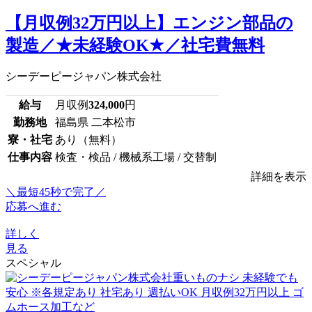
【月収例32万円以上】エンジン部品の
製造／★未経験OK★／社宅費無料
シーデーピージャパン株式会社
給与
月収例
324,000
円
勤務地
福島県 二本松市
寮・社宅
あり（無料）
仕事内容
検査・検品 / 機械系工場 / 交替制
詳細を表示
＼最短45秒で完了／
応募へ進む
詳しく
見る
スペシャル