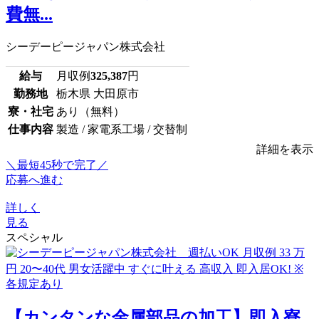
費無...
シーデーピージャパン株式会社
給与
月収例
325,387
円
勤務地
栃木県 大田原市
寮・社宅
あり（無料）
仕事内容
製造 / 家電系工場 / 交替制
詳細を表示
＼最短45秒で完了／
応募へ進む
詳しく
見る
スペシャル
【カンタンな金属部品の加工】即入寮