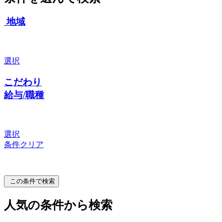
地域
選択
こだわり
給与/職種
選択
条件クリア
この条件で検索
人気の条件から検索