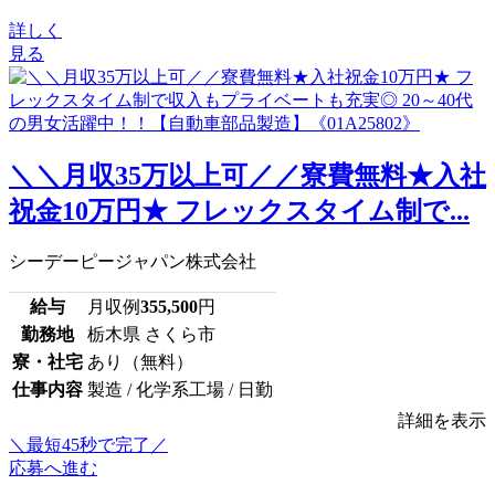
詳しく
見る
＼＼月収35万以上可／／寮費無料★入社
祝金10万円★ フレックスタイム制で...
シーデーピージャパン株式会社
給与
月収例
355,500
円
勤務地
栃木県 さくら市
寮・社宅
あり（無料）
仕事内容
製造 / 化学系工場 / 日勤
詳細を表示
＼最短45秒で完了／
応募へ進む