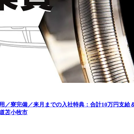
用／寮完備／来月までの入社特典：合計10万円支給
道苫小牧市