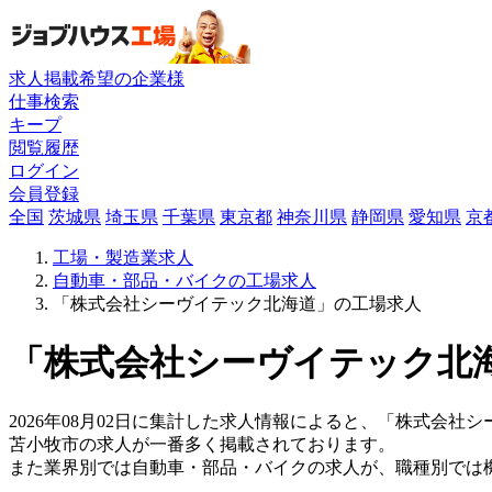
求人掲載希望の企業様
仕事検索
キープ
閲覧履歴
ログイン
会員登録
全国
茨城県
埼玉県
千葉県
東京都
神奈川県
静岡県
愛知県
京
工場・製造業求人
自動車・部品・バイクの工場求人
「株式会社シーヴイテック北海道」の工場求人
「株式会社シーヴイテック北海
2026年08月02日に集計した求人情報によると、「株式会社シ
苫小牧市の求人が一番多く掲載されております。
また業界別では自動車・部品・バイクの求人が、職種別では