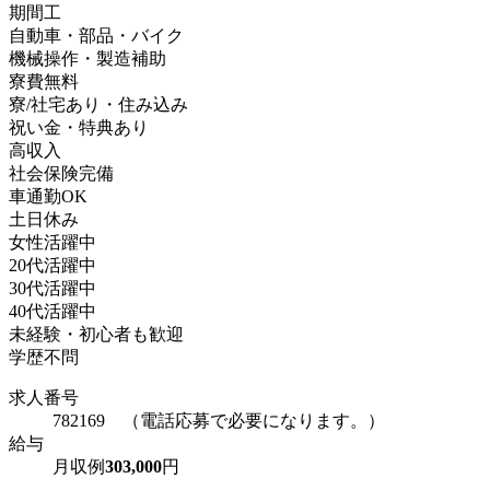
期間工
自動車・部品・バイク
機械操作・製造補助
寮費無料
寮/社宅あり・住み込み
祝い金・特典あり
高収入
社会保険完備
車通勤OK
土日休み
女性活躍中
20代活躍中
30代活躍中
40代活躍中
未経験・初心者も歓迎
学歴不問
求人番号
782169 （電話応募で必要になります。）
給与
月収例
303,000
円