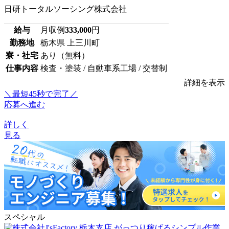
日研トータルソーシング株式会社
給与
月収例
333,000
円
勤務地
栃木県 上三川町
寮・社宅
あり（無料）
仕事内容
検査・塗装 / 自動車系工場 / 交替制
詳細を表示
＼最短45秒で完了／
応募へ進む
詳しく
見る
スペシャル