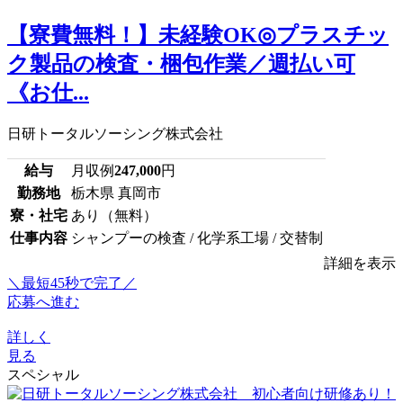
【寮費無料！】未経験OK◎プラスチッ
ク製品の検査・梱包作業／週払い可
《お仕...
日研トータルソーシング株式会社
給与
月収例
247,000
円
勤務地
栃木県 真岡市
寮・社宅
あり（無料）
仕事内容
シャンプーの検査 / 化学系工場 / 交替制
詳細を表示
＼最短45秒で完了／
応募へ進む
詳しく
見る
スペシャル