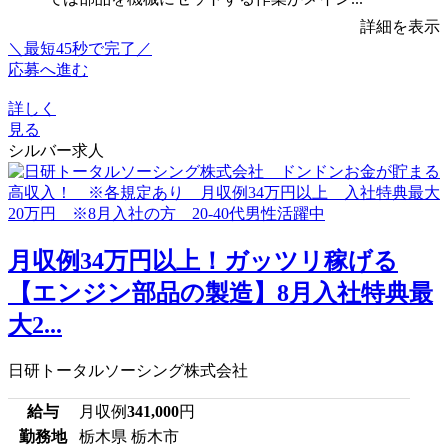
詳細を表示
＼最短45秒で完了／
応募へ進む
詳しく
見る
シルバー求人
月収例34万円以上！ガッツリ稼げる
【エンジン部品の製造】8月入社特典最
大2...
日研トータルソーシング株式会社
給与
月収例
341,000
円
勤務地
栃木県 栃木市