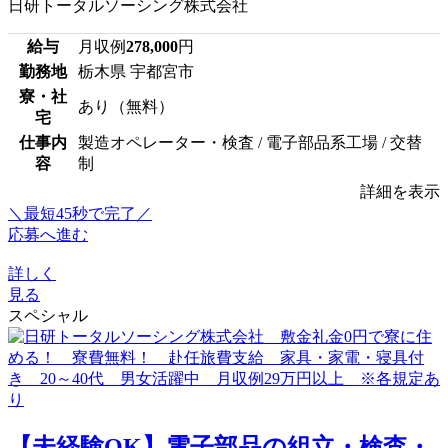
日研トータルソーシング株式会社
給与
月収例
278,000
円
勤務地
栃木県 宇都宮市
寮・社
あり（無料）
宅
仕事内
製造オペレーター・検査 / 電子部品系工場 / 交替
容
制
詳細を表示
＼最短45秒で完了／
応募へ進む
詳しく
見る
スペシャル
【未経験OK】電子部品の組立・検査・