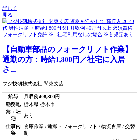
詳しく
見る
【自動車部品のフォークリフト作業】
通勤の方：時給1,800円／社宅に入居
さ...
フジ技研株式会社 関東支店
給与
月収例
408,300
円
勤務地
栃木県 栃木市
寮・社
あり
宅
仕事内
倉庫作業 / 運搬・フォークリフト / 物流倉庫 / 交替
容
制