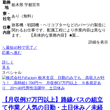
勤務
栃木県 宇都宮市
地
寮・
あり（無料）
社宅
旅客機・戦闘機・ヘリコプターなどのパーツの製造に
仕事
関わるお仕事です。配属工程により作業内容は異なり
内容
ます。 【具体的な業務内容】 ■翼...
詳細を表示
＼最短45秒で完了／
応募へ進む
詳しく
見る
スペシャル
【月収例37万円以上】路線バスの組立
て作業／人気の日勤・土日休み／未経