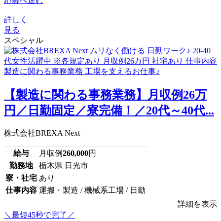
応募へ進む
詳しく
見る
スペシャル
【製造に関わる事務業務】月収例26万
円／日勤固定／寮完備！／20代～40代...
株式会社BREXA Next
給与
月収例
260,000
円
勤務地
栃木県 日光市
寮・社宅
あり
仕事内容
運搬・製造 / 機械系工場 / 日勤
詳細を表示
＼最短45秒で完了／