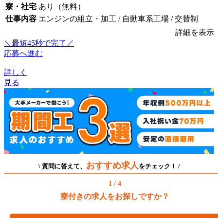
寮・社宅
あり（無料）
仕事内容
エンジンの組立・加工 / 自動車系工場 / 交替制
詳細を表示
＼最短45秒で完了／
応募へ進む
詳しく
見る
おすすめ求人
\ 質問に答えて、
をチェック！ /
1 / 4
寮付きの求人をお探しですか？