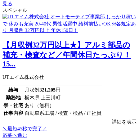
見る
スペシャル
【月収例32万円以上★】アルミ部品の
補充・検査など／年間休日たっぷり！
15...
UTエイム株式会社
給与
月収例
321,205
円
勤務地
栃木県 上三川町
寮・社宅
あり（無料）
仕事内容
自動車系工場 / 検査・検品 / 正社員
詳細を表示
＼最短45秒で完了／
応募へ進む