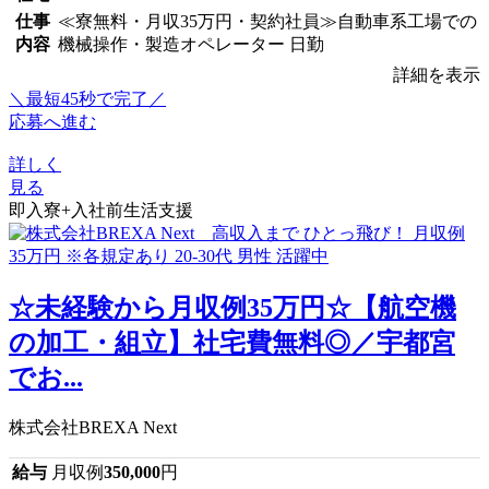
仕事
≪寮無料・月収35万円・契約社員≫自動車系工場での
内容
機械操作・製造オペレーター 日勤
詳細を表示
＼最短45秒で完了／
応募へ進む
詳しく
見る
即入寮+入社前生活支援
☆未経験から月収例35万円☆【航空機
の加工・組立】社宅費無料◎／宇都宮
でお...
株式会社BREXA Next
給与
月収例
350,000
円