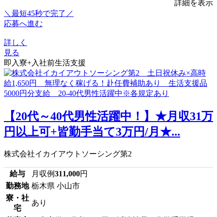
詳細を表示
＼最短45秒で完了／
応募へ進む
詳しく
見る
即入寮+入社前生活支援
【20代～40代男性活躍中！】★月収31万
円以上可+皆勤手当て3万円/月★...
株式会社イカイアウトソーシング第2
給与
月収例
311,000
円
勤務地
栃木県 小山市
寮・社
あり
宅