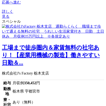
応募へ進む
詳しく
見る
スペシャル
工場まで徒歩圏内＆家賃無料の社宅あ
り！【産業用機械の製造】働きやすい
日勤＆...
株式会社J's Factory 栃木支店
給与
月収例
350,452
円
勤務
栃木県 宇都宮市
地
寮・
あり（無料）
社宅