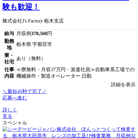
験も歓迎！
株式会社J's Factory 栃木支店
給与
月収例
370,560
円
勤務
栃木県 宇都宮市
地
寮・
あり（無料）
社宅
仕事
≪寮無料・月収37万円・派遣社員≫自動車系工場での
内容
機械操作・製造オペレーター 日勤
詳細を表示
＼最短45秒で完了／
応募へ進む
詳しく
見る
スペシャル