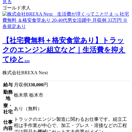
見る
ゴールド求人
【社宅費無料＋格安食堂あり】トラッ
クのエンジン組立など｜生活費を抑え
てゆと...
株式会社BREXA Next
給与
月収例
330,000
円
勤務
栃木県 栃木市
地
寮・
あり（無料）
社宅
トラックのエンジン製造に関わるお仕事です。組立工
仕事
程は手作業が中心で、加工・プレス・溶接などの工程
内容
では部品を機械にセットする作業がメイン...