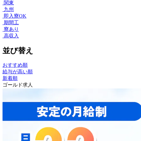
関東
九州
即入寮OK
期間工
寮あり
高収入
並び替え
おすすめ順
給与が高い順
新着順
ゴールド求人