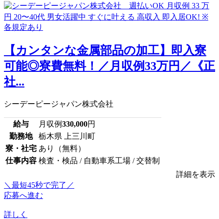
【カンタンな金属部品の加工】即入寮
可能◎寮費無料！／月収例33万円／《正
社...
シーデーピージャパン株式会社
給与
月収例
330,000
円
勤務地
栃木県 上三川町
寮・社宅
あり（無料）
仕事内容
検査・検品 / 自動車系工場 / 交替制
詳細を表示
＼最短45秒で完了／
応募へ進む
詳しく