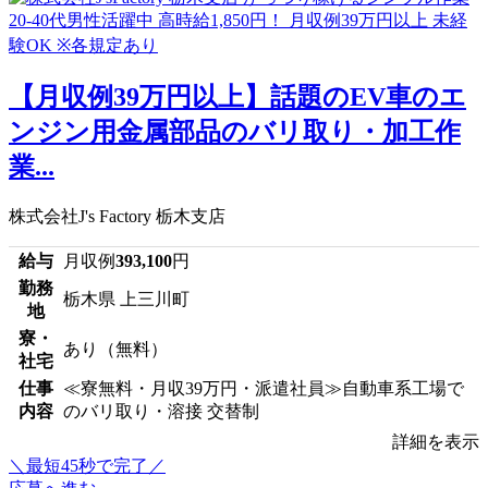
【月収例39万円以上】話題のEV車のエ
ンジン用金属部品のバリ取り・加工作
業...
株式会社J's Factory 栃木支店
給与
月収例
393,100
円
勤務
栃木県 上三川町
地
寮・
あり（無料）
社宅
仕事
≪寮無料・月収39万円・派遣社員≫自動車系工場で
内容
のバリ取り・溶接 交替制
詳細を表示
＼最短45秒で完了／