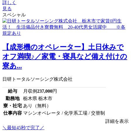
詳しく
見る
スペシャル
【成形機のオペレーター】土日休みで
オフ満喫♪／家電・寝具など備え付けの
寮あ...
日研トータルソーシング株式会社
給与
月収例
237,000
円
勤務地
栃木県 栃木市
寮・社宅
あり（無料）
仕事内容
マシンオペレータ / 化学系工場 / 交替制
詳細を表示
＼最短45秒で完了／