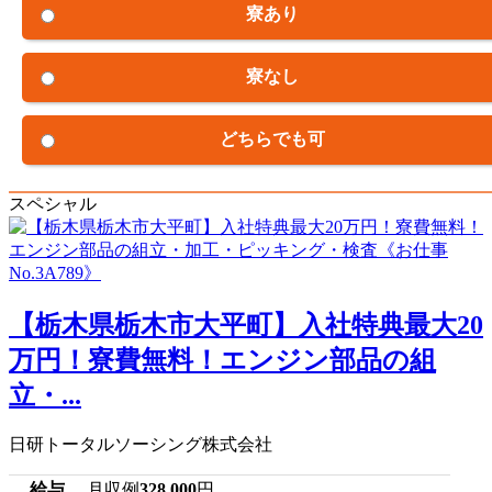
寮あり
寮なし
どちらでも可
スペシャル
【栃木県栃木市大平町】入社特典最大20
万円！寮費無料！エンジン部品の組
立・...
日研トータルソーシング株式会社
給与
月収例
328,000
円