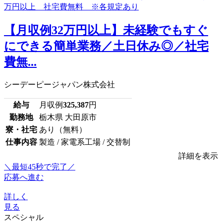
【月収例32万円以上】未経験でもすぐ
にできる簡単業務／土日休み◎／社宅
費無...
シーデーピージャパン株式会社
給与
月収例
325,387
円
勤務地
栃木県 大田原市
寮・社宅
あり（無料）
仕事内容
製造 / 家電系工場 / 交替制
詳細を表示
＼最短45秒で完了／
応募へ進む
詳しく
見る
スペシャル