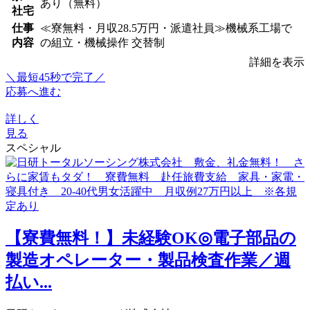
あり（無料）
社宅
仕事
≪寮無料・月収28.5万円・派遣社員≫機械系工場で
内容
の組立・機械操作 交替制
詳細を表示
＼最短45秒で完了／
応募へ進む
詳しく
見る
スペシャル
【寮費無料！】未経験OK◎電子部品の
製造オペレーター・製品検査作業／週
払い...