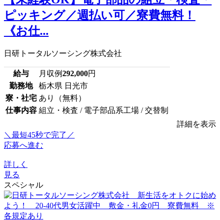
ピッキング／週払い可／寮費無料！
《お仕...
日研トータルソーシング株式会社
給与
月収例
292,000
円
勤務地
栃木県 日光市
寮・社宅
あり（無料）
仕事内容
組立・検査 / 電子部品系工場 / 交替制
詳細を表示
＼最短45秒で完了／
応募へ進む
詳しく
見る
スペシャル