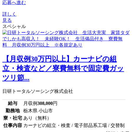
応募へ進む
詳しく
見る
スペシャル
【月収例30万円以上】カーナビの組
立・検査など／寮費無料で固定費ガッ
ツリ節...
日研トータルソーシング株式会社
給与
月収例
308,000
円
勤務地
栃木県 小山市
寮・社宅
あり（無料）
仕事内容
カーナビの組立・検査 / 電子部品系工場 / 交替制