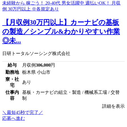
【月収例30万円以上】カーナビの基板
の製造／シンプル&わかりやすい作業
◎未...
日研トータルソーシング株式会社
給与
月収例
306,000
円
勤務地
栃木県 小山市
寮・社
あり
宅
仕事内
基板・カーナビの組立・製造 / 機械系工場 / 交替
容
制
詳細を表示
＼最短45秒で完了／
応募へ進む