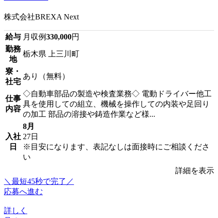
株式会社BREXA Next
給与
月収例
330,000
円
勤務
栃木県 上三川町
地
寮・
あり（無料）
社宅
◇自動車部品の製造や検査業務◇ 電動ドライバー他工
仕事
具を使用しての組立、機械を操作しての内装や足回り
内容
の加工 部品の溶接や鋳造作業など様...
8月
入社
27日
日
※目安になります、表記なしは面接時にご相談くださ
い
詳細を表示
＼最短45秒で完了／
応募へ進む
詳しく