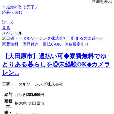
詳細を表示
＼最短45秒で完了／
応募へ進む
詳しく
見る
スペシャル
【大田原市】週払い可◆寮費無料でゆ
とりある暮らしを◎未経験OK◆カメラ
レン...
日研トータルソーシング株式会社
給与
月収例
285,000
円
勤務
栃木県 大田原市
地
寮・