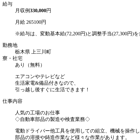
給与
月収例
330,000
円
月給 265100円
※給与は、変動基本給(72,200円)と調整手当(27,300円)を含
勤務地
栃木県 上三川町
寮・社宅
あり（無料）
エアコンやテレビなど
生活家電&備品付きなので、
引っ越し後すぐに生活できます！
仕事内容
人気の工場のお仕事
◇自動車部品の製造や検査業務◇
電動ドライバー他工具を使用しての組立、機械を操作し
部品の溶接や鋳造作業など様々な作業があります。