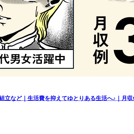
組立など｜生活費を抑えてゆとりある生活へ♪｜月収