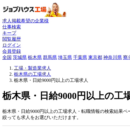
求人掲載希望の企業様
仕事検索
キープ
閲覧履歴
ログイン
会員登録
全国
茨城県
栃木県
群馬県
埼玉県
千葉県
東京都
神奈川県
寮
工場・製造業求人
栃木県の工場求人
栃木県・日給9000円以上の工場求人
栃木県・日給9000円以上の工
栃木県・日給9000円以上の工場求人・転職情報の検索結果ペ
絞っても求人をお選びいただけます。