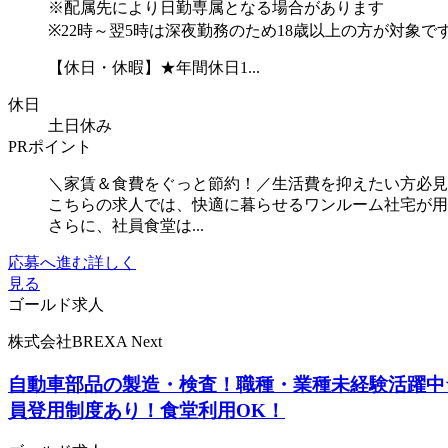
※配属先により日勤専属となる場合があります
※22時～翌5時は深夜勤務のため18歳以上の方が対象で
【休日・休暇】★年間休日1...
休日
土日休み
PRポイント
＼家賃＆食費をぐっと節約！／生活費を抑えたい方必見
こちらの求人では、快適に暮らせるワンルーム社宅が用
さらに、社員食堂は...
応募へ進む
詳しく
見る
ゴールド求人
株式会社BREXA Next
自動車部品の製造・検査！職種・業種未経験活躍中
員登用制度あり！食堂利用OK！