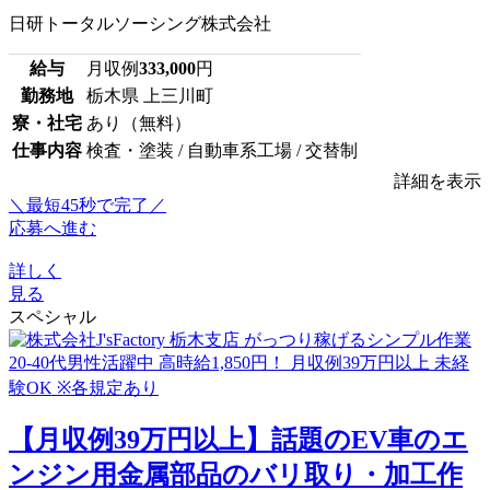
日研トータルソーシング株式会社
給与
月収例
333,000
円
勤務地
栃木県 上三川町
寮・社宅
あり（無料）
仕事内容
検査・塗装 / 自動車系工場 / 交替制
詳細を表示
＼最短45秒で完了／
応募へ進む
詳しく
見る
スペシャル
【月収例39万円以上】話題のEV車のエ
ンジン用金属部品のバリ取り・加工作