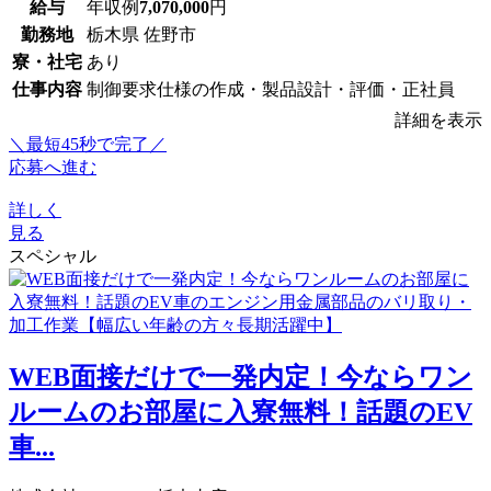
給与
年収例
7,070,000
円
勤務地
栃木県 佐野市
寮・社宅
あり
仕事内容
制御要求仕様の作成・製品設計・評価・正社員
詳細を表示
＼最短45秒で完了／
応募へ進む
詳しく
見る
スペシャル
WEB面接だけで一発内定！今ならワン
ルームのお部屋に入寮無料！話題のEV
車...