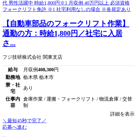
【自動車部品のフォークリフト作業】
通勤の方：時給1,800円／社宅に入居
さ...
フジ技研株式会社 関東支店
給与
月収例
408,300
円
勤務地
栃木県 栃木市
寮・社
あり
宅
仕事内
倉庫作業 / 運搬・フォークリフト / 物流倉庫 / 交替
容
制
詳細を表示
＼最短45秒で完了／
応募へ進む