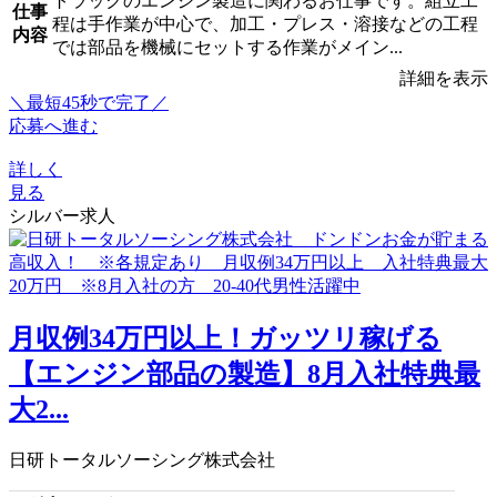
トラックのエンジン製造に関わるお仕事です。組立工
仕事
程は手作業が中心で、加工・プレス・溶接などの工程
内容
では部品を機械にセットする作業がメイン...
詳細を表示
＼最短45秒で完了／
応募へ進む
詳しく
見る
シルバー求人
月収例34万円以上！ガッツリ稼げる
【エンジン部品の製造】8月入社特典最
大2...
日研トータルソーシング株式会社