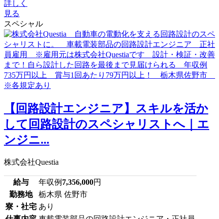
詳しく
見る
スペシャル
【回路設計エンジニア】スキルを活か
して回路設計のスペシャリストへ｜エ
ンジニ...
株式会社Questia
給与
年収例
7,356,000
円
勤務地
栃木県 佐野市
寮・社宅
あり
仕事内容
車載電装部品の回路設計エンジニア・正社員