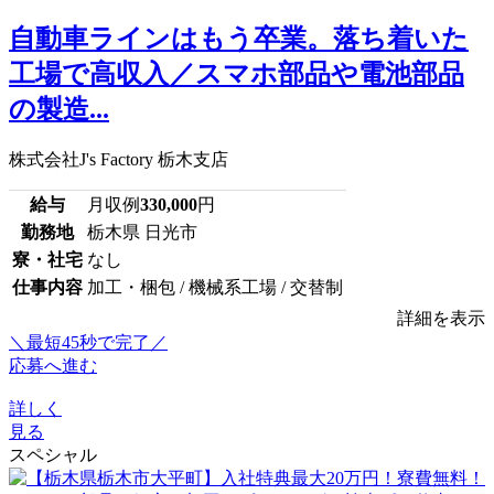
自動車ラインはもう卒業。落ち着いた
工場で高収入／スマホ部品や電池部品
の製造...
株式会社J's Factory 栃木支店
給与
月収例
330,000
円
勤務地
栃木県 日光市
寮・社宅
なし
仕事内容
加工・梱包 / 機械系工場 / 交替制
詳細を表示
＼最短45秒で完了／
応募へ進む
詳しく
見る
スペシャル