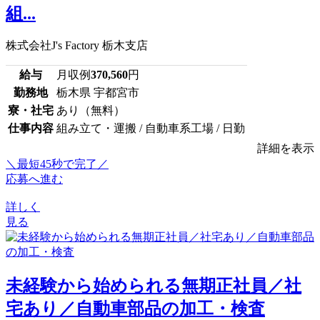
組...
株式会社J's Factory 栃木支店
給与
月収例
370,560
円
勤務地
栃木県 宇都宮市
寮・社宅
あり（無料）
仕事内容
組み立て・運搬 / 自動車系工場 / 日勤
詳細を表示
＼最短45秒で完了／
応募へ進む
詳しく
見る
未経験から始められる無期正社員／社
宅あり／自動車部品の加工・検査