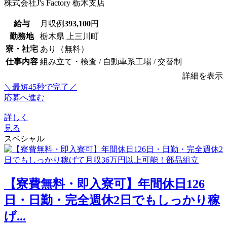
株式会社J's Factory 栃木支店
給与
月収例
393,100
円
勤務地
栃木県 上三川町
寮・社宅
あり（無料）
仕事内容
組み立て・検査 / 自動車系工場 / 交替制
詳細を表示
＼最短45秒で完了／
応募へ進む
詳しく
見る
スペシャル
【寮費無料・即入寮可】年間休日126
日・日勤・完全週休2日でもしっかり稼
げ...