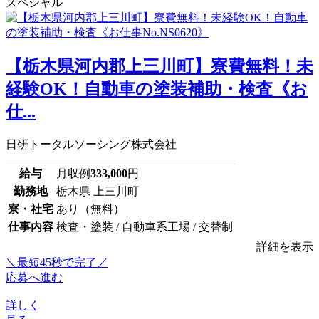
スペシャル
【栃木県河内郡上三川町】寮費無料！未
経験OK！自動車の塗装補助・検査《お
仕...
日研トータルソーシング株式会社
給与
月収例
333,000
円
勤務地
栃木県 上三川町
寮・社宅
あり（無料）
仕事内容
検査・塗装 / 自動車系工場 / 交替制
詳細を表示
＼最短45秒で完了／
応募へ進む
詳しく