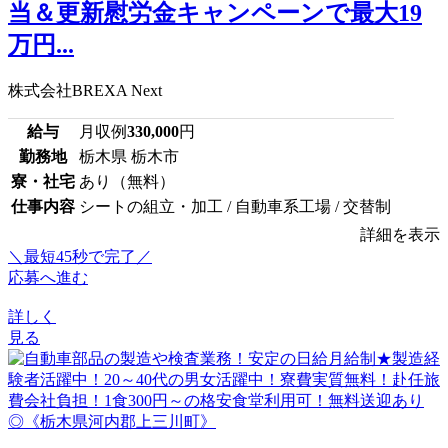
当＆更新慰労金キャンペーンで最大19
万円...
株式会社BREXA Next
給与
月収例
330,000
円
勤務地
栃木県 栃木市
寮・社宅
あり（無料）
仕事内容
シートの組立・加工 / 自動車系工場 / 交替制
詳細を表示
＼最短45秒で完了／
応募へ進む
詳しく
見る