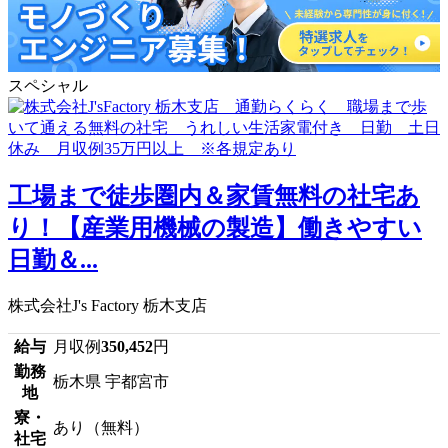
スペシャル
工場まで徒歩圏内＆家賃無料の社宅あ
り！【産業用機械の製造】働きやすい
日勤＆...
株式会社J's Factory 栃木支店
給与
月収例
350,452
円
勤務
栃木県 宇都宮市
地
寮・
あり（無料）
社宅