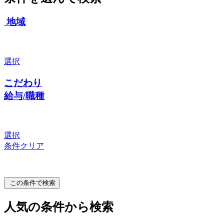
地域
選択
こだわり
給与/職種
選択
条件クリア
この条件で検索
人気の条件から検索