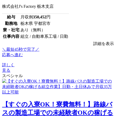
株式会社J's Factory 栃木支店
給与
月収例
350,452
円
勤務地
栃木県 宇都宮市
寮・社宅
あり（無料）
仕事内容
組立 / 自動車系工場 / 日勤
詳細を表示
＼最短45秒で完了／
応募へ進む
詳しく
見る
スペシャル
【すぐの入寮OK！寮費無料！】路線バ
スの製造工場での未経験者OKの稼げる