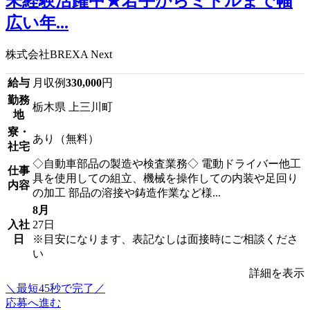
未経験活躍中★若手からミドルまで幅
広い年...
株式会社BREXA Next
給与
月収例
330,000
円
勤務
栃木県 上三川町
地
寮・
あり（無料）
社宅
◇自動車部品の製造や検査業務◇ 電動ドライバー他工
仕事
具を使用しての組立、機械を操作しての内装や足回り
内容
の加工 部品の溶接や鋳造作業など様...
8月
入社
27日
日
※目安になります、表記なしは面接時にご相談くださ
い
詳細を表示
＼最短45秒で完了／
応募へ進む