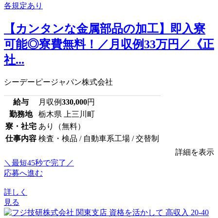
【カンタンな金属部品の加工】即入寮
可能◎寮費無料！／月収例33万円／《正
社...
シーデーピージャパン株式会社
給与
月収例
330,000
円
勤務地
栃木県 上三川町
寮・社宅
あり（無料）
仕事内容
検査・検品 / 自動車系工場 / 交替制
詳細を表示
＼最短45秒で完了／
応募へ進む
詳しく
見る