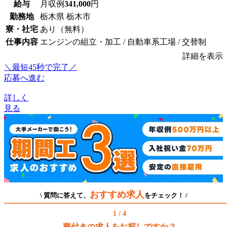
給与
月収例
341,000
円
勤務地
栃木県 栃木市
寮・社宅
あり（無料）
仕事内容
エンジンの組立・加工 / 自動車系工場 / 交替制
詳細を表示
＼最短45秒で完了／
応募へ進む
詳しく
見る
おすすめ求人
\ 質問に答えて、
をチェック！ /
1 / 4
寮付きの求人をお探しですか？