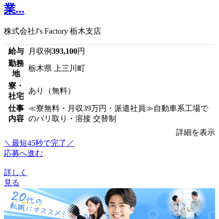
業...
株式会社J's Factory 栃木支店
給与
月収例
393,100
円
勤務
栃木県 上三川町
地
寮・
あり（無料）
社宅
仕事
≪寮無料・月収39万円・派遣社員≫自動車系工場で
内容
のバリ取り・溶接 交替制
詳細を表示
＼最短45秒で完了／
応募へ進む
詳しく
見る