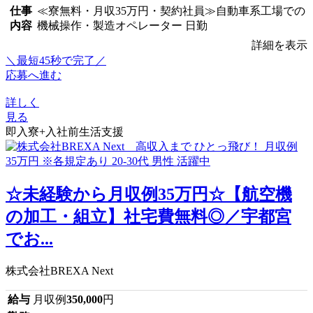
仕事
≪寮無料・月収35万円・契約社員≫自動車系工場での
内容
機械操作・製造オペレーター 日勤
詳細を表示
＼最短45秒で完了／
応募へ進む
詳しく
見る
即入寮+入社前生活支援
☆未経験から月収例35万円☆【航空機
の加工・組立】社宅費無料◎／宇都宮
でお...
株式会社BREXA Next
給与
月収例
350,000
円