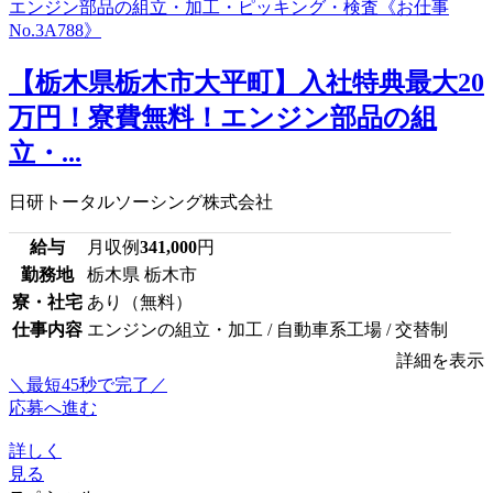
【栃木県栃木市大平町】入社特典最大20
万円！寮費無料！エンジン部品の組
立・...
日研トータルソーシング株式会社
給与
月収例
341,000
円
勤務地
栃木県 栃木市
寮・社宅
あり（無料）
仕事内容
エンジンの組立・加工 / 自動車系工場 / 交替制
詳細を表示
＼最短45秒で完了／
応募へ進む
詳しく
見る