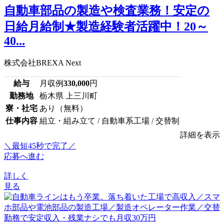
自動車部品の製造や検査業務！安定の
日給月給制★製造経験者活躍中！20～
40...
株式会社BREXA Next
給与
月収例
330,000
円
勤務地
栃木県 上三川町
寮・社宅
あり（無料）
仕事内容
組立・組み立て / 自動車系工場 / 交替制
詳細を表示
＼最短45秒で完了／
応募へ進む
詳しく
見る