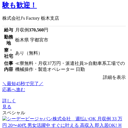
験も歓迎！
株式会社J's Factory 栃木支店
給与
月収例
370,560
円
勤務
栃木県 宇都宮市
地
寮・
あり（無料）
社宅
仕事
≪寮無料・月収37万円・派遣社員≫自動車系工場での
内容
機械操作・製造オペレーター 日勤
詳細を表示
＼最短45秒で完了／
応募へ進む
詳しく
見る
スペシャル