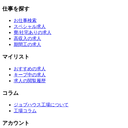
仕事を探す
お仕事検索
スペシャル求人
寮/社宅ありの求人
高収入の求人
期間工の求人
マイリスト
おすすめの求人
キープ中の求人
求人の閲覧履歴
コラム
ジョブハウス工場について
工場コラム
アカウント