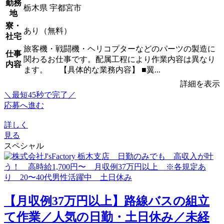
勤務
栃木県 宇都宮市
地
寮・
あり（無料）
社宅
旅客機・戦闘機・ヘリコプターなどのパーツの製造に
仕事
関わるお仕事です。配属工程により作業内容は異なり
内容
ます。 【具体的な業務内容】 ■翼...
詳細を表示
＼最短45秒で完了／
応募へ進む
詳しく
見る
スペシャル
【月収例37万円以上】路線バスの組立
て作業／人気の日勤・土日休み／未経