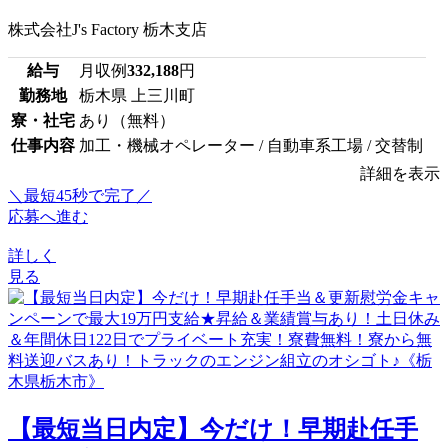
株式会社J's Factory 栃木支店
給与
月収例
332,188
円
勤務地
栃木県 上三川町
寮・社宅
あり（無料）
仕事内容
加工・機械オペレーター / 自動車系工場 / 交替制
詳細を表示
＼最短45秒で完了／
応募へ進む
詳しく
見る
【最短当日内定】今だけ！早期赴任手