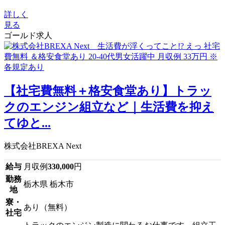
詳しく
見る
ゴールド求人
【社宅費無料＋格安食堂あり】トラッ
クのエンジン組立など｜生活費を抑え
てゆと...
株式会社BREXA Next
給与
月収例
330,000
円
勤務
栃木県 栃木市
地
寮・
あり（無料）
社宅