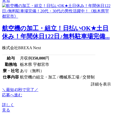
見る
航空機の加工・組立！日払いOK★土日
休み！年間休日122日♪無料駐車場完備...
株式会社BREXA Next
給与
月収例
350,000
円
勤務地
栃木県 宇都宮市
寮・社宅
あり（無料）
仕事内容
航空機の組立・加工 / 機械系工場 / 交替制
詳細を表示
＼最短45秒で完了／
応募へ進む
詳しく
見る