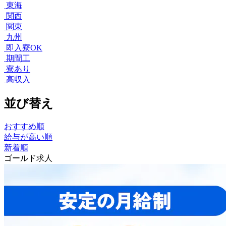
東海
関西
関東
九州
即入寮OK
期間工
寮あり
高収入
並び替え
おすすめ順
給与が高い順
新着順
ゴールド求人