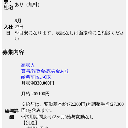
寮・
あり（無料）
社宅
8月
27日
入社
※目安になります、表記なしは面接時にご相談くださ
日
い
募集内容
高収入
賞与/報奨金/慰労金あり
給料前払いOK
月収例
330,000
円
月給 265100円
※給与は、変動基本給(72,200円)と調整手当(27,300
円)を含みます。
給与詳
※試用期間あり(2ヶ月)給与変動なし
細
【別途】