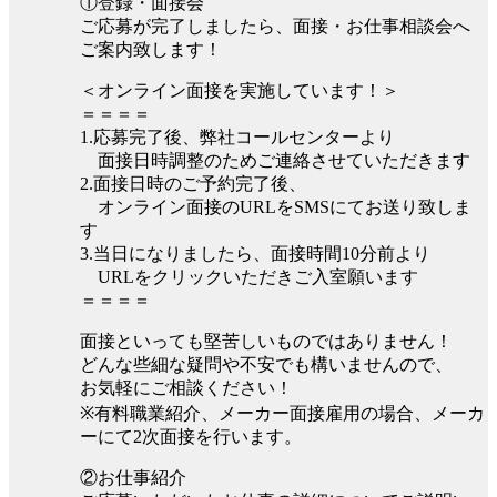
①登録・面接会
ご応募が完了しましたら、面接・お仕事相談会へ
ご案内致します！
＜オンライン面接を実施しています！＞
＝＝＝＝
1.応募完了後、弊社コールセンターより
面接日時調整のためご連絡させていただきます
2.面接日時のご予約完了後、
オンライン面接のURLをSMSにてお送り致しま
す
3.当日になりましたら、面接時間10分前より
URLをクリックいただきご入室願います
＝＝＝＝
面接といっても堅苦しいものではありません！
どんな些細な疑問や不安でも構いませんので、
お気軽にご相談ください！
※有料職業紹介、メーカー面接雇用の場合、メーカ
ーにて2次面接を行います。
②お仕事紹介