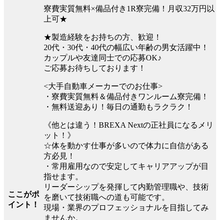
寮費実質無料×備品付き1R寮完備！月収32万円以
上可★
★製造経験をお持ちの方、歓迎！
20代・30代・40代の幅広い年齢の男女活躍中！
カップルや友達同士での応募OK♪
ご応募お待ちしております！
<大手自動車メーカーでのお仕事>
・寮費実質無料＆備品付きワンルーム寮完備！
・無料送迎あり！毎日の通勤もラクラク！
《他とは違う！BREXA Nextの正社員になるメリ
ット！》
☆体を動かす仕事が多いので体力に自信がある
方必見！
・常用雇用なので安定してキャリアアップが目
指せます。
リーダーシップを発揮して内勤管理職や、技術
ここがポ
を磨いて技術職への道も可能です。
イント！
現場・業界のプロフェッショナルを目指してみ
ませんか。