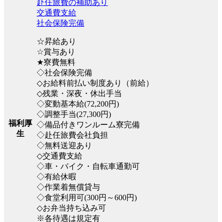
赴任旅費の補助あり
交通費支給
社会保険完備
☆昇給あり
☆賞与あり
★寮費無料
◇社会保険完備
◇お給料前払い制度あり（前給）
◇残業・深夜・休出手当
◇変動基本給(72,200円)
◇調整手当(27,300円)
福利厚
◇備品付きワンルーム寮完備
生
◇赴任旅費会社負担
◇無料送迎あり
◇交通費支給
◇車・バイク・自転車通勤可
◇有給休暇
◇作業着無償貸与
◇食堂利用可(300円～600円)
◇お弁当持ち込み可
※各待遇は規定有