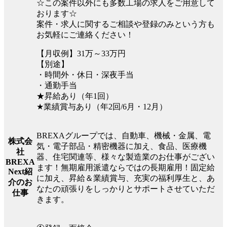
☆この案件以外にも多数工場の求人をご用意して
おります☆
案件・求人に関するご相談や登録のみという方も
お気軽にご連絡ください！
【月収例】31万～33万円
【別途】
・時間外・休日・深夜手当
・通勤手当
★昇給あり（年1回）
★業績賞与あり（年2回/6月・12月）
BREXAグループでは、自動車、機械・金属、電
株式会
気・電子部品・精密機器に加え、食品、医療機
社
器、住宅関連等、様々な製造業のお仕事がござい
BREXA
ます！無期雇用派遣ならではの長期雇用！固定給
Next紹
に加え、昇給＆業績賞与、充実の福利厚生と、あ
介のお
なたの頑張りをしっかりとサポートさせていただ
仕事
きます。