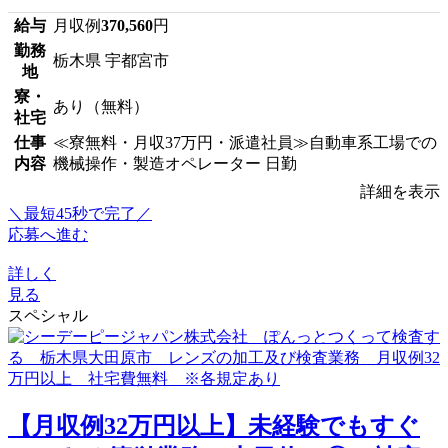
給与
月収例
370,560
円
勤務
栃木県 宇都宮市
地
寮・
あり（無料）
社宅
仕事
≪寮無料・月収37万円・派遣社員≫自動車系工場での
内容
機械操作・製造オペレーター 日勤
詳細を表示
＼最短45秒で完了／
応募へ進む
詳しく
見る
スペシャル
【月収例32万円以上】未経験でもすぐ