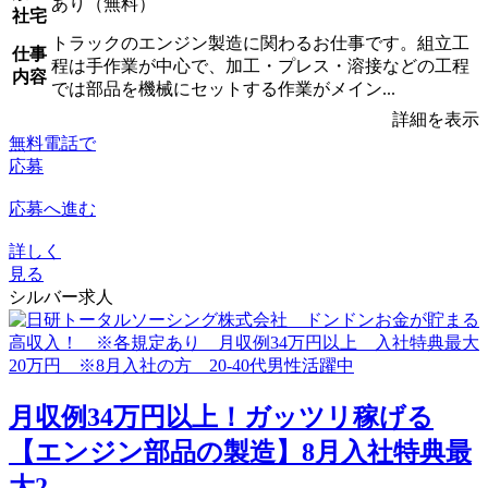
あり（無料）
社宅
トラックのエンジン製造に関わるお仕事です。組立工
仕事
程は手作業が中心で、加工・プレス・溶接などの工程
内容
では部品を機械にセットする作業がメイン...
詳細を表示
無料電話で
応募
応募へ進む
詳しく
見る
シルバー求人
月収例34万円以上！ガッツリ稼げる
【エンジン部品の製造】8月入社特典最
大2...