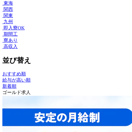
東海
関西
関東
九州
即入寮OK
期間工
寮あり
高収入
並び替え
おすすめ順
給与が高い順
新着順
ゴールド求人