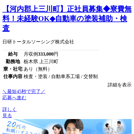
【河内郡上三川町】正社員募集◆寮費無
料！未経験OK◆自動車の塗装補助・検
査
日研トータルソーシング株式会社
給与
月収例
333,000
円
勤務地
栃木県 上三川町
寮・社宅
あり（無料）
仕事内容
検査・塗装 / 自動車系工場 / 交替制
詳細を表示
＼最短45秒で完了／
応募へ進む
詳しく
見る