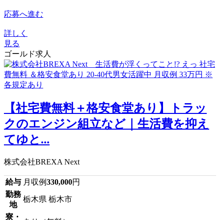
応募へ進む
詳しく
見る
ゴールド求人
【社宅費無料＋格安食堂あり】トラッ
クのエンジン組立など｜生活費を抑え
てゆと...
株式会社BREXA Next
給与
月収例
330,000
円
勤務
栃木県 栃木市
地
寮・