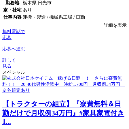
勤務地
栃木県 日光市
寮・社宅
あり
仕事内容
運搬・製造 / 機械系工場 / 日勤
詳細を表示
無料電話で
応募
応募へ進む
詳しく
見る
スペシャル
【トラクターの組立】『寮費無料＆日
勤だけで月収例34万円』#家具家電付き
1...