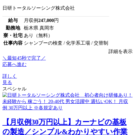
日研トータルソーシング株式会社
給与
月収例
247,000
円
勤務地
栃木県 真岡市
寮・社宅
あり（無料）
仕事内容
シャンプーの検査 / 化学系工場 / 交替制
詳細を表示
＼最短45秒で完了／
応募へ進む
詳しく
見る
スペシャル
【月収例30万円以上】カーナビの基板
の製造／シンプル&わかりやすい作業