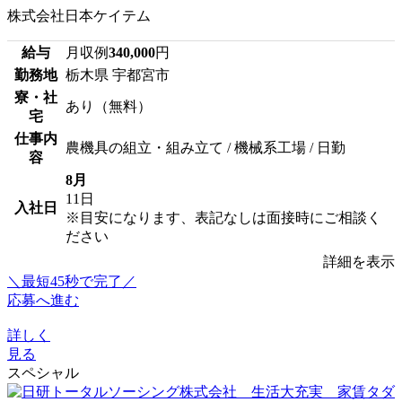
株式会社日本ケイテム
給与
月収例
340,000
円
勤務地
栃木県 宇都宮市
寮・社
あり（無料）
宅
仕事内
農機具の組立・組み立て / 機械系工場 / 日勤
容
8月
11日
入社日
※目安になります、表記なしは面接時にご相談く
ださい
詳細を表示
＼最短45秒で完了／
応募へ進む
詳しく
見る
スペシャル