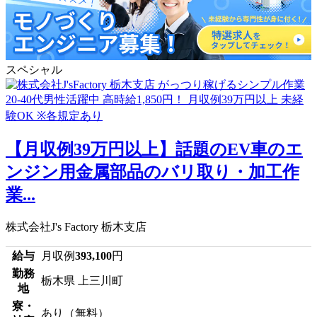
スペシャル
【月収例39万円以上】話題のEV車のエ
ンジン用金属部品のバリ取り・加工作
業...
株式会社J's Factory 栃木支店
給与
月収例
393,100
円
勤務
栃木県 上三川町
地
寮・
あり（無料）