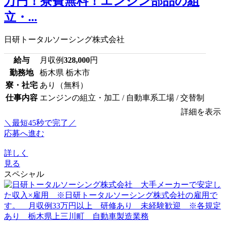
万円！寮費無料！エンジン部品の組
立・...
日研トータルソーシング株式会社
給与
月収例
328,000
円
勤務地
栃木県 栃木市
寮・社宅
あり（無料）
仕事内容
エンジンの組立・加工 / 自動車系工場 / 交替制
詳細を表示
＼最短45秒で完了／
応募へ進む
詳しく
見る
スペシャル