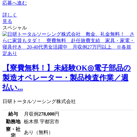
応募へ進む
詳しく
見る
スペシャル
【寮費無料！】未経験OK◎電子部品の
製造オペレーター・製品検査作業／週
払い...
日研トータルソーシング株式会社
給与
月収例
278,000
円
勤務地
栃木県 宇都宮市
寮・社
あり（無料）
宅