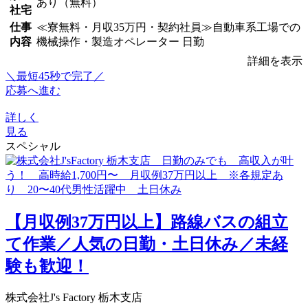
あり（無料）
社宅
仕事
≪寮無料・月収35万円・契約社員≫自動車系工場での
内容
機械操作・製造オペレーター 日勤
詳細を表示
＼最短45秒で完了／
応募へ進む
詳しく
見る
スペシャル
【月収例37万円以上】路線バスの組立
て作業／人気の日勤・土日休み／未経
験も歓迎！
株式会社J's Factory 栃木支店