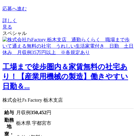
応募へ進む
詳しく
見る
スペシャル
工場まで徒歩圏内＆家賃無料の社宅あ
り！【産業用機械の製造】働きやすい
日勤＆...
株式会社J's Factory 栃木支店
給与
月収例
350,452
円
勤務
栃木県 宇都宮市
地
寮・