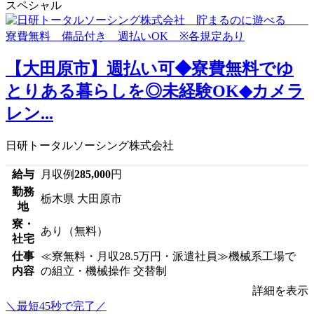
スペシャル
【大田原市】週払い可◆寮費無料でゆ
とりある暮らしを◎未経験OK◆カメラ
レン...
日研トータルソーシング株式会社
給与
月収例
285,000
円
勤務
栃木県 大田原市
地
寮・
あり（無料）
社宅
仕事
≪寮無料・月収28.5万円・派遣社員≫機械系工場で
内容
の組立・機械操作 交替制
詳細を表示
＼最短45秒で完了／