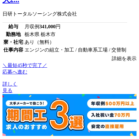
日研トータルソーシング株式会社
給与
月収例
341,000
円
勤務地
栃木県 栃木市
寮・社宅
あり（無料）
仕事内容
エンジンの組立・加工 / 自動車系工場 / 交替制
詳細を表示
＼最短45秒で完了／
応募へ進む
詳しく
見る