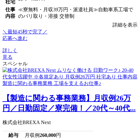
社宅
仕事
≪寮無料・月収39万円・派遣社員≫自動車系工場で
内容
のバリ取り・溶接 交替制
詳細を表示
＼最短45秒で完了／
応募へ進む
詳しく
見る
スペシャル
【製造に関わる事務業務】月収例26万
円／日勤固定／寮完備！／20代～40代...
株式会社BREXA Next
給与
月収例
260,000
円