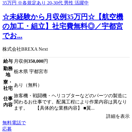
☆未経験から月収例35万円☆【航空機
の加工・組立】社宅費無料◎／宇都宮
でお...
株式会社BREXA Next
給与
月収例
350,000
円
勤務
栃木県 宇都宮市
地
寮・
あり（無料）
社宅
旅客機・戦闘機・ヘリコプターなどのパーツの製造に
仕事
関わるお仕事です。配属工程により作業内容は異なり
内容
ます。 【具体的な業務内容】 ■翼...
詳細を表示
無料電話で
応募