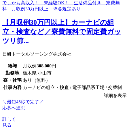
【月収例30万円以上】カーナビの組
立・検査など／寮費無料で固定費ガッ
ツリ節...
日研トータルソーシング株式会社
給与
月収例
308,000
円
勤務地
栃木県 小山市
寮・社宅
あり（無料）
仕事内容
カーナビの組立・検査 / 電子部品系工場 / 交替制
詳細を表示
＼最短45秒で完了／
応募へ進む
詳しく
見る