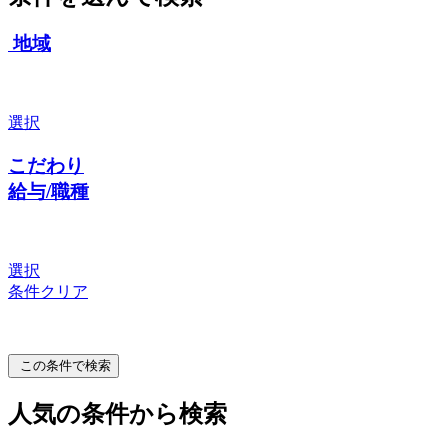
地域
選択
こだわり
給与/職種
選択
条件クリア
この条件で検索
人気の条件から検索