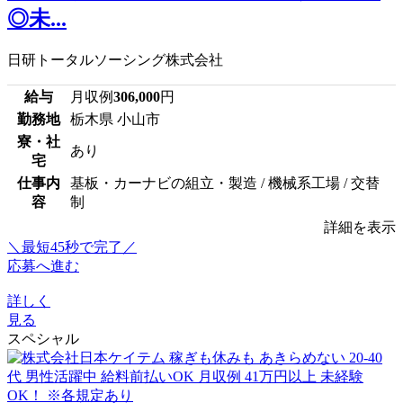
◎未...
日研トータルソーシング株式会社
給与
月収例
306,000
円
勤務地
栃木県 小山市
寮・社
あり
宅
仕事内
基板・カーナビの組立・製造 / 機械系工場 / 交替
容
制
詳細を表示
＼最短45秒で完了／
応募へ進む
詳しく
見る
スペシャル