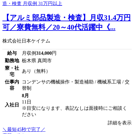
【アルミ部品製造・検査】月収31.4万円
可／寮費無料／20～40代活躍中《...
株式会社日本ケイテム
給与
月収例
314,000
円
勤務地
栃木県 真岡市
寮・社
あり（無料）
宅
仕事内
コンデンサの機械操作・製造補助 / 機械系工場 / 交
容
替制
8月
11日
入社日
※目安になります、表記なしは面接時にご相談く
ださい
詳細を表示
＼最短45秒で完了／