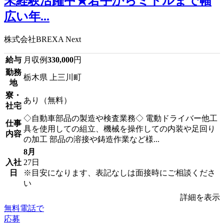
未経験活躍中★若手からミドルまで幅
広い年...
株式会社BREXA Next
給与
月収例
330,000
円
勤務
栃木県 上三川町
地
寮・
あり（無料）
社宅
◇自動車部品の製造や検査業務◇ 電動ドライバー他工
仕事
具を使用しての組立、機械を操作しての内装や足回り
内容
の加工 部品の溶接や鋳造作業など様...
8月
入社
27日
日
※目安になります、表記なしは面接時にご相談くださ
い
詳細を表示
無料電話で
応募