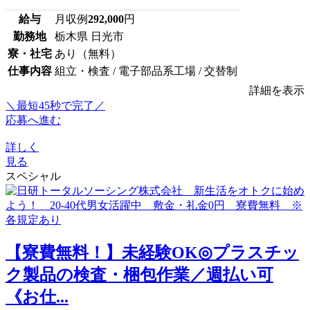
給与
月収例
292,000
円
勤務地
栃木県 日光市
寮・社宅
あり（無料）
仕事内容
組立・検査 / 電子部品系工場 / 交替制
詳細を表示
＼最短45秒で完了／
応募へ進む
詳しく
見る
スペシャル
【寮費無料！】未経験OK◎プラスチッ
ク製品の検査・梱包作業／週払い可
《お仕...