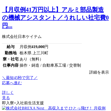
【月収例41万円以上】アルミ部品製造
の機械アシスタント／うれしい社宅費0
円...
株式会社日本ケイテム
給与
月収例
419,000
円
勤務地
栃木県 上三川町
寮・社宅
あり（無料）
仕事内容
操作・鋳造 / 自動車系工場 / 交替制
詳細を表示
＼最短45秒で完了／
応募へ進む
詳しく
見る
即入寮+入社前生活支援