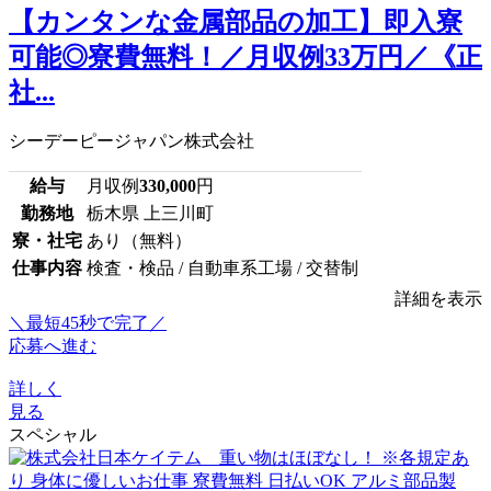
【カンタンな金属部品の加工】即入寮
可能◎寮費無料！／月収例33万円／《正
社...
シーデーピージャパン株式会社
給与
月収例
330,000
円
勤務地
栃木県 上三川町
寮・社宅
あり（無料）
仕事内容
検査・検品 / 自動車系工場 / 交替制
詳細を表示
＼最短45秒で完了／
応募へ進む
詳しく
見る
スペシャル