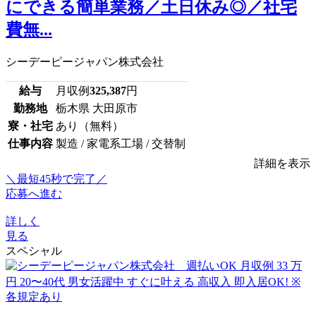
にできる簡単業務／土日休み◎／社宅
費無...
シーデーピージャパン株式会社
給与
月収例
325,387
円
勤務地
栃木県 大田原市
寮・社宅
あり（無料）
仕事内容
製造 / 家電系工場 / 交替制
詳細を表示
＼最短45秒で完了／
応募へ進む
詳しく
見る
スペシャル