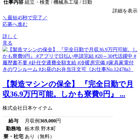
仕事内容
組立・検査 / 機械系工場 / 日勤
詳細を表示
＼最短45秒で完了／
応募へ進む
詳しく
見る
【製造マシンの保全】 『完全日勤で月
収36.9万円可能。しかも寮費0円』 ...
株式会社日本ケイテム
給与
月収例
369,000
円
勤務地
栃木県 野木町
寮・社宅
あり（無料）