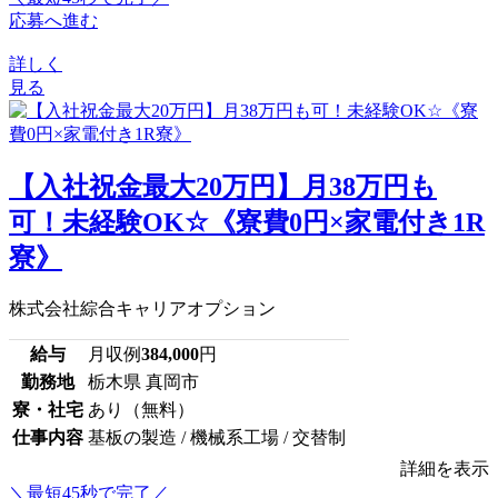
応募へ進む
詳しく
見る
【入社祝金最大20万円】月38万円も
可！未経験OK☆《寮費0円×家電付き1R
寮》
株式会社綜合キャリアオプション
給与
月収例
384,000
円
勤務地
栃木県 真岡市
寮・社宅
あり（無料）
仕事内容
基板の製造 / 機械系工場 / 交替制
詳細を表示
＼最短45秒で完了／