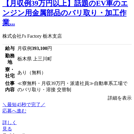
【月収例39万円以上】話題のEV車のエ
ンジン用金属部品のバリ取り・加工作
業...
株式会社J's Factory 栃木支店
給与
月収例
393,100
円
勤務
栃木県 上三川町
地
寮・
あり（無料）
社宅
仕事
≪寮無料・月収39万円・派遣社員≫自動車系工場で
内容
のバリ取り・溶接 交替制
詳細を表示
＼最短45秒で完了／
応募へ進む
詳しく
見る