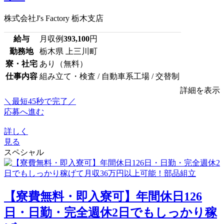
株式会社J's Factory 栃木支店
給与
月収例
393,100
円
勤務地
栃木県 上三川町
寮・社宅
あり（無料）
仕事内容
組み立て・検査 / 自動車系工場 / 交替制
詳細を表示
＼最短45秒で完了／
応募へ進む
詳しく
見る
スペシャル
【寮費無料・即入寮可】年間休日126
日・日勤・完全週休2日でもしっかり稼