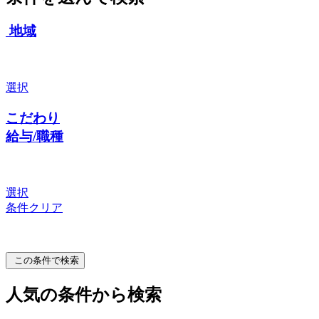
地域
選択
こだわり
給与/職種
選択
条件クリア
この条件で検索
人気の条件から検索