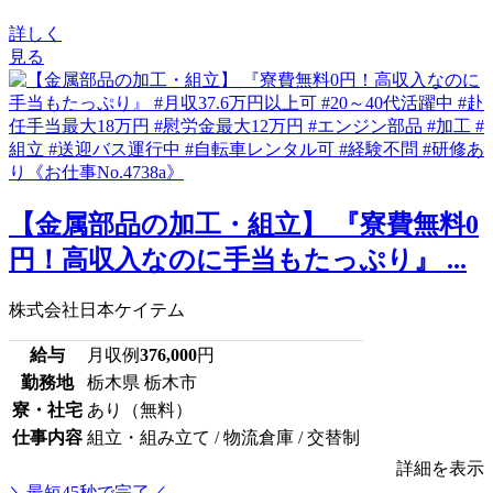
詳しく
見る
【金属部品の加工・組立】 『寮費無料0
円！高収入なのに手当もたっぷり』 ...
株式会社日本ケイテム
給与
月収例
376,000
円
勤務地
栃木県 栃木市
寮・社宅
あり（無料）
仕事内容
組立・組み立て / 物流倉庫 / 交替制
詳細を表示
＼最短45秒で完了／