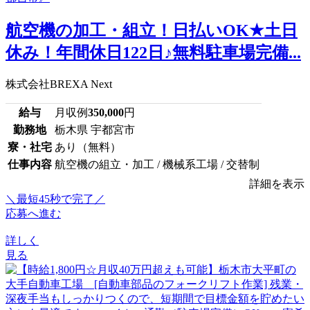
航空機の加工・組立！日払いOK★土日
休み！年間休日122日♪無料駐車場完備...
株式会社BREXA Next
給与
月収例
350,000
円
勤務地
栃木県 宇都宮市
寮・社宅
あり（無料）
仕事内容
航空機の組立・加工 / 機械系工場 / 交替制
詳細を表示
＼最短45秒で完了／
応募へ進む
詳しく
見る