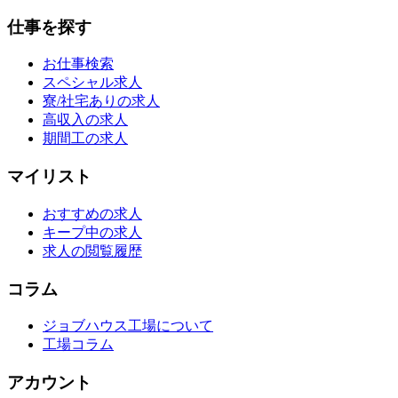
仕事を探す
お仕事検索
スペシャル求人
寮/社宅ありの求人
高収入の求人
期間工の求人
マイリスト
おすすめの求人
キープ中の求人
求人の閲覧履歴
コラム
ジョブハウス工場について
工場コラム
アカウント