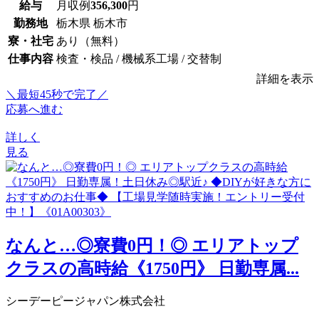
給与
月収例
356,300
円
勤務地
栃木県 栃木市
寮・社宅
あり（無料）
仕事内容
検査・検品 / 機械系工場 / 交替制
詳細を表示
＼最短45秒で完了／
応募へ進む
詳しく
見る
なんと…◎寮費0円！◎ エリアトップ
クラスの高時給《1750円》 日勤専属...
シーデーピージャパン株式会社