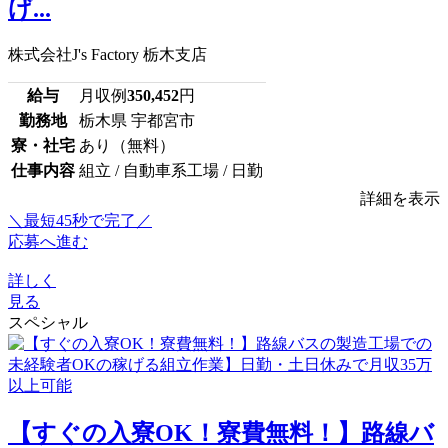
げ...
株式会社J's Factory 栃木支店
給与
月収例
350,452
円
勤務地
栃木県 宇都宮市
寮・社宅
あり（無料）
仕事内容
組立 / 自動車系工場 / 日勤
詳細を表示
＼最短45秒で完了／
応募へ進む
詳しく
見る
スペシャル
【すぐの入寮OK！寮費無料！】路線バ