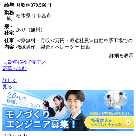
給与
月収例
370,560
円
勤務
栃木県 宇都宮市
地
寮・
あり（無料）
社宅
仕事
≪寮無料・月収37万円・派遣社員≫自動車系工場での
内容
機械操作・製造オペレーター 日勤
詳細を表示
＼最短45秒で完了／
応募へ進む
詳しく
見る
スペシャル