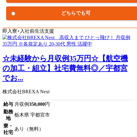
どちらでも可
即入寮+入社前生活支援
☆未経験から月収例35万円☆【航空機
の加工・組立】社宅費無料◎／宇都宮
でお...
株式会社BREXA Next
給与
月収例
350,000
円
勤務
栃木県 宇都宮市
地
寮・
あり（無料）
社宅