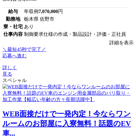
給与
年収例
7,070,000
円
勤務地
栃木県 佐野市
寮・社宅
あり
仕事内容
制御要求仕様の作成・製品設計・評価・正社員
詳細を表示
＼最短45秒で完了／
応募へ進む
詳しく
見る
スペシャル
WEB面接だけで一発内定！今ならワン
ルームのお部屋に入寮無料！話題のEV
車...