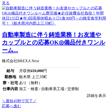
見る
自動車製造に伴う鋳造業務！お友達や
カップルとの応募OK◎備品付きワンル
ーム...
株式会社BREXA Next
給与
月収例
410,000
円
勤務地
栃木県 上三川町
寮・社宅
あり（無料）
仕事内容
加工・検査 / 自動車系工場 / 交替制
詳細を表示
＼最短45秒で完了／
応募へ進む