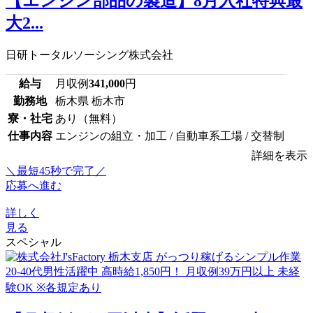
【エンジン部品の製造】8月入社特典最
大2...
日研トータルソーシング株式会社
給与
月収例
341,000
円
勤務地
栃木県 栃木市
寮・社宅
あり（無料）
仕事内容
エンジンの組立・加工 / 自動車系工場 / 交替制
詳細を表示
＼最短45秒で完了／
応募へ進む
詳しく
見る
スペシャル