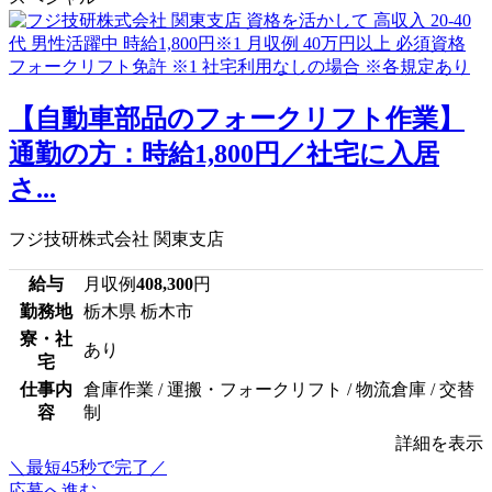
【自動車部品のフォークリフト作業】
通勤の方：時給1,800円／社宅に入居
さ...
フジ技研株式会社 関東支店
給与
月収例
408,300
円
勤務地
栃木県 栃木市
寮・社
あり
宅
仕事内
倉庫作業 / 運搬・フォークリフト / 物流倉庫 / 交替
容
制
詳細を表示
＼最短45秒で完了／
応募へ進む