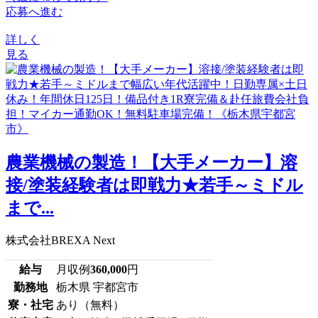
応募へ進む
詳しく
見る
農業機械の製造！【大手メーカー】溶
接/塗装経験者は即戦力★若手～ミドル
まで...
株式会社BREXA Next
給与
月収例
360,000
円
勤務地
栃木県 宇都宮市
寮・社宅
あり（無料）