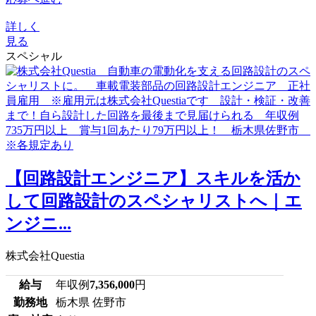
詳しく
見る
スペシャル
【回路設計エンジニア】スキルを活か
して回路設計のスペシャリストへ｜エ
ンジニ...
株式会社Questia
給与
年収例
7,356,000
円
勤務地
栃木県 佐野市