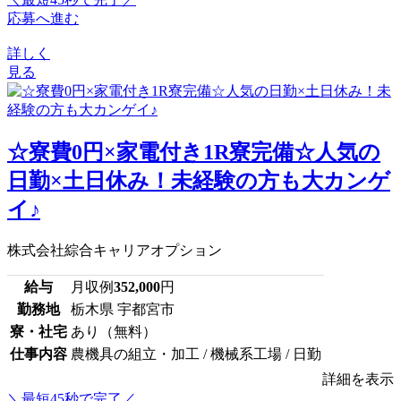
応募へ進む
詳しく
見る
☆寮費0円×家電付き1R寮完備☆人気の
日勤×土日休み！未経験の方も大カンゲ
イ♪
株式会社綜合キャリアオプション
給与
月収例
352,000
円
勤務地
栃木県 宇都宮市
寮・社宅
あり（無料）
仕事内容
農機具の組立・加工 / 機械系工場 / 日勤
詳細を表示
＼最短45秒で完了／