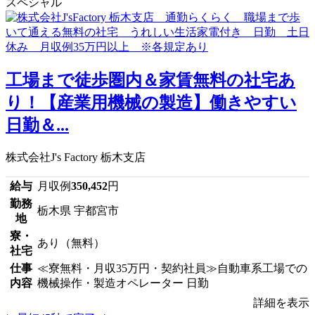
スペシャル
工場まで徒歩圏内＆家賃無料の社宅あ
り！【産業用機械の製造】働きやすい
日勤＆...
株式会社J's Factory 栃木支店
給与
月収例
350,452
円
勤務
栃木県 宇都宮市
地
寮・
あり（無料）
社宅
仕事
≪寮無料・月収35万円・契約社員≫自動車系工場での
内容
機械操作・製造オペレーター 日勤
詳細を表示