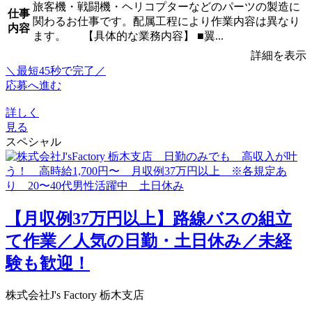
旅客機・戦闘機・ヘリコプターなどのパーツの製造に
仕事
関わるお仕事です。配属工程により作業内容は異なり
内容
ます。 【具体的な業務内容】 ■翼...
詳細を表示
＼最短45秒で完了／
応募へ進む
詳しく
見る
スペシャル
【月収例37万円以上】路線バスの組立
て作業／人気の日勤・土日休み／未経
験も歓迎！
株式会社J's Factory 栃木支店