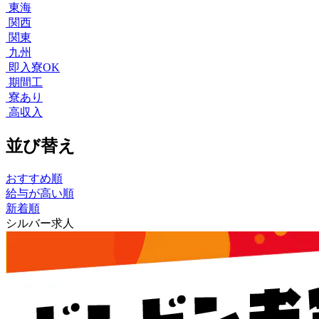
東海
関西
関東
九州
即入寮OK
期間工
寮あり
高収入
並び替え
おすすめ順
給与が高い順
新着順
シルバー求人