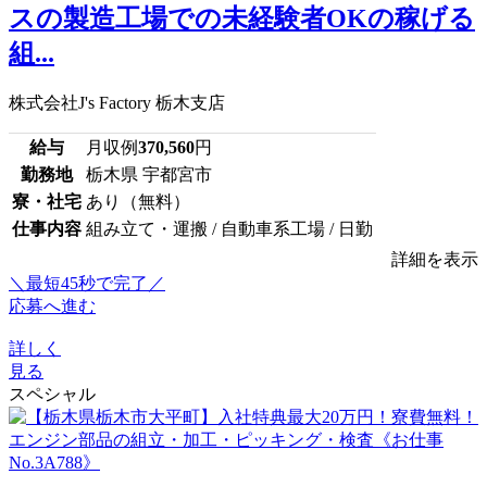
スの製造工場での未経験者OKの稼げる
組...
株式会社J's Factory 栃木支店
給与
月収例
370,560
円
勤務地
栃木県 宇都宮市
寮・社宅
あり（無料）
仕事内容
組み立て・運搬 / 自動車系工場 / 日勤
詳細を表示
＼最短45秒で完了／
応募へ進む
詳しく
見る
スペシャル