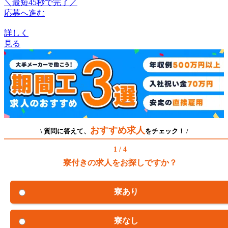
＼最短45秒で完了／
応募へ進む
詳しく
見る
おすすめ求人
\ 質問に答えて、
をチェック！ /
1 / 4
寮付きの求人をお探しですか？
寮あり
寮なし