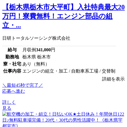
【栃木県栃木市大平町】入社特典最大20
万円！寮費無料！エンジン部品の組
立・...
日研トータルソーシング株式会社
給与
月収例
341,000
円
勤務地
栃木県 栃木市
寮・社宅
あり（無料）
仕事内容
エンジンの組立・加工 / 自動車系工場 / 交替制
詳細を表示
＼最短45秒で完了／
応募へ進む
詳しく
見る