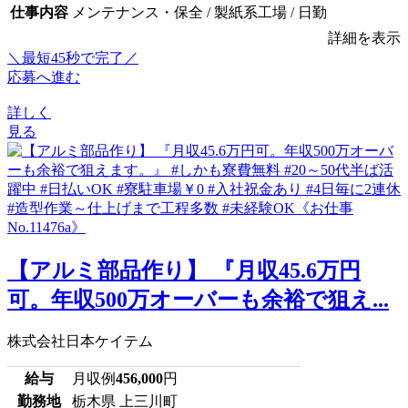
仕事内容
メンテナンス・保全 / 製紙系工場 / 日勤
詳細を表示
＼最短45秒で完了／
応募へ進む
詳しく
見る
【アルミ部品作り】 『月収45.6万円
可。年収500万オーバーも余裕で狙え...
株式会社日本ケイテム
給与
月収例
456,000
円
勤務地
栃木県 上三川町