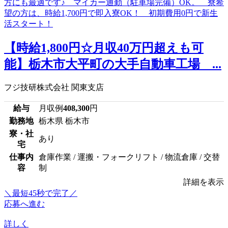
【時給1,800円☆月収40万円超えも可
能】栃木市大平町の大手自動車工場 ...
フジ技研株式会社 関東支店
給与
月収例
408,300
円
勤務地
栃木県 栃木市
寮・社
あり
宅
仕事内
倉庫作業 / 運搬・フォークリフト / 物流倉庫 / 交替
容
制
詳細を表示
＼最短45秒で完了／
応募へ進む
詳しく