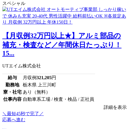
スペシャル
【月収例32万円以上★】アルミ部品の
補充・検査など／年間休日たっぷり！
15...
UTエイム株式会社
給与
月収例
321,205
円
勤務地
栃木県 上三川町
寮・社宅
あり（無料）
仕事内容
自動車系工場 / 検査・検品 / 正社員
詳細を表示
＼最短45秒で完了／
応募へ進む