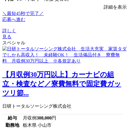
詳細を表示
＼最短45秒で完了／
応募へ進む
詳しく
見る
スペシャル
【月収例30万円以上】カーナビの組
立・検査など／寮費無料で固定費ガッ
ツリ節...
日研トータルソーシング株式会社
給与
月収例
308,000
円
勤務地
栃木県 小山市