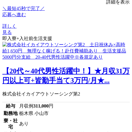
詳細を表示
＼最短45秒で完了／
応募へ進む
詳しく
見る
即入寮+入社前生活支援
【20代～40代男性活躍中！】★月収31万
円以上可+皆勤手当て3万円/月★...
株式会社イカイアウトソーシング第2
給与
月収例
311,000
円
勤務地
栃木県 小山市
寮・社
あり
宅