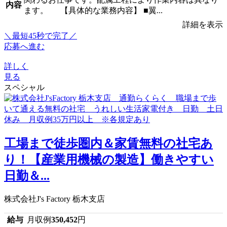
内容
ます。 【具体的な業務内容】 ■翼...
詳細を表示
＼最短45秒で完了／
応募へ進む
詳しく
見る
スペシャル
工場まで徒歩圏内＆家賃無料の社宅あ
り！【産業用機械の製造】働きやすい
日勤＆...
株式会社J's Factory 栃木支店
給与
月収例
350,452
円