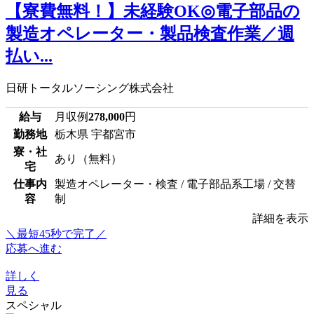
【寮費無料！】未経験OK◎電子部品の
製造オペレーター・製品検査作業／週
払い...
日研トータルソーシング株式会社
給与
月収例
278,000
円
勤務地
栃木県 宇都宮市
寮・社
あり（無料）
宅
仕事内
製造オペレーター・検査 / 電子部品系工場 / 交替
容
制
詳細を表示
＼最短45秒で完了／
応募へ進む
詳しく
見る
スペシャル