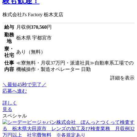
験も歓迎！
株式会社J's Factory 栃木支店
給与
月収例
370,560
円
勤務
栃木県 宇都宮市
地
寮・
あり（無料）
社宅
仕事
≪寮無料・月収37万円・派遣社員≫自動車系工場での
内容
機械操作・製造オペレーター 日勤
詳細を表示
＼最短45秒で完了／
応募へ進む
詳しく
見る
スペシャル