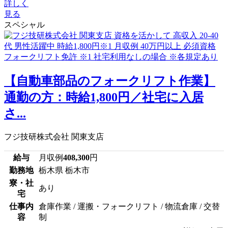
詳しく
見る
スペシャル
【自動車部品のフォークリフト作業】
通勤の方：時給1,800円／社宅に入居
さ...
フジ技研株式会社 関東支店
給与
月収例
408,300
円
勤務地
栃木県 栃木市
寮・社
あり
宅
仕事内
倉庫作業 / 運搬・フォークリフト / 物流倉庫 / 交替
容
制