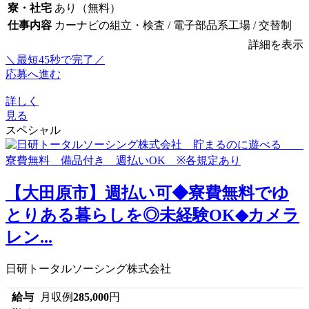
寮・社宅
あり（無料）
仕事内容
カーナビの組立・検査 / 電子部品系工場 / 交替制
詳細を表示
＼最短45秒で完了／
応募へ進む
詳しく
見る
スペシャル
【大田原市】週払い可◆寮費無料でゆ
とりある暮らしを◎未経験OK◆カメラ
レン...
日研トータルソーシング株式会社
給与
月収例
285,000
円