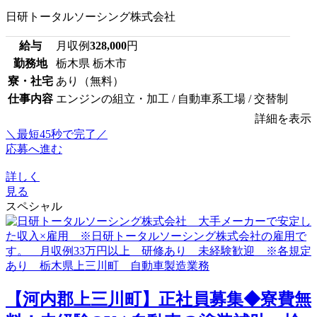
日研トータルソーシング株式会社
給与
月収例
328,000
円
勤務地
栃木県 栃木市
寮・社宅
あり（無料）
仕事内容
エンジンの組立・加工 / 自動車系工場 / 交替制
詳細を表示
＼最短45秒で完了／
応募へ進む
詳しく
見る
スペシャル
【河内郡上三川町】正社員募集◆寮費無