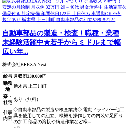
自動車部品の製造・検査！職種・業種
未経験活躍中★若手からミドルまで幅
広い年...
株式会社BREXA Next
給与
月収例
330,000
円
勤務
栃木県 上三川町
地
寮・
あり（無料）
社宅
◇自動車部品の製造や検査業務◇ 電動ドライバー他工
仕事
具を使用しての組立、機械を操作しての内装や足回り
内容
の加工 部品の溶接や鋳造作業など様...