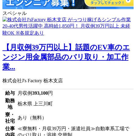
スペシャル
【月収例39万円以上】話題のEV車のエ
ンジン用金属部品のバリ取り・加工作
業...
株式会社J's Factory 栃木支店
給与
月収例
393,100
円
勤務
栃木県 上三川町
地
寮・
あり（無料）
社宅
仕事
≪寮無料・月収39万円・派遣社員≫自動車系工場で
内容
のバリ取り・溶接 交替制