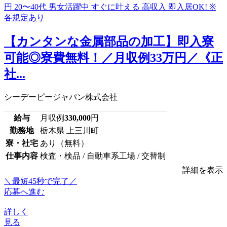
【カンタンな金属部品の加工】即入寮
可能◎寮費無料！／月収例33万円／《正
社...
シーデーピージャパン株式会社
給与
月収例
330,000
円
勤務地
栃木県 上三川町
寮・社宅
あり（無料）
仕事内容
検査・検品 / 自動車系工場 / 交替制
詳細を表示
＼最短45秒で完了／
応募へ進む
詳しく
見る