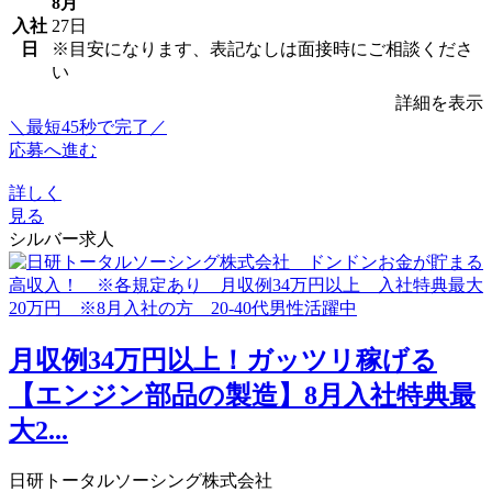
8月
入社
27日
日
※目安になります、表記なしは面接時にご相談くださ
い
詳細を表示
＼最短45秒で完了／
応募へ進む
詳しく
見る
シルバー求人
月収例34万円以上！ガッツリ稼げる
【エンジン部品の製造】8月入社特典最
大2...
日研トータルソーシング株式会社