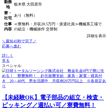
勤務
栃木県 大田原市
地
寮・
あり（無料）
社宅
仕事
≪寮無料・月収28.5万円・派遣社員≫機械系工場で
内容
の組立・機械操作 交替制
詳細を表示
＼最短45秒で完了／
応募へ進む
詳しく
見る
スペシャル
【未経験OK】電子部品の組立・検査・
ピッキング／週払い可／寮費無料！