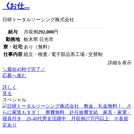
《お仕...
日研トータルソーシング株式会社
給与
月収例
292,000
円
勤務地
栃木県 日光市
寮・社宅
あり（無料）
仕事内容
組立・検査 / 電子部品系工場 / 交替制
詳細を表示
＼最短45秒で完了／
応募へ進む
詳しく
見る
スペシャル