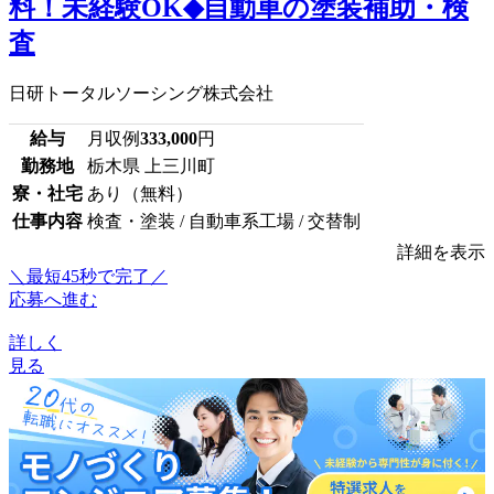
料！未経験OK◆自動車の塗装補助・検
査
日研トータルソーシング株式会社
給与
月収例
333,000
円
勤務地
栃木県 上三川町
寮・社宅
あり（無料）
仕事内容
検査・塗装 / 自動車系工場 / 交替制
詳細を表示
＼最短45秒で完了／
応募へ進む
詳しく
見る