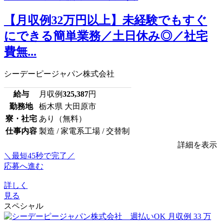
【月収例32万円以上】未経験でもすぐ
にできる簡単業務／土日休み◎／社宅
費無...
シーデーピージャパン株式会社
給与
月収例
325,387
円
勤務地
栃木県 大田原市
寮・社宅
あり（無料）
仕事内容
製造 / 家電系工場 / 交替制
詳細を表示
＼最短45秒で完了／
応募へ進む
詳しく
見る
スペシャル