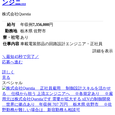
ンジニ...
株式会社Questia
給与
年収例
7,356,000
円
勤務地
栃木県 佐野市
寮・社宅
あり
仕事内容
車載電装部品の回路設計エンジニア・正社員
詳細を表示
＼最短45秒で完了／
応募へ進む
詳しく
見る
スペシャル