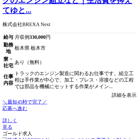
クのエンジン組立など｜生活費を抑え
てゆと...
株式会社BREXA Next
給与
月収例
330,000
円
勤務
栃木県 栃木市
地
寮・
あり（無料）
社宅
トラックのエンジン製造に関わるお仕事です。組立工
仕事
程は手作業が中心で、加工・プレス・溶接などの工程
内容
では部品を機械にセットする作業がメイン...
詳細を表示
＼最短45秒で完了／
応募へ進む
詳しく
見る
ゴールド求人