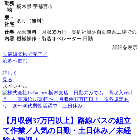
勤務
栃木県 宇都宮市
地
寮・
あり（無料）
社宅
仕事
≪寮無料・月収35万円・契約社員≫自動車系工場での
内容
機械操作・製造オペレーター 日勤
詳細を表示
＼最短45秒で完了／
応募へ進む
詳しく
見る
スペシャル
【月収例37万円以上】路線バスの組立
て作業／人気の日勤・土日休み／未経