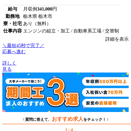
給与
月収例
341,000
円
勤務地
栃木県 栃木市
寮・社宅
あり（無料）
仕事内容
エンジンの組立・加工 / 自動車系工場 / 交替制
詳細を表示
＼最短45秒で完了／
応募へ進む
詳しく
見る
おすすめ求人
\ 質問に答えて、
をチェック！ /
1 / 4