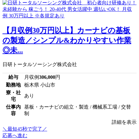
【月収例30万円以上】カーナビの基板
の製造／シンプル&わかりやすい作業
◎未...
日研トータルソーシング株式会社
給与
月収例
306,000
円
勤務地
栃木県 小山市
寮・社
あり
宅
仕事内
基板・カーナビの組立・製造 / 機械系工場 / 交替
容
制
詳細を表示
＼最短45秒で完了／
応募へ進む