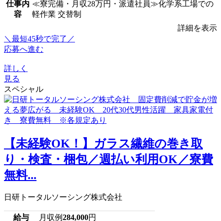
仕事内
≪寮完備・月収28万円・派遣社員≫化学系工場での
容
軽作業 交替制
詳細を表示
＼最短45秒で完了／
応募へ進む
詳しく
見る
スペシャル
【未経験OK！】ガラス繊維の巻き取
り・検査・梱包／週払い利用OK／寮費
無料...
日研トータルソーシング株式会社
給与
月収例
284,000
円