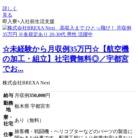
詳しく
見る
即入寮+入社前生活支援
☆未経験から月収例35万円☆【航空機
の加工・組立】社宅費無料◎／宇都宮
でお...
株式会社BREXA Next
給与
月収例
350,000
円
勤務
栃木県 宇都宮市
地
寮・
あり（無料）
社宅
旅客機・戦闘機・ヘリコプターなどのパーツの製造に
仕事
関わるお仕事です。配属工程により作業内容は異なり