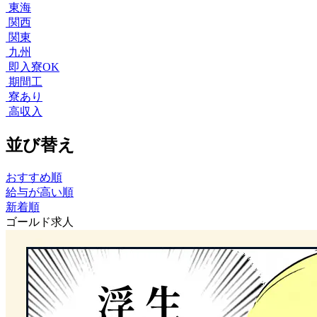
東海
関西
関東
九州
即入寮OK
期間工
寮あり
高収入
並び替え
おすすめ順
給与が高い順
新着順
ゴールド求人