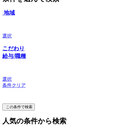
地域
選択
こだわり
給与/職種
選択
条件クリア
この条件で検索
人気の条件から検索