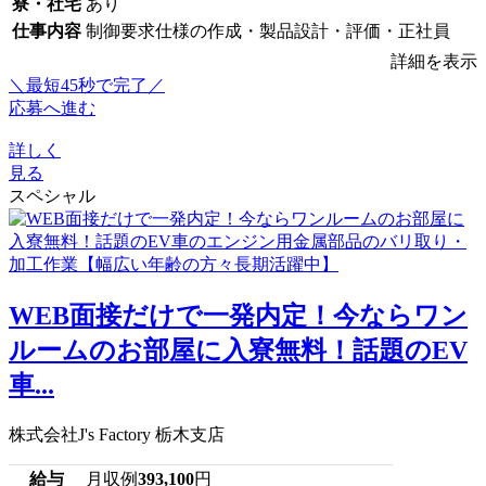
寮・社宅
あり
仕事内容
制御要求仕様の作成・製品設計・評価・正社員
詳細を表示
＼最短45秒で完了／
応募へ進む
詳しく
見る
スペシャル
WEB面接だけで一発内定！今ならワン
ルームのお部屋に入寮無料！話題のEV
車...
株式会社J's Factory 栃木支店
給与
月収例
393,100
円