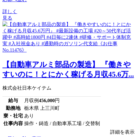
詳しく
見る
【自動車アルミ部品の製造】 『働きや
すいのに！とにかく稼げる月収45.6万...
株式会社日本ケイテム
給与
月収例
456,000
円
勤務地
栃木県 上三川町
寮・社宅
あり
仕事内容
操作・鋳造 / 自動車系工場 / 交替制
詳細を表示