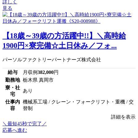
詳しく
見る
【18歳～39歳の方活躍中!!】＼高時給
1900円×寮完備☆土日休み／フォ...
パーソルファクトリーパートナーズ株式会社
給与
月収例
382,000
円
勤務地
栃木県 真岡市
寮・社
あり
宅
仕事内
機械系工場 / クレーン・フォークリフト・重機 / 交
容
替制
詳細を表示
＼最短45秒で完了／
応募へ進む