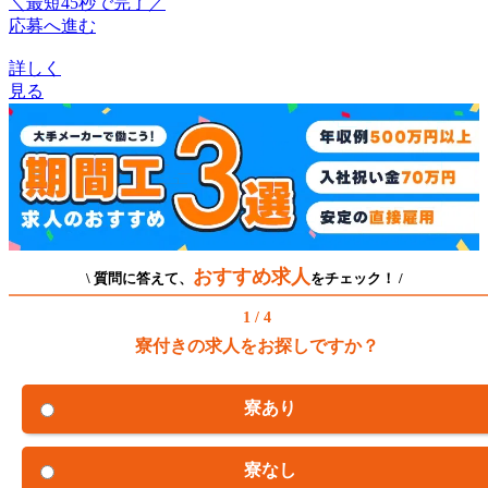
＼最短45秒で完了／
応募へ進む
詳しく
見る
おすすめ求人
\ 質問に答えて、
をチェック！ /
1 / 4
寮付きの求人をお探しですか？
寮あり
寮なし