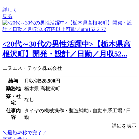
詳しく
見る
<20代～30代の男性活躍中>【栃木県高
根沢町】開発・設計／日勤／月収52...
エヌエス・テック株式会社
給与
月収例
528,500
円
勤務地
栃木県 高根沢町
寮・社
なし
宅
仕事内
タイヤの機械操作・製造補助 / 自動車系工場 / 日
容
勤
詳細を表示
＼最短45秒で完了／