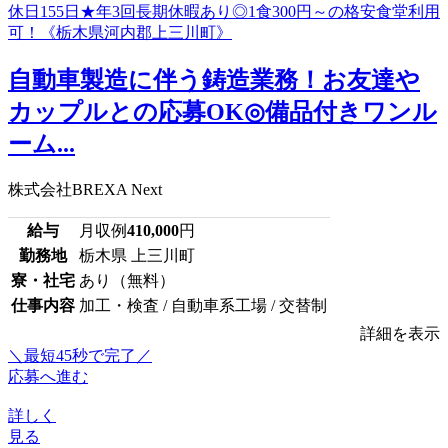
自動車製造に伴う鋳造業務！お友達や
カップルとの応募OK◎備品付きワンル
ーム...
株式会社BREXA Next
給与
月収例
410,000
円
勤務地
栃木県 上三川町
寮・社宅
あり（無料）
仕事内容
加工・検査 / 自動車系工場 / 交替制
詳細を表示
＼最短45秒で完了／
応募へ進む
詳しく
見る