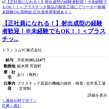
【正社員になれる！】射出成型の経験
者歓迎！※未経験でもOK！！＜プラス
チッ...
トランコムSC株式会社
給与
月収例
385,524
円
勤務地
栃木県 芳賀町
寮・社
あり（無料）
宅
仕事内
プラスチック容器の機械の操作・検査 / 化学系工場
容
/ 交替制
詳細を表示
＼最短45秒で完了／
応募へ進む