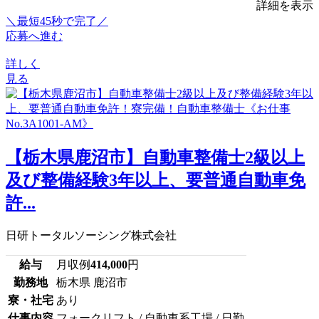
詳細を表示
＼最短45秒で完了／
応募へ進む
詳しく
見る
【栃木県鹿沼市】自動車整備士2級以上
及び整備経験3年以上、要普通自動車免
許...
日研トータルソーシング株式会社
給与
月収例
414,000
円
勤務地
栃木県 鹿沼市
寮・社宅
あり
仕事内容
フォークリフト / 自動車系工場 / 日勤