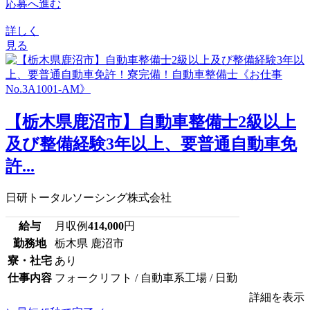
応募へ進む
詳しく
見る
【栃木県鹿沼市】自動車整備士2級以上
及び整備経験3年以上、要普通自動車免
許...
日研トータルソーシング株式会社
給与
月収例
414,000
円
勤務地
栃木県 鹿沼市
寮・社宅
あり
仕事内容
フォークリフト / 自動車系工場 / 日勤
詳細を表示