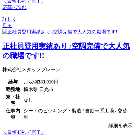
＼最短45秒で完了／
応募へ進む
詳しく
見る
正社員登用実績あり♪空調完備で大人気
の職場です!!
株式会社スタッフブレーン
給与
月収例
383,010
円
勤務地
栃木県 日光市
寮・社
なし
宅
仕事内
シートのピッキング・製造 / 自動車系工場 / 交替
容
制
詳細を表示
＼最短45秒で完了／