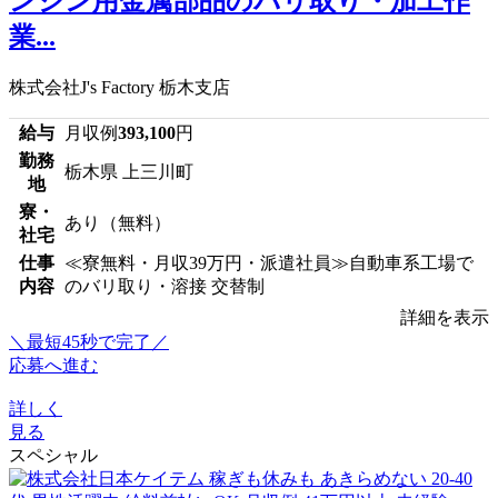
ンジン用金属部品のバリ取り・加工作
業...
株式会社J's Factory 栃木支店
給与
月収例
393,100
円
勤務
栃木県 上三川町
地
寮・
あり（無料）
社宅
仕事
≪寮無料・月収39万円・派遣社員≫自動車系工場で
内容
のバリ取り・溶接 交替制
詳細を表示
＼最短45秒で完了／
応募へ進む
詳しく
見る
スペシャル