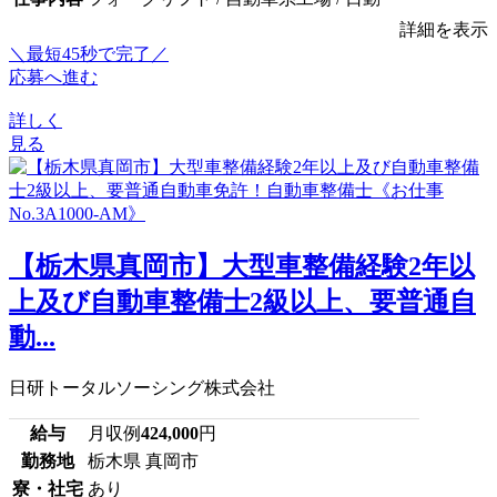
詳細を表示
＼最短45秒で完了／
応募へ進む
詳しく
見る
【栃木県真岡市】大型車整備経験2年以
上及び自動車整備士2級以上、要普通自
動...
日研トータルソーシング株式会社
給与
月収例
424,000
円
勤務地
栃木県 真岡市
寮・社宅
あり