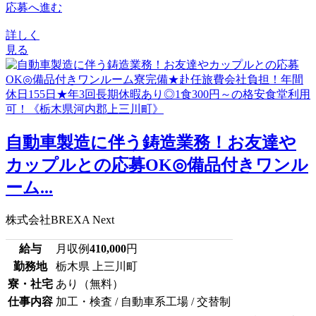
応募へ進む
詳しく
見る
自動車製造に伴う鋳造業務！お友達や
カップルとの応募OK◎備品付きワンル
ーム...
株式会社BREXA Next
給与
月収例
410,000
円
勤務地
栃木県 上三川町
寮・社宅
あり（無料）
仕事内容
加工・検査 / 自動車系工場 / 交替制