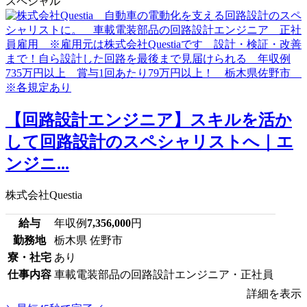
スペシャル
【回路設計エンジニア】スキルを活か
して回路設計のスペシャリストへ｜エ
ンジニ...
株式会社Questia
給与
年収例
7,356,000
円
勤務地
栃木県 佐野市
寮・社宅
あり
仕事内容
車載電装部品の回路設計エンジニア・正社員
詳細を表示