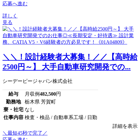
応募へ進む
詳しく
見る
＼＼！設計経験者大募集！／／【高時給
2500円～】 大手自動車研究開発での...
シーデーピージャパン株式会社
給与
月収例
482,500
円
勤務地
栃木県 芳賀町
寮・社宅
なし
仕事内容
検査・検品 / 自動車系工場 / 日勤
詳細を表示
＼最短45秒で完了／
応募へ進む