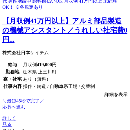
【月収例41万円以上】アルミ部品製造
の機械アシスタント／うれしい社宅費0
円...
株式会社日本ケイテム
給与
月収例
419,000
円
勤務地
栃木県 上三川町
寮・社宅
あり（無料）
仕事内容
操作・鋳造 / 自動車系工場 / 交替制
詳細を表示
＼最短45秒で完了／
応募へ進む
詳しく
見る