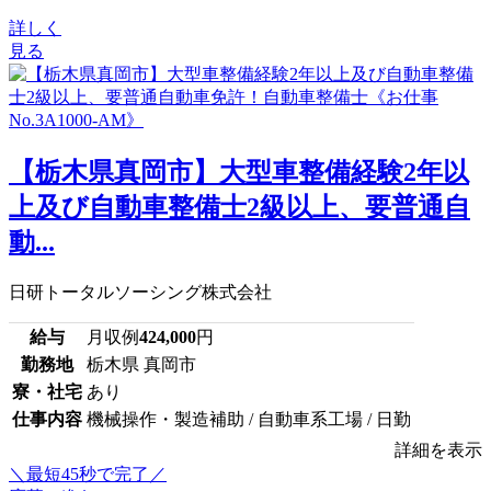
詳しく
見る
【栃木県真岡市】大型車整備経験2年以
上及び自動車整備士2級以上、要普通自
動...
日研トータルソーシング株式会社
給与
月収例
424,000
円
勤務地
栃木県 真岡市
寮・社宅
あり
仕事内容
機械操作・製造補助 / 自動車系工場 / 日勤
詳細を表示
＼最短45秒で完了／