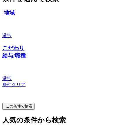
地域
選択
こだわり
給与/職種
選択
条件クリア
この条件で検索
人気の条件から検索