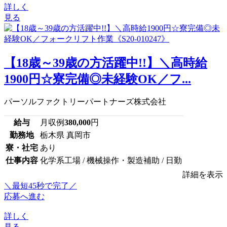
詳しく
見る
【18歳～39歳の方活躍中!!】＼高時給
1900円☆寮完備◎未経験OK／フ...
パーソルファクトリーパートナーズ株式会社
給与
月収例
380,000
円
勤務地
栃木県 真岡市
寮・社宅
あり
仕事内容
化学系工場 / 機械操作・製造補助 / 日勤
詳細を表示
＼最短45秒で完了／
応募へ進む
詳しく
見る