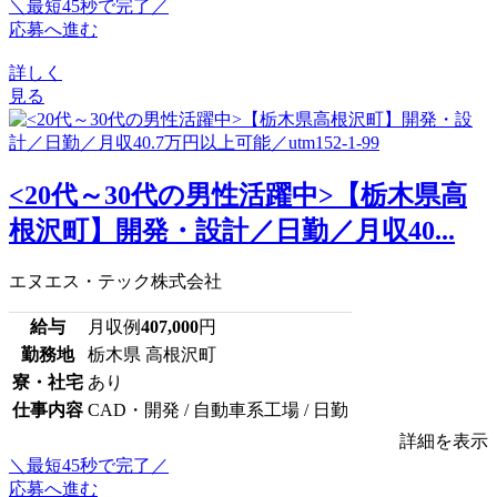
＼最短45秒で完了／
応募へ進む
詳しく
見る
<20代～30代の男性活躍中>【栃木県高
根沢町】開発・設計／日勤／月収40...
エヌエス・テック株式会社
給与
月収例
407,000
円
勤務地
栃木県 高根沢町
寮・社宅
あり
仕事内容
CAD・開発 / 自動車系工場 / 日勤
詳細を表示
＼最短45秒で完了／
応募へ進む