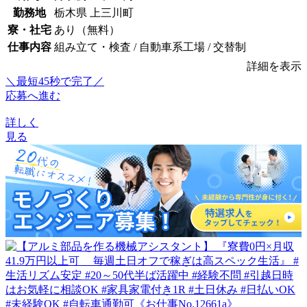
勤務地
栃木県 上三川町
寮・社宅
あり（無料）
仕事内容
組み立て・検査 / 自動車系工場 / 交替制
詳細を表示
＼最短45秒で完了／
応募へ進む
詳しく
見る