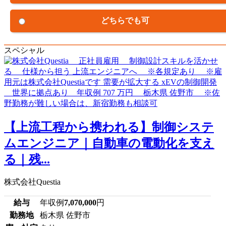
どちらでも可
スペシャル
【上流工程から携われる】制御システ
ムエンジニア｜自動車の電動化を支え
る｜残...
株式会社Questia
給与
年収例
7,070,000
円
勤務地
栃木県 佐野市