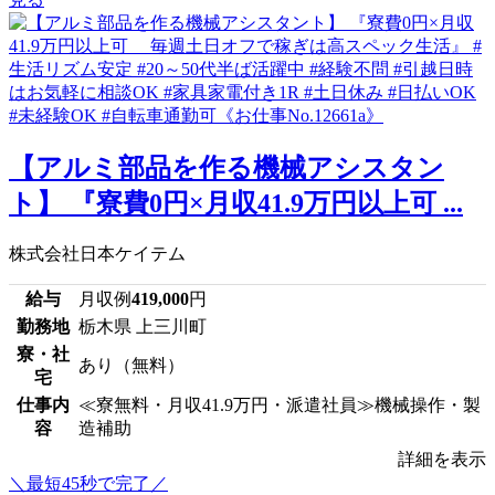
【アルミ部品を作る機械アシスタン
ト】 『寮費0円×月収41.9万円以上可 ...
株式会社日本ケイテム
給与
月収例
419,000
円
勤務地
栃木県 上三川町
寮・社
あり（無料）
宅
仕事内
≪寮無料・月収41.9万円・派遣社員≫機械操作・製
容
造補助
詳細を表示
＼最短45秒で完了／