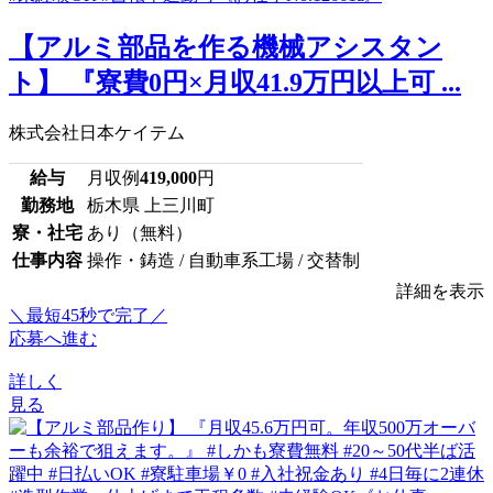
【アルミ部品を作る機械アシスタン
ト】 『寮費0円×月収41.9万円以上可 ...
株式会社日本ケイテム
給与
月収例
419,000
円
勤務地
栃木県 上三川町
寮・社宅
あり（無料）
仕事内容
操作・鋳造 / 自動車系工場 / 交替制
詳細を表示
＼最短45秒で完了／
応募へ進む
詳しく
見る