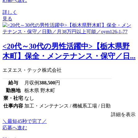
応募へ進む
詳しく
見る
<20代～30代の男性活躍中>【栃木県野
木町】保全・メンテナンス・保守／日...
エヌエス・テック株式会社
給与
月収例
388,500
円
勤務地
栃木県 野木町
寮・社宅
なし
仕事内容
加工・メンテナンス / 機械系工場 / 日勤
詳細を表示
＼最短45秒で完了／
応募へ進む