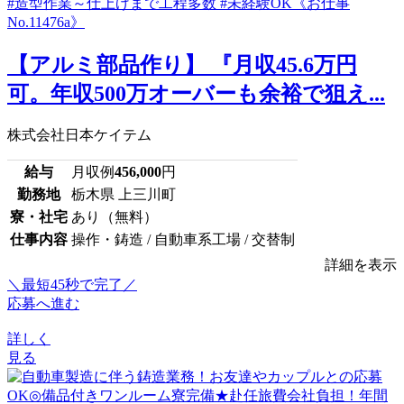
【アルミ部品作り】 『月収45.6万円
可。年収500万オーバーも余裕で狙え...
株式会社日本ケイテム
給与
月収例
456,000
円
勤務地
栃木県 上三川町
寮・社宅
あり（無料）
仕事内容
操作・鋳造 / 自動車系工場 / 交替制
詳細を表示
＼最短45秒で完了／
応募へ進む
詳しく
見る