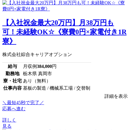
【入社祝金最大20万円】月38万円も
可！未経験OK☆《寮費0円×家電付き1R
寮》
株式会社綜合キャリアオプション
給与
月収例
384,000
円
勤務地
栃木県 真岡市
寮・社宅
あり（無料）
仕事内容
基板の製造 / 機械系工場 / 交替制
詳細を表示
＼最短45秒で完了／
応募へ進む
詳しく
見る