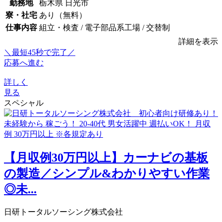
勤務地
栃木県 日光市
寮・社宅
あり（無料）
仕事内容
組立・検査 / 電子部品系工場 / 交替制
詳細を表示
＼最短45秒で完了／
応募へ進む
詳しく
見る
スペシャル
【月収例30万円以上】カーナビの基板
の製造／シンプル&わかりやすい作業
◎未...
日研トータルソーシング株式会社