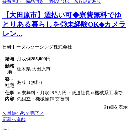
【大田原市】週払い可◆寮費無料でゆ
とりある暮らしを◎未経験OK◆カメラ
レン...
日研トータルソーシング株式会社
給与
月収例
285,000
円
勤務
栃木県 大田原市
地
寮・
あり（無料）
社宅
仕事
≪寮無料・月収28.5万円・派遣社員≫機械系工場で
内容
の組立・機械操作 交替制
詳細を表示
＼最短45秒で完了／
応募へ進む