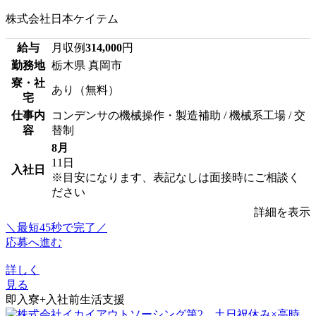
株式会社日本ケイテム
給与
月収例
314,000
円
勤務地
栃木県 真岡市
寮・社
あり（無料）
宅
仕事内
コンデンサの機械操作・製造補助 / 機械系工場 / 交
容
替制
8月
11日
入社日
※目安になります、表記なしは面接時にご相談く
ださい
詳細を表示
＼最短45秒で完了／
応募へ進む
詳しく
見る
即入寮+入社前生活支援