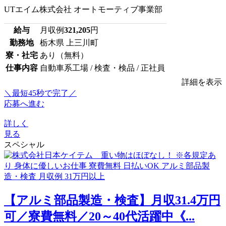
UTエイム株式会社 オートモーティブ事業部
給与
月収例
321,205
円
勤務地
栃木県 上三川町
寮・社宅
あり（無料）
仕事内容
自動車系工場 / 検査・検品 / 正社員
詳細を表示
＼最短45秒で完了／
応募へ進む
詳しく
見る
スペシャル
【アルミ部品製造・検査】月収31.4万円
可／寮費無料／20～40代活躍中《...