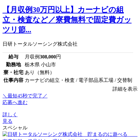
【月収例30万円以上】カーナビの組
立・検査など／寮費無料で固定費ガッ
ツリ節...
日研トータルソーシング株式会社
給与
月収例
308,000
円
勤務地
栃木県 小山市
寮・社宅
あり（無料）
仕事内容
カーナビの組立・検査 / 電子部品系工場 / 交替制
詳細を表示
＼最短45秒で完了／
応募へ進む
詳しく
見る
スペシャル