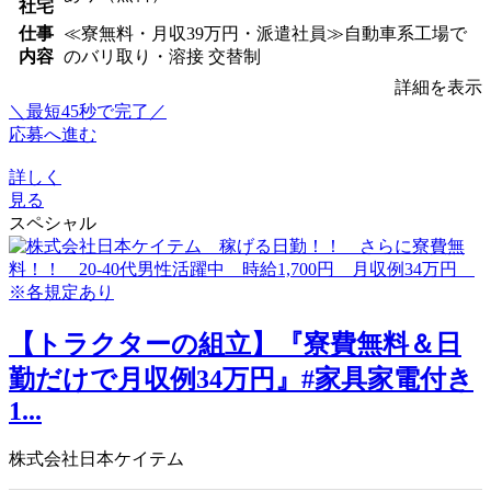
社宅
仕事
≪寮無料・月収39万円・派遣社員≫自動車系工場で
内容
のバリ取り・溶接 交替制
詳細を表示
＼最短45秒で完了／
応募へ進む
詳しく
見る
スペシャル
【トラクターの組立】『寮費無料＆日
勤だけで月収例34万円』#家具家電付き
1...
株式会社日本ケイテム