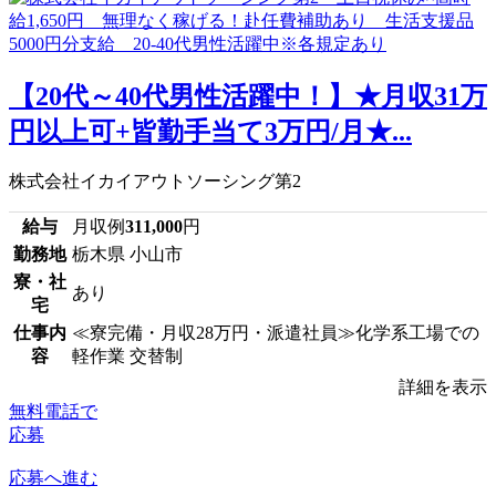
【20代～40代男性活躍中！】★月収31万
円以上可+皆勤手当て3万円/月★...
株式会社イカイアウトソーシング第2
給与
月収例
311,000
円
勤務地
栃木県 小山市
寮・社
あり
宅
仕事内
≪寮完備・月収28万円・派遣社員≫化学系工場での
容
軽作業 交替制
詳細を表示
無料電話で
応募
応募へ進む