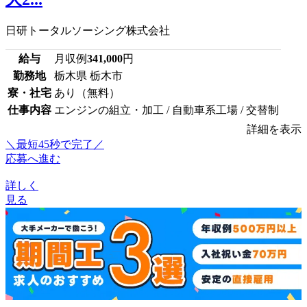
日研トータルソーシング株式会社
給与
月収例
341,000
円
勤務地
栃木県 栃木市
寮・社宅
あり（無料）
仕事内容
エンジンの組立・加工 / 自動車系工場 / 交替制
詳細を表示
＼最短45秒で完了／
応募へ進む
詳しく
見る