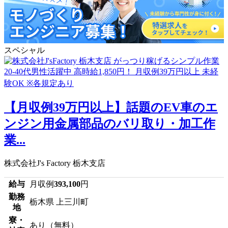
スペシャル
【月収例39万円以上】話題のEV車のエ
ンジン用金属部品のバリ取り・加工作
業...
株式会社J's Factory 栃木支店
給与
月収例
393,100
円
勤務
栃木県 上三川町
地
寮・
あり（無料）