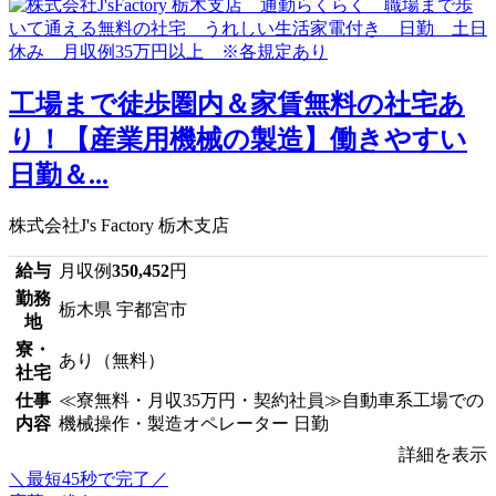
工場まで徒歩圏内＆家賃無料の社宅あ
り！【産業用機械の製造】働きやすい
日勤＆...
株式会社J's Factory 栃木支店
給与
月収例
350,452
円
勤務
栃木県 宇都宮市
地
寮・
あり（無料）
社宅
仕事
≪寮無料・月収35万円・契約社員≫自動車系工場での
内容
機械操作・製造オペレーター 日勤
詳細を表示
＼最短45秒で完了／