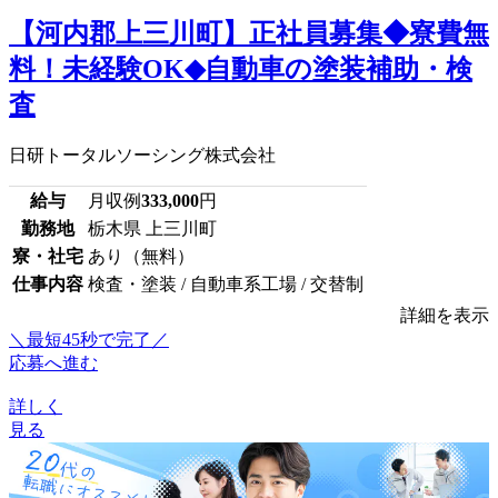
【河内郡上三川町】正社員募集◆寮費無
料！未経験OK◆自動車の塗装補助・検
査
日研トータルソーシング株式会社
給与
月収例
333,000
円
勤務地
栃木県 上三川町
寮・社宅
あり（無料）
仕事内容
検査・塗装 / 自動車系工場 / 交替制
詳細を表示
＼最短45秒で完了／
応募へ進む
詳しく
見る