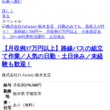
応募へ進む
詳しく
見る
スペシャル
【月収例37万円以上】路線バスの組立
て作業／人気の日勤・土日休み／未経
験も歓迎！
株式会社J's Factory 栃木支店
給与
月収例
370,560
円
勤務
栃木県 宇都宮市
地
寮・
あり（無料）
社宅