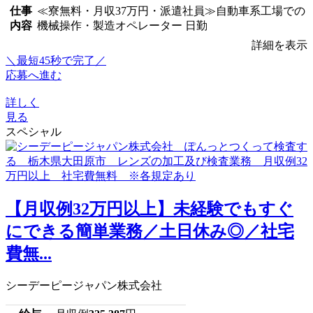
仕事
≪寮無料・月収37万円・派遣社員≫自動車系工場での
内容
機械操作・製造オペレーター 日勤
詳細を表示
＼最短45秒で完了／
応募へ進む
詳しく
見る
スペシャル
【月収例32万円以上】未経験でもすぐ
にできる簡単業務／土日休み◎／社宅
費無...
シーデーピージャパン株式会社