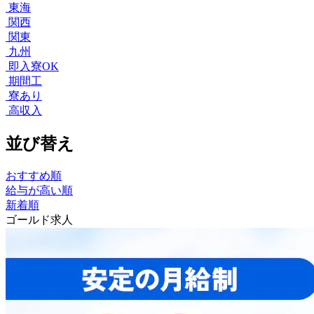
東海
関西
関東
九州
即入寮OK
期間工
寮あり
高収入
並び替え
おすすめ順
給与が高い順
新着順
ゴールド求人