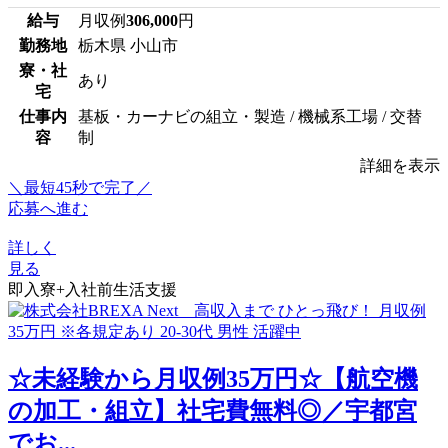
給与
月収例
306,000
円
勤務地
栃木県 小山市
寮・社
あり
宅
仕事内
基板・カーナビの組立・製造 / 機械系工場 / 交替
容
制
詳細を表示
＼最短45秒で完了／
応募へ進む
詳しく
見る
即入寮+入社前生活支援
☆未経験から月収例35万円☆【航空機
の加工・組立】社宅費無料◎／宇都宮
でお...