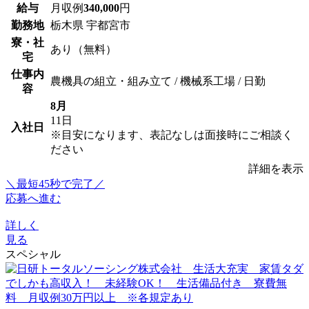
給与
月収例
340,000
円
勤務地
栃木県 宇都宮市
寮・社
あり（無料）
宅
仕事内
農機具の組立・組み立て / 機械系工場 / 日勤
容
8月
11日
入社日
※目安になります、表記なしは面接時にご相談く
ださい
詳細を表示
＼最短45秒で完了／
応募へ進む
詳しく
見る
スペシャル