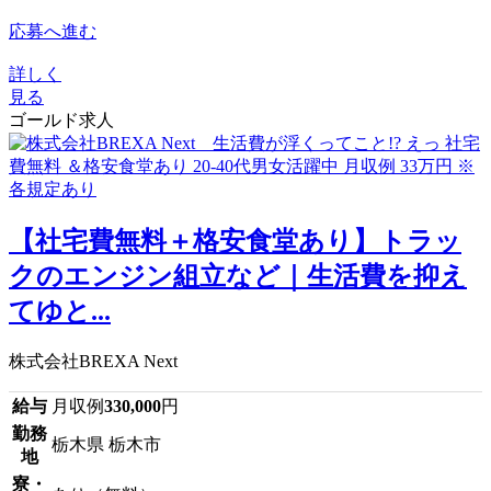
応募へ進む
詳しく
見る
ゴールド求人
【社宅費無料＋格安食堂あり】トラッ
クのエンジン組立など｜生活費を抑え
てゆと...
株式会社BREXA Next
給与
月収例
330,000
円
勤務
栃木県 栃木市
地
寮・