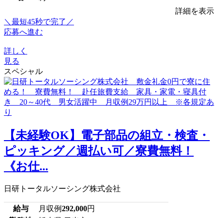
詳細を表示
＼最短45秒で完了／
応募へ進む
詳しく
見る
スペシャル
【未経験OK】電子部品の組立・検査・
ピッキング／週払い可／寮費無料！
《お仕...
日研トータルソーシング株式会社
給与
月収例
292,000
円