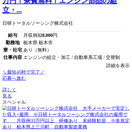
万円！寮費無料！エンジン部品の組
立・...
日研トータルソーシング株式会社
給与
月収例
328,000
円
勤務地
栃木県 栃木市
寮・社宅
あり（無料）
仕事内容
エンジンの組立・加工 / 自動車系工場 / 交替制
詳細を表示
＼最短45秒で完了／
応募へ進む
詳しく
見る
スペシャル