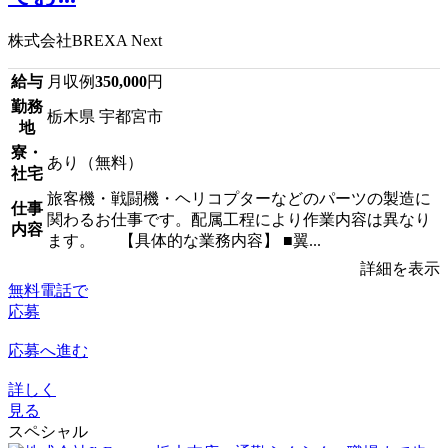
株式会社BREXA Next
給与
月収例
350,000
円
勤務
栃木県 宇都宮市
地
寮・
あり（無料）
社宅
旅客機・戦闘機・ヘリコプターなどのパーツの製造に
仕事
関わるお仕事です。配属工程により作業内容は異なり
内容
ます。 【具体的な業務内容】 ■翼...
詳細を表示
無料電話で
応募
応募へ進む
詳しく
見る
スペシャル