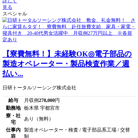
詳しく
見る
スペシャル
【寮費無料！】未経験OK◎電子部品の
製造オペレーター・製品検査作業／週
払い...
日研トータルソーシング株式会社
給与
月収例
278,000
円
勤務地
栃木県 宇都宮市
寮・社
あり（無料）
宅
仕事内
製造オペレーター・検査 / 電子部品系工場 / 交替
容
制