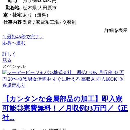
給与
月収例
325,387
円
勤務地
栃木県 大田原市
寮・社宅
あり（無料）
仕事内容
製造 / 家電系工場 / 交替制
詳細を表示
＼最短45秒で完了／
応募へ進む
詳しく
見る
スペシャル
【カンタンな金属部品の加工】即入寮
可能◎寮費無料！／月収例33万円／《正
社...