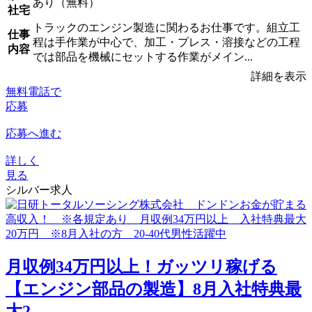
あり（無料）
社宅
トラックのエンジン製造に関わるお仕事です。組立工
仕事
程は手作業が中心で、加工・プレス・溶接などの工程
内容
では部品を機械にセットする作業がメイン...
詳細を表示
無料電話で
応募
応募へ進む
詳しく
見る
シルバー求人
月収例34万円以上！ガッツリ稼げる
【エンジン部品の製造】8月入社特典最
大2...