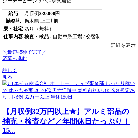
シーデーピージャパン株式会社
給与
月収例
330,000
円
勤務地
栃木県 上三川町
寮・社宅
あり（無料）
仕事内容
検査・検品 / 自動車系工場 / 交替制
詳細を表示
＼最短45秒で完了／
応募へ進む
詳しく
見る
【月収例32万円以上★】アルミ部品の
補充・検査など／年間休日たっぷり！
15...