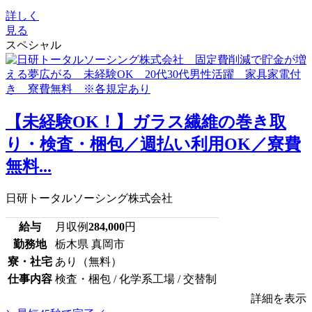
詳しく
見る
スペシャル
【未経験OK！】ガラス繊維の巻き取
り・検査・梱包／週払い利用OK／寮費
無料...
日研トータルソーシング株式会社
給与
月収例
284,000
円
勤務地
栃木県 真岡市
寮・社宅
あり（無料）
仕事内容
検査・梱包 / 化学系工場 / 交替制
詳細を表示