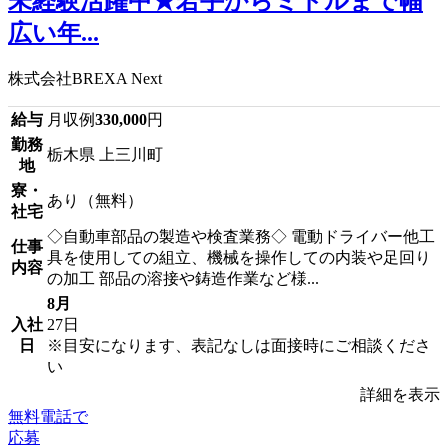
未経験活躍中★若手からミドルまで幅
広い年...
株式会社BREXA Next
給与
月収例
330,000
円
勤務
栃木県 上三川町
地
寮・
あり（無料）
社宅
◇自動車部品の製造や検査業務◇ 電動ドライバー他工
仕事
具を使用しての組立、機械を操作しての内装や足回り
内容
の加工 部品の溶接や鋳造作業など様...
8月
入社
27日
日
※目安になります、表記なしは面接時にご相談くださ
い
詳細を表示
無料電話で
応募