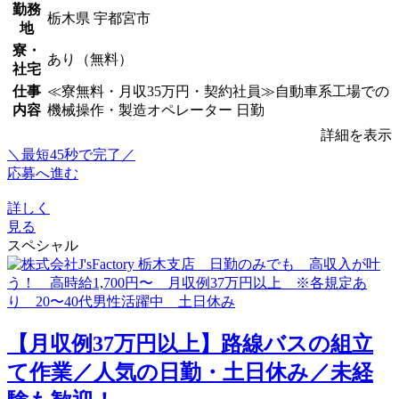
勤務
栃木県 宇都宮市
地
寮・
あり（無料）
社宅
仕事
≪寮無料・月収35万円・契約社員≫自動車系工場での
内容
機械操作・製造オペレーター 日勤
詳細を表示
＼最短45秒で完了／
応募へ進む
詳しく
見る
スペシャル
【月収例37万円以上】路線バスの組立
て作業／人気の日勤・土日休み／未経