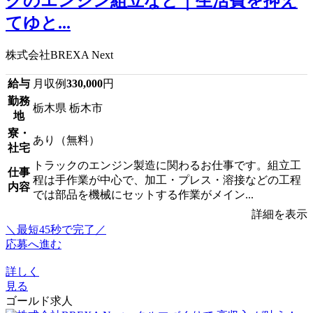
クのエンジン組立など｜生活費を抑え
てゆと...
株式会社BREXA Next
給与
月収例
330,000
円
勤務
栃木県 栃木市
地
寮・
あり（無料）
社宅
トラックのエンジン製造に関わるお仕事です。組立工
仕事
程は手作業が中心で、加工・プレス・溶接などの工程
内容
では部品を機械にセットする作業がメイン...
詳細を表示
＼最短45秒で完了／
応募へ進む
詳しく
見る
ゴールド求人