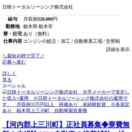
日研トータルソーシング株式会社
給与
月収例
328,000
円
勤務地
栃木県 栃木市
寮・社宅
あり（無料）
仕事内容
エンジンの組立・加工 / 自動車系工場 / 交替制
詳細を表示
＼最短45秒で完了／
応募へ進む
詳しく
見る
スペシャル
【河内郡上三川町】正社員募集◆寮費無