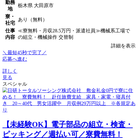
勤務
栃木県 大田原市
地
寮・
あり（無料）
社宅
仕事
≪寮無料・月収28.5万円・派遣社員≫機械系工場で
内容
の組立・機械操作 交替制
詳細を表示
＼最短45秒で完了／
応募へ進む
詳しく
見る
スペシャル
【未経験OK】電子部品の組立・検査・
ピッキング／週払い可／寮費無料！