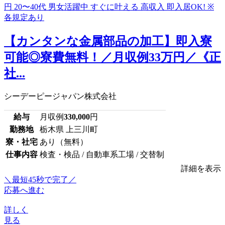
【カンタンな金属部品の加工】即入寮
可能◎寮費無料！／月収例33万円／《正
社...
シーデーピージャパン株式会社
給与
月収例
330,000
円
勤務地
栃木県 上三川町
寮・社宅
あり（無料）
仕事内容
検査・検品 / 自動車系工場 / 交替制
詳細を表示
＼最短45秒で完了／
応募へ進む
詳しく
見る