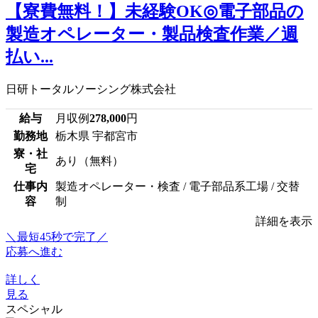
【寮費無料！】未経験OK◎電子部品の
製造オペレーター・製品検査作業／週
払い...
日研トータルソーシング株式会社
給与
月収例
278,000
円
勤務地
栃木県 宇都宮市
寮・社
あり（無料）
宅
仕事内
製造オペレーター・検査 / 電子部品系工場 / 交替
容
制
詳細を表示
＼最短45秒で完了／
応募へ進む
詳しく
見る
スペシャル