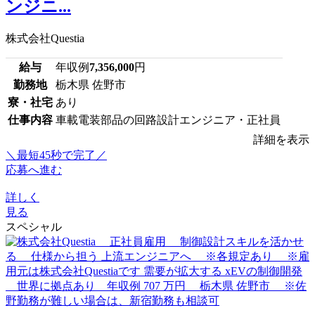
ンジニ...
株式会社Questia
給与
年収例
7,356,000
円
勤務地
栃木県 佐野市
寮・社宅
あり
仕事内容
車載電装部品の回路設計エンジニア・正社員
詳細を表示
＼最短45秒で完了／
応募へ進む
詳しく
見る
スペシャル