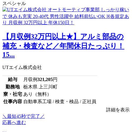
スペシャル
【月収例32万円以上★】アルミ部品の
補充・検査など／年間休日たっぷり！
15...
UTエイム株式会社
給与
月収例
321,205
円
勤務地
栃木県 上三川町
寮・社宅
あり（無料）
仕事内容
自動車系工場 / 検査・検品 / 正社員
詳細を表示
＼最短45秒で完了／
応募へ進む