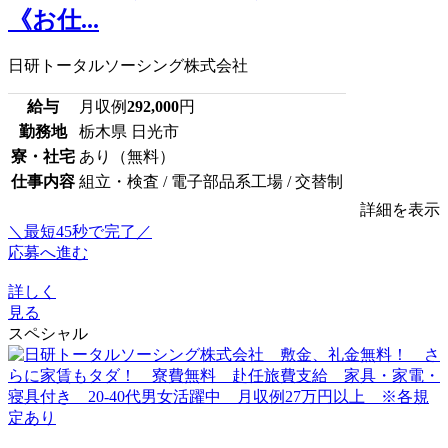
《お仕...
日研トータルソーシング株式会社
給与
月収例
292,000
円
勤務地
栃木県 日光市
寮・社宅
あり（無料）
仕事内容
組立・検査 / 電子部品系工場 / 交替制
詳細を表示
＼最短45秒で完了／
応募へ進む
詳しく
見る
スペシャル