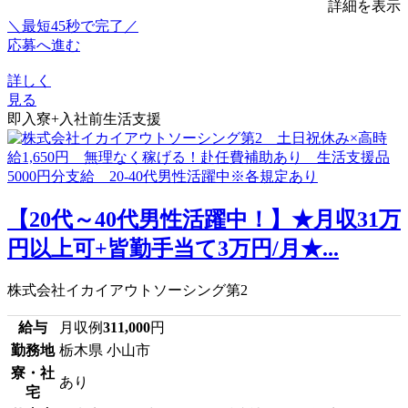
詳細を表示
＼最短45秒で完了／
応募へ進む
詳しく
見る
即入寮+入社前生活支援
【20代～40代男性活躍中！】★月収31万
円以上可+皆勤手当て3万円/月★...
株式会社イカイアウトソーシング第2
給与
月収例
311,000
円
勤務地
栃木県 小山市
寮・社
あり
宅