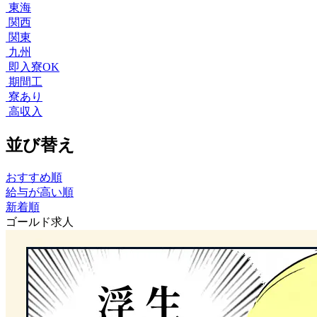
東海
関西
関東
九州
即入寮OK
期間工
寮あり
高収入
並び替え
おすすめ順
給与が高い順
新着順
ゴールド求人