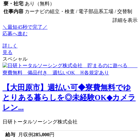
寮・社宅
あり（無料）
仕事内容
カーナビの組立・検査 / 電子部品系工場 / 交替制
詳細を表示
＼最短45秒で完了／
応募へ進む
詳しく
見る
スペシャル
【大田原市】週払い可◆寮費無料でゆ
とりある暮らしを◎未経験OK◆カメラ
レン...
日研トータルソーシング株式会社
給与
月収例
285,000
円