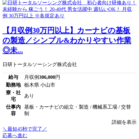
【月収例30万円以上】カーナビの基板
の製造／シンプル&わかりやすい作業
◎未...
日研トータルソーシング株式会社
給与
月収例
306,000
円
勤務地
栃木県 小山市
寮・社
あり
宅
仕事内
基板・カーナビの組立・製造 / 機械系工場 / 交替
容
制
詳細を表示
＼最短45秒で完了／
応募へ進む