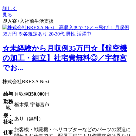
詳しく
見る
即入寮+入社前生活支援
☆未経験から月収例35万円☆【航空機
の加工・組立】社宅費無料◎／宇都宮
でお...
株式会社BREXA Next
給与
月収例
350,000
円
勤務
栃木県 宇都宮市
地
寮・
あり（無料）
社宅
旅客機・戦闘機・ヘリコプターなどのパーツの製造に
仕事
関わるお仕事です。配属工程により作業内容は異なり