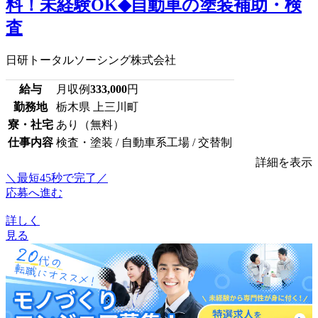
料！未経験OK◆自動車の塗装補助・検
査
日研トータルソーシング株式会社
給与
月収例
333,000
円
勤務地
栃木県 上三川町
寮・社宅
あり（無料）
仕事内容
検査・塗装 / 自動車系工場 / 交替制
詳細を表示
＼最短45秒で完了／
応募へ進む
詳しく
見る