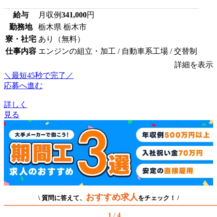
給与
月収例
341,000
円
勤務地
栃木県 栃木市
寮・社宅
あり（無料）
仕事内容
エンジンの組立・加工 / 自動車系工場 / 交替制
詳細を表示
＼最短45秒で完了／
応募へ進む
詳しく
見る
おすすめ求人
\ 質問に答えて、
をチェック！ /
1 / 4