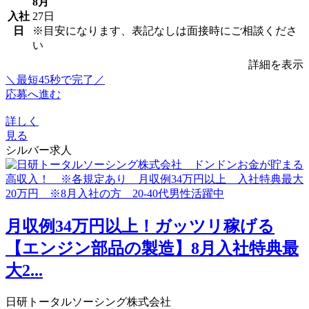
8月
入社
27日
日
※目安になります、表記なしは面接時にご相談くださ
い
詳細を表示
＼最短45秒で完了／
応募へ進む
詳しく
見る
シルバー求人
月収例34万円以上！ガッツリ稼げる
【エンジン部品の製造】8月入社特典最
大2...
日研トータルソーシング株式会社