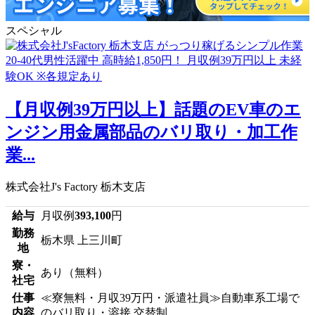
スペシャル
【月収例39万円以上】話題のEV車のエ
ンジン用金属部品のバリ取り・加工作
業...
株式会社J's Factory 栃木支店
給与
月収例
393,100
円
勤務
栃木県 上三川町
地
寮・
あり（無料）
社宅
仕事
≪寮無料・月収39万円・派遣社員≫自動車系工場で
内容
のバリ取り・溶接 交替制