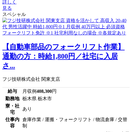
詳しく
見る
スペシャル
【自動車部品のフォークリフト作業】
通勤の方：時給1,800円／社宅に入居
さ...
フジ技研株式会社 関東支店
給与
月収例
408,300
円
勤務地
栃木県 栃木市
寮・社
あり
宅
仕事内
倉庫作業 / 運搬・フォークリフト / 物流倉庫 / 交替
容
制