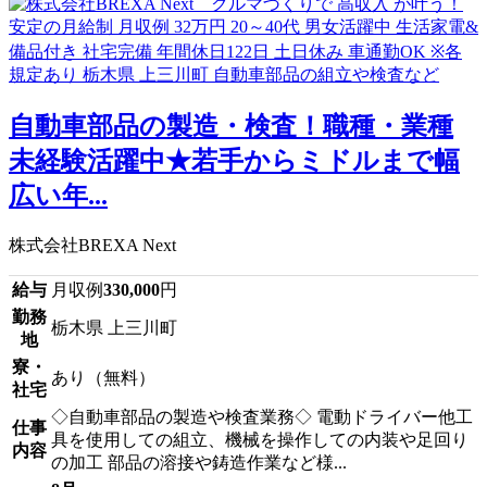
自動車部品の製造・検査！職種・業種
未経験活躍中★若手からミドルまで幅
広い年...
株式会社BREXA Next
給与
月収例
330,000
円
勤務
栃木県 上三川町
地
寮・
あり（無料）
社宅
◇自動車部品の製造や検査業務◇ 電動ドライバー他工
仕事
具を使用しての組立、機械を操作しての内装や足回り
内容
の加工 部品の溶接や鋳造作業など様...