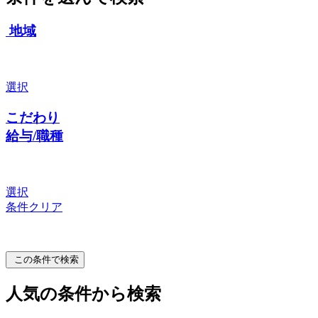
地域
選択
こだわり
給与/職種
選択
条件クリア
この条件で検索
人気の条件から検索