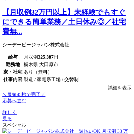
【月収例32万円以上】未経験でもすぐ
にできる簡単業務／土日休み◎／社宅
費無...
シーデーピージャパン株式会社
給与
月収例
325,387
円
勤務地
栃木県 大田原市
寮・社宅
あり（無料）
仕事内容
製造 / 家電系工場 / 交替制
詳細を表示
＼最短45秒で完了／
応募へ進む
詳しく
見る
スペシャル