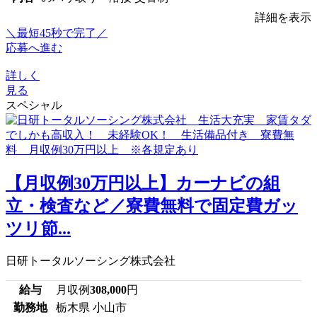
詳細を表示
＼最短45秒で完了／
応募へ進む
詳しく
見る
スペシャル
【月収例30万円以上】カーナビの組
立・検査など／寮費無料で固定費ガッ
ツリ節...
日研トータルソーシング株式会社
給与
月収例
308,000
円
勤務地
栃木県 小山市