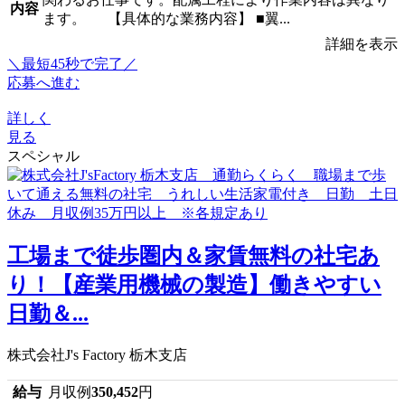
内容
ます。 【具体的な業務内容】 ■翼...
詳細を表示
＼最短45秒で完了／
応募へ進む
詳しく
見る
スペシャル
工場まで徒歩圏内＆家賃無料の社宅あ
り！【産業用機械の製造】働きやすい
日勤＆...
株式会社J's Factory 栃木支店
給与
月収例
350,452
円