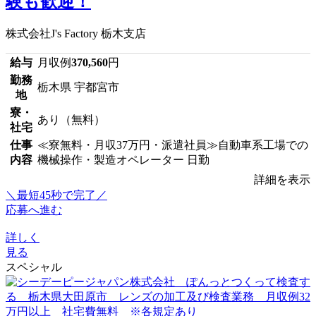
験も歓迎！
株式会社J's Factory 栃木支店
給与
月収例
370,560
円
勤務
栃木県 宇都宮市
地
寮・
あり（無料）
社宅
仕事
≪寮無料・月収37万円・派遣社員≫自動車系工場での
内容
機械操作・製造オペレーター 日勤
詳細を表示
＼最短45秒で完了／
応募へ進む
詳しく
見る
スペシャル