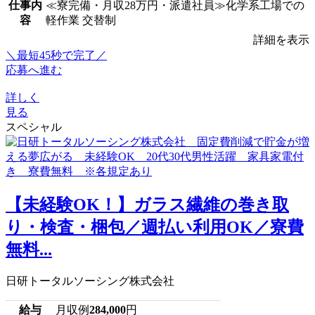
仕事内
≪寮完備・月収28万円・派遣社員≫化学系工場での
容
軽作業 交替制
詳細を表示
＼最短45秒で完了／
応募へ進む
詳しく
見る
スペシャル
【未経験OK！】ガラス繊維の巻き取
り・検査・梱包／週払い利用OK／寮費
無料...
日研トータルソーシング株式会社
給与
月収例
284,000
円