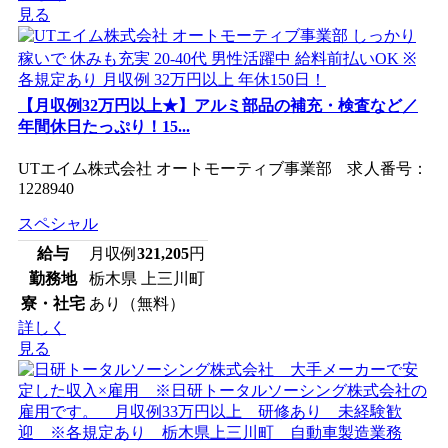
見る
【月収例32万円以上★】アルミ部品の補充・検査など／
年間休日たっぷり！15...
UTエイム株式会社 オートモーティブ事業部 求人番号：
1228940
スペシャル
給与
月収例
321,205
円
勤務地
栃木県 上三川町
寮・社宅
あり（無料）
詳しく
見る