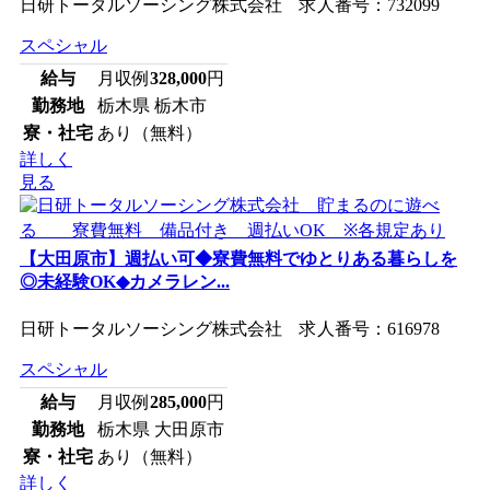
日研トータルソーシング株式会社 求人番号：732099
スペシャル
給与
月収例
328,000
円
勤務地
栃木県 栃木市
寮・社宅
あり（無料）
詳しく
見る
【大田原市】週払い可◆寮費無料でゆとりある暮らしを
◎未経験OK◆カメラレン...
日研トータルソーシング株式会社 求人番号：616978
スペシャル
給与
月収例
285,000
円
勤務地
栃木県 大田原市
寮・社宅
あり（無料）
詳しく