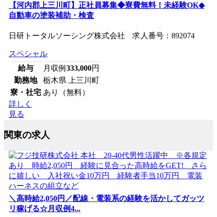
【河内郡上三川町】正社員募集◆寮費無料！未経験OK◆
自動車の塗装補助・検査
日研トータルソーシング株式会社 求人番号：892074
スペシャル
給与
月収例
333,000
円
勤務地
栃木県 上三川町
寮・社宅
あり（無料）
詳しく
見る
関東の求人
＼高時給2,050円／配線・電装系の経験を活かしてガッツ
リ稼げる☆月収例4...