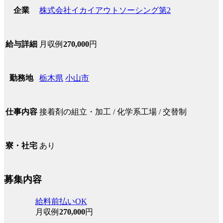
株式会社イカイアウトソーシング第2
企業
月収例
270,000
円
給与詳細
栃木県
小山市
勤務地
接着剤の組立・加工 / 化学系工場 / 交替制
仕事内容
あり
寮・社宅
募集内容
給料前払いOK
月収例
270,000
円