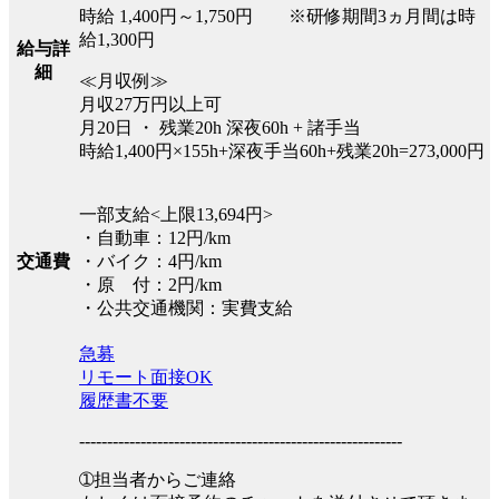
時給 1,400円～1,750円 ※研修期間3ヵ月間は時
給1,300円
給与詳
細
≪月収例≫
月収27万円以上可
月20日 ・ 残業20h 深夜60h + 諸手当
時給1,400円×155h+深夜手当60h+残業20h=273,000円
一部支給<上限13,694円>
・自動車：12円/km
交通費
・バイク：4円/km
・原 付：2円/km
・公共交通機関：実費支給
急募
リモート面接OK
履歴書不要
----------------------------------------------------------
➀担当者からご連絡