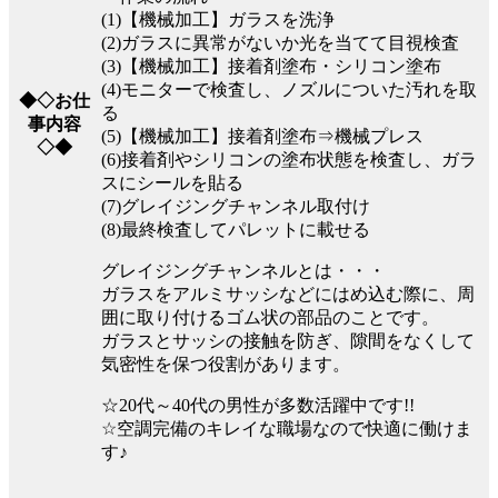
(1)【機械加工】ガラスを洗浄
(2)ガラスに異常がないか光を当てて目視検査
(3)【機械加工】接着剤塗布・シリコン塗布
(4)モニターで検査し、ノズルについた汚れを取
◆◇お仕
る
事内容
(5)【機械加工】接着剤塗布⇒機械プレス
◇◆
(6)接着剤やシリコンの塗布状態を検査し、ガラ
スにシールを貼る
(7)グレイジングチャンネル取付け
(8)最終検査してパレットに載せる
グレイジングチャンネルとは・・・
ガラスをアルミサッシなどにはめ込む際に、周
囲に取り付けるゴム状の部品のことです。
ガラスとサッシの接触を防ぎ、隙間をなくして
気密性を保つ役割があります。
☆20代～40代の男性が多数活躍中です!!
☆空調完備のキレイな職場なので快適に働けま
す♪