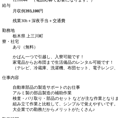
給与
月収例
393,100
円
残業30h＋深夜手当＋交通費
勤務地
栃木県 上三川町
寮・社宅
あり（無料）
かばん一つで引越し、入寮可能です！
家電品からお布団まで生活備品のレンタル可能です！
（テレビ、冷蔵庫、洗濯機、布団セット、電子レンジ、
仕事内容
自動車部品の製造サポートのお仕事
アルミ製の部品製造の補助作業
検査・バリ取り・部品のセット などが主な作業となり
組み立て作業と比較して、シンプルで覚えやすいです。
大企業での勤務だからメリットがたくさん♪