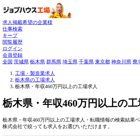
求人掲載希望の企業様
仕事検索
キープ
閲覧履歴
ログイン
会員登録
全国
茨城県
栃木県
群馬県
埼玉県
千葉県
東京都
神奈川県
寮
工場・製造業求人
栃木県の工場求人
栃木県・年収460万円以上の工場求人
栃木県・年収460万円以上の工
栃木県・年収460万円以上の工場求人・転職情報の検索結果
株式会社で絞っても求人をお選びいただけます。