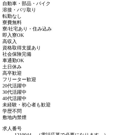
自動車・部品・バイク
溶接・バリ取り
転勤なし
寮費無料
寮/社宅あり・住み込み
即入寮OK
高収入
資格取得支援あり
社会保険完備
車通勤OK
土日休み
高卒歓迎
フリーター歓迎
20代活躍中
30代活躍中
40代活躍中
未経験・初心者も歓迎
学歴不問
敷地内禁煙
求人番号
1210044 （電話応募で必要になります。）