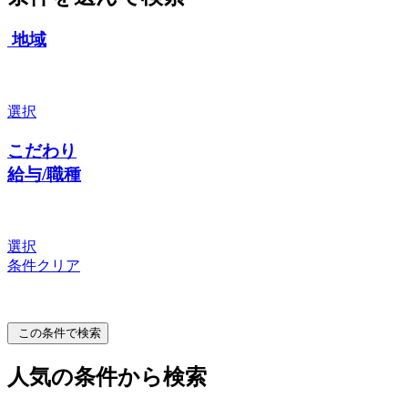
地域
選択
こだわり
給与/職種
選択
条件クリア
この条件で検索
人気の条件から検索