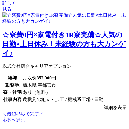
詳しく
見る
☆寮費0円×家電付き1R寮完備☆人気の
日勤×土日休み！未経験の方も大カンゲ
イ♪
株式会社綜合キャリアオプション
給与
月収例
352,000
円
勤務地
栃木県 宇都宮市
寮・社宅
あり（無料）
仕事内容
農機具の組立・加工 / 機械系工場 / 日勤
詳細を表示
＼最短45秒で完了／
応募へ進む