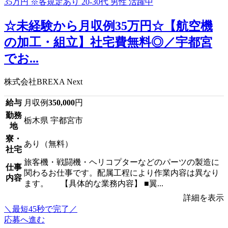
☆未経験から月収例35万円☆【航空機
の加工・組立】社宅費無料◎／宇都宮
でお...
株式会社BREXA Next
給与
月収例
350,000
円
勤務
栃木県 宇都宮市
地
寮・
あり（無料）
社宅
旅客機・戦闘機・ヘリコプターなどのパーツの製造に
仕事
関わるお仕事です。配属工程により作業内容は異なり
内容
ます。 【具体的な業務内容】 ■翼...
詳細を表示
＼最短45秒で完了／
応募へ進む