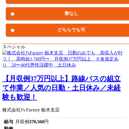
寮なし
どちらでも可
スペシャル
【月収例37万円以上】路線バスの組立
て作業／人気の日勤・土日休み／未経
験も歓迎！
株式会社J's Factory 栃木支店
給与
月収例
370,560
円
勤務