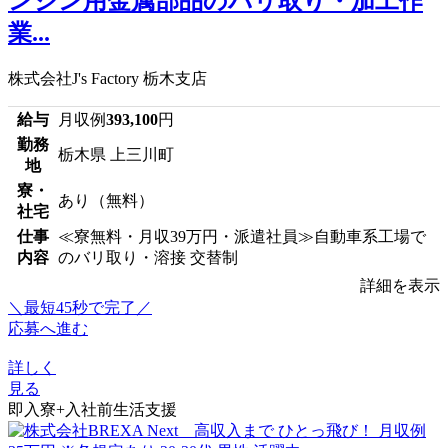
ンジン用金属部品のバリ取り・加工作
業...
株式会社J's Factory 栃木支店
給与
月収例
393,100
円
勤務
栃木県 上三川町
地
寮・
あり（無料）
社宅
仕事
≪寮無料・月収39万円・派遣社員≫自動車系工場で
内容
のバリ取り・溶接 交替制
詳細を表示
＼最短45秒で完了／
応募へ進む
詳しく
見る
即入寮+入社前生活支援