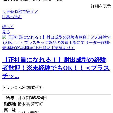
詳細を表示
＼最短45秒で完了／
応募へ進む
詳しく
見る
【正社員になれる！】射出成型の経験
者歓迎！※未経験でもOK！！＜プラス
チッ...
トランコムSC株式会社
給与
月収例
385,524
円
勤務地
栃木県 芳賀町
寮・社
あり（無料）