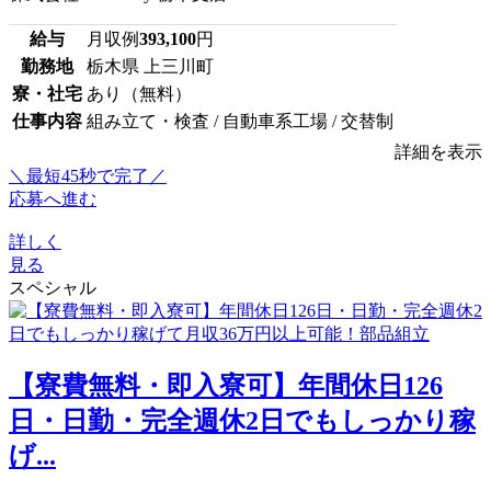
給与
月収例
393,100
円
勤務地
栃木県 上三川町
寮・社宅
あり（無料）
仕事内容
組み立て・検査 / 自動車系工場 / 交替制
詳細を表示
＼最短45秒で完了／
応募へ進む
詳しく
見る
スペシャル
【寮費無料・即入寮可】年間休日126
日・日勤・完全週休2日でもしっかり稼
げ...