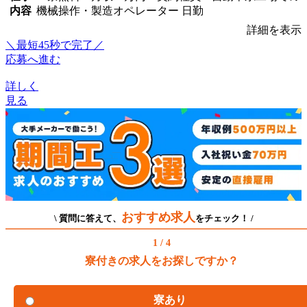
内容
機械操作・製造オペレーター 日勤
詳細を表示
＼最短45秒で完了／
応募へ進む
詳しく
見る
おすすめ求人
\ 質問に答えて、
をチェック！ /
1 / 4
寮付きの求人をお探しですか？
寮あり