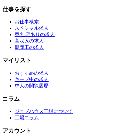
仕事を探す
お仕事検索
スペシャル求人
寮/社宅ありの求人
高収入の求人
期間工の求人
マイリスト
おすすめの求人
キープ中の求人
求人の閲覧履歴
コラム
ジョブハウス工場について
工場コラム
アカウント