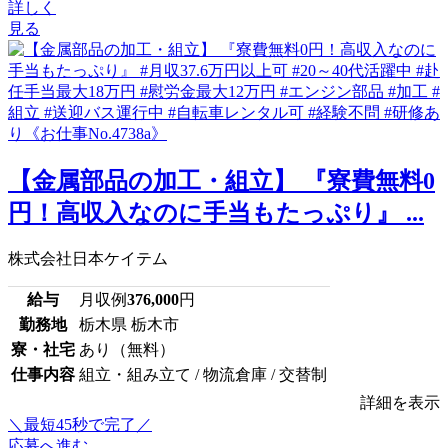
詳しく
見る
【金属部品の加工・組立】 『寮費無料0
円！高収入なのに手当もたっぷり』 ...
株式会社日本ケイテム
給与
月収例
376,000
円
勤務地
栃木県 栃木市
寮・社宅
あり（無料）
仕事内容
組立・組み立て / 物流倉庫 / 交替制
詳細を表示
＼最短45秒で完了／
応募へ進む