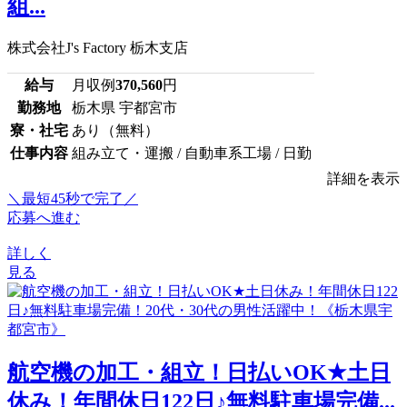
組...
株式会社J's Factory 栃木支店
給与
月収例
370,560
円
勤務地
栃木県 宇都宮市
寮・社宅
あり（無料）
仕事内容
組み立て・運搬 / 自動車系工場 / 日勤
詳細を表示
＼最短45秒で完了／
応募へ進む
詳しく
見る
航空機の加工・組立！日払いOK★土日
休み！年間休日122日♪無料駐車場完備...