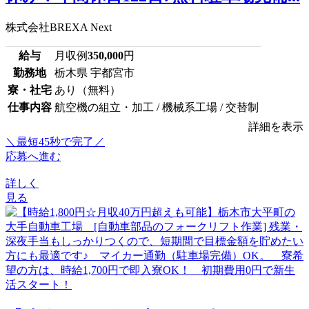
株式会社BREXA Next
給与
月収例
350,000
円
勤務地
栃木県 宇都宮市
寮・社宅
あり（無料）
仕事内容
航空機の組立・加工 / 機械系工場 / 交替制
詳細を表示
＼最短45秒で完了／
応募へ進む
詳しく
見る