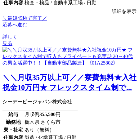
仕事内容
検査・検品 / 自動車系工場 / 日勤
詳細を表示
＼最短45秒で完了／
応募へ進む
詳しく
見る
＼＼月収35万以上可／／寮費無料★入社
祝金10万円★ フレックスタイム制で...
シーデーピージャパン株式会社
給与
月収例
355,500
円
勤務地
栃木県 さくら市
寮・社宅
あり（無料）
仕事内容
製造 / 化学系工場 / 日勤