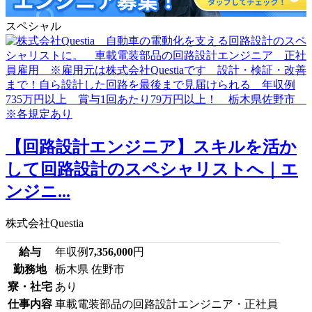
スペシャル
【回路設計エンジニア】スキルを活か
して回路設計のスペシャリストへ｜エ
ンジニ...
株式会社Questia
給与
年収例
7,356,000
円
勤務地
栃木県 佐野市
寮・社宅
あり
仕事内容
車載電装部品の回路設計エンジニア・正社員