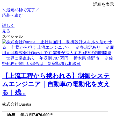
詳細を表示
＼最短45秒で完了／
応募へ進む
詳しく
見る
スペシャル
【上流工程から携われる】制御システ
ムエンジニア｜自動車の電動化を支え
る｜残...
株式会社Questia
給与
年収例
7,070,000
円