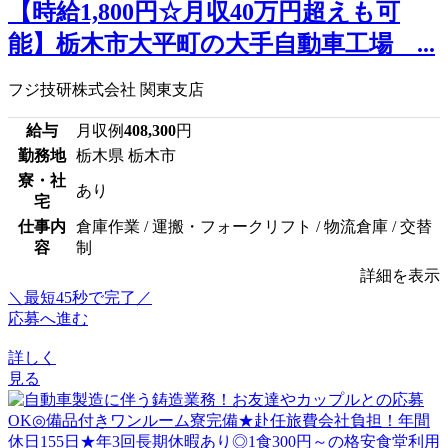
【時給1,800円☆月収40万円超えも可
能】栃木市大平町の大手自動車工場 ...
フジ技研株式会社 関東支店
給与
月収例
408,300
円
勤務地
栃木県 栃木市
寮・社
あり
宅
仕事内
倉庫作業 / 運搬・フォークリフト / 物流倉庫 / 交替
容
制
詳細を表示
＼最短45秒で完了／
応募へ進む
詳しく
見る