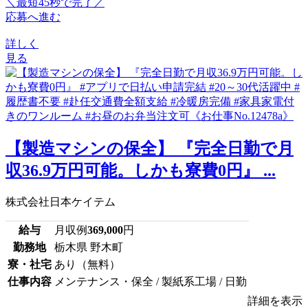
＼最短45秒で完了／
応募へ進む
詳しく
見る
【製造マシンの保全】 『完全日勤で月
収36.9万円可能。しかも寮費0円』 ...
株式会社日本ケイテム
給与
月収例
369,000
円
勤務地
栃木県 野木町
寮・社宅
あり（無料）
仕事内容
メンテナンス・保全 / 製紙系工場 / 日勤
詳細を表示