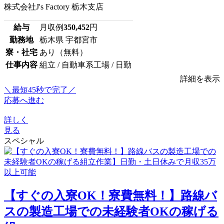
株式会社J's Factory 栃木支店
給与
月収例
350,452
円
勤務地
栃木県 宇都宮市
寮・社宅
あり（無料）
仕事内容
組立 / 自動車系工場 / 日勤
詳細を表示
＼最短45秒で完了／
応募へ進む
詳しく
見る
スペシャル
【すぐの入寮OK！寮費無料！】路線バ
スの製造工場での未経験者OKの稼げる