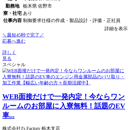
勤務地
栃木県 佐野市
寮・社宅
あり
仕事内容
制御要求仕様の作成・製品設計・評価・正社員
詳細を表示
＼最短45秒で完了／
応募へ進む
詳しく
見る
スペシャル
WEB面接だけで一発内定！今ならワン
ルームのお部屋に入寮無料！話題のEV
車...
株式会社J's Factory 栃木支店