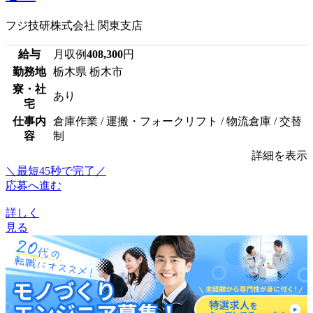
フジ技研株式会社 関東支店
給与
月収例
408,300
円
勤務地
栃木県 栃木市
寮・社
あり
宅
仕事内
倉庫作業 / 運搬・フォークリフト / 物流倉庫 / 交替
容
制
詳細を表示
＼最短45秒で完了／
応募へ進む
詳しく
見る