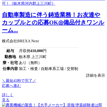
自動車製造に伴う鋳造業務！お友達や
カップルとの応募OK◎備品付きワンル
ーム...
株式会社BREXA Next
給与
月収例
410,000
円
勤務地
栃木県 上三川町
寮・社宅
あり（無料）
仕事内容
加工・検査 / 自動車系工場 / 交替制
詳細を表示
＼最短45秒で完了／
応募へ進む
詳しく
見る