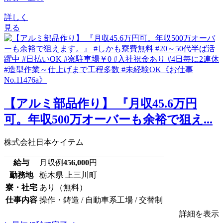
詳しく
見る
【アルミ部品作り】 『月収45.6万円
可。年収500万オーバーも余裕で狙え...
株式会社日本ケイテム
給与
月収例
456,000
円
勤務地
栃木県 上三川町
寮・社宅
あり（無料）
仕事内容
操作・鋳造 / 自動車系工場 / 交替制
詳細を表示