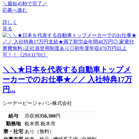
＼最短45秒で完了／
応募へ進む
詳しく
見る
＼＼★日本を代表する自動車トップメ
ーカーでのお仕事★／／ 入社特典17万
円...
シーデーピージャパン株式会社
給与
月収例
356,300
円
勤務地
栃木県 栃木市
寮・社宅
あり（無料）