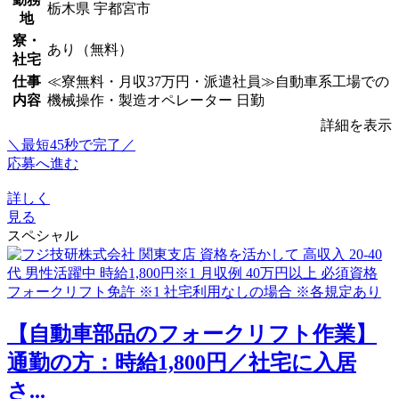
栃木県 宇都宮市
地
寮・
あり（無料）
社宅
仕事
≪寮無料・月収37万円・派遣社員≫自動車系工場での
内容
機械操作・製造オペレーター 日勤
詳細を表示
＼最短45秒で完了／
応募へ進む
詳しく
見る
スペシャル
【自動車部品のフォークリフト作業】
通勤の方：時給1,800円／社宅に入居
さ...