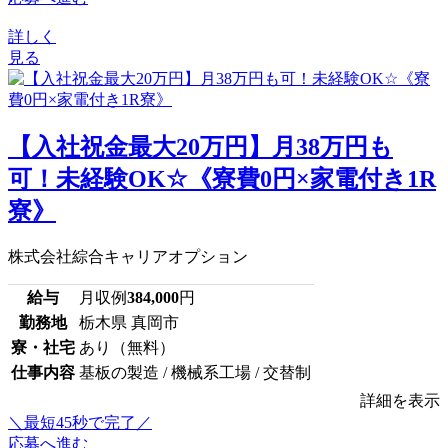
詳しく
見る
【入社祝金最大20万円】月38万円も
可！未経験OK☆《寮費0円×家電付き1R
寮》
株式会社綜合キャリアオプション
給与
月収例
384,000
円
勤務地
栃木県 真岡市
寮・社宅
あり（無料）
仕事内容
基板の製造 / 機械系工場 / 交替制
詳細を表示
＼最短45秒で完了／
応募へ進む