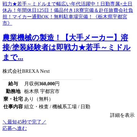
農業機械の製造！【大手メーカー】溶
接/塗装経験者は即戦力★若手～ミドル
まで...
株式会社BREXA Next
給与
月収例
360,000
円
勤務地
栃木県 宇都宮市
寮・社宅
あり（無料）
仕事内容
組立・検査 / 機械系工場 / 日勤
詳細を表示
＼最短45秒で完了／
応募へ進む