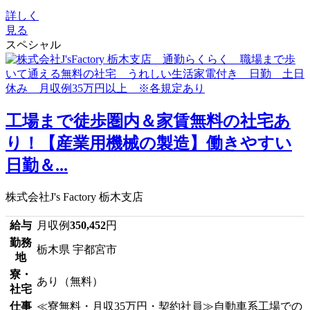
詳しく
見る
スペシャル
工場まで徒歩圏内＆家賃無料の社宅あ
り！【産業用機械の製造】働きやすい
日勤＆...
株式会社J's Factory 栃木支店
給与
月収例
350,452
円
勤務
栃木県 宇都宮市
地
寮・
あり（無料）
社宅
仕事
≪寮無料・月収35万円・契約社員≫自動車系工場での