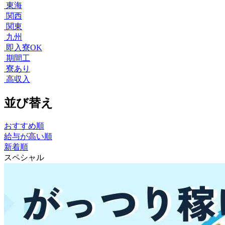
東海
関西
関東
九州
即入寮OK
期間工
寮あり
高収入
並び替え
おすすめ順
給与が高い順
新着順
スペシャル