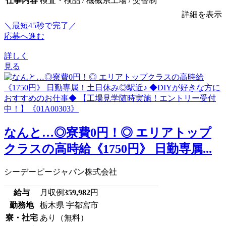
仕事内容
検査・検品 / 機械系工場 / 交替制
詳細を表示
＼最短45秒で完了／
応募へ進む
詳しく
見る
なんと…◎寮費0円！◎ エリアトップ
クラスの高時給《1750円》 日勤専属...
シーデーピージャパン株式会社
給与
月収例
359,982
円
勤務地
栃木県 宇都宮市
寮・社宅
あり（無料）