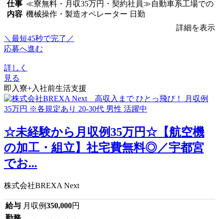
仕事
≪寮無料・月収35万円・契約社員≫自動車系工場での
内容
機械操作・製造オペレーター 日勤
詳細を表示
＼最短45秒で完了／
応募へ進む
詳しく
見る
即入寮+入社前生活支援
☆未経験から月収例35万円☆【航空機
の加工・組立】社宅費無料◎／宇都宮
でお...
株式会社BREXA Next
給与
月収例
350,000
円
勤務