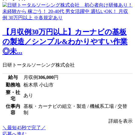
【月収例30万円以上】カーナビの基板
の製造／シンプル&わかりやすい作業
◎未...
日研トータルソーシング株式会社
給与
月収例
306,000
円
勤務地
栃木県 小山市
寮・社
あり
宅
仕事内
基板・カーナビの組立・製造 / 機械系工場 / 交替
容
制
詳細を表示
＼最短45秒で完了／
応募へ進む