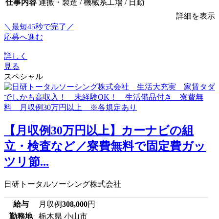
仕事内容
運搬・製造 / 機械系工場 / 日勤
詳細を表示
＼最短45秒で完了／
応募へ進む
詳しく
見る
スペシャル
【月収例30万円以上】カーナビの組
立・検査など／寮費無料で固定費ガッ
ツリ節...
日研トータルソーシング株式会社
給与
月収例
308,000
円
勤務地
栃木県 小山市