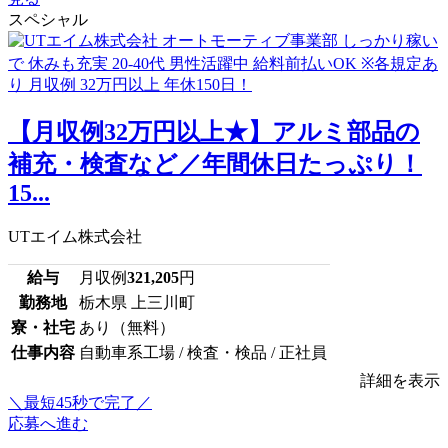
スペシャル
【月収例32万円以上★】アルミ部品の
補充・検査など／年間休日たっぷり！
15...
UTエイム株式会社
給与
月収例
321,205
円
勤務地
栃木県 上三川町
寮・社宅
あり（無料）
仕事内容
自動車系工場 / 検査・検品 / 正社員
詳細を表示
＼最短45秒で完了／
応募へ進む