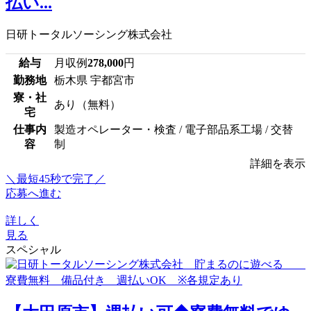
払い...
日研トータルソーシング株式会社
給与
月収例
278,000
円
勤務地
栃木県 宇都宮市
寮・社
あり（無料）
宅
仕事内
製造オペレーター・検査 / 電子部品系工場 / 交替
容
制
詳細を表示
＼最短45秒で完了／
応募へ進む
詳しく
見る
スペシャル