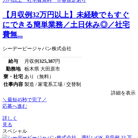
【月収例32万円以上】未経験でもすぐ
にできる簡単業務／土日休み◎／社宅
費無...
シーデーピージャパン株式会社
給与
月収例
325,387
円
勤務地
栃木県 大田原市
寮・社宅
あり（無料）
仕事内容
製造 / 家電系工場 / 交替制
詳細を表示
＼最短45秒で完了／
応募へ進む
詳しく
見る
スペシャル