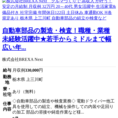
自動車部品の製造・検査！職種・業種
未経験活躍中★若手からミドルまで幅
広い年...
株式会社BREXA Next
給与
月収例
330,000
円
勤務
栃木県 上三川町
地
寮・
あり（無料）
社宅
◇自動車部品の製造や検査業務◇ 電動ドライバー他工
仕事
具を使用しての組立、機械を操作しての内装や足回り
内容
の加工 部品の溶接や鋳造作業など様...