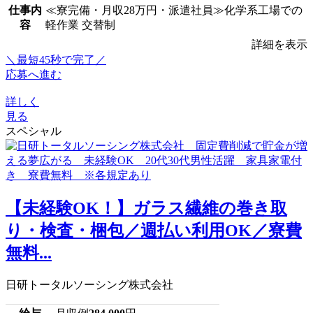
仕事内
≪寮完備・月収28万円・派遣社員≫化学系工場での
容
軽作業 交替制
詳細を表示
＼最短45秒で完了／
応募へ進む
詳しく
見る
スペシャル
【未経験OK！】ガラス繊維の巻き取
り・検査・梱包／週払い利用OK／寮費
無料...
日研トータルソーシング株式会社