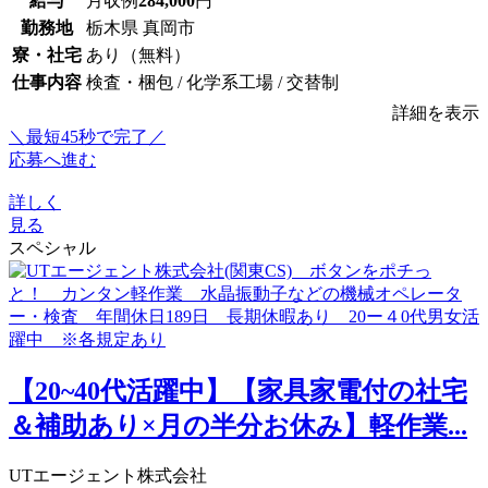
給与
月収例
284,000
円
勤務地
栃木県 真岡市
寮・社宅
あり（無料）
仕事内容
検査・梱包 / 化学系工場 / 交替制
詳細を表示
＼最短45秒で完了／
応募へ進む
詳しく
見る
スペシャル
【20~40代活躍中】【家具家電付の社宅
＆補助あり×月の半分お休み】軽作業...
UTエージェント株式会社