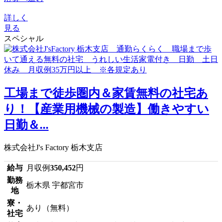
詳しく
見る
スペシャル
工場まで徒歩圏内＆家賃無料の社宅あ
り！【産業用機械の製造】働きやすい
日勤＆...
株式会社J's Factory 栃木支店
給与
月収例
350,452
円
勤務
栃木県 宇都宮市
地
寮・
あり（無料）
社宅