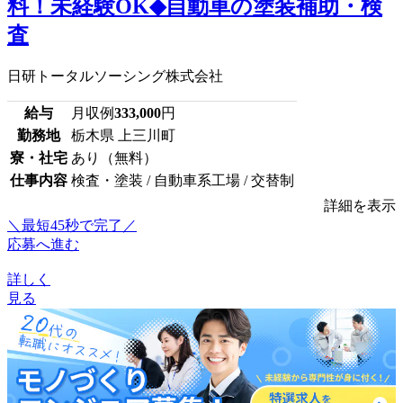
料！未経験OK◆自動車の塗装補助・検
査
日研トータルソーシング株式会社
給与
月収例
333,000
円
勤務地
栃木県 上三川町
寮・社宅
あり（無料）
仕事内容
検査・塗装 / 自動車系工場 / 交替制
詳細を表示
＼最短45秒で完了／
応募へ進む
詳しく
見る