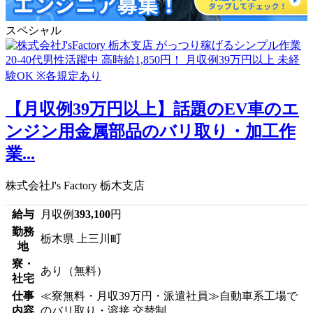
スペシャル
【月収例39万円以上】話題のEV車のエ
ンジン用金属部品のバリ取り・加工作
業...
株式会社J's Factory 栃木支店
給与
月収例
393,100
円
勤務
栃木県 上三川町
地
寮・
あり（無料）
社宅
仕事
≪寮無料・月収39万円・派遣社員≫自動車系工場で
内容
のバリ取り・溶接 交替制