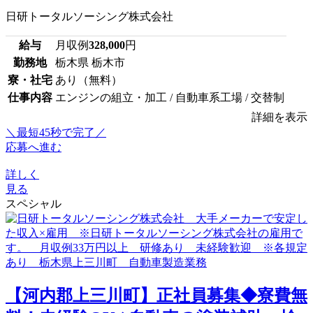
日研トータルソーシング株式会社
給与
月収例
328,000
円
勤務地
栃木県 栃木市
寮・社宅
あり（無料）
仕事内容
エンジンの組立・加工 / 自動車系工場 / 交替制
詳細を表示
＼最短45秒で完了／
応募へ進む
詳しく
見る
スペシャル
【河内郡上三川町】正社員募集◆寮費無