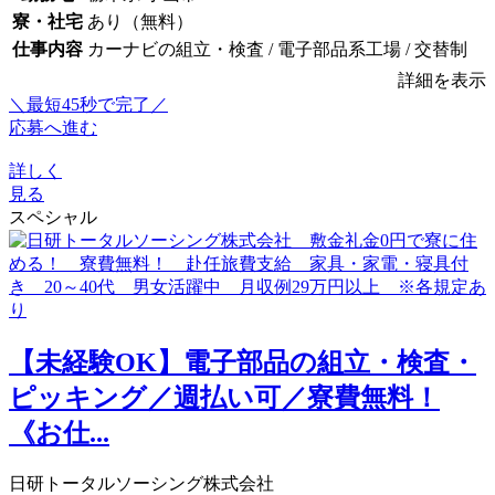
寮・社宅
あり（無料）
仕事内容
カーナビの組立・検査 / 電子部品系工場 / 交替制
詳細を表示
＼最短45秒で完了／
応募へ進む
詳しく
見る
スペシャル
【未経験OK】電子部品の組立・検査・
ピッキング／週払い可／寮費無料！
《お仕...
日研トータルソーシング株式会社