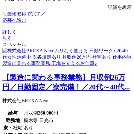
詳細を表示
＼最短45秒で完了／
応募へ進む
詳しく
見る
スペシャル
【製造に関わる事務業務】月収例26万
円／日勤固定／寮完備！／20代～40代...
株式会社BREXA Next
給与
月収例
260,000
円
勤務地
栃木県 日光市
寮・社宅
あり