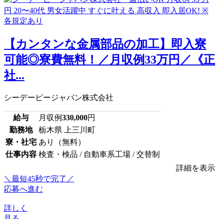
【カンタンな金属部品の加工】即入寮
可能◎寮費無料！／月収例33万円／《正
社...
シーデーピージャパン株式会社
給与
月収例
330,000
円
勤務地
栃木県 上三川町
寮・社宅
あり（無料）
仕事内容
検査・検品 / 自動車系工場 / 交替制
詳細を表示
＼最短45秒で完了／
応募へ進む
詳しく
見る