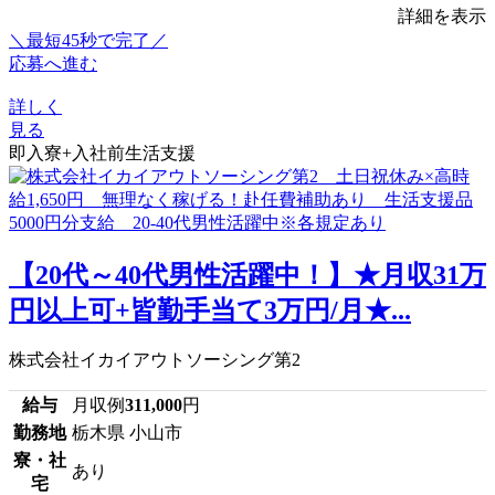
詳細を表示
＼最短45秒で完了／
応募へ進む
詳しく
見る
即入寮+入社前生活支援
【20代～40代男性活躍中！】★月収31万
円以上可+皆勤手当て3万円/月★...
株式会社イカイアウトソーシング第2
給与
月収例
311,000
円
勤務地
栃木県 小山市
寮・社
あり
宅