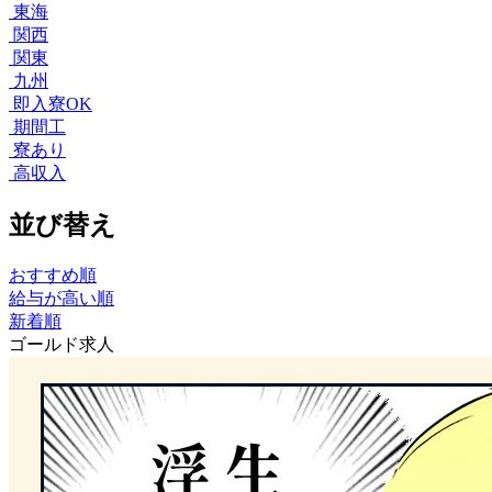
東海
関西
関東
九州
即入寮OK
期間工
寮あり
高収入
並び替え
おすすめ順
給与が高い順
新着順
ゴールド求人