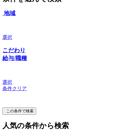
地域
選択
こだわり
給与/職種
選択
条件クリア
この条件で検索
人気の条件から検索