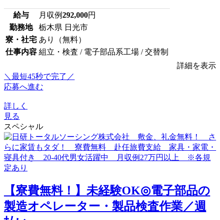
給与
月収例
292,000
円
勤務地
栃木県 日光市
寮・社宅
あり（無料）
仕事内容
組立・検査 / 電子部品系工場 / 交替制
詳細を表示
＼最短45秒で完了／
応募へ進む
詳しく
見る
スペシャル
【寮費無料！】未経験OK◎電子部品の
製造オペレーター・製品検査作業／週