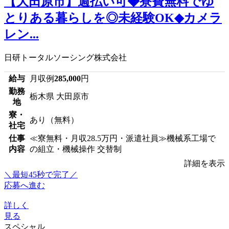
【大田原市】週払い可◆寮費無料でゆ
とりある暮らしを◎未経験OK◆カメラ
レン...
日研トータルソーシング株式会社
給与
月収例
285,000
円
勤務
栃木県 大田原市
地
寮・
あり（無料）
社宅
仕事
≪寮無料・月収28.5万円・派遣社員≫機械系工場で
内容
の組立・機械操作 交替制
詳細を表示
＼最短45秒で完了／
応募へ進む
詳しく
見る
スペシャル