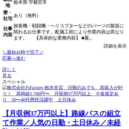
栃木県 宇都宮市
地
寮・
あり（無料）
社宅
旅客機・戦闘機・ヘリコプターなどのパーツの製造に
仕事
関わるお仕事です。配属工程により作業内容は異なり
内容
ます。 【具体的な業務内容】 ■翼...
詳細を表示
＼最短45秒で完了／
応募へ進む
詳しく
見る
スペシャル
【月収例37万円以上】路線バスの組立
て作業／人気の日勤・土日休み／未経