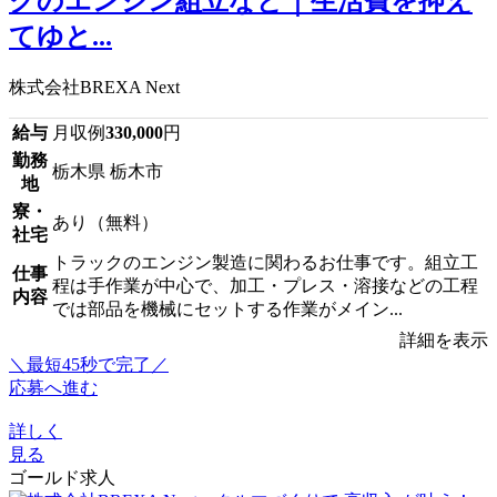
クのエンジン組立など｜生活費を抑え
てゆと...
株式会社BREXA Next
給与
月収例
330,000
円
勤務
栃木県 栃木市
地
寮・
あり（無料）
社宅
トラックのエンジン製造に関わるお仕事です。組立工
仕事
程は手作業が中心で、加工・プレス・溶接などの工程
内容
では部品を機械にセットする作業がメイン...
詳細を表示
＼最短45秒で完了／
応募へ進む
詳しく
見る
ゴールド求人