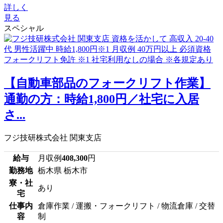
詳しく
見る
スペシャル
【自動車部品のフォークリフト作業】
通勤の方：時給1,800円／社宅に入居
さ...
フジ技研株式会社 関東支店
給与
月収例
408,300
円
勤務地
栃木県 栃木市
寮・社
あり
宅
仕事内
倉庫作業 / 運搬・フォークリフト / 物流倉庫 / 交替
容
制