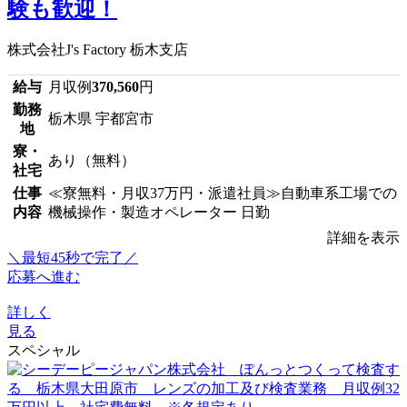
験も歓迎！
株式会社J's Factory 栃木支店
給与
月収例
370,560
円
勤務
栃木県 宇都宮市
地
寮・
あり（無料）
社宅
仕事
≪寮無料・月収37万円・派遣社員≫自動車系工場での
内容
機械操作・製造オペレーター 日勤
詳細を表示
＼最短45秒で完了／
応募へ進む
詳しく
見る
スペシャル