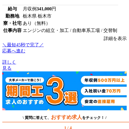
給与
月収例
341,000
円
勤務地
栃木県 栃木市
寮・社宅
あり（無料）
仕事内容
エンジンの組立・加工 / 自動車系工場 / 交替制
詳細を表示
＼最短45秒で完了／
応募へ進む
詳しく
見る
おすすめ求人
\ 質問に答えて、
をチェック！ /
1 / 4