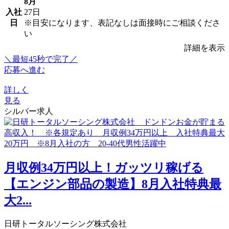
8月
入社
27日
日
※目安になります、表記なしは面接時にご相談くださ
い
詳細を表示
＼最短45秒で完了／
応募へ進む
詳しく
見る
シルバー求人
月収例34万円以上！ガッツリ稼げる
【エンジン部品の製造】8月入社特典最
大2...
日研トータルソーシング株式会社